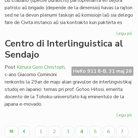
ĉiu stabano (specife buralisto) partoprenanta en deĵora
Li
patrolo aŭ brigado (depende de la dimensio) havas la rajton
sed ne la devon plenumi taskojn aŭ komisiojn laŭ sia delego
fare de Civita instanco aŭ sia kontrakto kun paktinta es
Legu pli
pri
At
Centro di Interlinguistica al
po
Sendajo
deĵ
en
de
Post
Kimura Goro Christoph
,
HeKo 911 8-B, 31 maj 26
Civ
c-ano Giacomo Comincini
Es
renkontis la 29an de majo alian gravulon de interlingvistikaj
Se
studoj en Japanio: temas pri prof. Gotoo Hitosi, emerita
docento de la Tohoku-universitato kaj eminentulo de la
japana e-movado.
Legu pli
pri
Ce
Pagination
di
Unua
Antaŭa
Paĝo
Paĝo
Paĝo
Aktuala
Paĝo
Paĝo
Paĝo
1
2
3
4
5
6
7
Int