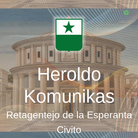
Skip
to
main
content
Heroldo
Komunikas
Retagentejo de la Esperanta
Civito