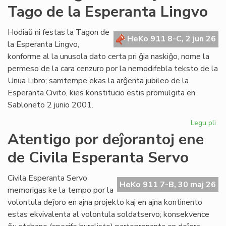
Tago de la Esperanta Lingvo
ret
po
Lit
Hodiaŭ ni festas la Tagon de
HeKo 911 8-C, 2 jun 26
Foi
la Esperanta Lingvo,
konforme al la unusola dato certa pri ĝia naskiĝo, nome la
permeso de la cara cenzuro por la nemodifebla teksto de la
Unua Libro; samtempe ekas la arĝenta jubileo de la
Esperanta Civito, kies konstitucio estis promulgita en
Sabloneto 2 junio 2001.
Legu pli
pri
Jub
Atentigo por deĵorantoj ene
ar
de Civila Esperanta Servo
la
ĉi-
jar
Civila Esperanta Servo
HeKo 911 7-B, 30 maj 26
Ta
memorigas ke la tempo por la
de
volontula deĵoro en ajna projekto kaj en ajna kontinento
la
estas ekvivalenta al volontula soldatservo; konsekvence
Es