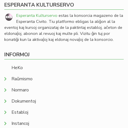
ESPERANTA KULTURSERVO
Esperanta Kulturservo
estas la konsorcia magazeno de la
Esperanta Civito. Tiu platformo ebligas la aliĝon al la
eventoj kaj kursoj organizataj de la paktintaj establoj, aĉeton de
eldonaĵoj, abonon al revuoj kaj multe pli. Vizitu ĝin tuj por
konatiĝi kun la aktivaĵoj kaj eldonaj novaĵoj de la konsorcio.
INFORMOJ
HeKo
Raŭmismo
Normaro
Dokumentoj
Establoj
Instancoj