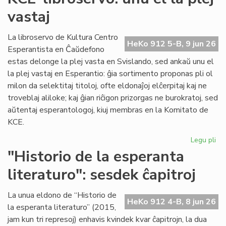
du
vastaj
pa
ka
pl
La libroservo de Kultura Centro
HeKo 912 5-B, 9 jun 26
ĉes
Esperantista en Ĉaŭdefono
estas delonge la plej vasta en Svislando, sed ankaŭ unu el
la plej vastaj en Esperantio: ĝia sortimento proponas pli ol
milon da selektitaj titoloj, ofte eldonaĵoj elĉerpitaj kaj ne
troveblaj aliloke; kaj ĝian riĉigon prizorgas ne burokratoj, sed
aŭtentaj esperantologoj, kiuj membras en la Komitato de
KCE.
Legu pli
pri
KC
"Historio de la esperanta
lib
literaturo": sesdek ĉapitroj
un
el
la
La unua eldono de “Historio de
HeKo 912 4-B, 8 jun 26
ple
la esperanta literaturo” (2015,
vas
jam kun tri represoj) enhavis kvindek kvar ĉapitrojn, la dua