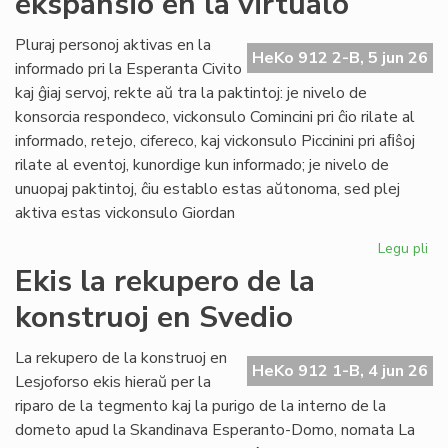
ekspansio en la virtualo
su
ol
Pluraj personoj aktivas en la
HeKo 912 2-B, 5 jun 26
ku
informado pri la Esperanta Civito
kaj ĝiaj servoj, rekte aŭ tra la paktintoj: je nivelo de
konsorcia respondeco, vickonsulo Comincini pri ĉio rilate al
informado, retejo, cifereco, kaj vickonsulo Piccinini pri aﬁŝoj
rilate al eventoj, kunordige kun informado; je nivelo de
unuopaj paktintoj, ĉiu establo estas aŭtonoma, sed plej
aktiva estas vickonsulo Giordan
Legu pli
pri
Da
Ekis la rekupero de la
la
konstruoj en Svedio
ko
ek
en
La rekupero de la konstruoj en
HeKo 912 1-B, 4 jun 26
la
Lesjoforso ekis hieraŭ per la
vir
riparo de la tegmento kaj la purigo de la interno de la
dometo apud la Skandinava Esperanto-Domo, nomata La