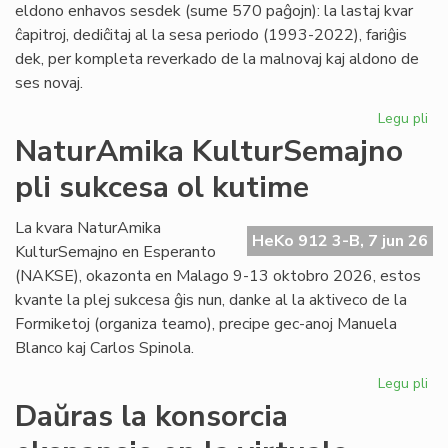
eldono enhavos sesdek (sume 570 paĝojn): la lastaj kvar
ĉapitroj, dediĉitaj al la sesa periodo (1993-2022), fariĝis
dek, per kompleta reverkado de la malnovaj kaj aldono de
ses novaj.
Legu pli
pri
"Hi
NaturAmika KulturSemajno
de
pli sukcesa ol kutime
la
es
lit
La kvara NaturAmika
HeKo 912 3-B, 7 jun 26
se
KulturSemajno en Esperanto
ĉap
(NAKSE), okazonta en Malago 9-13 oktobro 2026, estos
kvante la plej sukcesa ĝis nun, danke al la aktiveco de la
Formiketoj (organiza teamo), precipe gec-anoj Manuela
Blanco kaj Carlos Spinola.
Legu pli
pri
Na
Daŭras la konsorcia
Ku
pli