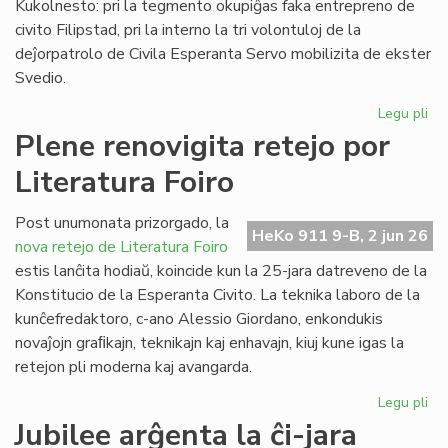
Kukolnesto: pri la tegmento okupiĝas faka entrepreno de
civito Filipstad, pri la interno la tri volontuloj de la
deĵorpatrolo de Civila Esperanta Servo mobilizita de ekster
Svedio.
Legu pli
pri
Eki
Plene renovigita retejo por
la
Literatura Foiro
re
de
la
Post unumonata prizorgado, la
HeKo 911 9-B, 2 jun 26
kon
nova retejo de Literatura Foiro
en
estis lanĉita hodiaŭ, koincide kun la 25-jara datreveno de la
Sv
Konstitucio de la Esperanta Civito. La teknika laboro de la
kunĉefredaktoro, c-ano Alessio Giordano, enkondukis
novaĵojn graﬁkajn, teknikajn kaj enhavajn, kiuj kune igas la
retejon pli moderna kaj avangarda.
Legu pli
pri
Pl
Jubilee arĝenta la ĉi-jara
ren