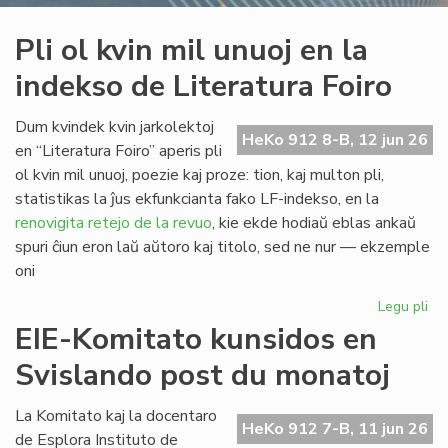
Pli ol kvin mil unuoj en la
indekso de Literatura Foiro
Dum kvindek kvin jarkolektoj
HeKo 912 8-B, 12 jun 26
en “Literatura Foiro” aperis pli
ol kvin mil unuoj, poezie kaj proze: tion, kaj multon pli,
statistikas la ĵus ekfunkcianta fako LF-indekso, en la
renovigita retejo de la revuo
, kie ekde hodiaŭ eblas ankaŭ
spuri ĉiun eron laŭ aŭtoro kaj titolo, sed ne nur — ekzemple
oni
Legu pli
pri
Pli
EIE-Komitato kunsidos en
ol
Svislando post du monatoj
kvi
mil
un
La Komitato kaj la docentaro
HeKo 912 7-B, 11 jun 26
en
de Esplora Instituto de