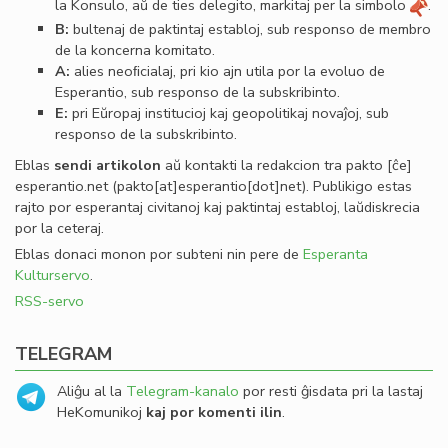
la Konsulo, aŭ de ties delegito, markitaj per la simbolo
.
B:
bultenaj de paktintaj establoj, sub responso de membro
de la koncerna komitato.
A:
alies neoﬁcialaj, pri kio ajn utila por la evoluo de
Esperantio, sub responso de la subskribinto.
E:
pri Eŭropaj institucioj kaj geopolitikaj novaĵoj, sub
responso de la subskribinto.
Eblas
sendi
artikolon
aŭ kontakti la redakcion tra
pakto
[ĉe]
esperantio
.
net
(pakto[at]esperantio[dot]net)
. Publikigo estas
rajto por esperantaj civitanoj kaj paktintaj establoj, laŭdiskrecia
por la ceteraj.
Eblas donaci monon por subteni nin pere de
Esperanta
Kulturservo
.
RSS-servo
TELEGRAM
Aliĝu al la
Telegram-kanalo
por resti ĝisdata pri la lastaj
HeKomunikoj
kaj por komenti ilin
.