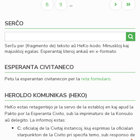
paĝo
paĝo
paĝo
al
Paĝo
Paĝo
Next
Last
8
9
…
Se
page
page
SERĈO
Serĉu per (fragmento de) teksto aŭ HeKo-kodo. Minuskloj kaj
majuskloj egalas. Esperantaj literoj ankaŭ en x-formato.
ESPERANTA CIVITANECO
Petu la esperantan civitanecon per la
reta formularo
.
HEROLDO KOMUNIKAS (HEKO)
HeKo estas retagentejo je la servo de la establoj en kaj apud la
Pakto por la Esperanta Civito, sub la imprimaturo de la Konsulo
aŭ delegito. La informoj estas:
C:
oﬁcialaj de la Civitaj instancoj, kiuj esprimas la oﬁcialan
starpunkton de la Civito pri specifa temo, sub responso de