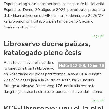
la
Esperantologio kunsidos per komuna seanco ĉe la Helvetia
in
Esperanto-Domo, 20 aŭgusto 2026, por pritrakti precipe la
de
didaktikan aktivecon de EIE dum la akademia jaro 2026/27
Lit
kaj proponon pri kunlaboro peratan de c-ano Giacomo
Foi
Comincini el Japanio.
Legu pli
pri
EIE
Libroservo duone paŭzas,
Ko
katalogado plene ĉesis
ku
en
Sv
Post la deﬁnitiva retiriĝo de s-
HeKo 912 6-B, 10 jun 26
po
ro Ionel Onet, pri la libroservo
du
en Roterdamo okupiĝas partatempe la sola UEA-dungito,
mo
kies oﬁco estas jam alia kaj tre delikata, kaj kiu ne iras
ĉiutage al Nieuwe Binnenweg 176; neniu alia restanta
dungito (unuavice la direktoro) aperas en la vendata domo.
Legu pli
pri
Lib
KCE-libroservo: unu el la plej