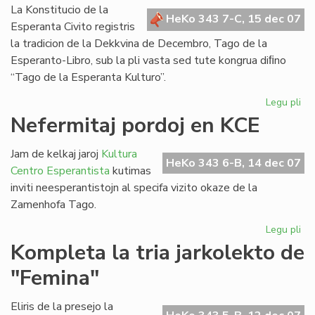
Bul
La Konstitucio de la
HeKo 343 7-C, 15 dec 07
Esperanta Civito registris
la tradicion de la Dekkvina de Decembro, Tago de la
Esperanto-Libro, sub la pli vasta sed tute kongrua diﬁno
“Tago de la Esperanta Kulturo”.
Legu pli
pri
Za
Nefermitaj pordoj en KCE
Ta
sal
Jam de kelkaj jaroj
Kultura
de
HeKo 343 6-B, 14 dec 07
Centro Esperantista
kutimas
la
inviti neesperantistojn al specifa vizito okaze de la
Ko
Zamenhofa Tago.
Legu pli
pri
Nef
Kompleta la tria jarkolekto de
por
"Femina"
en
KC
Eliris de la presejo la