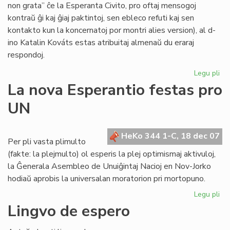
non grata” ĉe la Esperanta Civito, pro oftaj mensogoj
kontraŭ ĝi kaj ĝiaj paktintoj, sen ebleco refuti kaj sen
kontakto kun la koncernatoj por montri alies version), al d-
ino Katalin Kováts estas atribuitaj almenaŭ du eraraj
respondoj.
Legu pli
pri
Me
La nova Esperantio festas pro
pri
UN
KE
kaj
la
HeKo 344 1-C, 18 dec 07
Civ
Per pli vasta plimulto
(fakte: la plejmulto) ol esperis la plej optimismaj aktivuloj,
la Ĝenerala Asembleo de Unuiĝintaj Nacioj en Nov-Jorko
hodiaŭ aprobis la universalan moratorion pri mortopuno.
Legu pli
pri
La
Lingvo de espero
no
Es