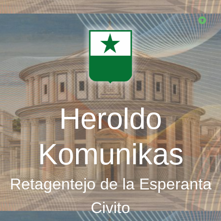
Skip
to
main
content
Heroldo
Komunikas
Retagentejo de la Esperanta
Civito