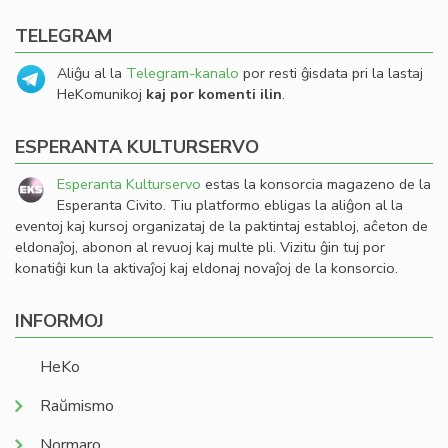
TELEGRAM
Aliĝu al la
Telegram-kanalo
por resti ĝisdata pri la lastaj
HeKomunikoj
kaj por komenti ilin
.
ESPERANTA KULTURSERVO
Esperanta Kulturservo
estas la konsorcia magazeno de la
Esperanta Civito. Tiu platformo ebligas la aliĝon al la
eventoj kaj kursoj organizataj de la paktintaj establoj, aĉeton de
eldonaĵoj, abonon al revuoj kaj multe pli. Vizitu ĝin tuj por
konatiĝi kun la aktivaĵoj kaj eldonaj novaĵoj de la konsorcio.
INFORMOJ
HeKo
Raŭmismo
Normaro