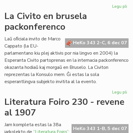
Legu pli
pri
Re
La Civito en brusela
pri
packonferenco
Ad
Csi
Laŭ oﬁciala invito de Marco
HeKo 343 2-C, 6 dec 07
Cappato (la EU-
parlamentano kiu plej aktivis por nia lingvo en 2004) la
Esperanta Civito partoprenas en la internacia packonferenco
okazanta hodiaŭ kaj morgaŭ en Bruselo. La Civiton
reprezentas la Konsulo mem. Ĝi estas la sola
esperantlingva subjekto invitita al la evento.
Legu pli
pri
La
Literatura Foiro 230 - revene
Civ
al 1907
en
br
pa
Jam kompleta estas la 38a
HeKo 343 1-B, 5 dec 07
jarkolekto de
“Literatura Foiro”: