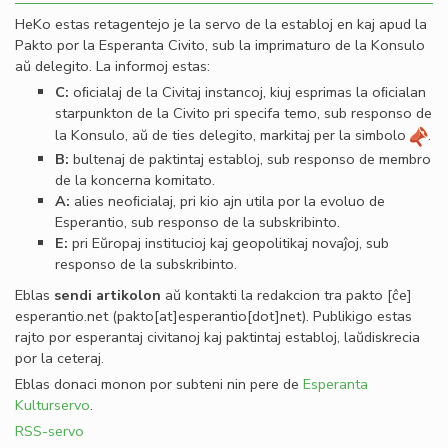
HeKo estas retagentejo je la servo de la establoj en kaj apud la
Pakto por la Esperanta Civito, sub la imprimaturo de la Konsulo
aŭ delegito. La informoj estas:
C:
oﬁcialaj de la Civitaj instancoj, kiuj esprimas la oﬁcialan
starpunkton de la Civito pri specifa temo, sub responso de
la Konsulo, aŭ de ties delegito, markitaj per la simbolo
.
B:
bultenaj de paktintaj establoj, sub responso de membro
de la koncerna komitato.
A:
alies neoﬁcialaj, pri kio ajn utila por la evoluo de
Esperantio, sub responso de la subskribinto.
E:
pri Eŭropaj institucioj kaj geopolitikaj novaĵoj, sub
responso de la subskribinto.
Eblas
sendi
artikolon
aŭ kontakti la redakcion tra
pakto
[ĉe]
esperantio
.
net
(pakto[at]esperantio[dot]net)
. Publikigo estas
rajto por esperantaj civitanoj kaj paktintaj establoj, laŭdiskrecia
por la ceteraj.
Eblas donaci monon por subteni nin pere de
Esperanta
Kulturservo
.
RSS-servo