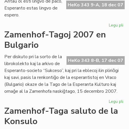
Antaŭ ol esti lingvo de paco,
fes
HeKo 343 9-A, 18 dec 07
Esperanto estas lingvo de
pr
espero.
UN
Legu pli
pri
Li
Zamenhof-Tagoj 2007 en
de
Bulgario
es
Per diskuto pri la sorto de la
HeKo 343 8-B, 17 dec 07
librokolekto kaj la arkivo de
Esperanto-societo “Sukceso”, kaj pri la eblecoj ilin pliriĉigi
kaj savi, pasis la renkontiĝo de la esperantistoj en Vraco
(Bulgario) okaze de la Tago de la Esperanta Kulturo kaj
omaĝe al la Zamenhofa naskiĝtago, 15 decembro 2007.
Legu pli
pri
Za
Zamenhof-Taga saluto de la
Ta
Konsulo
20
en