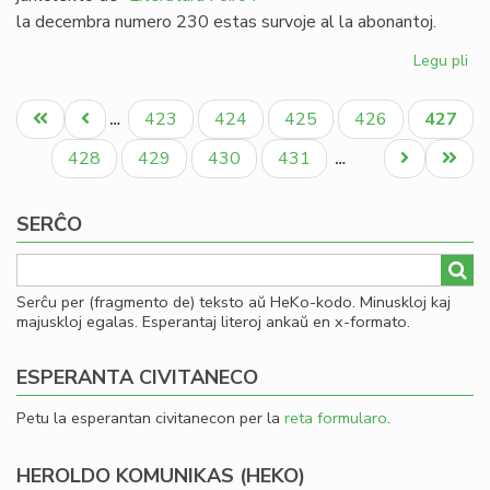
la decembra numero 230 estas survoje al la abonantoj.
Legu pli
pri
Lit
Pagination
Foi
Unua
Antaŭa
Paĝo
Paĝo
Paĝo
Paĝo
Aktual
423
424
425
426
427
…
23
paĝo
paĝo
paĝo
-
Paĝo
Paĝo
Paĝo
Paĝo
Next
Last
428
429
430
431
…
re
page
page
al
SERĈO
19
Serĉu per (fragmento de) teksto aŭ HeKo-kodo. Minuskloj kaj
majuskloj egalas. Esperantaj literoj ankaŭ en x-formato.
ESPERANTA CIVITANECO
Petu la esperantan civitanecon per la
reta formularo
.
HEROLDO KOMUNIKAS (HEKO)