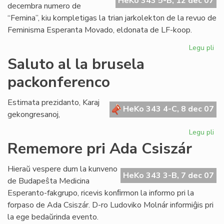
HeKo 343 5-B, 12 dec 07
decembra numero de
“Femina”, kiu kompletigas la trian jarkolekton de la revuo de
Feminisma Esperanta Movado, eldonata de LF-koop.
Legu pli
pri
Ko
Saluto al la brusela
la
packonferenco
tri
jar
de
Estimata prezidanto, Karaj
HeKo 343 4-C, 8 dec 07
"F
gekongresanoj,
Legu pli
pri
Sa
Rememore pri Ada Csiszár
al
la
Hieraŭ vespere dum la kunveno
br
HeKo 343 3-B, 7 dec 07
de Budapeŝta Medicina
pa
Esperanto-fakgrupo, ricevis konﬁrmon la informo pri la
forpaso de Ada Csiszár. D-ro Ludoviko Molnár informiĝis pri
la ege bedaŭrinda evento.