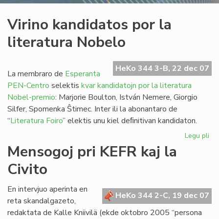
Virino kandidatos por la
literatura Nobelo
HeKo 344 3-B, 22 dec 07
La membraro de
Esperanta
PEN-Centro
selektis
kvar kandidatojn por la literatura
Nobel-premio
: Marjorie Boulton, István Nemere, Giorgio
Silfer, Spomenka Ŝtimec. Inter ili la abonantaro de
“
Literatura Foiro
” elektis unu kiel deﬁnitivan kandidaton.
Legu pli
pri
Vir
Mensogoj pri KEFR kaj la
ka
Civito
po
la
lit
En intervjuo aperinta en
HeKo 344 2-C, 19 dec 07
No
reta skandalgazeto,
redaktata de Kalle Kniivilä (ekde oktobro 2005 “persona