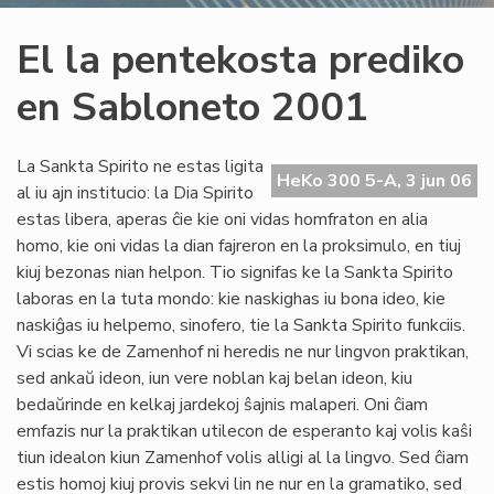
El la pentekosta prediko
en Sabloneto 2001
La Sankta Spirito ne estas ligita
HeKo 300 5-A, 3 jun 06
al iu ajn institucio: la Dia Spirito
estas libera, aperas ĉie kie oni vidas homfraton en alia
homo, kie oni vidas la dian fajreron en la proksimulo, en tiuj
kiuj bezonas nian helpon. Tio signifas ke la Sankta Spirito
laboras en la tuta mondo: kie naskighas iu bona ideo, kie
naskiĝas iu helpemo, sinofero, tie la Sankta Spirito funkciis.
Vi scias ke de Zamenhof ni heredis ne nur lingvon praktikan,
sed ankaŭ ideon, iun vere noblan kaj belan ideon, kiu
bedaŭrinde en kelkaj jardekoj ŝajnis malaperi. Oni ĉiam
emfazis nur la praktikan utilecon de esperanto kaj volis kaŝi
tiun idealon kiun Zamenhof volis alligi al la lingvo. Sed ĉiam
estis homoj kiuj provis sekvi lin ne nur en la gramatiko, sed