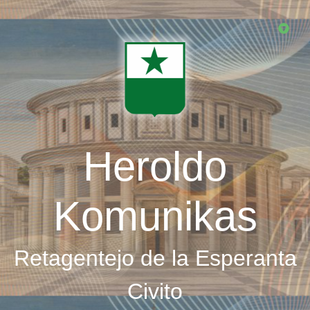
Skip
to
main
content
Heroldo
Komunikas
Retagentejo de la Esperanta
Civito