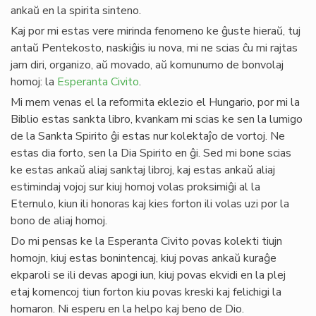
ankaŭ en la spirita sinteno.
Kaj por mi estas vere mirinda fenomeno ke ĝuste hieraŭ, tuj
antaŭ Pentekosto, naskiĝis iu nova, mi ne scias ĉu mi rajtas
jam diri, organizo, aŭ movado, aŭ komunumo de bonvolaj
homoj: la
Esperanta Civito
.
Mi mem venas el la reformita eklezio el Hungario, por mi la
Biblio estas sankta libro, kvankam mi scias ke sen la lumigo
de la Sankta Spirito ĝi estas nur kolektaĵo de vortoj. Ne
estas dia forto, sen la Dia Spirito en ĝi. Sed mi bone scias
ke estas ankaŭ aliaj sanktaj libroj, kaj estas ankaŭ aliaj
estimindaj vojoj sur kiuj homoj volas proksimiĝi al la
Eternulo, kiun ili honoras kaj kies forton ili volas uzi por la
bono de aliaj homoj.
Do mi pensas ke la Esperanta Civito povas kolekti tiujn
homojn, kiuj estas bonintencaj, kiuj povas ankaŭ kuraĝe
ekparoli se ili devas apogi iun, kiuj povas ekvidi en la plej
etaj komencoj tiun forton kiu povas kreski kaj felichigi la
homaron. Ni esperu en la helpo kaj beno de Dio.