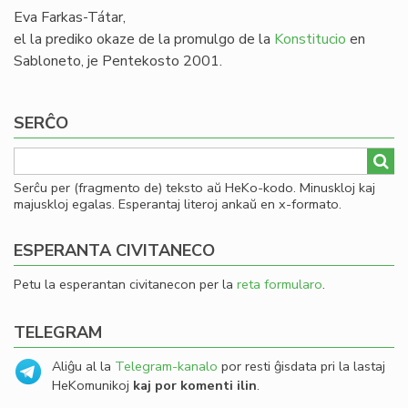
Eva Farkas-Tátar,
el la prediko okaze de la promulgo de la
Konstitucio
en
Sabloneto, je Pentekosto 2001.
SERĈO
Serĉu per (fragmento de) teksto aŭ HeKo-kodo. Minuskloj kaj
majuskloj egalas. Esperantaj literoj ankaŭ en x-formato.
ESPERANTA CIVITANECO
Petu la esperantan civitanecon per la
reta formularo
.
TELEGRAM
Aliĝu al la
Telegram-kanalo
por resti ĝisdata pri la lastaj
HeKomunikoj
kaj por komenti ilin
.