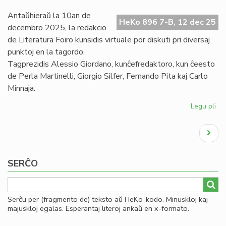
es
Antaŭhieraŭ la 10an de
HeKo 896 7-B, 12 dec 25
decembro 2025, la redakcio
de Literatura Foiro kunsidis virtuale por diskuti pri diversaj
punktoj en la tagordo.
Tagprezidis Alessio Giordano, kunĉefredaktoro, kun ĉeesto
de Perla Martinelli, Giorgio Silfer, Fernando Pita kaj Carlo
Minnaja.
Legu pli
pri
Jar
Pagination
ku
Next
de
page
la
re
SERĈO
de
LF
Serĉu per (fragmento de) teksto aŭ HeKo-kodo. Minuskloj kaj
majuskloj egalas. Esperantaj literoj ankaŭ en x-formato.