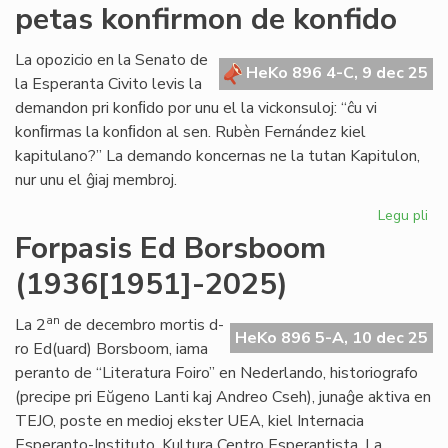
petas konfirmon de konfido
de
Esperantologio
fondita
La opozicio en la Senato de
HeKo 896 4-C, 9 dec 25
en
la Esperanta Civito levis la
Svedio
demandon pri konﬁdo por unu el la vickonsuloj: “ĉu vi
konﬁrmas la konﬁdon al sen. Rubèn Fernández kiel
kapitulano?” La demando koncernas ne la tutan Kapitulon,
nur unu el ĝiaj membroj.
Legu pli
pri
La
Forpasis Ed Borsboom
opo
(1936[1951]-2025)
en
la
Se
an
La 2
de decembro mortis d-
HeKo 896 5-A, 10 dec 25
pe
ro Ed(uard) Borsboom, iama
ko
peranto de “Literatura Foiro” en Nederlando, historiografo
de
(precipe pri Eŭgeno Lanti kaj Andreo Cseh), junaĝe aktiva en
ko
TEJO, poste en medioj ekster UEA, kiel Internacia
Esperanto-Instituto, Kultura Centro Esperantista, La