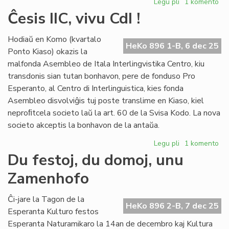
Legu pli
pri
1 komento
Ĉu
Ĉesis IIC, vivu CdI !
indas
aĉeti
Hodiaŭ en Komo (kvartalo
la
HeKo 896 1-B, 6 dec 25
Ponto Kiaso) okazis la
domon
malfonda Asembleo de Itala Interlingvistika Centro, kiu
de
transdonis sian tutan bonhavon, pere de fonduso Pro
UEA
Esperanto, al Centro di Interlinguistica, kies fonda
en
Roterdamo?
Asembleo disvolviĝis tuj poste translime en Kiaso, kiel
neproﬁtcela societo laŭ la art. 60 de la Svisa Kodo. La nova
societo akceptis la bonhavon de la antaŭa.
Legu pli
pri
1 komento
Ĉesis
Du festoj, du domoj, unu
IIC,
Zamenhofo
vivu
CdI
!
Ĉi-jare la Tagon de la
HeKo 896 2-B, 7 dec 25
Esperanta Kulturo festos
Esperanta Naturamikaro la 14an de decembro kaj Kultura