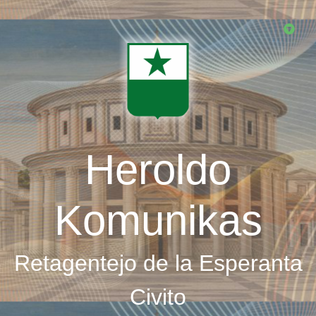
Skip
to
main
content
Heroldo
Komunikas
Retagentejo de la Esperanta
Civito