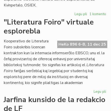
Kvinpetalo, OSIEK.
Legu pli
pri
1 komento
Forpasis
"Literatura Foiro" virtuale
Ed
esplorebla
Borsboom
(1936[1951]-2
Kooperativo de Literatura
HeKo 896 6-B, 11 dec 25
Foiro subskribis licencan
kontrakton kun la internacia informserĉilo EBSCO, unu el la
ĉefaj provizantoj de ciferecaj enhavoj por universitataj
bibliotekoj tutmonde: tio signifas ke artikoloj el
Literatura
Foiro
fariĝas serĉeblaj kaj legeblaj por studentoj kaj
esploristoj pere de miloj da institucioj en diversaj
kontinentoj, kio signife plialtigas la akademian
Legu pli
pri
"Li
Jarfina kunsido de la redakcio
Foi
de LF
vir