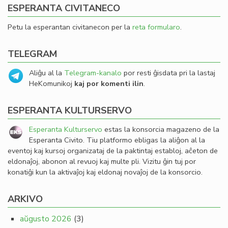
ESPERANTA CIVITANECO
Petu la esperantan civitanecon per la
reta formularo
.
TELEGRAM
Aliĝu al la
Telegram-kanalo
por resti ĝisdata pri la lastaj
HeKomunikoj
kaj por komenti ilin
.
ESPERANTA KULTURSERVO
Esperanta Kulturservo
estas la konsorcia magazeno de la
Esperanta Civito. Tiu platformo ebligas la aliĝon al la
eventoj kaj kursoj organizataj de la paktintaj establoj, aĉeton de
eldonaĵoj, abonon al revuoj kaj multe pli. Vizitu ĝin tuj por
konatiĝi kun la aktivaĵoj kaj eldonaj novaĵoj de la konsorcio.
ARKIVO
aŭgusto 2026
(3)