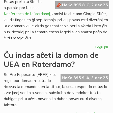
"banko"
Estas preta la ŝlosila
HeKo 895 8-C, 2 dec 25
funkcios
alparolo por la
unua
kiel
Konferenco de la Verdanoj
, komisiita al c-ano Giorgio Silfer,
fonduso
kiu distingas en ĝi sep temojn, pri kiuj povas esti diverĝoj en
la civitanaro kiu elektis gesenatanojn per la Verda Listo ĝis
nun: detaloj pri la temaro estos legeblaj en aparta paĝo de
ĉi tiu retejo; ĉi-s
Legu pli
pri
Pr
Ĉu indas aĉeti la domon de
la
UEA en Roterdamo?
ŝlo
alp
de
Se Pro Esperanto (FPEF) kiel
HeKo 895 9-A, 3 dec 25
la
regio por domadministrado
Ve
ricevus la demandon en la titolo, la unua respondo estus ke
Ko
kvar jaroj sen la alveno al subskribo de vendokontrakto
dubigas pri la aĉetkonveno; la dubon povas nutri diversaj
faktoroj.