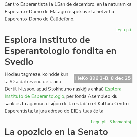
Centro Esperantista la 15an de decembro, en la naturamika
Esperanto-Domo de Malago respektive la helvetia
Esperanto-Domo de Ĉaŭdefono.
Legu pli
pri
Du
Esplora Instituto de
fes
Esperantologio fondita en
du
do
Svedio
un
Za
Hodiaŭ tagmeze, koincide kun
HeKo 896 3-B, 8 dec 25
la 92a datreveno de c-ano
Bertil Nilsson, apud Stokholmo naskiĝis ankaŭ
Esplora
Instituto de Esperantologio
, per fonda Asembleo kiu
sankciis la agamian disiĝon de la establo el Kultura Centro
Esperantista; la jura adreso de EIE situas ĉe la
Legu pli
pri
3 komentoj
Esplora
La opozicio en la Senato
Instituto