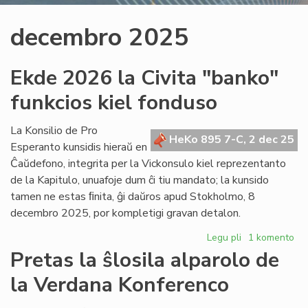
decembro 2025
Ekde 2026 la Civita "banko"
funkcios kiel fonduso
La Konsilio de Pro
HeKo 895 7-C, 2 dec 25
Esperanto kunsidis hieraŭ en
Ĉaŭdefono, integrita per la Vickonsulo kiel reprezentanto
de la Kapitulo, unuafoje dum ĉi tiu mandato; la kunsido
tamen ne estas ﬁnita, ĝi daŭros apud Stokholmo, 8
decembro 2025, por kompletigi gravan detalon.
Legu pli
pri
1 komento
Ekde
Pretas la ŝlosila alparolo de
2026
la Verdana Konferenco
la
Civita