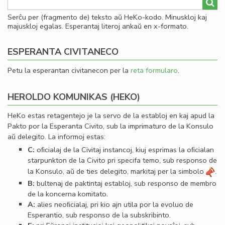
Serĉu per (fragmento de) teksto aŭ HeKo-kodo. Minuskloj kaj
majuskloj egalas. Esperantaj literoj ankaŭ en x-formato.
ESPERANTA CIVITANECO
Petu la esperantan civitanecon per la
reta formularo
.
HEROLDO KOMUNIKAS (HEKO)
HeKo estas retagentejo je la servo de la establoj en kaj apud la
Pakto por la Esperanta Civito, sub la imprimaturo de la Konsulo
aŭ delegito. La informoj estas:
C:
oﬁcialaj de la Civitaj instancoj, kiuj esprimas la oﬁcialan
starpunkton de la Civito pri specifa temo, sub responso de
la Konsulo, aŭ de ties delegito, markitaj per la simbolo
.
B:
bultenaj de paktintaj establoj, sub responso de membro
de la koncerna komitato.
A:
alies neoﬁcialaj, pri kio ajn utila por la evoluo de
Esperantio, sub responso de la subskribinto.