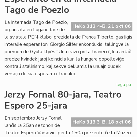
de
Tago de Poezio
la
Li
Ko
La Internacia Tago de Poezio,
HeKo 313 4-B, 21 okt 06
pri
organizita en Lugano fare de
su
la svistala PEN-klubo, prezidata de Franca Tiberto, gastigis
al
interalie esperanton: Giorgio Silfer enkondukis itallingve la
poemon de Gyula Illyés “Unu frazo pri la tiraneco“, kiu antaŭ
precize kvindek jaroj koincidis kun la hungara popolleviĝo
kontraŭ stalinismo, kaj sekve deklamis la unuajn dudek
versojn de sia esperanto-traduko.
Legu pli
pri
Es
Jerzy Fornal 80-jara, Teatro
en
Espero 25-jara
la
Int
Ta
En septembro Jerzy Fornal
HeKo 313 3-B, 18 okt 06
de
lanĉis la 25an sezonon de
Po
Teatro Espero Varsovio, per la 150a prezento ĉe la Muzeo