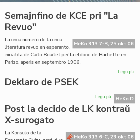
Semajnfino de KCE pri "La
Revuo"
La unua numero de la unua
HeKo 313 7-B, 25 okt 06
literatura revuo en esperanto,
iniciatita de Carlo Bourlet per la eldono de Hachette en
Parizo, aperis en septembro 1906.
Legu pli
pri
Se
Deklaro de PSEK
de
KC
Legu pli
pri
pri
HeKo D
Deklaro
"L
Post la decido de LK kontraŭ
de
Re
PSEK
X-surogato
La Konsulo de la
HeKo 313 6-C, 23 okt 06