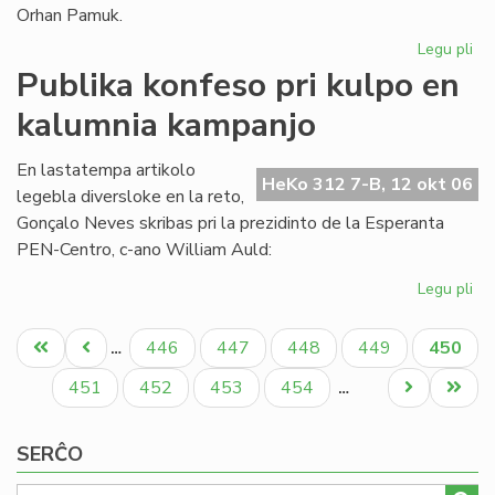
Orhan Pamuk.
Legu pli
pri
La
Publika konfeso pri kulpo en
ar
kalumnia kampanjo
ge
ĉe
la
En lastatempa artikolo
HeKo 312 7-B, 12 okt 06
lit
legebla diversloke en la reto,
No
Gonçalo Neves skribas pri la prezidinto de la Esperanta
pr
PEN-Centro, c-ano William Auld:
Legu pli
pri
Pub
Pagination
ko
Unua
Antaŭa
Paĝo
Paĝo
Paĝo
Paĝo
Aktual
446
447
448
449
450
…
pri
paĝo
paĝo
paĝo
ku
Paĝo
Paĝo
Paĝo
Paĝo
Next
Last
451
452
453
454
…
en
page
page
ka
SERĈO
ka