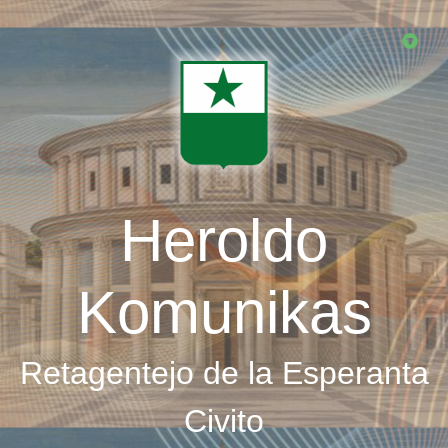
Skip
to
main
content
Heroldo
Komunikas
Retagentejo de la Esperanta
Civito