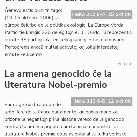
20
la
Ĝenevo estis dum tri tagoj
HeKo 312 8-A, 15 okt 06
38
(13-15 oktobro 2006) la
jar
eŭropa ĉefurbo de la politika ekologio. La Eŭropa Verda
po
Partio tie kunigis 228 delegitojn el 31 landoj: ili reprezentis
LF
entute 35 partiojn, ĉar en kelkaj landoj estas du movadoj.
Partoprenis ankaŭ multaj aktivuloj kaj lokaj interesitoj,
entute kelkcento.
Legu pli
pri
Ne
La armena genocido ĉe la
me
literatura Nobel-premio
pri
es
en
HeKo 312 6-B, 12 okt 06
la
Samtage kun la aprobo de
Ve
leĝo, fare de la franca parlamento, kiu punas mone kaj
Ĉa
prizone la negantojn pri la historia vereco de la genocido
kontraŭ la armena popolo dum la unua mondmilito, la
literatura Nobel-premio estis asignita al la turka verkisto