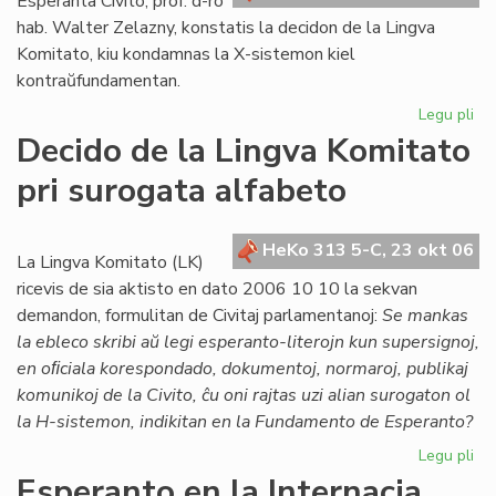
Esperanta Civito, prof. d-ro
hab. Walter Zelazny, konstatis la decidon de la Lingva
Komitato, kiu kondamnas la X-sistemon kiel
kontraŭfundamentan.
Legu pli
pri
Po
Decido de la Lingva Komitato
la
pri surogata alfabeto
de
de
LK
HeKo 313 5-C, 23 okt 06
ko
La Lingva Komitato (LK)
X-
ricevis de sia aktisto en dato 2006 10 10 la sekvan
su
demandon, formulitan de Civitaj parlamentanoj:
Se mankas
la ebleco skribi aŭ legi esperanto-literojn kun supersignoj,
en oﬁciala korespondado, dokumentoj, normaroj, publikaj
komunikoj de la Civito, ĉu oni rajtas uzi alian surogaton ol
la H-sistemon, indikitan en la Fundamento de Esperanto?
Legu pli
pri
De
Esperanto en la Internacia