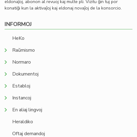
eldonaĵoj, abonon al revuoj kaj multe pli. Vizitu ĝin tuj por
konatiĝi kun la aktivaĵoj kaj eldonaj novaĵoj de la konsorcio.
INFORMOJ
HeKo
Raŭmismo
Normaro
Dokumentoj
Establoj
Instancoj
En aliaj lingvoj
Heraldiko
Oftaj demandoj