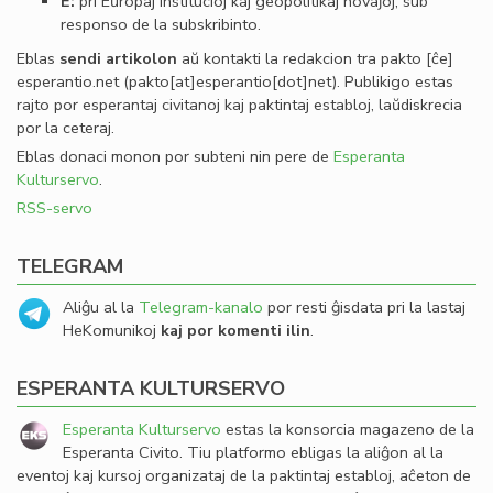
E:
pri Eŭropaj institucioj kaj geopolitikaj novaĵoj, sub
responso de la subskribinto.
Eblas
sendi
artikolon
aŭ kontakti la redakcion tra
pakto
[ĉe]
esperantio
.
net
(pakto[at]esperantio[dot]net)
. Publikigo estas
rajto por esperantaj civitanoj kaj paktintaj establoj, laŭdiskrecia
por la ceteraj.
Eblas donaci monon por subteni nin pere de
Esperanta
Kulturservo
.
RSS-servo
TELEGRAM
Aliĝu al la
Telegram-kanalo
por resti ĝisdata pri la lastaj
HeKomunikoj
kaj por komenti ilin
.
ESPERANTA KULTURSERVO
Esperanta Kulturservo
estas la konsorcia magazeno de la
Esperanta Civito. Tiu platformo ebligas la aliĝon al la
eventoj kaj kursoj organizataj de la paktintaj establoj, aĉeton de