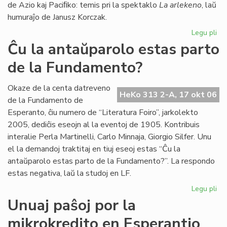
de Azio kaj Paciﬁko: temis pri la spektaklo
La arlekeno
, laŭ
humuraĵo de Janusz Korczak.
Legu pli
pri
Jer
Ĉu la antaŭparolo estas parto
For
de la Fundamento?
80
jar
Te
Okaze de la centa datreveno
HeKo 313 2-A, 17 okt 06
Es
de la Fundamento de
25
Esperanto, ĉiu numero de “Literatura Foiro”, jarkolekto
jar
2005, dediĉis eseojn al la eventoj de 1905. Kontribuis
interalie Perla Martinelli, Carlo Minnaja, Giorgio Silfer. Unu
el la demandoj traktitaj en tiuj eseoj estas “Ĉu la
antaŭparolo estas parto de la Fundamento?”. La respondo
estas negativa, laŭ la studoj en LF.
Legu pli
pri
Ĉu
Unuaj paŝoj por la
la
mikrokredito en Esperantio
an