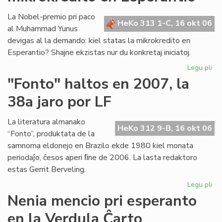
es
pa
La Nobel-premio pri paco
HeKo 313 1-C, 16 okt 06
de
al Muhammad Yunus
la
devigas al la demando: kiel statas la mikrokredito en
Fu
Esperantio? Shajne ekzistas nur du konkretaj iniciatoj.
Legu pli
pri
Un
"Fonto" haltos en 2007, la
pa
38a jaro por LF
po
la
mik
La literatura almanako
HeKo 312 9-B, 16 okt 06
en
“Fonto”, produktata de la
Es
samnoma eldonejo en Brazilo ekde 1980 kiel monata
periodaĵo, ĉesos aperi ﬁne de 2006. La lasta redaktoro
estas Gerrit Berveling.
Legu pli
pri
"F
Nenia mencio pri esperanto
hal
en la Verdula Ĉarto
en