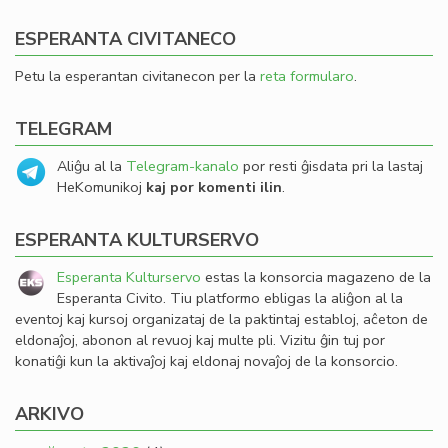
ESPERANTA CIVITANECO
Petu la esperantan civitanecon per la
reta formularo
.
TELEGRAM
Aliĝu al la
Telegram-kanalo
por resti ĝisdata pri la lastaj
HeKomunikoj
kaj por komenti ilin
.
ESPERANTA KULTURSERVO
Esperanta Kulturservo
estas la konsorcia magazeno de la
Esperanta Civito. Tiu platformo ebligas la aliĝon al la
eventoj kaj kursoj organizataj de la paktintaj establoj, aĉeton de
eldonaĵoj, abonon al revuoj kaj multe pli. Vizitu ĝin tuj por
konatiĝi kun la aktivaĵoj kaj eldonaj novaĵoj de la konsorcio.
ARKIVO