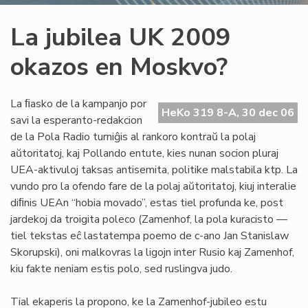
La jubilea UK 2009
okazos en Moskvo?
La ﬁasko de la kampanjo por
HeKo 319 8-A, 30 dec 06
savi la esperanto-redakcion
de la Pola Radio turniĝis al rankoro kontraŭ la polaj
aŭtoritatoj, kaj Pollando entute, kies nunan socion pluraj
UEA-aktivuloj taksas antisemita, politike malstabila ktp. La
vundo pro la ofendo fare de la polaj aŭtoritatoj, kiuj interalie
diﬁnis UEAn “hobia movado”, estas tiel profunda ke, post
jardekoj da troigita poleco (Zamenhof, la pola kuracisto —
tiel tekstas eĉ lastatempa poemo de c-ano Jan Stanislaw
Skorupski), oni malkovras la ligojn inter Rusio kaj Zamenhof,
kiu fakte neniam estis polo, sed ruslingva judo.
Tial ekaperis la propono, ke la Zamenhof-jubileo estu