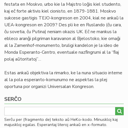
festata en Moskvo, urbo kie la Majstro loĝis kiel studento,
kaj eĉ forte aktivis kiel cionisto, en 1879-1881. Moskvo
sukcese gastigis TEJO-kongreson en 2004, kial ne ankaŭ la
UEA-kongreson en 2009? Des pli ke en Ruslando (ĉu cara,
ĉu sovetia, ĉu Putina) neniam okazis UK. Eĉ ne mankus la
ebleco aranĝi pilgriman karavanon al Bjelostoko, kie omaĝi
al la Zamenhof-monumento, bruligi kandelon je la ideo de
Monda Esperanto-Centro, eventuale nazﬁngrumi al la “ﬁaj
polaj aŭtoritatoj”…
Estas ankaŭ objektiva la rimarko, ke la nuna situacio interne
al la pola esperanto-komunumo ne aspektas la plej
oportuna por organizi Universalan Kongreson.
SERĈO
Serĉu per (fragmento de) teksto aŭ HeKo-kodo. Minuskloj kaj
majuskloj egalas. Esperantaj literoj ankaŭ en x-formato.