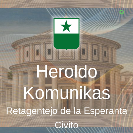
Skip
to
main
content
Heroldo
Komunikas
Retagentejo de la Esperanta
Civito