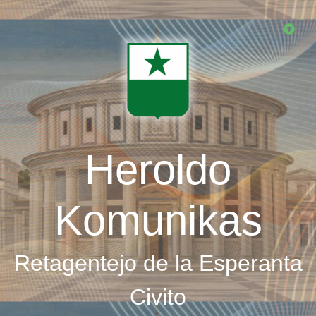
Skip
to
main
content
Heroldo
Komunikas
Retagentejo de la Esperanta
Civito