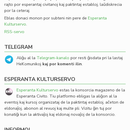
rajto por esperantaj civitanoj kaj paktintaj establoj, laŭdiskrecia
por la ceteraj.
Eblas donaci monon por subteni nin pere de
Esperanta
Kulturservo
.
RSS-servo
TELEGRAM
Aliĝu al la
Telegram-kanalo
por resti ĝisdata pri la lastaj
HeKomunikoj
kaj por komenti ilin
.
ESPERANTA KULTURSERVO
Esperanta Kulturservo
estas la konsorcia magazeno de la
Esperanta Civito. Tiu platformo ebligas la aliĝon al la
eventoj kaj kursoj organizataj de la paktintaj establoj, aĉeton de
eldonaĵoj, abonon al revuoj kaj multe pli. Vizitu ĝin tuj por
konatiĝi kun la aktivaĵoj kaj eldonaj novaĵoj de la konsorcio.
INFORMOJ