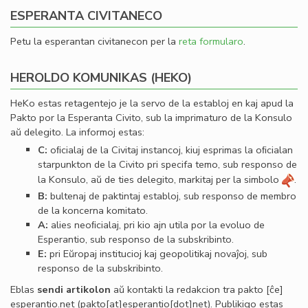
ESPERANTA CIVITANECO
Petu la esperantan civitanecon per la
reta formularo
.
HEROLDO KOMUNIKAS (HEKO)
HeKo estas retagentejo je la servo de la establoj en kaj apud la
Pakto por la Esperanta Civito, sub la imprimaturo de la Konsulo
aŭ delegito. La informoj estas:
C:
oﬁcialaj de la Civitaj instancoj, kiuj esprimas la oﬁcialan
starpunkton de la Civito pri specifa temo, sub responso de
la Konsulo, aŭ de ties delegito, markitaj per la simbolo
.
B:
bultenaj de paktintaj establoj, sub responso de membro
de la koncerna komitato.
A:
alies neoﬁcialaj, pri kio ajn utila por la evoluo de
Esperantio, sub responso de la subskribinto.
E:
pri Eŭropaj institucioj kaj geopolitikaj novaĵoj, sub
responso de la subskribinto.
Eblas
sendi
artikolon
aŭ kontakti la redakcion tra
pakto
[ĉe]
esperantio
.
net
(pakto[at]esperantio[dot]net)
. Publikigo estas