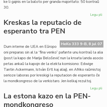
ke li gajnis en la baloto per granda majoritato: 50 kontraŭ
30.
Legu pli
pri
Eu
Kreskas la reputacio de
Sc
esperanto tra PEN
int
PE
sek
HeKo 333 9-B, 8 jul 07
Dum interne de UEA en Eŭropo
oni preparas sin al la “ﬁna venko” pafante unu kontraŭ la alia
(post la kapo de Marija Belošević nun la kroata landa asocio
petas ankaŭ la kapojn de la elekta komisiono: Edwige
Tantin Ackermann, Istvàn Ertl kaj aliaj), en Afriko raŭmistoj
serioze laboras por kreskigi la reputacion de esperanto ĉe
la mondkongreso de la verkistaro. Jen kelkaj rezultoj.
Legu pli
pri
Kr
La estona kazo en la PEN-
la
mondkongreso
rep