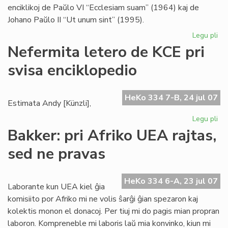
enciklikoj de Paŭlo VI “Ecclesiam suam” (1964) kaj de
Johano Paŭlo II “Ut unum sint” (1995).
Legu pli
pri
Bl
Nefermita letero de KCE pri
se
svisa enciklopedio
pri
ek
HeKo 334 7-B, 24 jul 07
Estimata Andy [Künzli],
Legu pli
pri
Ne
Bakker: pri Afriko UEA rajtas,
let
sed ne pravas
de
KC
pri
HeKo 334 6-A, 23 jul 07
svi
Laborante kun UEA kiel ĝia
enc
komisiito por Afriko mi ne volis ŝarĝi ĝian spezaron kaj
kolektis monon el donacoj. Per tiuj mi do pagis mian propran
laboron. Kompreneble mi laboris laŭ mia konvinko, kiun mi