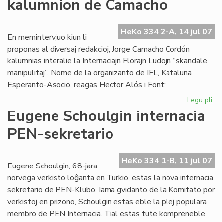
kalumnion de Camacho
afr
es
mo
HeKo 334 2-A, 14 jul 07
En memintervjuo kiun li
proponas al diversaj redakcioj, Jorge Camacho Cordón
kalumnias interalie la Internaciajn Florajn Ludojn “skandale
manipulitaj”. Nome de la organizanto de IFL, Kataluna
Esperanto-Asocio, reagas Hector Alós i Font:
Legu pli
pri
Kat
Eugene Schoulgin internacia
de
PEN-sekretario
ka
de
Ca
HeKo 334 1-B, 11 jul 07
Eugene Schoulgin, 68-jara
norvega verkisto loĝanta en Turkio, estas la nova internacia
sekretario de PEN-Klubo. Iama gvidanto de la Komitato por
verkistoj en prizono, Schoulgin estas eble la plej populara
membro de PEN Internacia. Tial estas tute kompreneble