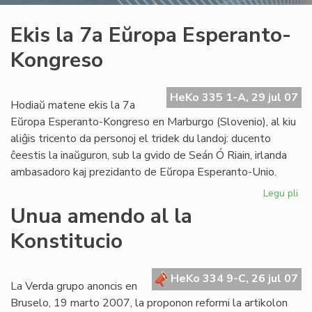
Ekis la 7a Eŭropa Esperanto-
Kongreso
HeKo 335 1-A, 29 jul 07
Hodiaŭ matene ekis la 7a
Eŭropa Esperanto-Kongreso en Marburgo (Slovenio), al kiu
aliĝis tricento da personoj el tridek du landoj: ducento
ĉeestis la inaŭguron, sub la gvido de Seán Ó Riain, irlanda
ambasadoro kaj prezidanto de Eŭropa Esperanto-Unio.
Legu pli
pri
Eki
Unua amendo al la
la
Konstitucio
7a
Eŭ
Es
HeKo 334 9-C, 26 jul 07
Ko
La Verda grupo anoncis en
Bruselo, 19 marto 2007, la proponon reformi la artikolon