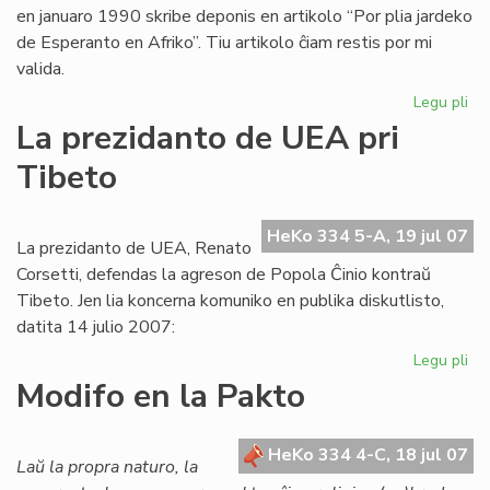
en januaro 1990 skribe deponis en artikolo “Por plia jardeko
de Esperanto en Afriko”. Tiu artikolo ĉiam restis por mi
valida.
Legu pli
pri
Ba
La prezidanto de UEA pri
pri
Tibeto
Afr
UE
raj
HeKo 334 5-A, 19 jul 07
se
La prezidanto de UEA, Renato
ne
Corsetti, defendas la agreson de Popola Ĉinio kontraŭ
pr
Tibeto. Jen lia koncerna komuniko en publika diskutlisto,
datita 14 julio 2007:
Legu pli
pri
La
Modifo en la Pakto
pr
de
UE
HeKo 334 4-C, 18 jul 07
Laŭ la propra naturo, la
pri