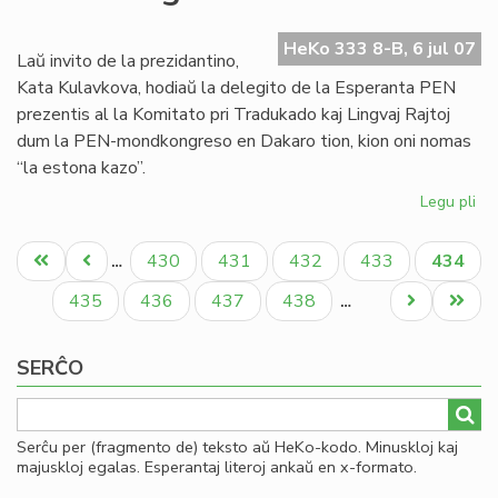
de
es
HeKo 333 8-B, 6 jul 07
tra
Laŭ invito de la prezidantino,
PE
Kata Kulavkova, hodiaŭ la delegito de la Esperanta PEN
prezentis al la Komitato pri Tradukado kaj Lingvaj Rajtoj
dum la PEN-mondkongreso en Dakaro tion, kion oni nomas
“la estona kazo”.
Legu pli
pri
La
Pagination
es
Unua
Antaŭa
Paĝo
Paĝo
Paĝo
Paĝo
Aktual
430
431
432
433
434
…
ka
paĝo
paĝo
paĝo
en
Paĝo
Paĝo
Paĝo
Paĝo
Next
Last
435
436
437
438
…
la
page
page
PE
SERĈO
mo
Serĉu per (fragmento de) teksto aŭ HeKo-kodo. Minuskloj kaj
majuskloj egalas. Esperantaj literoj ankaŭ en x-formato.