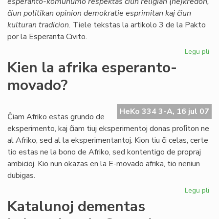
esperanto-komunumo respektas ĉiun religian (ne)kredon,
Ti
ĉiun politikan opinion demokratie esprimitan kaj ĉiun
kulturan tradicion.
Tiele tekstas la artikolo 3 de la Pakto
por la Esperanta Civito.
Legu pli
pri
Mo
Kien la afrika esperanto-
en
movado?
la
Pa
HeKo 334 3-A, 16 jul 07
Ĉiam Afriko estas grundo de
eksperimento, kaj ĉiam tiuj eksperimentoj donas proﬁton ne
al Afriko, sed al la eksperimentantoj. Kion tiu ĉi celas, certe
tio estas ne la bono de Afriko, sed kontentigo de propraj
ambicioj. Kio nun okazas en la E-movado afrika, tio neniun
dubigas.
Legu pli
pri
Ki
Katalunoj dementas
la