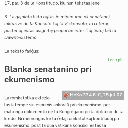
17, par. 3 de la Konstitucio, kiu nun tekstas jene:
3. La gajninta listo rajtas je minimume ok senatanoj,
inkluzive de la Konsulo kaj la Vickonsulo; la ceteraj
postenoj estas asignitaj proporcie inter ĉiuj listoj laŭ la
Dawnt-sistemo.
La teksto fariĝus:
Legu pli
pri
Un
Blanka senatanino pri
am
ekumenismo
al
la
Kon
HeKo 334 8-C, 25 jul 07
La romkatolika eklezio
lastatempe sin esprimis ankoraŭ pri ekumenismo, per
mallonga dokumento de la Kongregacio pri la doktrino de la
kredo. Ni memorigas ke la ĉefaj romkatolikaj kontribuoj pri
ekumenismo, post la dua vatikana koncilio, estas la