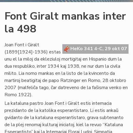
Font Giralt mankas inter
la 498
Joan Font i Giralt
HeKo 341 4-C, 29 okt 07
(1899[1924]-1936) estas
unu el la miloj da ekleziuloj mortigitaj en Hispanio dum la
dua respubliko, inter 1934 kaj 1938, ne nur dum la civila
milito. Lia nomo mankas en la listo de la kvincento da
martiroj beatigitaj de papo Ratzinger en Romo, 28 oktobro
2007 (malfeliĉa tago, ĉar datreveno de la faŝisma venko en
Romo 1922).
La kataluna pastro Joan Font i Giralt estis internacia
prezidanto de la katolika esperantistaro. Li estis ankaŭ
gvidanto de la kataluna esperantistaro, grava subtenanto
de la plej renomaj kulturaj iniciatoj, kiel la revuo “Kataluna
Esperantisto” kaj la Internaciaj Floraj Ludoj. Simpatia