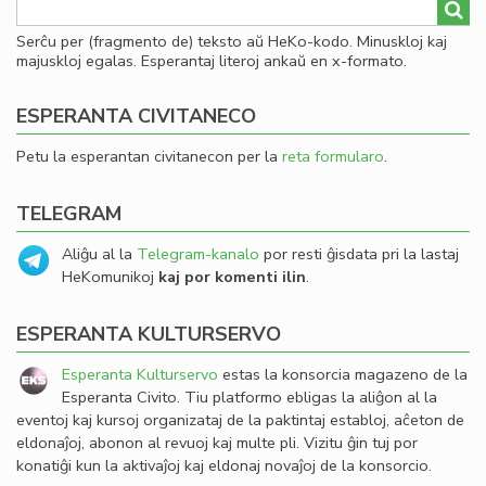
Serĉu per (fragmento de) teksto aŭ HeKo-kodo. Minuskloj kaj
majuskloj egalas. Esperantaj literoj ankaŭ en x-formato.
ESPERANTA CIVITANECO
Petu la esperantan civitanecon per la
reta formularo
.
TELEGRAM
Aliĝu al la
Telegram-kanalo
por resti ĝisdata pri la lastaj
HeKomunikoj
kaj por komenti ilin
.
ESPERANTA KULTURSERVO
Esperanta Kulturservo
estas la konsorcia magazeno de la
Esperanta Civito. Tiu platformo ebligas la aliĝon al la
eventoj kaj kursoj organizataj de la paktintaj establoj, aĉeton de
eldonaĵoj, abonon al revuoj kaj multe pli. Vizitu ĝin tuj por
konatiĝi kun la aktivaĵoj kaj eldonaj novaĵoj de la konsorcio.