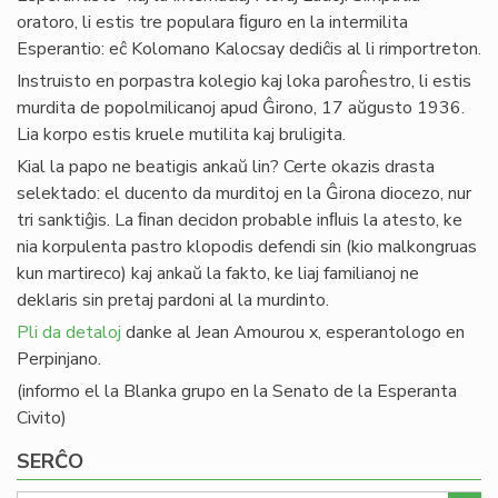
oratoro, li estis tre populara ﬁguro en la intermilita
Esperantio: eĉ Kolomano Kalocsay dediĉis al li rimportreton.
Instruisto en porpastra kolegio kaj loka paroĥestro, li estis
murdita de popolmilicanoj apud Ĝirono, 17 aŭgusto 1936.
Lia korpo estis kruele mutilita kaj bruligita.
Kial la papo ne beatigis ankaŭ lin? Certe okazis drasta
selektado: el ducento da murditoj en la Ĝirona diocezo, nur
tri sanktiĝis. La ﬁnan decidon probable inﬂuis la atesto, ke
nia korpulenta pastro klopodis defendi sin (kio malkongruas
kun martireco) kaj ankaŭ la fakto, ke liaj familianoj ne
deklaris sin pretaj pardoni al la murdinto.
Pli da detaloj
danke al Jean Amourou x, esperantologo en
Perpinjano.
(informo el la Blanka grupo en la Senato de la Esperanta
Civito)
SERĈO