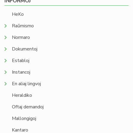
INFORMOJ
HeKo
Raŭmismo
Normaro
Dokumentoj
Establoj
Instancoj
En aliaj lingvoj
Heraldiko
Oftaj demandoj
Mallongigoj
Kantaro