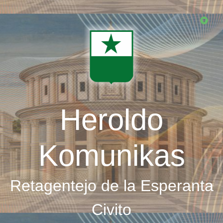
Skip
to
main
content
Heroldo
Komunikas
Retagentejo de la Esperanta
Civito