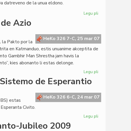
0a datreveno de la unua eldono.
Legu pli
pri
"La
 de Azio
infana
raso"
deklamita
HeKo 326 7-C, 25 mar 07
l la Pakto por la
de
strita en Katmanduo, estis unuanime akceptita de
William
nto Gambhir Man Shrestha jam havis la
Auld
nto”, kies abonanto li estas delonge.
Legu pli
pri
Nepalo
 Sistemo de Esperantio
malfermas
la
pordon
HeKo 326 6-C, 24 mar 07
IBS) estas
de
 Esperanta Civito.
Azio
Legu pli
pri
Komuna
anto-Jubileo 2009
Integrita