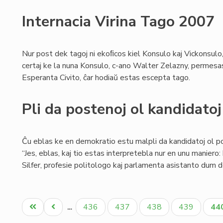
Internacia Virina Tago 2007
Nur post dek tagoj ni ekoﬁcos kiel Konsulo kaj Vickonsulo,
certaj ke la nuna Konsulo, c-ano Walter Zelazny, permesas a
Esperanta Civito, ĉar hodiaŭ estas escepta tago.
Pli da postenoj ol kandidatoj
Ĉu eblas ke en demokratio estu malpli da kandidatoj ol p
“Jes, eblas, kaj tio estas interpretebla nur en unu maniero
Silfer, profesie politologo kaj parlamenta asistanto dum de
Pagination
Unua
Antaŭa
Paĝo
Paĝo
Paĝo
Paĝo
Ak
436
437
438
439
44
…
paĝo
paĝo
pa