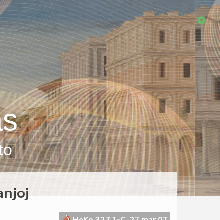
as
to
anjoj
HeKo 327 1-C, 27 mar 07