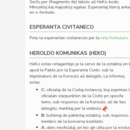
Serĉu per (fragmento de) teksto aŭ HeKo-kodo.
Minuskloj kaj majuskloj egalas. Esperantaj literoj ank
en x-formato.
ESPERANTA CIVITANECO
Petu la esperantan civitanecon per la
reta formularo
.
HEROLDO KOMUNIKAS (HEKO)
HeKo estas retagentejo je la servo de la establoj en 
apud la Pakto por la Esperanta Civito, sub la
imprimaturo de la Konsulo aŭ delegito. La informoj
estas:
C:
oﬁcialaj de la Civitaj instancoj, kiuj esprimas 
oﬁcialan starpunkton de la Civito pri specifa
temo, sub responso de la Konsulo, aŭ de ties
delegito, markitaj per la simbolo
.
B:
bultenaj de paktintaj establoj, sub responso
membro de la koncerna komitato.
A:
alies neoﬁcialaj, pri kio ajn utila por la evolu