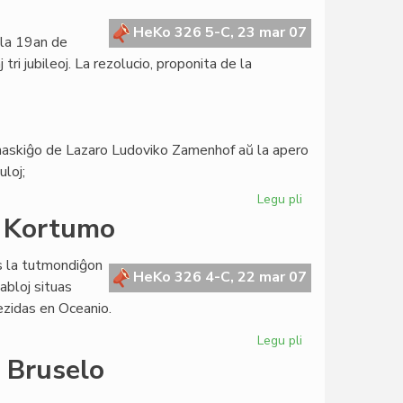
Biblioteka
Sistemo
HeKo 326 5-C, 23 mar 07
 la 19an de
de
i jubileoj. La rezolucio, proponita de la
Esperantio
a naskiĝo de Lazaro Ludoviko Zamenhof aŭ la apero
uloj;
Legu pli
pri
Zamenhofa
a Kortumo
Literatura
Esperanto-
s la tutmondiĝon
Jubileo
HeKo 326 4-C, 22 mar 07
tabloj situas
2009
ezidas en Oceanio.
Legu pli
pri
Tri
 Bruselo
kontinentoj
en