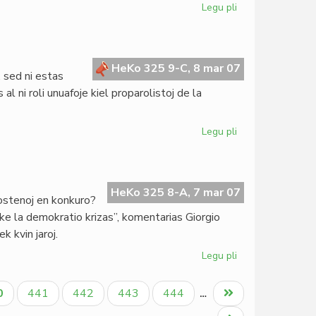
Legu pli
pri
Benino:
ILEI-
seminario
mistere
HeKo 325 9-C, 8 mar 07
 sed ni estas
vualita
l ni roli unuafoje kiel proparolistoj de la
Legu pli
pri
Internacia
Virina
Tago
2007
HeKo 325 8-A, 7 mar 07
ostenoj en konkuro?
: ke la demokratio krizas”, komentarias Giorgio
k kvin jaroj.
Legu pli
pri
Pli
da
tuala
Paĝo
Paĝo
Paĝo
Paĝo
Last
0
441
442
443
444
…
postenoj
ĝo
page
ol