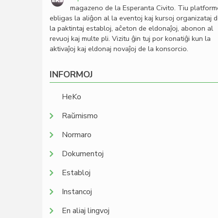
magazeno de la Esperanta Civito. Tiu platfor
ebligas la aliĝon al la eventoj kaj kursoj organizataj 
la paktintaj establoj, aĉeton de eldonaĵoj, abonon al
revuoj kaj multe pli. Vizitu ĝin tuj por konatiĝi kun la
aktivaĵoj kaj eldonaj novaĵoj de la konsorcio.
INFORMOJ
HeKo
Raŭmismo
Normaro
Dokumentoj
Establoj
Instancoj
En aliaj lingvoj