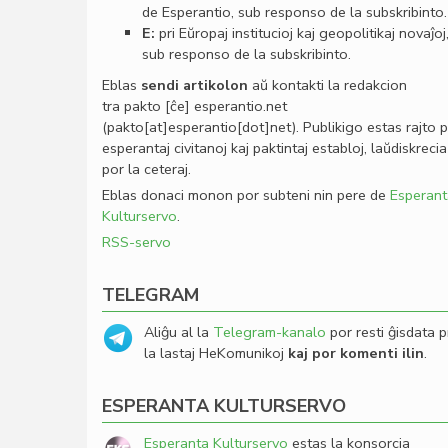
de Esperantio, sub responso de la subskribinto.
E:
pri Eŭropaj institucioj kaj geopolitikaj novaĵoj
sub responso de la subskribinto.
Eblas
sendi
artikolon
aŭ kontakti la redakcion
tra
pakto
[ĉe]
esperantio
.
net
(pakto[at]esperantio[dot]net)
. Publikigo estas rajto 
esperantaj civitanoj kaj paktintaj establoj, laŭdiskrecia
por la ceteraj.
Eblas donaci monon por subteni nin pere de
Esperant
Kulturservo
.
RSS-servo
TELEGRAM
Aliĝu al la
Telegram-kanalo
por resti ĝisdata p
la lastaj HeKomunikoj
kaj por komenti ilin
.
ESPERANTA KULTURSERVO
Esperanta Kulturservo
estas la konsorcia