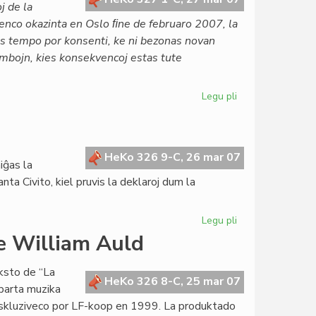
j de la
renco okazinta en Oslo ﬁne de februaro 2007, la
tas tempo por konsenti, ke ni bezonas novan
ombojn, kies konsekvencoj estas tute
Legu pli
pri
La
Civito
en
pacifismaj
HeKo 326 9-C, 26 mar 07
iĝas la
kampanjoj
nta Civito, kiel pruvis la deklaroj dum la
Legu pli
pri
Post
de William Auld
la
deklaracio
ksto de “La
en
HeKo 326 8-C, 25 mar 07
aparta muzika
Berlino
 ekskluziveco por LF-koop en 1999. La produktado