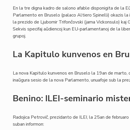
En la tre digna kadro de salono afable disponigita de la E
Parlamento en Bruselo (palaco Altiero Spinelli) okazis la
la prezido de Ljubomir Trifonĉovski (jama Vickonsulo) kaj 
Sekvis specifaj aŭdiencoj kun EU-parlamentanoj de la libe
grupoj.
La Kapitulo kunvenos en Bru
La nova Kapitulo kunvenos en Bruselo la 19an de marto, 
inaŭgura sesio de la nova Parlamento, unuafoje sub la prezi
Benino: ILEI-seminario miste
Radojica Petroviĉ, prezidanto de ILEI, la 25an de februar
suban informon: