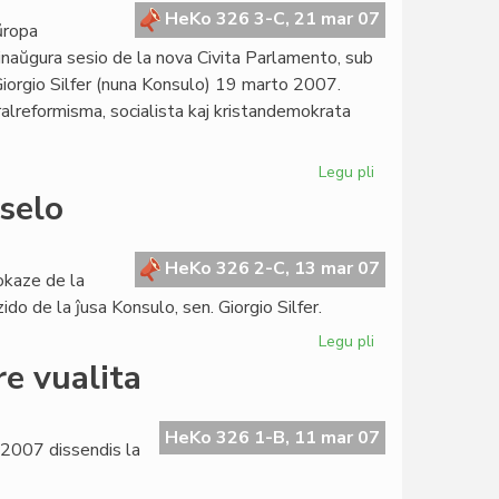
la
HeKo 326 3-C, 21 mar 07
ŭropa
estonta
 inaŭgura sesio de la nova Civita Parlamento, sub
Kortumo
Giorgio Silfer (nuna Konsulo) 19 marto 2007.
ralreformisma, socialista kaj kristandemokrata
Legu pli
pri
Sukcesa
selo
parlamenta
sesio
en
HeKo 326 2-C, 13 mar 07
okaze de la
Bruselo
do de la ĵusa Konsulo, sen. Giorgio Silfer.
Legu pli
pri
La
re vualita
Kapitulo
kunvenos
en
HeKo 326 1-B, 11 mar 07
o 2007 dissendis la
Bruselo