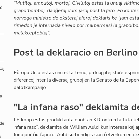
“Mutiloj, amputoj, mortoj. Civiluloj estas la unuaj viktimo
aŭ
grapolbomboj, danĝeraj dum jaroj post la ĵeto. En konfe
norvega ministro de eksteraj aferoj deklaris ke “jam es
rimedon je internacia nivelo por malpermesi la grapolb
malakcepteblaj”.
Post la deklaracio en Berlino
kaj
Eŭropa Unio estas unu el la temoj pri kiuj plej klare esprim
diferencoj inter la diversaj grupoj en la Senato de la Espera
balotkampanjo.
la
"La infana raso" deklamita 
LF-koop estas produktanta duoblan KD-on kun la tuta te
 de
infana raso”, deklamita de William Auld, kun interesa kaj 
fono por ĉiu ĉapitro. Auld surbendigis sian ĉefverkon en
o