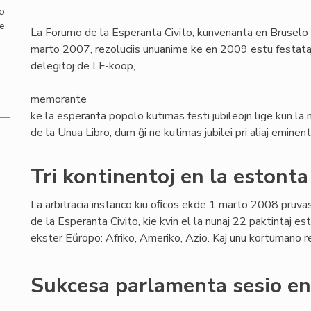
mo
de
La Forumo de la Esperanta Civito, kunvenanta en Bruselo
marto 2007, rezoluciis unuanime ke en 2009 estu festataj tr
delegitoj de LF-koop,
memorante
ke la esperanta popolo kutimas festi jubileojn lige kun l
de la Unua Libro, dum ĝi ne kutimas jubilei pri aliaj eminent
Tri kontinentoj en la estont
La arbitracia instanco kiu oﬁcos ekde 1 marto 2008 pruva
de la Esperanta Civito, kie kvin el la nunaj 22 paktintaj es
ekster Eŭropo: Afriko, Ameriko, Azio. Kaj unu kortumano r
Sukcesa parlamenta sesio en