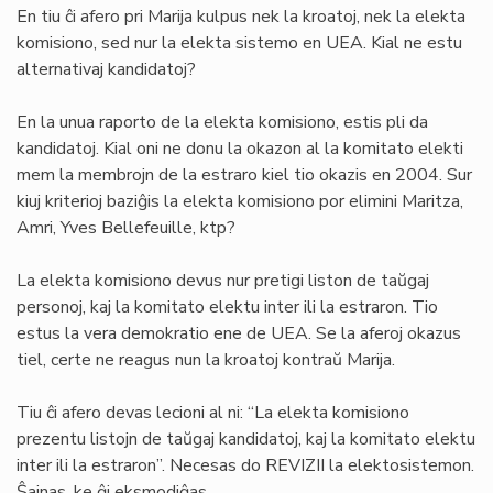
En tiu ĉi afero pri Marija kulpus nek la kroatoj, nek la elekta
komisiono, sed nur la elekta sistemo en UEA. Kial ne estu
alternativaj kandidatoj?
En la unua raporto de la elekta komisiono, estis pli da
kandidatoj. Kial oni ne donu la okazon al la komitato elekti
mem la membrojn de la estraro kiel tio okazis en 2004. Sur
kiuj kriterioj baziĝis la elekta komisiono por elimini Maritza,
Amri, Yves Bellefeuille, ktp?
La elekta komisiono devus nur pretigi liston de taŭgaj
personoj, kaj la komitato elektu inter ili la estraron. Tio
estus la vera demokratio ene de UEA. Se la aferoj okazus
tiel, certe ne reagus nun la kroatoj kontraŭ Marija.
Tiu ĉi afero devas lecioni al ni: “La elekta komisiono
prezentu listojn de taŭgaj kandidatoj, kaj la komitato elektu
inter ili la estraron”. Necesas do REVIZII la elektosistemon.
Ŝajnas, ke ĝi eksmodiĝas.