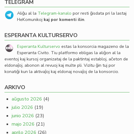
TELEGRAM
Aliĝu al la
Telegram-kanalo
por resti ĝisdata pri la lastaj
HeKomunikoj
kaj por komenti ilin
.
ESPERANTA KULTURSERVO
Esperanta Kulturservo
estas la konsorcia magazeno de la
Esperanta Civito. Tiu platformo ebligas la aliĝon al la
eventoj kaj kursoj organizataj de la paktintaj establoj, aĉeton de
eldonaĵoj, abonon al revuoj kaj multe pli. Vizitu ĝin tuj por
konatiĝi kun la aktivaĵoj kaj eldonaj novaĵoj de la konsorcio.
ARKIVO
aŭgusto 2026
(4)
julio 2026
(19)
junio 2026
(23)
majo 2026
(21)
aprilo 2026
(26)