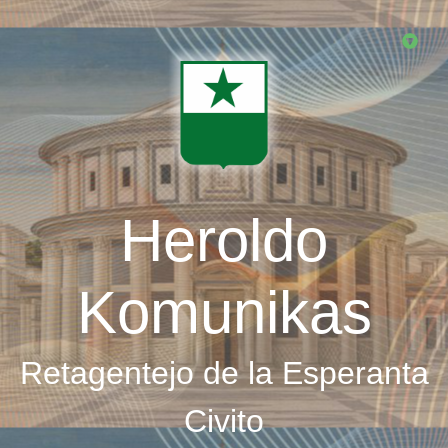
Skip
to
main
content
Heroldo
Komunikas
Retagentejo de la Esperanta
Civito