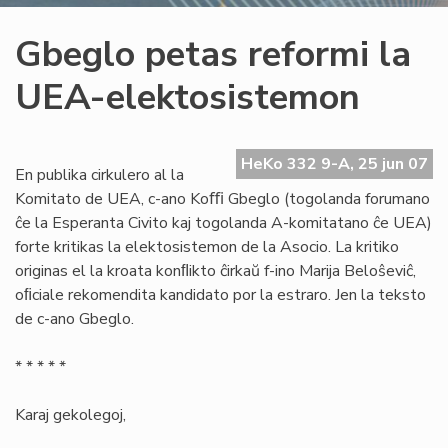
Gbeglo petas reformi la
UEA-elektosistemon
HeKo 332 9-A, 25 jun 07
En publika cirkulero al la
Komitato de UEA, c-ano Koﬃ Gbeglo (togolanda forumano
ĉe la Esperanta Civito kaj togolanda A-komitatano ĉe UEA)
forte kritikas la elektosistemon de la Asocio. La kritiko
originas el la kroata konﬂikto ĉirkaŭ f-ino Marija Beloŝeviĉ,
oﬁciale rekomendita kandidato por la estraro. Jen la teksto
de c-ano Gbeglo.
* * * * *
Karaj gekolegoj,