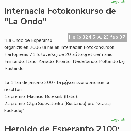
Legu pli
pri
Mar
Internacia Fotokonkurso de
pr
"La Ondo"
rez
pri
la
HeKo 324 5-A, 23 feb 07
20
“La Ondo de Esperanto”
organizis en 2006 la naŭan Internacian Fotokonkurson.
Partoprenis 71 fotoverkoj de 20 aŭtoroj el Germanio,
Finnlando, Italio, Kanado, Kroatio, Nederlando, Pollando kaj
Ruslando.
La 14an de januaro 2007 la juĝkomisiono anoncis la
rezulton.
1a premio: Mauricio Bolesnik (Italio).
2a premio: Olga Sipovalenko (Ruslando) pro “Glaciaj
kaskadoj”.
Legu pli
pri
Int
Heroldo de Esperanto 2100: