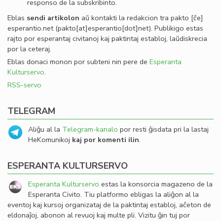
responso de la subskribinto.
Eblas
sendi
artikolon
aŭ kontakti la redakcion tra
pakto
[ĉe]
esperantio
.
net
(pakto[at]esperantio[dot]net)
. Publikigo estas
rajto por esperantaj civitanoj kaj paktintaj establoj, laŭdiskrecia
por la ceteraj.
Eblas donaci monon por subteni nin pere de
Esperanta
Kulturservo
.
RSS-servo
TELEGRAM
Aliĝu al la
Telegram-kanalo
por resti ĝisdata pri la lastaj
HeKomunikoj
kaj por komenti ilin
.
ESPERANTA KULTURSERVO
Esperanta Kulturservo
estas la konsorcia magazeno de la
Esperanta Civito. Tiu platformo ebligas la aliĝon al la
eventoj kaj kursoj organizataj de la paktintaj establoj, aĉeton de
eldonaĵoj, abonon al revuoj kaj multe pli. Vizitu ĝin tuj por