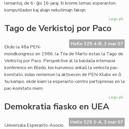
lernantoj, de 6- ĝis 16-jaraj. Ili krome lernas esperanton,
komputiladon kaj aliajn nekutimajn fakojn.
Legu pli
pri
Fil
Tago de Verkistoj por Paco
pri
Ins
Za
HeKo 325 4-B, 3 mar 07
Ekde la 48a PEN-
mondkongreso en 1986, la Tria de Marto estas la Tago de
Verkistoj por Paco. Perspektive al la baldaŭa internacia
konferenco en Bledo, kie kunvenos ankaŭ la verkista pac-
komitato, indas rememori la aktivecon de PEN-Klubo en ĉi
tiu kampo, ekde kiam la esperanto-centro partoprenas en la
pac-komitato mem.
Legu pli
pri
Ta
Demokratia fiasko en UEA
de
Ver
po
HeKo 325 3-A, 3 mar 07
Universala Esperanto-Asocio,
Pa