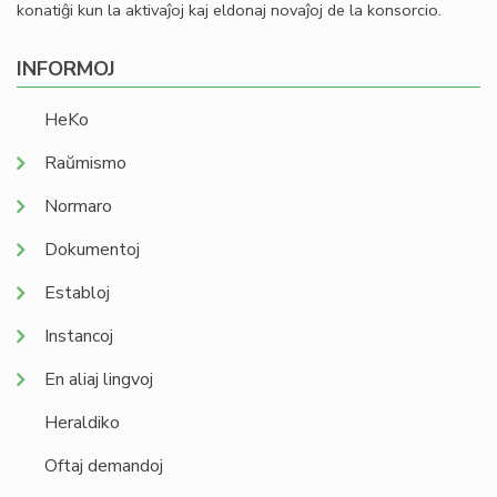
konatiĝi kun la aktivaĵoj kaj eldonaj novaĵoj de la konsorcio.
INFORMOJ
HeKo
Raŭmismo
Normaro
Dokumentoj
Establoj
Instancoj
En aliaj lingvoj
Heraldiko
Oftaj demandoj