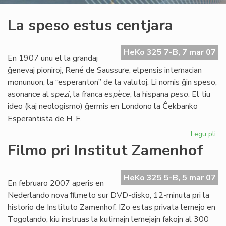
La speso estus centjara
HeKo 325 7-B, 7 mar 07
En 1907 unu el la grandaj
ĝenevaj pioniroj, René de Saussure, elpensis internacian
monunuon, la “esperanton” de la valutoj. Li nomis ĝin speso,
asonance al
spezi
, la franca
espèce
, la hispana
peso
. El tiu
ideo (kaj neologismo) ĝermis en Londono la Ĉekbanko
Esperantista de H. F.
Legu pli
pri
La
Filmo pri Institut Zamenhof
sp
es
cen
HeKo 325 5-B, 5 mar 07
En februaro 2007 aperis en
Nederlando nova ﬁlmeto sur DVD-disko, 12-minuta pri la
historio de Instituto Zamenhof. IZo estas privata lernejo en
Togolando, kiu instruas la kutimajn lernejajn fakojn al 300