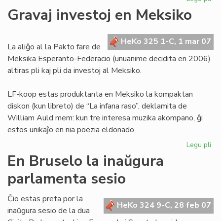
Sv
Gravaj investoj en Meksiko
enc
pri
la
HeKo 325 1-C, 1 mar 07
La aliĝo al la Pakto fare de
Es
Meksika Esperanto-Federacio (unuanime decidita en 2006)
Civ
altiras pli kaj pli da investoj al Meksiko.
LF-koop estas produktanta en Meksiko la kompaktan
diskon (kun libreto) de “La infana raso”, deklamita de
William Auld mem: kun tre interesa muzika akompano, ĝi
estos unikaĵo en nia poezia eldonado.
Legu pli
pri
Gr
En Bruselo la inaŭgura
inv
parlamenta sesio
en
Me
Ĉio estas preta por la
HeKo 324 9-C, 28 feb 07
inaŭgura sesio de la dua