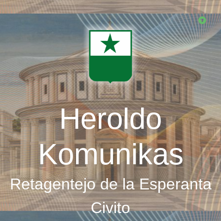
Skip
to
main
content
Heroldo
Komunikas
Retagentejo de la Esperanta
Civito