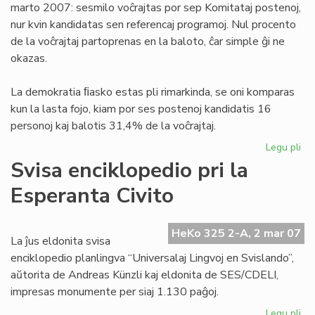
marto 2007: sesmilo voĉrajtas por sep Komitataj postenoj,
nur kvin kandidatas sen referencaj programoj. Nul procento
de la voĉrajtaj partoprenas en la baloto, ĉar simple ĝi ne
okazas.
La demokratia ﬁasko estas pli rimarkinda, se oni komparas
kun la lasta fojo, kiam por ses postenoj kandidatis 16
personoj kaj balotis 31,4% de la voĉrajtaj.
Legu pli
pri
De
Svisa enciklopedio pri la
fia
Esperanta Civito
en
UE
HeKo 325 2-A, 2 mar 07
La ĵus eldonita svisa
enciklopedio planlingva “Universalaj Lingvoj en Svislando”,
aŭtorita de Andreas Künzli kaj eldonita de SES/CDELI,
impresas monumente per siaj 1.130 paĝoj.
Legu pli
pri