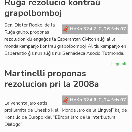
Ruĝa rezolucio kontraŭ
ho
grapolbomboj
ga
de
"Li
Sen. Dieter Rooke, de la
HeKo 324 7-C, 26 feb 07
Foi
Ruĝa grupo, proponas
rezolucion kiu engaĝos la Esperantan Civiton aliĝi al la
monda kampanjo kontraŭ grapolbomboj. Al tiu kampanjo en
Esperantio ĝis nun aliĝis nur Sennacieca Asocio Tutmonda.
Legu pli
pri
Ru
Martinelli proponas
rez
rezolucion pri la 2008a
ko
gr
HeKo 324 6-C, 24 feb 07
La venonta jaro estis
proklamita de Unesko kiel “Monda Jaro de la Lingvoj” kaj de
Konsilio de Eŭropo kiel “Eŭropa Jaro de la Interkultura
Dialogo”.