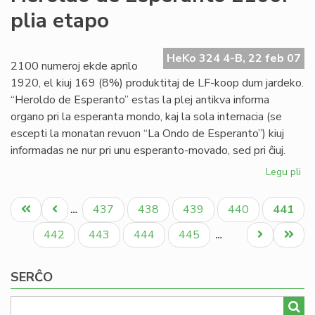
Fo
plia etapo
de
"L
On
HeKo 324 4-B, 22 feb 07
2100 numeroj ekde aprilo
1920, el kiuj 169 (8%) produktitaj de LF-koop dum jardeko.
“Heroldo de Esperanto” estas la plej antikva informa
organo pri la esperanta mondo, kaj la sola internacia (se
escepti la monatan revuon “La Ondo de Esperanto”) kiuj
informadas ne nur pri unu esperanto-movado, sed pri ĉiuj.
Legu pli
pri
He
Pagination
de
Unua
Antaŭa
Paĝo
Paĝo
Paĝo
Paĝo
Aktual
437
438
439
440
441
…
Es
paĝo
paĝo
paĝo
21
Paĝo
Paĝo
Paĝo
Paĝo
Next
Last
442
443
444
445
…
pli
page
page
et
SERĈO