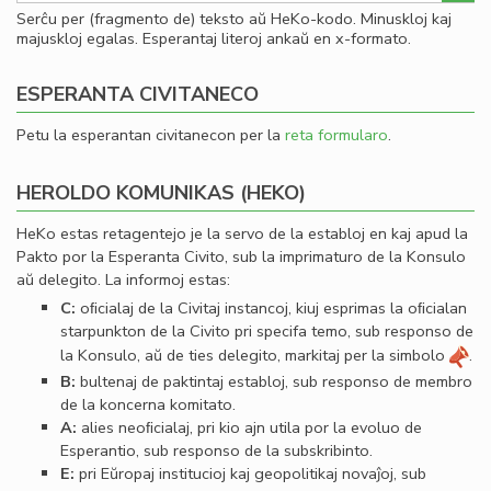
Serĉu per (fragmento de) teksto aŭ HeKo-kodo. Minuskloj kaj
majuskloj egalas. Esperantaj literoj ankaŭ en x-formato.
ESPERANTA CIVITANECO
Petu la esperantan civitanecon per la
reta formularo
.
HEROLDO KOMUNIKAS (HEKO)
HeKo estas retagentejo je la servo de la establoj en kaj apud la
Pakto por la Esperanta Civito, sub la imprimaturo de la Konsulo
aŭ delegito. La informoj estas:
C:
oﬁcialaj de la Civitaj instancoj, kiuj esprimas la oﬁcialan
starpunkton de la Civito pri specifa temo, sub responso de
la Konsulo, aŭ de ties delegito, markitaj per la simbolo
.
B:
bultenaj de paktintaj establoj, sub responso de membro
de la koncerna komitato.
A:
alies neoﬁcialaj, pri kio ajn utila por la evoluo de
Esperantio, sub responso de la subskribinto.
E:
pri Eŭropaj institucioj kaj geopolitikaj novaĵoj, sub