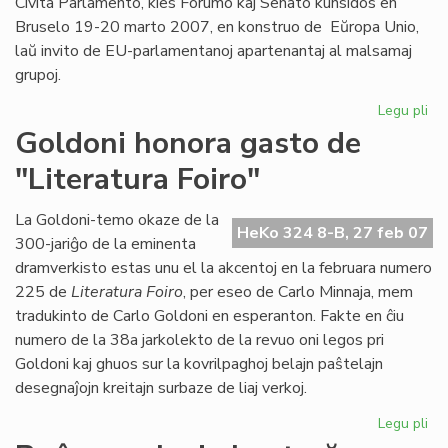
Civita Parlamento, kies Forumo kaj Senato kunsidos en
Bruselo 19-20 marto 2007, en konstruo de Eŭropa Unio,
laŭ invito de EU-parlamentanoj apartenantaj al malsamaj
grupoj.
Legu pli
pri
En
Goldoni honora gasto de
Br
"Literatura Foiro"
la
in
pa
La Goldoni-temo okaze de la
HeKo 324 8-B, 27 feb 07
ses
300-jariĝo de la eminenta
dramverkisto estas unu el la akcentoj en la februara numero
225 de
Literatura Foiro
, per eseo de Carlo Minnaja, mem
tradukinto de Carlo Goldoni en esperanton. Fakte en ĉiu
numero de la 38a jarkolekto de la revuo oni legos pri
Goldoni kaj ghuos sur la kovrilpaghoj belajn paŝtelajn
desegnaĵojn kreitajn surbaze de liaj verkoj.
Legu pli
pri
Go