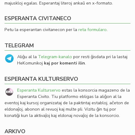
majuskloj egalas. Esperantaj literoj ankaŭ en x-formato.
ESPERANTA CIVITANECO
Petu la esperantan civitanecon per la
reta formularo
.
TELEGRAM
Aliĝu al la
Telegram-kanalo
por resti ĝisdata pri la lastaj
HeKomunikoj
kaj por komenti ilin
.
ESPERANTA KULTURSERVO
Esperanta Kulturservo
estas la konsorcia magazeno de la
Esperanta Civito. Tiu platformo ebligas la aliĝon al la
eventoj kaj kursoj organizataj de la paktintaj establoj, aĉeton de
eldonaĵoj, abonon al revuoj kaj multe pli. Vizitu ĝin tuj por
konatiĝi kun la aktivaĵoj kaj eldonaj novaĵoj de la konsorcio.
ARKIVO