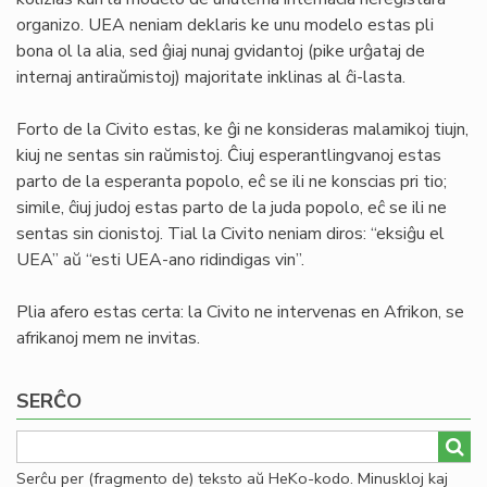
organizo. UEA neniam deklaris ke unu modelo estas pli
bona ol la alia, sed ĝiaj nunaj gvidantoj (pike urĝataj de
internaj antiraŭmistoj) majoritate inklinas al ĉi-lasta.
Forto de la Civito estas, ke ĝi ne konsideras malamikoj tiujn,
kiuj ne sentas sin raŭmistoj. Ĉiuj esperantlingvanoj estas
parto de la esperanta popolo, eĉ se ili ne konscias pri tio;
simile, ĉiuj judoj estas parto de la juda popolo, eĉ se ili ne
sentas sin cionistoj. Tial la Civito neniam diros: “eksiĝu el
UEA” aŭ “esti UEA-ano ridindigas vin”.
Plia afero estas certa: la Civito ne intervenas en Afrikon, se
afrikanoj mem ne invitas.
SERĈO
Serĉu per (fragmento de) teksto aŭ HeKo-kodo. Minuskloj kaj