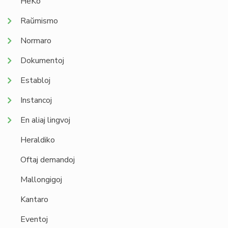
HeKo
Raŭmismo
Normaro
Dokumentoj
Establoj
Instancoj
En aliaj lingvoj
Heraldiko
Oftaj demandoj
Mallongigoj
Kantaro
Eventoj