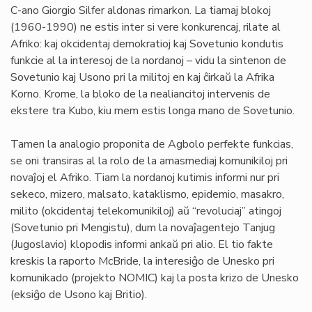
C-ano Giorgio Silfer aldonas rimarkon. La tiamaj blokoj
(1960-1990) ne estis inter si vere konkurencaj, rilate al
Afriko: kaj okcidentaj demokratioj kaj Sovetunio kondutis
funkcie al la interesoj de la nordanoj – vidu la sintenon de
Sovetunio kaj Usono pri la militoj en kaj ĉirkaŭ la Afrika
Korno. Krome, la bloko de la nealiancitoj intervenis de
ekstere tra Kubo, kiu mem estis longa mano de Sovetunio.
Tamen la analogio proponita de Agbolo perfekte funkcias,
se oni transiras al la rolo de la amasmediaj komunikiloj pri
novaĵoj el Afriko. Tiam la nordanoj kutimis informi nur pri
sekeco, mizero, malsato, kataklismo, epidemio, masakro,
milito (okcidentaj telekomunikiloj) aŭ “revoluciaj” atingoj
(Sovetunio pri Mengistu), dum la novaĵagentejo Tanjug
(Jugoslavio) klopodis informi ankaŭ pri alio. El tio fakte
kreskis la raporto McBride, la interesiĝo de Unesko pri
komunikado (projekto NOMIC) kaj la posta krizo de Unesko
(eksiĝo de Usono kaj Britio).