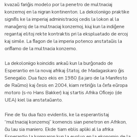
kvazaŭ fariĝis modelo por la penetro de multnaciaj
konzernoj en la nigran kontinenton. La dekoloniigo praktike
signiﬁs ke la imperiaj administracioj cedis la lokon al la
manaĝeroj de la multnaciaj konzernoj, kiuj kun la indiĝene
regantaj elitoj rekte kontraktis pri la ekspluatado de ercoj
kaj simile. La ﬂagon de la imperia potenco anstataŭis la
oriﬂamo de la multnacia konzerno.
La dekoloniigo koincidis ankaŭ kun la burĝonado de
Esperantio en la novaj afrikaj ŝtatoj, de Madagaskaro ĝis
Senegalio. Dua fazo ekis en 1980 (la jaro de la Manifesto
de Raŭmo) kaj ĉesis en 2004, kiam retiriĝis la ĉefa eŭropa
motoro (s-ro Hans Bakker) kaj startis Afrika Oﬁcejo (de
UEA) kiel lia anstataŭanto.
Fine de tiu dua fazo evidentis, ke la esperantistaj
“multnaciaj konzernoj” komencis sian penetron en Afrikon,
ĉiu lau sia maniero. Ekde tiam eblis apliki al la afrika
Esperantio la komparon kun la evoluo en la ekonomio de la