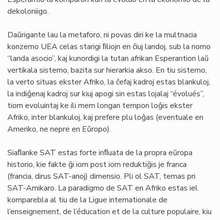
dekoloniigo.
Daŭrigante lau la metaforo, ni povas diri ke la multnacia
konzerno UEA celas starigi ﬁliojn en ĉiuj landoj, sub la nomo
“landa asocio”, kaj kunordigi la tutan afrikan Esperantion laŭ
vertikala sistemo, bazita sur hierarkia akso. En tiu sistemo,
la verto situas ekster Afriko, la ĉefaj kadroj estas blankuloj,
la indiĝenaj kadroj sur kiuj apogi sin estas lojalaj “évolués”,
tiom evoluintaj ke ili mem longan tempon loĝis ekster
Afriko, inter blankuloj, kaj prefere plu loĝas (eventuale en
Ameriko, ne nepre en Eŭropo).
Siaﬂanke SAT estas forte inﬂuata de la propra eŭropa
historio, kie fakte ĝi iom post iom reduktiĝis je franca
(francia, dirus SAT-anoj) dimensio. Pli ol SAT, temas pri
SAT-Amikaro. La paradigmo de SAT en Afriko estas iel
komparebla al tiu de la Ligue internationale de
l’enseignement, de l’éducation et de la culture populaire, kiu