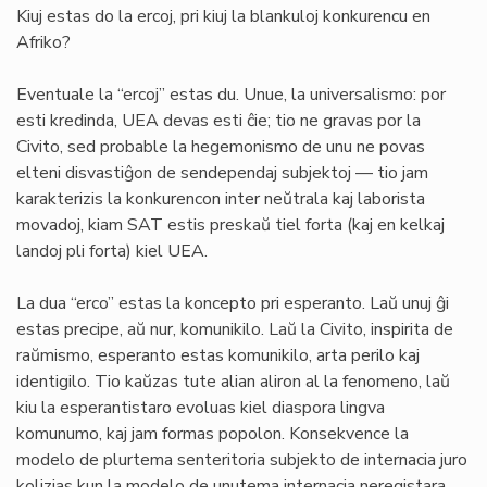
Kiuj estas do la ercoj, pri kiuj la blankuloj konkurencu en
Afriko?
Eventuale la “ercoj” estas du. Unue, la universalismo: por
esti kredinda, UEA devas esti ĉie; tio ne gravas por la
Civito, sed probable la hegemonismo de unu ne povas
elteni disvastiĝon de sendependaj subjektoj — tio jam
karakterizis la konkurencon inter neŭtrala kaj laborista
movadoj, kiam SAT estis preskaŭ tiel forta (kaj en kelkaj
landoj pli forta) kiel UEA.
La dua “erco” estas la koncepto pri esperanto. Laŭ unuj ĝi
estas precipe, aŭ nur, komunikilo. Laŭ la Civito, inspirita de
raŭmismo, esperanto estas komunikilo, arta perilo kaj
identigilo. Tio kaŭzas tute alian aliron al la fenomeno, laŭ
kiu la esperantistaro evoluas kiel diaspora lingva
komunumo, kaj jam formas popolon. Konsekvence la
modelo de plurtema senteritoria subjekto de internacia juro
kolizias kun la modelo de unutema internacia neregistara