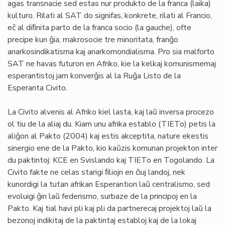
agas transnacie sed estas nur produkto de la franca (laika)
kulturo. Rilati al SAT do signifas, konkrete, rilati al Francio,
eĉ al diﬁnita parto de la franca socio (la gauche), ofte
precipe kun ĝia, makrosocie tre minoritata, franĝo
anarkosindikatisma kaj anarkomondialisma. Pro sia malforto
SAT ne havas futuron en Afriko, kie la kelkaj komunismemaj
esperantistoj jam konverĝis al la Ruĝa Listo de la
Esperanta Civito.
La Civito alvenis al Afriko kiel lasta, kaj laŭ inversa procezo
ol tiu de la aliaj du. Kiam unu afrika establo (TIETo) petis la
aliĝon al Pakto (2004) kaj estis akceptita, nature ekestis
sinergio ene de la Pakto, kio kaŭzis komunan projekton inter
du paktintoj: KCE en Svislando kaj TIETo en Togolando. La
Civito fakte ne celas starigi ﬁliojn en ĉiuj landoj, nek
kunordigi la tutan afrikan Esperantion laŭ centralismo, sed
evoluigi ĝin laŭ federismo, surbaze de la principoj en la
Pakto. Kaj tial havi pli kaj pli da partnerecaj projektoj laŭ la
bezonoj indikitaj de la paktintaj establoj kaj de la lokaj