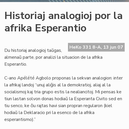
Historiaj analogioj por la
afrika Esperantio
HeKo 331 8-A, 13 jun 07
Du historiaj analogioj taŭgas,
almenaŭ parte, por analizi la situacion de la afrika
Esperantio.
C-ano Apélété Agbolo proponas la sekvan analogion: inter
la afrikaj landoj “unuj aliĝis al la demokratioj, aliaj al la
socialismoj kaj tria grupo estis la nealiancitoj. Mi pensas ke
tiun lastan solvon donas hodiaŭ la Esperanta Civito sed en
tiu senco, ke ĉiu rajtas havi sian propran regularon (kiel
hodiaŭ la Deklaracio pri la esenco de la afrika
esperantismo).”