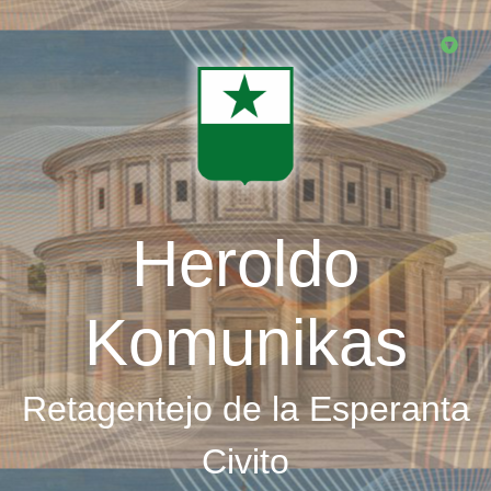
Skip
to
main
content
Heroldo
Komunikas
Retagentejo de la Esperanta
Civito