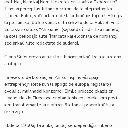
esti: kiel, kiam kaj kiom ili parolas pri la afrika Esperantio?
Tiam vi perceptus tutan spektron: de la plej malamika
(“Libera Folio”, voĉportanto de la antiraŭmistoj en UEA) ĝis
la plej amika (ĉio kio venas el la cirkvito de la Pakto). En ĉi
tiu cirkvito situas “Afrikume” (kaj baldaŭ HdE 17a numero),
la sola periodaĵo tute ﬁnancata kaj eldonata de nordanoj,
sed ankaŭ tute redaktata de sudanoj.
C-ano Silfer provis analizi la situacion ankaŭ tra alia historia
analogio.
La ekesto de kolonioj en Afriko inspiris eŭropajn
entreprenojn (ofte kun la apogo de eŭropaj registaroj)
evolui al multnaciaj konzernoj. Simila procezo okazis en
Usono, de kie Firestone enplantighis en Liberio, iom post
iom transformante tiun afrikan ŝtaton al propra kaŭĉuka
rezervejo.
Ekde la 1950aj, la afrikaj landoj sendependiĝis. Liberio