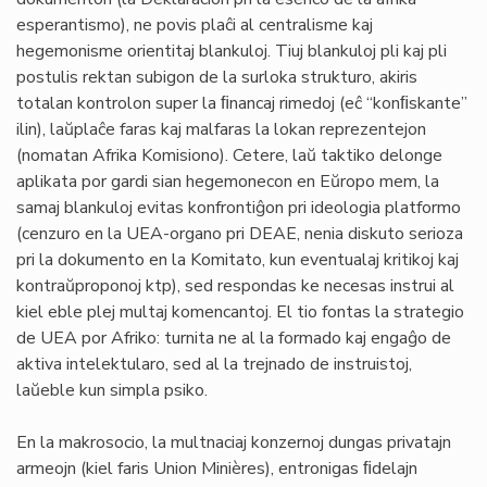
esperantismo), ne povis plaĉi al centralisme kaj
hegemonisme orientitaj blankuloj. Tiuj blankuloj pli kaj pli
postulis rektan subigon de la surloka strukturo, akiris
totalan kontrolon super la ﬁnancaj rimedoj (eĉ “konﬁskante”
ilin), laŭplaĉe faras kaj malfaras la lokan reprezentejon
(nomatan Afrika Komisiono). Cetere, laŭ taktiko delonge
aplikata por gardi sian hegemonecon en Eŭropo mem, la
samaj blankuloj evitas konfrontiĝon pri ideologia platformo
(cenzuro en la UEA-organo pri DEAE, nenia diskuto serioza
pri la dokumento en la Komitato, kun eventualaj kritikoj kaj
kontraŭproponoj ktp), sed respondas ke necesas instrui al
kiel eble plej multaj komencantoj. El tio fontas la strategio
de UEA por Afriko: turnita ne al la formado kaj engaĝo de
aktiva intelektularo, sed al la trejnado de instruistoj,
laŭeble kun simpla psiko.
En la makrosocio, la multnaciaj konzernoj dungas privatajn
armeojn (kiel faris Union Minières), entronigas ﬁdelajn