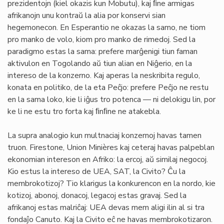
prezidentojn (kiel okazis kun Mobutu), kaj ﬁne armigas
afrikanojn unu kontraŭ la alia por konservi sian
hegemonecon. En Esperantio ne okazas la samo, ne tiom
pro manko de volo, kiom pro manko de rimedoj. Sed la
paradigmo estas la sama: prefere marĝenigi tiun faman
aktivulon en Togolando aŭ tiun alian en Niĝerio, en la
intereso de la konzerno. Kaj aperas la neskribita regulo,
konata en politiko, de la eta Peĉjo: prefere Peĉjo ne restu
en la sama loko, kie li iĝus tro potenca — ni delokigu lin, por
ke li ne estu tro forta kaj ﬁnﬁne ne atakebla.
La supra analogio kun multnaciaj konzernoj havas tamen
truon. Firestone, Union Minières kaj ceteraj havas palpeblan
ekonomian intereson en Afriko: la ercoj, aŭ similaj negocoj.
Kio estus la intereso de UEA, SAT, la Civito? Ĉu la
membrokotizoj? Tio klarigus la konkurencon en la nordo, kie
kotizoj, abonoj, donacoj, legacoj estas gravaj. Sed la
afrikanoj estas malriĉaj: UEA devas mem aligi ilin al si tra
fondaĵo Canuto. Kaj la Civito eĉ ne havas membrokotizaron.