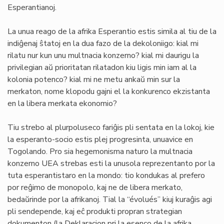
Esperantianoj.
La unua reago de la afrika Esperantio estis simila al tiu de la
indiĝenaj ŝtatoj en la dua fazo de la dekoloniigo: kial mi
rilatu nur kun unu multnacia konzerno? kial mi daurigu la
privilegian aŭ prioritatan rilatadon kiu ligis min iam al la
kolonia potenco? kial mi ne metu ankaŭ min sur la
merkaton, nome klopodu gajni el la konkurenco ekzistanta
en la libera merkata ekonomio?
Tiu strebo al plurpoluseco fariĝis pli sentata en la lokoj, kie
la esperanto-socio estis plej progresinta, unuavice en
Togolando. Pro sia hegemonisma naturo la multnacia
konzerno UEA strebas esti la unusola reprezentanto por la
tuta esperantistaro en la mondo: tio kondukas al prefero
por reĝimo de monopolo, kaj ne de libera merkato,
bedaŭrinde por la afrikanoj. Tial la “évolués” kiuj kuraĝis agi
pli sendepende, kaj eĉ produkti propran strategian
dokumenton (la Deklaracion pri la esenco de la afrika