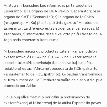
Analogie ni konsideru kiel informadas pri la togolanda
Esperantio: a) la organo de UEA (revuo “Esperanto”); b) la
organo de SAT (“Sennaciulo”); c) la organo de la Civito
(retagentejo HeKo) plus la paktinta gazeto “Heroldo de
Esperanto”. La diferenco estas evidenta: a) cenzuradas, b)
silentadas, c) informadas detale kaj ofte pri ĉiu faceto de la
togolanda esperanto-komunumo.
Ni konsideru ankaŭ kiu produktas tute afrikan periodaĵon
ekster Afriko: ĉu UEA? ne. Ĉu SAT? ne. Ekster Afriko la
unusola tute afrika periodaĵo (laŭ enhavo kaj kun afrika
redaktoro) estas “Afrikume”, posedata de KCE (paktinto)
kaj suplemento de HdE (paktinto). Ĝi baldaŭ transformiĝos
al tuta numero de HdE, redaktata daŭre de c-ano Adjé: plia
promocio por Afriko.
Do la plej eﬁka mezurilo por diﬁni la proksimecon de
eksterafrikanoj al la interesoj de la afrika Esperantio povas