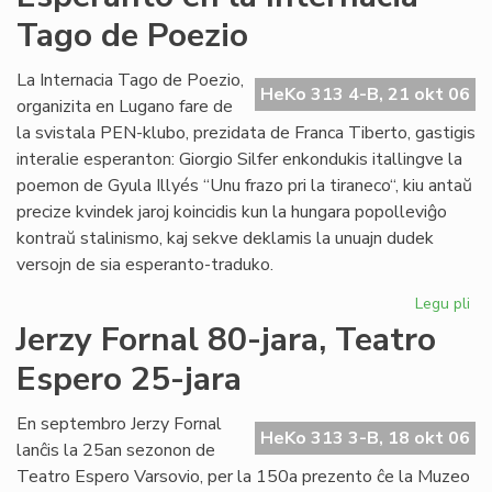
de
Tago de Poezio
la
Li
Ko
La Internacia Tago de Poezio,
HeKo 313 4-B, 21 okt 06
pri
organizita en Lugano fare de
su
la svistala PEN-klubo, prezidata de Franca Tiberto, gastigis
al
interalie esperanton: Giorgio Silfer enkondukis itallingve la
poemon de Gyula Illyés “Unu frazo pri la tiraneco“, kiu antaŭ
precize kvindek jaroj koincidis kun la hungara popolleviĝo
kontraŭ stalinismo, kaj sekve deklamis la unuajn dudek
versojn de sia esperanto-traduko.
Legu pli
pri
Es
Jerzy Fornal 80-jara, Teatro
en
Espero 25-jara
la
Int
Ta
En septembro Jerzy Fornal
HeKo 313 3-B, 18 okt 06
de
lanĉis la 25an sezonon de
Po
Teatro Espero Varsovio, per la 150a prezento ĉe la Muzeo