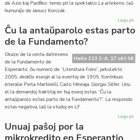
de Azio kaj Paciﬁko: temis pri la spektaklo
La arlekeno
, laŭ
humuraĵo de Janusz Korczak.
Legu pli
pri
Jer
Ĉu la antaŭparolo estas parto
For
de la Fundamento?
80
jar
Te
Okaze de la centa datreveno
HeKo 313 2-A, 17 okt 06
Es
de la Fundamento de
25
Esperanto, ĉiu numero de “Literatura Foiro”, jarkolekto
jar
2005, dediĉis eseojn al la eventoj de 1905. Kontribuis
interalie Perla Martinelli, Carlo Minnaja, Giorgio Silfer. Unu
el la demandoj traktitaj en tiuj eseoj estas “Ĉu la
antaŭparolo estas parto de la Fundamento?”. La respondo
estas negativa, laŭ la studoj en LF.
Legu pli
pri
Ĉu
Unuaj paŝoj por la
la
mikrokredito en Esperantio
an