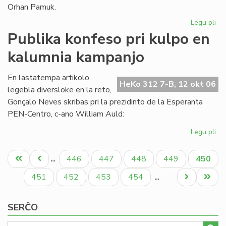
Orhan Pamuk.
Legu pli
pri
La
Publika konfeso pri kulpo en
ar
kalumnia kampanjo
ge
ĉe
la
En lastatempa artikolo
HeKo 312 7-B, 12 okt 06
lit
legebla diversloke en la reto,
No
Gonçalo Neves skribas pri la prezidinto de la Esperanta
pr
PEN-Centro, c-ano William Auld:
Legu pli
pri
Pub
Pagination
ko
Unua
Antaŭa
Paĝo
Paĝo
Paĝo
Paĝo
Aktual
446
447
448
449
450
…
pri
paĝo
paĝo
paĝo
ku
Paĝo
Paĝo
Paĝo
Paĝo
Next
Last
451
452
453
454
…
en
page
page
ka
SERĈO
ka