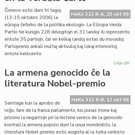
20
la
Ĝenevo estis dum tri tagoj
HeKo 312 8-A, 15 okt 06
38
(13-15 oktobro 2006) la
jar
eŭropa ĉefurbo de la politika ekologio. La Eŭropa Verda
po
Partio tie kunigis 228 delegitojn el 31 landoj: ili reprezentis
LF
entute 35 partiojn, ĉar en kelkaj landoj estas du movadoj.
Partoprenis ankaŭ multaj aktivuloj kaj lokaj interesitoj,
entute kelkcento.
Legu pli
pri
Ne
La armena genocido ĉe la
me
literatura Nobel-premio
pri
es
en
HeKo 312 6-B, 12 okt 06
la
Samtage kun la aprobo de
Ve
leĝo, fare de la franca parlamento, kiu punas mone kaj
Ĉa
prizone la negantojn pri la historia vereco de la genocido
kontraŭ la armena popolo dum la unua mondmilito, la
literatura Nobel-premio estis asignita al la turka verkisto