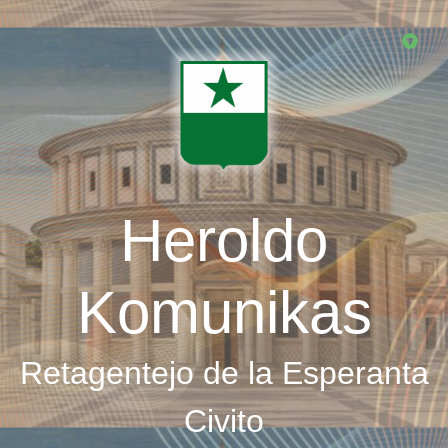
Skip
to
main
content
Heroldo
Komunikas
Retagentejo de la Esperanta
Civito