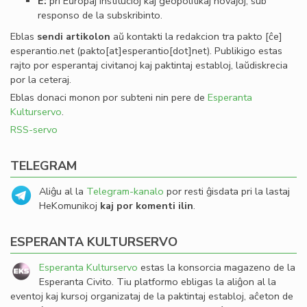
E:
pri Eŭropaj institucioj kaj geopolitikaj novaĵoj, sub
responso de la subskribinto.
Eblas
sendi
artikolon
aŭ kontakti la redakcion tra
pakto
[ĉe]
esperantio
.
net
(pakto[at]esperantio[dot]net)
. Publikigo estas
rajto por esperantaj civitanoj kaj paktintaj establoj, laŭdiskrecia
por la ceteraj.
Eblas donaci monon por subteni nin pere de
Esperanta
Kulturservo
.
RSS-servo
TELEGRAM
Aliĝu al la
Telegram-kanalo
por resti ĝisdata pri la lastaj
HeKomunikoj
kaj por komenti ilin
.
ESPERANTA KULTURSERVO
Esperanta Kulturservo
estas la konsorcia magazeno de la
Esperanta Civito. Tiu platformo ebligas la aliĝon al la
eventoj kaj kursoj organizataj de la paktintaj establoj, aĉeton de