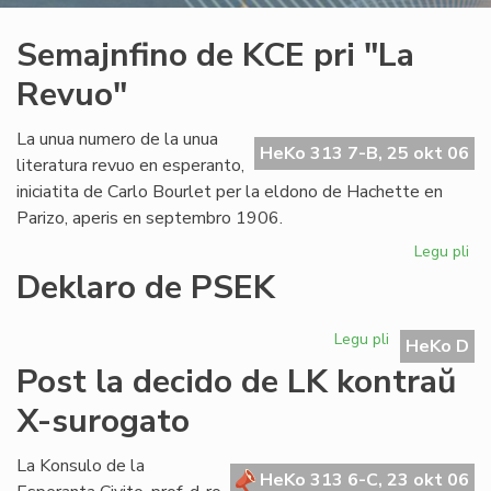
Semajnfino de KCE pri "La
Revuo"
La unua numero de la unua
HeKo 313 7-B, 25 okt 06
literatura revuo en esperanto,
iniciatita de Carlo Bourlet per la eldono de Hachette en
Parizo, aperis en septembro 1906.
Legu pli
pri
Se
Deklaro de PSEK
de
KC
Legu pli
pri
pri
HeKo D
Deklaro
"L
Post la decido de LK kontraŭ
de
Re
PSEK
X-surogato
La Konsulo de la
HeKo 313 6-C, 23 okt 06