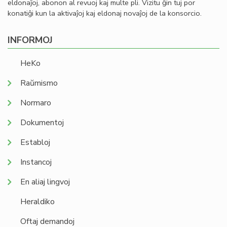
eldonaĵoj, abonon al revuoj kaj multe pli. Vizitu ĝin tuj por
konatiĝi kun la aktivaĵoj kaj eldonaj novaĵoj de la konsorcio.
INFORMOJ
HeKo
Raŭmismo
Normaro
Dokumentoj
Establoj
Instancoj
En aliaj lingvoj
Heraldiko
Oftaj demandoj