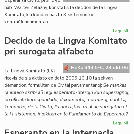
Esperanta Civito, prof. d-ro
hab. Walter Zelazny, konstatis la decidon de la Lingva
Komitato, kiu kondamnas la X-sistemon kiel
kontraŭfundamentan.
Legu pli
pri
Po
Decido de la Lingva Komitato
la
pri surogata alfabeto
de
de
LK
HeKo 313 5-C, 23 okt 06
ko
La Lingva Komitato (LK)
X-
ricevis de sia aktisto en dato 2006 10 10 la sekvan
su
demandon, formulitan de Civitaj parlamentanoj:
Se mankas
la ebleco skribi aŭ legi esperanto-literojn kun supersignoj,
en oﬁciala korespondado, dokumentoj, normaroj, publikaj
komunikoj de la Civito, ĉu oni rajtas uzi alian surogaton ol
la H-sistemon, indikitan en la Fundamento de Esperanto?
Legu pli
pri
De
Esperanto en la Internacia