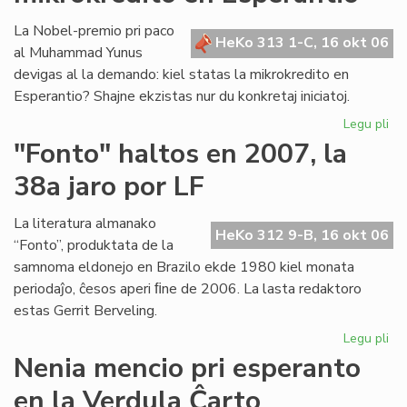
es
pa
La Nobel-premio pri paco
HeKo 313 1-C, 16 okt 06
de
al Muhammad Yunus
la
devigas al la demando: kiel statas la mikrokredito en
Fu
Esperantio? Shajne ekzistas nur du konkretaj iniciatoj.
Legu pli
pri
Un
"Fonto" haltos en 2007, la
pa
38a jaro por LF
po
la
mik
La literatura almanako
HeKo 312 9-B, 16 okt 06
en
“Fonto”, produktata de la
Es
samnoma eldonejo en Brazilo ekde 1980 kiel monata
periodaĵo, ĉesos aperi ﬁne de 2006. La lasta redaktoro
estas Gerrit Berveling.
Legu pli
pri
"F
Nenia mencio pri esperanto
hal
en la Verdula Ĉarto
en