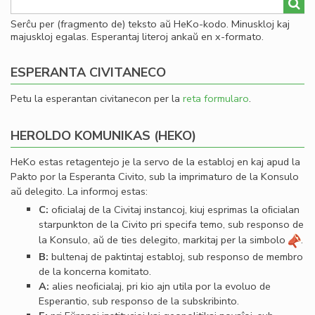
Serĉu per (fragmento de) teksto aŭ HeKo-kodo. Minuskloj kaj
majuskloj egalas. Esperantaj literoj ankaŭ en x-formato.
ESPERANTA CIVITANECO
Petu la esperantan civitanecon per la
reta formularo
.
HEROLDO KOMUNIKAS (HEKO)
HeKo estas retagentejo je la servo de la establoj en kaj apud la
Pakto por la Esperanta Civito, sub la imprimaturo de la Konsulo
aŭ delegito. La informoj estas:
C:
oﬁcialaj de la Civitaj instancoj, kiuj esprimas la oﬁcialan
starpunkton de la Civito pri specifa temo, sub responso de
la Konsulo, aŭ de ties delegito, markitaj per la simbolo
.
B:
bultenaj de paktintaj establoj, sub responso de membro
de la koncerna komitato.
A:
alies neoﬁcialaj, pri kio ajn utila por la evoluo de
Esperantio, sub responso de la subskribinto.