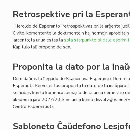
Retrospektive pri la Esperant
“Heroldo de Esperanto” retrospektivas pri la arĝenta jubi
Civito, komentante la dokumentojn kaj normojn aprobitaj
jarcento; la unua estas la
sola starpunkto oﬁciale esprimit
Kapitulo laŭ propono de sen.
Proponita la dato por la ina
Dum daŭras la ﬂegado de Skandinava Esperanto-Domo far
Esperanta Servo, estas proponita la dato de la inaŭguro: 
koincidas kun la komenca semajno de la unua semestro de
akademia jaro 2027/28, kies unua kurso disvolviĝos en SE
Centro Esperantista.
Sabloneto Ĉaŭdefono Lesjofo