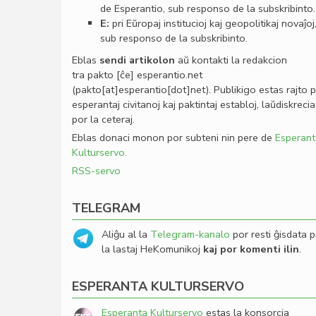
de Esperantio, sub responso de la subskribinto.
E:
pri Eŭropaj institucioj kaj geopolitikaj novaĵoj
sub responso de la subskribinto.
Eblas
sendi
artikolon
aŭ kontakti la redakcion
tra
pakto
[ĉe]
esperantio
.
net
(pakto[at]esperantio[dot]net)
. Publikigo estas rajto 
esperantaj civitanoj kaj paktintaj establoj, laŭdiskrecia
por la ceteraj.
Eblas donaci monon por subteni nin pere de
Esperant
Kulturservo
.
RSS-servo
TELEGRAM
Aliĝu al la
Telegram-kanalo
por resti ĝisdata p
la lastaj HeKomunikoj
kaj por komenti ilin
.
ESPERANTA KULTURSERVO
Esperanta Kulturservo
estas la konsorcia