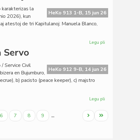
dato
 karakterizas la
por
HeKo 913 1-B, 15 jun 26
nio 2026), kun
la
 kaj atestoj de tri Kapitulanoj: Manuela Blanco,
inaŭguro
en
Lesjoforso
Legu pli
pri
Sabloneto
a Servo
Ĉaŭdefono
Lesjoforso:
/ Service Civil
junia
HeKo 912 9-B, 14 jun 26
dabizera en Bujumburo,
Heroldo
crue), b) pacisto (peace keeper), c) majstro
2378
Legu pli
pri
La
rangoj
Paĝo
Paĝo
Paĝo
Paĝo
Next
Last
6
7
8
9
…
en
page
page
Civila
Esperanta
Servo