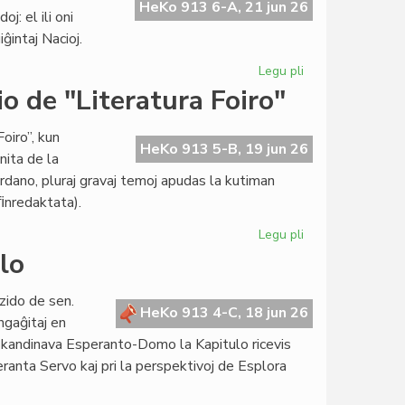
de
HeKo 913 6-A, 21 jun 26
: el ili oni
la
ĝintaj Nacioj.
esperanta
popolo"
Legu pli
pri
presata
Asocio
o de "Literatura Foiro"
je
la
oiro”, kun
servo
HeKo 913 5-B, 19 jun 26
nita de la
de
ordano, pluraj gravaj temoj apudas la kutiman
UN
 ﬁnredaktata).
kaj
Unesko
Legu pli
pri
Perioda
lo
kunsido
de
zido de sen.
la
HeKo 913 4-C, 18 jun 26
ngaĝitaj en
redakcio
i Skandinava Esperanto-Domo la Kapitulo ricevis
de
eranta Servo kaj pri la perspektivoj de Esplora
"Literatura
Foiro"