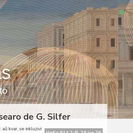
as
to
searo de G. Silfer
 aŭ kvar, se inkluzivi
HeKo 914 2-B, 29 jun 26