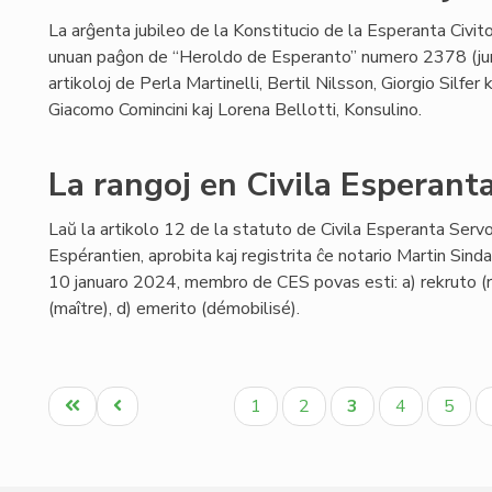
La arĝenta jubileo de la Konstitucio de la Esperanta Civito
unuan paĝon de “Heroldo de Esperanto” numero 2378 (ju
artikoloj de Perla Martinelli, Bertil Nilsson, Giorgio Silfer
Giacomo Comincini kaj Lorena Bellotti, Konsulino.
La rangoj en Civila Esperant
Laŭ la artikolo 12 de la statuto de Civila Esperanta Servo 
Espérantien, aprobita kaj registrita ĉe notario Martin Sin
10 januaro 2024, membro de CES povas esti: a) rekruto (re
(maître), d) emerito (démobilisé).
Pagination
Unua
Antaŭa
Paĝo
Paĝo
Aktuala
Paĝo
Paĝo
1
2
3
4
5
paĝo
paĝo
paĝo