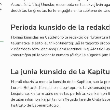
mo
Asocio ĉe UN kaj Unesko, resumebla en la sekvaj kvin agadoj
de
deduktas ke ĝi estas forte engaĝita en la subteno de Unui
Perioda kunsido de la redakci
Hodiaŭ kunsidas en Ĉaŭdefono la redakcio de “Literatura F
telematikaj alestoj el tri kontinentoj; laŭ la tagordo propo
kunĉefredaktoroj, gec-anoj Perla Martinelli kaj Alessio Gi
konsultiĝon pri la venonta numero (ĉi-foje la aŭgusta, jam
La junia kunsido de la Kapitu
Hieraŭ okazis la monata kunsido de la Kapitulo, sub la pre
Lorena Bellotti, Konsulino; ne partoprenis la vickonsuloj e
Lesjoforso, kie la retaliro ne estas perfekta, kvankam pr
detalan informon, kaj pri la nuna ﬂegado fare de Civila Esp
Instituto de Esperantologio.