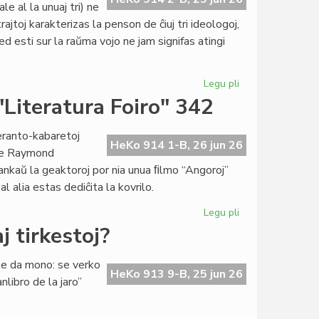
e al la unuaj tri) ne
jtoj karakterizas la penson de ĉiuj tri ideologoj,
ed esti sur la raŭma vojo ne jam signifas atingi
Legu pli
pri
Specimeno
 "Literatura Foiro" 342
el
la
peranto-kabaretoj
ĵus
HeKo 914 1-B, 26 jun 26
 de Raymond
presita
ankaŭ la geaktoroj por nia unua ﬁlmo “Angoroj”
esearo
l alia estas dediĉita la kovrilo.
de
G.
Legu pli
pri
Silfer
Tri
 tirkestoj?
koboldoj
en
lte da mono: se verko
la
HeKo 913 9-B, 25 jun 26
nlibro de la jaro”
kovrilo
de
"Literatura