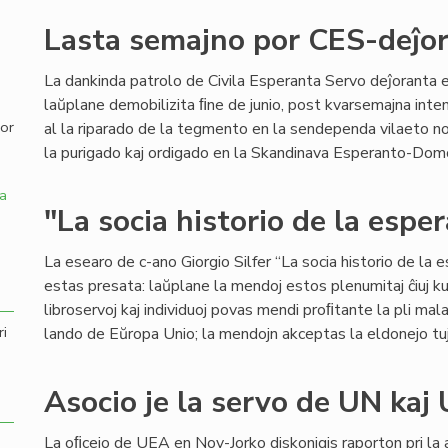
Lasta semajno por CES-deĵor
,
La dankinda patrolo de Civila Esperanta Servo deĵoranta 
laŭplane demobilizita ﬁne de junio, post kvarsemajna inte
por
al la riparado de la tegmento en la sendependa vilaeto n
la purigado kaj ordigado en la Skandinava Esperanto-Domo ĝ
a
"La socia historio de la espe
La esearo de c-ano Giorgio Silfer “La socia historio de la
estas presata: laŭplane la mendoj estos plenumitaj ĉiuj ku
libroservoj kaj individuoj povas mendi proﬁtante la pli mal
ri
lando de Eŭropa Unio; la mendojn akceptas la eldonejo tu
Asocio je la servo de UN kaj
La oﬁcejo de UEA en Nov-Jorko diskonigis raporton pri la 