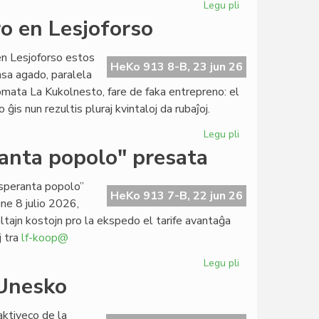
Legu pli
pri
Foiro"
Mono
o en Lesjoforso
342
forgesita
en
en Lesjoforso estos
roterdamaj
HeKo 913 8-B, 23 jun 26
nsa agado, paralela
tirkestoj?
omata La Kukolnesto, fare de faka entrepreno: el
is nun rezultis pluraj kvintaloj da rubaĵoj.
Legu pli
pri
Lasta
ranta popolo" presata
semajno
por
 esperanta popolo”
CES-
HeKo 913 7-B, 22 jun 26
ne 8 julio 2026,
deĵoro
altajn kostojn pro la ekspedo el tarife avantaĝa
en
j tra
lf-koop@
Lesjoforso
Legu pli
pri
"La
 Unesko
socia
historio
aktiveco de la