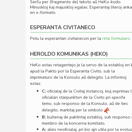
Serĉu per (fragmento de) teksto aŭ HeKo-kodo.
Minuskloj kaj majuskloj egalas. Esperantaj literoj ank
en x-formato.
ESPERANTA CIVITANECO
Petu la esperantan civitanecon per la
reta formularo
.
HEROLDO KOMUNIKAS (HEKO)
HeKo estas retagentejo je la servo de la establoj en 
apud la Pakto por la Esperanta Civito, sub la
imprimaturo de la Konsulo aŭ delegito. La informoj
estas:
C:
oﬁcialaj de la Civitaj instancoj, kiuj esprimas 
oﬁcialan starpunkton de la Civito pri specifa
temo, sub responso de la Konsulo, aŭ de ties
delegito, markitaj per la simbolo
.
B:
bultenaj de paktintaj establoj, sub responso
membro de la koncerna komitato.
A:
alies neoﬁcialaj, pri kio ajn utila por la evolu