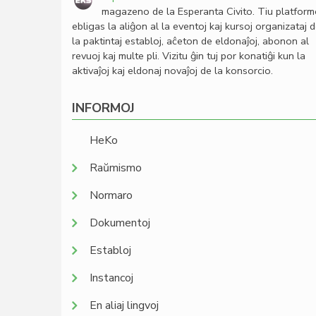
magazeno de la Esperanta Civito. Tiu platfor
ebligas la aliĝon al la eventoj kaj kursoj organizataj 
la paktintaj establoj, aĉeton de eldonaĵoj, abonon al
revuoj kaj multe pli. Vizitu ĝin tuj por konatiĝi kun la
aktivaĵoj kaj eldonaj novaĵoj de la konsorcio.
INFORMOJ
HeKo
Raŭmismo
Normaro
Dokumentoj
Establoj
Instancoj
En aliaj lingvoj