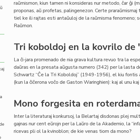
raŭmismon, kiun tamen ni konsideras nur metodo, ĉar ĝi (mal
aŭ
proponas, aŭ profetas, palingenezon. Certe praraŭmismaj tra
tiel ke ili rajtas esti antaŭuloj de la raŭmisma fenomeno; s
Raŭmon.
Tri koboldoj en la kovrilo de
La ĉi-jara promenado de nia grava kultura revuo tra la es
daŭras en la presata aŭgusta numero (342) per la lasta
kaj
Schwartz “Ĉe la Tri Koboldoj” (1949-1956), el kiu fontis 
(kun la ĉiĉerona voĉo de Gaston Waringhien): kaj al unu kaj a
la
Mono forgesita en roterdamaj
Inter la literaturaj konkursoj, la Belartaj disdonas plej mu
gajnas nur cent eŭrojn per la Laŭro de la Akademio, la “infa
 de
ricevas pli ol la kvinoblon; de kie venas tiom da mono?
o