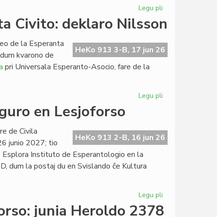
Legu pli
pri
La
a Civito: deklaro Nilsson
junia
kunsido
leo de la Esperanta
de
HeKo 913 3-B, 17 jun 26
n dum kvarono de
la
a
pri Universala Esperanto-Asocio, fare de la
Kapitulo
Legu pli
pri
Retrospektive
ŭguro en Lesjoforso
pri
la
e de Civila
Esperanta
HeKo 913 2-B, 16 jun 26
26 junio 2027; tio
Civito:
 Esplora Instituto de Esperantologio en la
deklaro
D, dum la postaj du en Svislando ĉe Kultura
Nilsson
Legu pli
pri
Proponita
rso: junia Heroldo 2378
la