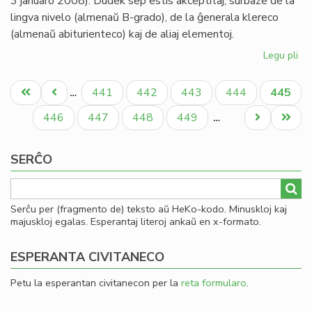
3 januaro 2008). Dudek sep estis akceptitaj, surbaze de la
lingva nivelo (almenaŭ B-grado), de la ĝenerala klereco
(almenaŭ abiturienteco) kaj de aliaj elementoj.
Legu pli
pri
Afr
Pagination
43
Unua
Antaŭa
Paĝo
Paĝo
Paĝo
Paĝo
Aktual
441
442
443
444
445
…
kan
paĝo
paĝo
paĝo
27
Paĝo
Paĝo
Paĝo
Paĝo
Next
Last
446
447
448
449
…
akc
page
page
SERĈO
Serĉu per (fragmento de) teksto aŭ HeKo-kodo. Minuskloj kaj
majuskloj egalas. Esperantaj literoj ankaŭ en x-formato.
ESPERANTA CIVITANECO
Petu la esperantan civitanecon per la
reta formularo
.