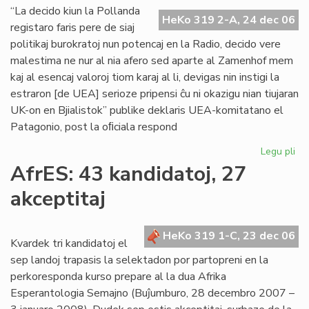
en
“La decido kiun la Pollanda
HeKo 319 2-A, 24 dec 06
es
registaro faris pere de siaj
politikaj burokratoj nun potencaj en la Radio, decido vere
malestima ne nur al nia afero sed aparte al Zamenhof mem
kaj al esencaj valoroj tiom karaj al li, devigas nin instigi la
estraron [de UEA] serioze pripensi ĉu ni okazigu nian tiujaran
UK-on en Bjialistok” publike deklaris UEA-komitatano el
Patagonio, post la oﬁciala respond
Legu pli
pri
Mil
AfrES: 43 kandidatoj, 27
ku
akceptitaj
Po
Re
en
HeKo 319 1-C, 23 dec 06
la
Kvardek tri kandidatoj el
fut
sep landoj trapasis la selektadon por partopreni en la
de
perkoresponda kurso prepare al la dua Afrika
UE
Esperantologia Semajno (Buĵumburo, 28 decembro 2007 –