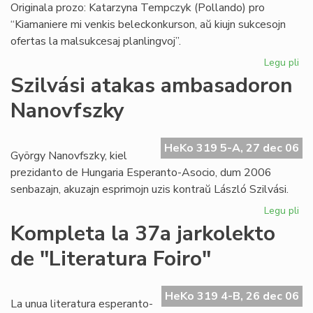
Originala prozo: Katarzyna Tempczyk (Pollando) pro
“Kiamaniere mi venkis beleckonkurson, aŭ kiujn sukcesojn
ofertas la malsukcesaj planlingvoj”.
Legu pli
pri
Lit
Szilvási atakas ambasadoron
ko
Nanovfszky
"Li
20
HeKo 319 5-A, 27 dec 06
György Nanovfszky, kiel
prezidanto de Hungaria Esperanto-Asocio, dum 2006
senbazajn, akuzajn esprimojn uzis kontraŭ László Szilvási.
Legu pli
pri
Szi
Kompleta la 37a jarkolekto
at
de "Literatura Foiro"
am
Na
HeKo 319 4-B, 26 dec 06
La unua literatura esperanto-