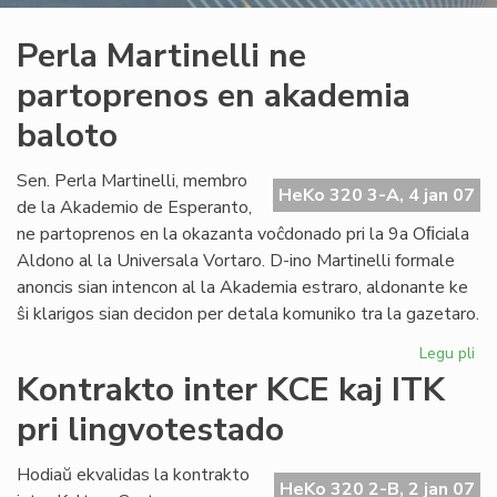
Perla Martinelli ne
partoprenos en akademia
baloto
Sen. Perla Martinelli, membro
HeKo 320 3-A, 4 jan 07
de la Akademio de Esperanto,
ne partoprenos en la okazanta voĉdonado pri la 9a Oﬁciala
Aldono al la Universala Vortaro. D-ino Martinelli formale
anoncis sian intencon al la Akademia estraro, aldonante ke
ŝi klarigos sian decidon per detala komuniko tra la gazetaro.
Legu pli
pri
Per
Kontrakto inter KCE kaj ITK
Mar
pri lingvotestado
ne
pa
en
Hodiaŭ ekvalidas la kontrakto
HeKo 320 2-B, 2 jan 07
ak