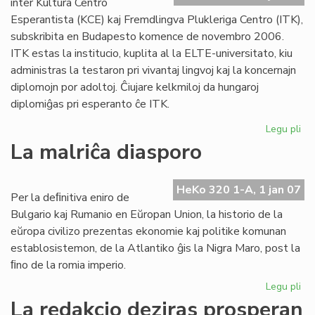
inter Kultura Centro
ba
Esperantista (KCE) kaj Fremdlingva Plukleriga Centro (ITK),
subskribita en Budapesto komence de novembro 2006.
ITK estas la institucio, kuplita al la ELTE-universitato, kiu
administras la testaron pri vivantaj lingvoj kaj la koncernajn
diplomojn por adoltoj. Ĉiujare kelkmiloj da hungaroj
diplomiĝas pri esperanto ĉe ITK.
Legu pli
pri
Ko
La malriĉa diasporo
int
KC
kaj
HeKo 320 1-A, 1 jan 07
Per la deﬁnitiva eniro de
IT
Bulgario kaj Rumanio en Eŭropan Union, la historio de la
pri
eŭropa civilizo prezentas ekonomie kaj politike komunan
li
establosistemon, de la Atlantiko ĝis la Nigra Maro, post la
ﬁno de la romia imperio.
Legu pli
pri
La
La redakcio deziras prosperan