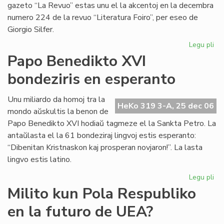
gazeto “La Revuo” estas unu el la akcentoj en la decembra
numero 224 de la revuo “Literatura Foiro”, per eseo de
Giorgio Silfer.
Legu pli
pri
Ko
Papo Benedikto XVI
la
bondeziris en esperanto
37
jar
de
Unu miliardo da homoj tra la
HeKo 319 3-A, 25 dec 06
"Li
mondo aŭskultis la benon de
Foi
Papo Benedikto XVI hodiaŭ tagmeze el la Sankta Petro. La
antaŭlasta el la 61 bondeziraj lingvoj estis esperanto:
“Dibenitan Kristnaskon kaj prosperan novjaron!”. La lasta
lingvo estis latino.
Legu pli
pri
Pa
Milito kun Pola Respubliko
Be
en la futuro de UEA?
XV
bon