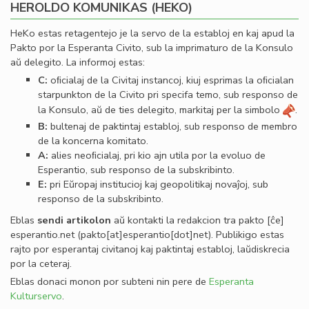
HEROLDO KOMUNIKAS (HEKO)
HeKo estas retagentejo je la servo de la establoj en kaj apud la
Pakto por la Esperanta Civito, sub la imprimaturo de la Konsulo
aŭ delegito. La informoj estas:
C:
oﬁcialaj de la Civitaj instancoj, kiuj esprimas la oﬁcialan
starpunkton de la Civito pri specifa temo, sub responso de
la Konsulo, aŭ de ties delegito, markitaj per la simbolo
.
B:
bultenaj de paktintaj establoj, sub responso de membro
de la koncerna komitato.
A:
alies neoﬁcialaj, pri kio ajn utila por la evoluo de
Esperantio, sub responso de la subskribinto.
E:
pri Eŭropaj institucioj kaj geopolitikaj novaĵoj, sub
responso de la subskribinto.
Eblas
sendi
artikolon
aŭ kontakti la redakcion tra
pakto
[ĉe]
esperantio
.
net
(pakto[at]esperantio[dot]net)
. Publikigo estas
rajto por esperantaj civitanoj kaj paktintaj establoj, laŭdiskrecia
por la ceteraj.
Eblas donaci monon por subteni nin pere de
Esperanta
Kulturservo
.