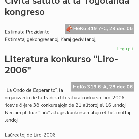
Civita saluto al la Togolanda
jub
kongreso
UK
20
ok
HeKo 319 7-C, 29 dec 06
en
Estimata Prezidanto,
Mo
Estimataj gekongresanoj, Karaj gecivitanoj,
Legu pli
pri
Civ
Literatura konkurso "Liro-
sal
2006"
al
la
To
HeKo 319 6-A, 28 dec 06
ko
“La Ondo de Esperanto”, la
organizanto de la tradicia literatura konkurso Liro-2006,
ricevis ĉi-jare 38 konkursaĵojn de 21 aŭtoroj el 16 landoj.
Neniam pli frue “Liro” allogis konkursemulojn el tiel multaj
landoj.
Laŭreatoj de Liro-2006