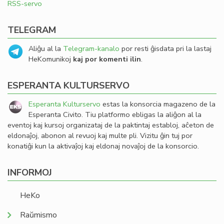
RSS-servo
TELEGRAM
Aliĝu al la
Telegram-kanalo
por resti ĝisdata pri la lastaj
HeKomunikoj
kaj por komenti ilin
.
ESPERANTA KULTURSERVO
Esperanta Kulturservo
estas la konsorcia magazeno de la
Esperanta Civito. Tiu platformo ebligas la aliĝon al la
eventoj kaj kursoj organizataj de la paktintaj establoj, aĉeton de
eldonaĵoj, abonon al revuoj kaj multe pli. Vizitu ĝin tuj por
konatiĝi kun la aktivaĵoj kaj eldonaj novaĵoj de la konsorcio.
INFORMOJ
HeKo
Raŭmismo