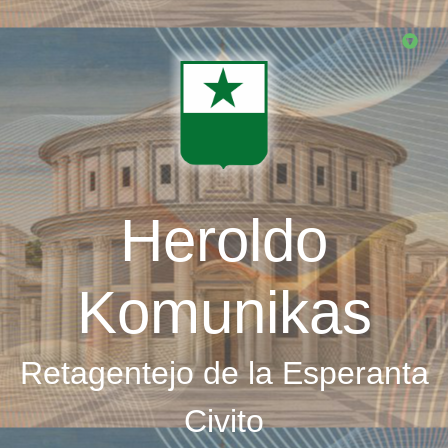
Skip
to
main
content
Heroldo
Komunikas
Retagentejo de la Esperanta
Civito