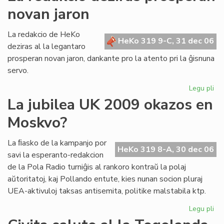
mal
novan jaron
di
La redakcio de HeKo
HeKo 319 9-C, 31 dec 06
deziras al la legantaro
prosperan novan jaron, dankante pro la atento pri la ĝisnuna
servo.
Legu pli
pri
La
La jubilea UK 2009 okazos en
re
Moskvo?
dez
pr
no
La ﬁasko de la kampanjo por
HeKo 319 8-A, 30 dec 06
jar
savi la esperanto-redakcion
de la Pola Radio turniĝis al rankoro kontraŭ la polaj
aŭtoritatoj, kaj Pollando entute, kies nunan socion pluraj
UEA-aktivuloj taksas antisemita, politike malstabila ktp.
Legu pli
pri
La