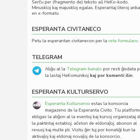
Serĉu per (fragmento de) teksto aŭ HeKo-kodo.
Minuskloj kaj majuskloj egalas. Esperantaj literoj ank
en x-formato.
ESPERANTA CIVITANECO
Petu la esperantan civitanecon per la
reta formularo
.
TELEGRAM
Aliĝu al la
Telegram-kanalo
por resti ĝisdata p
la lastaj HeKomunikoj
kaj por komenti ilin
.
ESPERANTA KULTURSERVO
Esperanta Kulturservo
estas la konsorcia
magazeno de la Esperanta Civito. Tiu platfor
ebligas la aliĝon al la eventoj kaj kursoj organizataj 
la paktintaj establoj, aĉeton de eldonaĵoj, abonon al
revuoj kaj multe pli. Vizitu ĝin tuj por konatiĝi kun la
aktivaĵoj kaj eldonaj novaĵoj de la konsorcio.