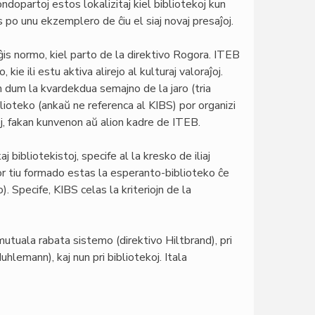
dopartoj estos lokalizitaj kiel bibliotekoj kun
s po unu ekzemplero de ĉiu el siaj novaj presaĵoj.
is normo, kiel parto de la direktivo Rogora. ITEB
 kie ili estu aktiva alirejo al kulturaj valoraĵoj.
 dum la kvardekdua semajno de la jaro (tria
lioteko (ankaŭ ne referenca al KIBS) por organizi
j, fakan kunvenon aŭ alion kadre de ITEB.
 bibliotekistoj, specife al la kresko de iliaj
por tiu formado estas la esperanto-biblioteko ĉe
 Specife, KIBS celas la kriteriojn de la
 mutuala rabata sistemo (direktivo Hiltbrand), pri
hlemann), kaj nun pri bibliotekoj. Itala