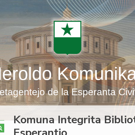
eroldo Komunik
etagentejo de la Esperanta Civi
Komuna Integrita Biblio
Esperantio