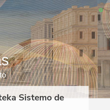
as
to
teka Sistemo de