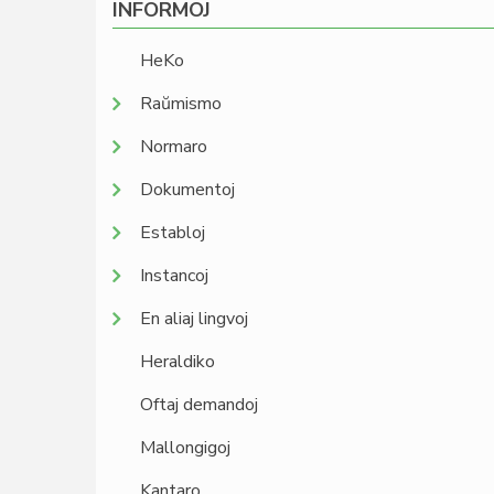
INFORMOJ
HeKo
Raŭmismo
Normaro
Dokumentoj
Establoj
Instancoj
En aliaj lingvoj
Heraldiko
Oftaj demandoj
Mallongigoj
Kantaro