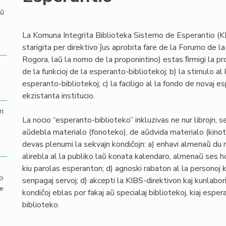
aŭ
La Komuna Integrita Biblioteka Sistemo de Esperantio (K
starigita per direktivo ĵus aprobita fare de la Forumo de l
Rogora, laŭ la nomo de la proponintino) estas ﬁrmigi la pr
de la funkcioj de la esperanto-bibliotekoj; b) la stimulo al
esperanto-bibliotekoj; c) la faciligo al la fondo de novaj e
ekzistanta institucio.
ri
La nocio “esperanto-biblioteko” inkluzivas ne nur librojn,
aŭdebla materialo (fonoteko), de aŭdvida materialo (kinot
devas plenumi la sekvajn kondiĉojn: a) enhavi almenaŭ du m
alirebla al la publiko laŭ konata kalendaro, almenaŭ ses 
kiu parolas esperanton; d) agnoski rabaton al la personoj 
mo
senpagaj servoj; d) akcepti la KIBS-direktivon kaj kunlabori 
de
kondiĉoj eblas por fakaj aŭ specialaj bibliotekoj, kiaj espe
biblioteko.