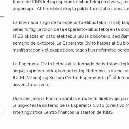
Kadre de KIBS kelkaj esperanto-bibliotekoj en diversaj mon
deponrajto. Al tiuj bibliotekoj la paktintaj establoj donaca
La Internacia Tago de la Esperanto-Biblioteko (ITEB) fariĝ
celas fortigi la rolon de la esperanto-bibliotekoj en la socio,
ITEB okazas en dato elektebla laŭ la biblioteko, sed ĉiam
semajno de oktobro). La Esperanta Civito helpas al ĉiu bib
manifestacion kiel ekspozicion, tagon kun nefermitaj pordo
La Esperanta Civito helpas al la formado de katalogistoj kaj
lingvaj kaj informadikaj kompetentoj. Referencaj kriterioj 
IULM (Milano) kaj Kultura Centro Esperantista (Ĉaŭdefono).
universitata nivelo.
Dum ses jaroj la Forumo aprobis entute tri direktivojn: pri
la lingvotesta sistemo de la Esperanta Civito (direktivo Mu
ext
Interlingvistika Centro ﬁnancos la starton de KIBS.
age