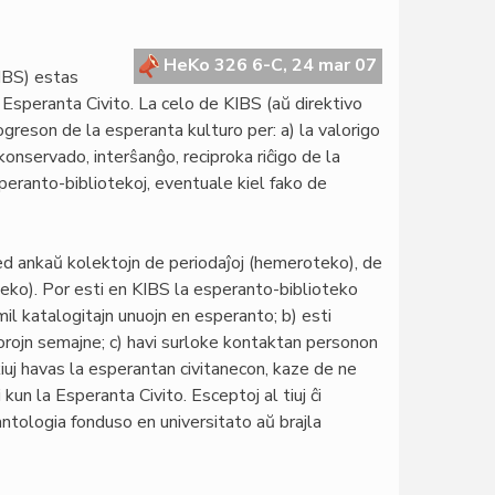
HeKo 326 6-C, 24 mar 07
IBS) estas
a Esperanta Civito. La celo de KIBS (aŭ direktivo
ogreson de la esperanta kulturo per: a) la valorigo
 konservado, interŝanĝo, reciproka riĉigo de la
speranto-bibliotekoj, eventuale kiel fako de
 sed ankaŭ kolektojn de periodaĵoj (hemeroteko), de
eko). Por esti en KIBS la esperanto-biblioteko
il katalogitajn unuojn en esperanto; b) esti
horojn semajne; c) havi surloke kontaktan personon
kiuj havas la esperantan civitanecon, kaze de ne
kun la Esperanta Civito. Esceptoj al tiuj ĉi
rantologia fonduso en universitato aŭ brajla