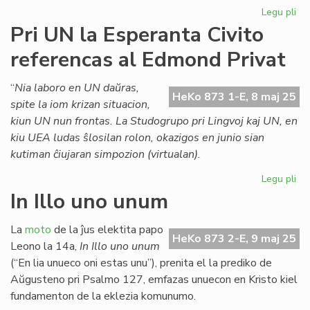
Legu pli
pri
La
Pri UN la Esperanta Civito
pli
referencas al Edmond Privat
en
Bri
ide
“
Nia laboro en UN daŭras,
HeKo 873 1-E, 8 maj 25
kie
spite la iom krizan situacion,
ne
kiun UN nun frontas. La Studogrupo pri Lingvoj kaj UN, en
kiu UEA ludas ŝlosilan rolon, okazigos en junio sian
kutiman ĉiujaran simpozion (virtualan).
Legu pli
pri
Pri
In Illo uno unum
UN
la
La
moto
de la ĵus elektita papo
Es
HeKo 873 2-E, 9 maj 25
Leono la 14a,
In Illo uno unum
Civ
(“En lia unueco oni estas unu”), prenita el la prediko de
re
Aŭgusteno pri Psalmo 127, emfazas unuecon en Kristo kiel
al
fundamenton de la eklezia komunumo.
Ed
Pri