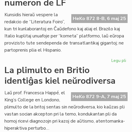
numeron de LF
ori
apr
de
Kunsidis hieraŭ vespere la
HeKo 872 8-B, 6 maj 25
la
redakcio de “Literatura Foiro”,
KC
kun tri kunlaborantoj en Ĉaŭdefono kaj aliaj el Brazilo kaj
As
Italio kuplitaj unuafoje per “kometa” platformo, laŭ eŭropa
provizisto tute sendependa de transatlantikaj gigantoj; ne
partoprenis plia el Hispanio.
Legu pli
pri
La
La plimulto en Britio
re
identiĝas kiel neŭrodiversa
liv
la
jun
Laŭ prof. Francesca Happé, el
HeKo 872 9-A, 7 maj 25
nu
King’s College en Londono,
de
plimulto de la britoj sentas sin neŭrodiversa, kio kaŭzas pli
LF
vastan socian akcepton pri la temo, kondukantan pli da
homoj ricevi diagnozojn pri kazoj de aŭtismo, atentomanka-
hiperaktiva perturbo…