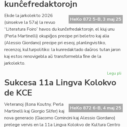
kunĉefredaktorojn
pro
de
no
Ekde la jarkolekto 2026
HeKo 872 5-B, 3 maj 25
ita
(sinsekve la 57a) la revuo
per
“Literatura Foiro” havos du kunĉefredaktorojn, el kiuj unu
(Perla Martinelli) okupiĝos precipe pri beletro kaj alia
(Alessio Giordano) precipe pri eseoj, planlingvistiko,
recenzoj, kulturpolitiko: la kunredaktado daŭros tutan jaron
kaj estos renovigebla aŭ transformebla ﬁne de la
jarkolekto.
Legu pli
pri
"Li
Sukcesa 11a Lingva Kolokvo
Foi
de KCE
ha
du
ku
Veteranoj (Ilona Koutny, Perla
HeKo 872 6-B, 4 maj 25
Martinelli kaj Giorgio Silfer) kaj
nova generacio (Giacomo Comincini kaj Alessio Giordano)
prelege vervis en la 11a Lingva Kolokvo de Kultura Centro