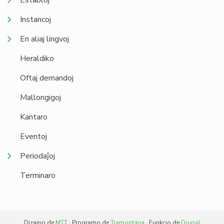
Establoj
Instancoj
En aliaj lingvoj
Heraldiko
Oftaj demandoj
Mallongigoj
Kantaro
Eventoj
Periodaĵoj
Terminaro
Dizajno de
MTT
· Programo de
Tramontána
· Funkcio de
Drupal