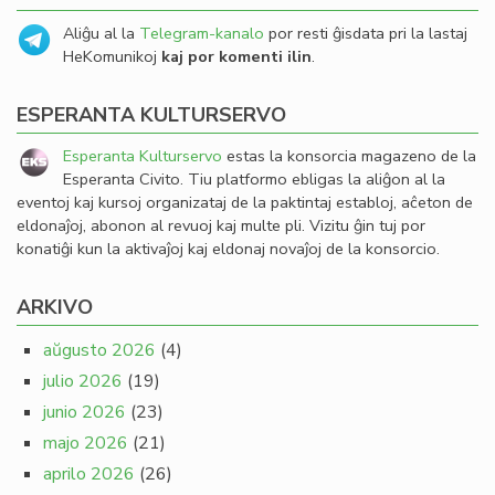
Aliĝu al la
Telegram-kanalo
por resti ĝisdata pri la lastaj
HeKomunikoj
kaj por komenti ilin
.
ESPERANTA KULTURSERVO
Esperanta Kulturservo
estas la konsorcia magazeno de la
Esperanta Civito. Tiu platformo ebligas la aliĝon al la
eventoj kaj kursoj organizataj de la paktintaj establoj, aĉeton de
eldonaĵoj, abonon al revuoj kaj multe pli. Vizitu ĝin tuj por
konatiĝi kun la aktivaĵoj kaj eldonaj novaĵoj de la konsorcio.
ARKIVO
aŭgusto 2026
(4)
julio 2026
(19)
junio 2026
(23)
majo 2026
(21)
aprilo 2026
(26)