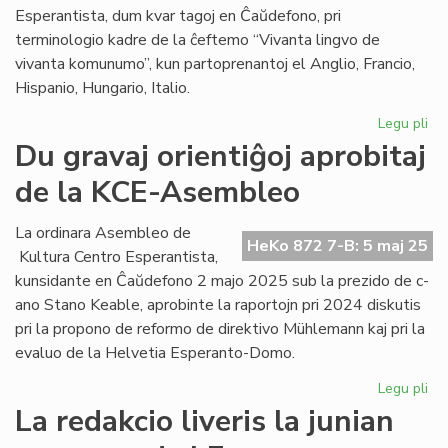
Esperantista, dum kvar tagoj en Ĉaŭdefono, pri
terminologio kadre de la ĉeftemo “Vivanta lingvo de
vivanta komunumo”, kun partoprenantoj el Anglio, Francio,
Hispanio, Hungario, Italio.
Legu pli
pri
Su
Du gravaj orientiĝoj aprobitaj
11
de la KCE-Asembleo
Li
Ko
de
La ordinara Asembleo de
HeKo 872 7-B: 5 maj 25
KC
Kultura Centro Esperantista,
kunsidante en Ĉaŭdefono 2 majo 2025 sub la prezido de c-
ano Stano Keable, aprobinte la raportojn pri 2024 diskutis
pri la propono de reformo de direktivo Mühlemann kaj pri la
evaluo de la Helvetia Esperanto-Domo.
Legu pli
pri
Du
La redakcio liveris la junian
gra