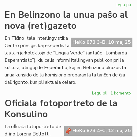
Legu pli
pri
In
En Belinzono la unua paŝo al
Illo
nova (ret)gazeto
un
un
En Tiĉino Itala Interlingvistika
HeKo 873 3-B, 10 maj 25
Centro presigis kaj ekspedis la
lastajn jarkolektojn de “Lingua Verde” (antaŭe “Lombarda
Esperantisto”), kiu celis informi itallingvan publikon pri la
kulturaj atingoj de Esperantio; kaj en Belinzono okazos la
unua kunsido de la komisiono preparanta la lanĉon de ĝia
daŭrigonto, kun pli aktuala celaro.
Legu pli
pri
1 komento
En
Oficiala fotoportreto de la
Belinzono
Konsulino
la
unua
paŝo
La oﬁciala fotoportreto de
HeKo 873 4-C, 12 maj 25
al
d-ino Lorena Bellotti,