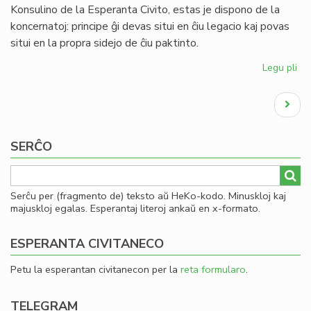
nova
Konsulino de la Esperanta Civito, estas je dispono de la
(ret)gazeto
koncernatoj: principe ĝi devas situi en ĉiu legacio kaj povas
situi en la propra sidejo de ĉiu paktinto.
Legu pli
pri
Ofi
Pagination
fot
Next
de
page
la
Ko
SERĈO
Serĉu per (fragmento de) teksto aŭ HeKo-kodo. Minuskloj kaj
majuskloj egalas. Esperantaj literoj ankaŭ en x-formato.
ESPERANTA CIVITANECO
Petu la esperantan civitanecon per la
reta formularo
.
TELEGRAM