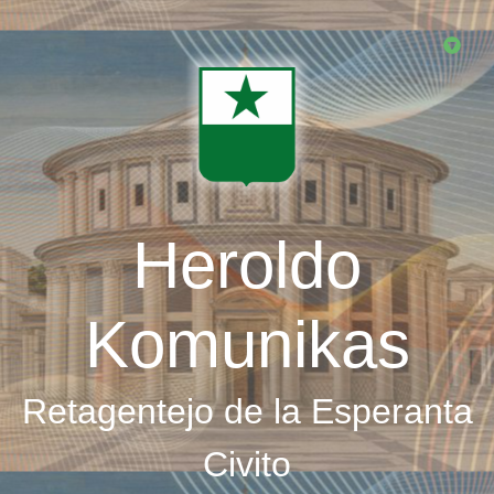
Skip
to
main
content
Heroldo
Komunikas
Retagentejo de la Esperanta
Civito