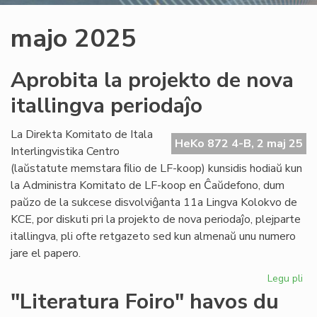
majo 2025
Aprobita la projekto de nova
itallingva periodaĵo
La Direkta Komitato de Itala
HeKo 872 4-B, 2 maj 25
Interlingvistika Centro
(laŭstatute memstara ﬁlio de LF-koop) kunsidis hodiaŭ kun
la Administra Komitato de LF-koop en Ĉaŭdefono, dum
paŭzo de la sukcese disvolviĝanta 11a Lingva Kolokvo de
KCE, por diskuti pri la projekto de nova periodaĵo, plejparte
itallingva, pli ofte retgazeto sed kun almenaŭ unu numero
jare el papero.
Legu pli
pri
Ap
"Literatura Foiro" havos du
la