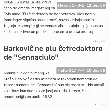
Po
MIGROS estas la plej grava
HeKo 317 8-B, 11 dec 06
Ra
ĉeno de grandaj magazenoj en
Svislando. Tiu ĉi federacio de kooperativoj, kies nomo
franclingve signifas “duongroce”, havas kelkajn apartajn
trajtojn: ekzemple ĝi ne vendas alkoholaĵojn kaj ĝi ﬁnancas
kulturan aktivecon per ﬁksa procento de siaj proﬁtoj.
Legu pli
pri
Be
Barkoviĉ ne plu ĉefredaktoro
re
de "Sennaciulo"
ati
ĉe
MI
HeKo 317 7-A, 10 dec 06
Mankis nur kvin numeroj, kaj
Kreŝo Barkoviĉ estus atinginta la rekordan nombron de
tricent numeroj de “Sennaciulo” sub sia redakto – kio ankaŭ
koincidus kun dudek kvin jaroj da redaktoreco, ĉar li
enposteniĝis en aprilo 1982.
Legu pli
pri
Bar