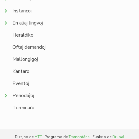
Instancoj
En aliaj lingvoj
Heraldiko
Oftaj demandoj
Mallongigoj
Kantaro
Eventoj
Periodaĵoj
Terminaro
Dizajno de
MTT
· Programo de
Tramontána
· Funkcio de
Drupal