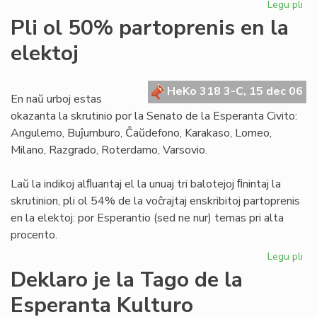
Legu pli
pri
Za
Pli ol 50% partoprenis en la
est
elektoj
ne
po
ne
HeKo 318 3-C, 15 dec 06
isr
En naŭ urboj estas
okazanta la skrutinio por la Senato de la Esperanta Civito:
Angulemo, Buĵumburo, Ĉaŭdefono, Karakaso, Lomeo,
Milano, Razgrado, Roterdamo, Varsovio.
Laŭ la indikoj alﬂuantaj el la unuaj tri balotejoj ﬁnintaj la
skrutinion, pli ol 54% de la voĉrajtaj enskribitoj partoprenis
en la elektoj: por Esperantio (sed ne nur) temas pri alta
procento.
Legu pli
pri
Pli
Deklaro je la Tago de la
ol
Esperanta Kulturo
50
par