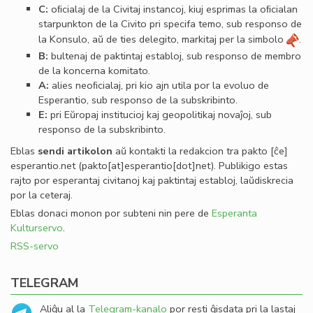
C:
oﬁcialaj de la Civitaj instancoj, kiuj esprimas la oﬁcialan
starpunkton de la Civito pri specifa temo, sub responso de
la Konsulo, aŭ de ties delegito, markitaj per la simbolo
.
B:
bultenaj de paktintaj establoj, sub responso de membro
de la koncerna komitato.
A:
alies neoﬁcialaj, pri kio ajn utila por la evoluo de
Esperantio, sub responso de la subskribinto.
E:
pri Eŭropaj institucioj kaj geopolitikaj novaĵoj, sub
responso de la subskribinto.
Eblas
sendi
artikolon
aŭ kontakti la redakcion tra
pakto
[ĉe]
esperantio
.
net
(pakto[at]esperantio[dot]net)
. Publikigo estas
rajto por esperantaj civitanoj kaj paktintaj establoj, laŭdiskrecia
por la ceteraj.
Eblas donaci monon por subteni nin pere de
Esperanta
Kulturservo
.
RSS-servo
TELEGRAM
Aliĝu al la
Telegram-kanalo
por resti ĝisdata pri la lastaj