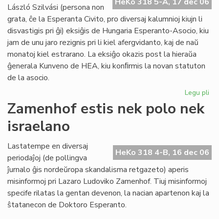
HeKo 318 5-A, 17 dec 06
László Szilvási (persona non
grata, ĉe la Esperanta Civito, pro diversaj kalumnioj kiujn li
disvastigis pri ĝi) eksiĝis de Hungaria Esperanto-Asocio, kiu
jam de unu jaro rezignis pri li kiel afergvidanto, kaj de naŭ
monatoj kiel estrarano. La eksiĝo okazis post la hieraŭa
ĝenerala Kunveno de HEA, kiu konﬁrmis la novan statuton
de la asocio.
Legu pli
pri
"P
Zamenhof estis nek polo nek
no
israelano
gra
ma
en
Lastatempe en diversaj
HeKo 318 4-B, 16 dec 06
Hu
periodaĵoj (de pollingva
ĵurnalo ĝis nordeŭropa skandalisma retgazeto) aperis
misinformoj pri Lazaro Ludoviko Zamenhof. Tiuj misinformoj
specife rilatas la gentan devenon, la nacian apartenon kaj la
ŝtatanecon de Doktoro Esperanto.