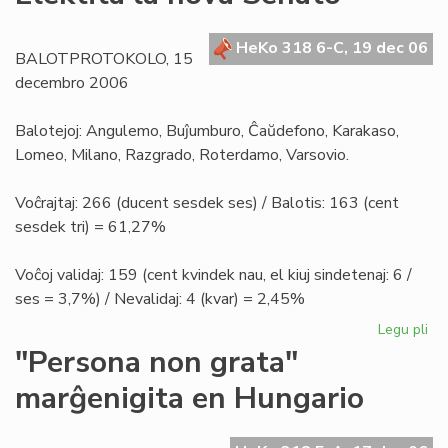
la
en
la
HeKo 318 6-C, 19 dec 06
BALOTPROTOKOLO, 15
nig
decembro 2006
Afr
Balotejoj: Angulemo, Buĵumburo, Ĉaŭdefono, Karakaso,
Lomeo, Milano, Razgrado, Roterdamo, Varsovio.
Voĉrajtaj: 266 (ducent sesdek ses) / Balotis: 163 (cent
sesdek tri) = 61,27%
Voĉoj validaj: 159 (cent kvindek nau, el kiuj sindetenaj: 6 /
ses = 3,7%) / Nevalidaj: 4 (kvar) = 2,45%
Legu pli
pri
Ele
"Persona non grata"
la
marĝenigita en Hungario
no
Se