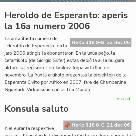
Heroldo de Esperanto: aperis
la 16a numero 2006
La antaŭlasta numero de
HeKo 318 9-B, 22 dec 06
“Heroldo de Esperanto” en la
jaro 2006 atingis la abonantaron. En la unua paĝo, la
ĉefartikolo (de Giorgio Silfer) estas dediĉita al la bulgara
aktoro kaj reĝisoro Teo Jurukov, forpasinta ﬁne de
novembro. La frunta artikolo prezentas la projektojn de la
Esperanta Civito por Afriko en 2007, fare de Chamberline
Nguefack, Vickonsulino pri la Tria Mondo.
Legu pli
pri
He
Konsula saluto
de
Es
ape
HeKo 318 8-C, 21 dec 06
Kiel eliranta respektive
la
eniranta Konsuloj de la Esperanta Civito, ni elkore dankas la