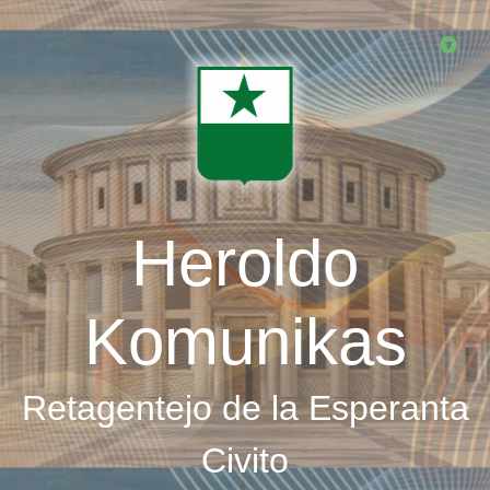
Skip
to
main
content
Heroldo
Komunikas
Retagentejo de la Esperanta
Civito