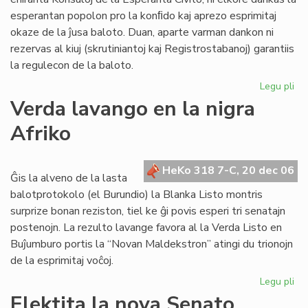
16
esperantan popolon pro la konﬁdo kaj aprezo esprimitaj
nu
okaze de la ĵusa baloto. Duan, aparte varman dankon ni
20
rezervas al kiuj (skrutiniantoj kaj Registrostabanoj) garantiis
la regulecon de la baloto.
Legu pli
pri
Ko
Verda lavango en la nigra
sal
Afriko
HeKo 318 7-C, 20 dec 06
Ĝis la alveno de la lasta
balotprotokolo (el Burundio) la Blanka Listo montris
surprize bonan reziston, tiel ke ĝi povis esperi tri senatajn
postenojn. La rezulto lavange favora al la Verda Listo en
Buĵumburo portis la “Novan Maldekstron” atingi du trionojn
de la esprimitaj voĉoj.
Legu pli
pri
Ve
Elektita la nova Senato