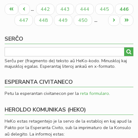
Pagination
ne
Unua
Antaŭa
Paĝo
Paĝo
Paĝo
Paĝo
Aktual
442
443
444
445
446
…
plu
paĝo
paĝo
paĝo
ĉe
Paĝo
Paĝo
Paĝo
Paĝo
Next
Last
447
448
449
450
…
de
page
page
"S
SERĈO
Serĉu per (fragmento de) teksto aŭ HeKo-kodo. Minuskloj kaj
majuskloj egalas. Esperantaj literoj ankaŭ en x-formato.
ESPERANTA CIVITANECO
Petu la esperantan civitanecon per la
reta formularo
.
HEROLDO KOMUNIKAS (HEKO)
HeKo estas retagentejo je la servo de la establoj en kaj apud la
Pakto por la Esperanta Civito, sub la imprimaturo de la Konsulo
aŭ delegito. La informoj estas: