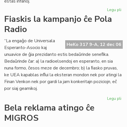
estas infanoj.
Legu pli
pri
Sa
Fiaskis la kampanjo ĉe Pola
de
Radio
pr
Og
al
“La engaĝo de Universala
HeKo 317 9-A, 12 dec 06
Niĝ
Esperanto-Asocio kaj
ko
unuavice de ĝia prezidanto estis bedaŭrinde seneﬁka.
Bedaŭrinde ĉar: a) la radioelsendoj en esperanto, en sia
nuna formo, ĉesos meze de decembro; b) la ﬁasko pruvas,
ke UEA kapablas inﬂui la eksteran mondon nek por atingi la
Finan Venkon nek por gardi la jam konkeritajn poziciojn, eĉ
por siaj geamikoj.
Legu pli
pri
Fia
Bela reklama atingo ĉe
la
MIGROS
ka
ĉe