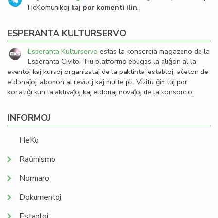
HeKomunikoj
kaj por komenti ilin
.
ESPERANTA KULTURSERVO
Esperanta Kulturservo
estas la konsorcia magazeno de la
Esperanta Civito. Tiu platformo ebligas la aliĝon al la
eventoj kaj kursoj organizataj de la paktintaj establoj, aĉeton de
eldonaĵoj, abonon al revuoj kaj multe pli. Vizitu ĝin tuj por
konatiĝi kun la aktivaĵoj kaj eldonaj novaĵoj de la konsorcio.
INFORMOJ
HeKo
Raŭmismo
Normaro
Dokumentoj
Establoj