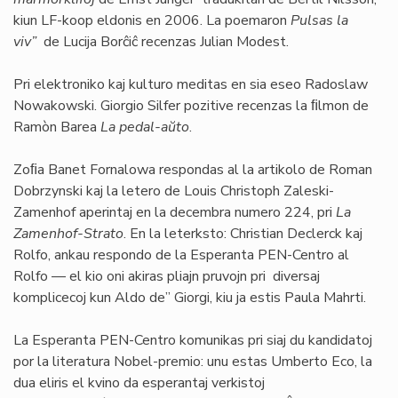
kiun LF-koop eldonis en 2006. La poemaron
Pulsas la
viv”
de Lucija Borĉiĉ recenzas Julian Modest.
Pri elektroniko kaj kulturo meditas en sia eseo Radoslaw
Nowakowski. Giorgio Silfer pozitive recenzas la ﬁlmon de
Ramòn Barea
La pedal-aŭto
.
Zoﬁa Banet Fornalowa respondas al la artikolo de Roman
Dobrzynski kaj la letero de Louis Christoph Zaleski-
Zamenhof aperintaj en la decembra numero 224, pri
La
Zamenhof-Strato
. En la leterksto: Christian Declerck kaj
Rolfo, ankau respondo de la Esperanta PEN-Centro al
Rolfo — el kio oni akiras pliajn pruvojn pri diversaj
komplicecoj kun Aldo de” Giorgi, kiu ja estis Paula Mahrti.
La Esperanta PEN-Centro komunikas pri siaj du kandidatoj
por la literatura Nobel-premio: unu estas Umberto Eco, la
dua eliris el kvino da esperantaj verkistoj