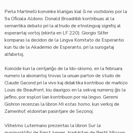
Perla Martinelli konvinke klarigas kial ŝi ne vochdonis por la
9a Oﬁciala Aldono. Donald Broadribb kontribuas al la
semantika debato pri la altrudo de etnolingvaj signifoj al
esperantaj vortoj (ekinta en LF 220). Giorgio Silfer
komparas la decidon de la Lingva Komitato de Esperantio
kun tiu de la Akademio de Esperanto, pri la surogataj
alfabetoj.
Koincide kun la centjariĝo de la Ido-skismo, en la februara
numero la abonantoj trovas la unuan parton de studo de
Claude Gacond pri la vivo kaj didaktika kontribuo de markizo
Louis de Beaufront, kiu daurigos en la sekvaj numeroj ĝis la
jarﬁno, por esplori lian kontribuon por nia lingvo. Geremi
Gishron recenzas la libron
Mi estas homo
, kun verkoj de
Zamenhof, eldonitan pasintjare de Sezonoj.
Vilhelmo Lutermano prezentas la libron
Sur la
marmorklifoj
de Ernst Junger tradukitan de Bertil Nilsson,