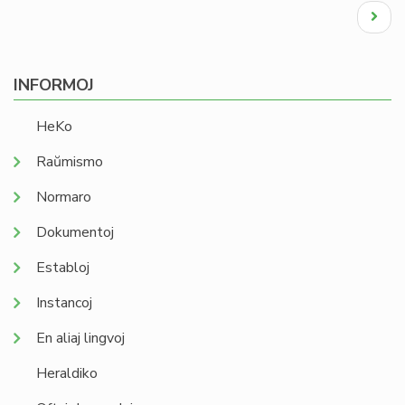
Pagination
Next
page
INFORMOJ
HeKo
Raŭmismo
Normaro
Dokumentoj
Establoj
Instancoj
En aliaj lingvoj
Heraldiko