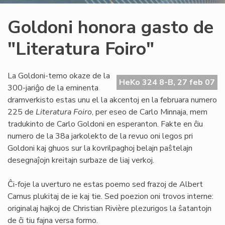
Goldoni honora gasto de
"Literatura Foiro"
La Goldoni-temo okaze de la
HeKo 324 8-B, 27 feb 07
300-jariĝo de la eminenta
dramverkisto estas unu el la akcentoj en la februara numero
225 de
Literatura Foiro
, per eseo de Carlo Minnaja, mem
tradukinto de Carlo Goldoni en esperanton. Fakte en ĉiu
numero de la 38a jarkolekto de la revuo oni legos pri
Goldoni kaj ghuos sur la kovrilpaghoj belajn paŝtelajn
desegnaĵojn kreitajn surbaze de liaj verkoj.
Ĉi-foje la uverturo ne estas poemo sed frazoj de Albert
Camus plukitaj de ie kaj tie. Sed poezion oni trovos interne:
originalaj hajkoj de Christian Rivière plezurigos la ŝatantojn
de ĉi tiu fajna versa formo.