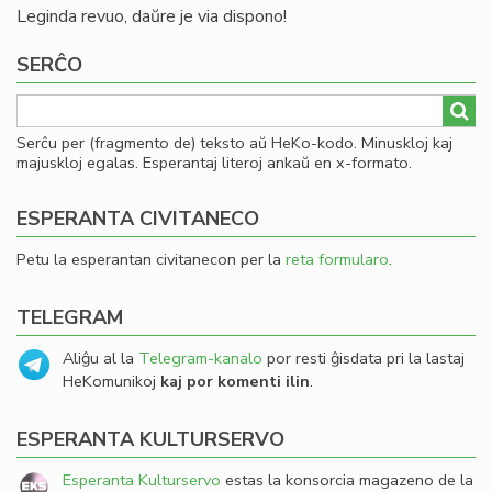
Leginda revuo, daŭre je via dispono!
SERĈO
Serĉu per (fragmento de) teksto aŭ HeKo-kodo. Minuskloj kaj
majuskloj egalas. Esperantaj literoj ankaŭ en x-formato.
ESPERANTA CIVITANECO
Petu la esperantan civitanecon per la
reta formularo
.
TELEGRAM
Aliĝu al la
Telegram-kanalo
por resti ĝisdata pri la lastaj
HeKomunikoj
kaj por komenti ilin
.
ESPERANTA KULTURSERVO
Esperanta Kulturservo
estas la konsorcia magazeno de la