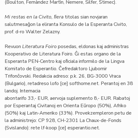
(Boulton, Fernàndez Martìn, Nemere, Silfer, Ŝtimec).
Mi restas en la Civito, ﬁera
titolas sian novjaran
salutmesaĝon la eliranta Konsulo de la Esperanta Civito,
prof. d-ro Walter Zelazny.
Revuon
Literatura Foiro
posedas, eldonas kaj administras
Kooperativo de Literatura Foiro. Ĝi estas organo de la
Esperanta PEN-Centro kaj oﬁciala informilo de la Lingva
Komitato de Esperantio. Ĉefredaktoro Ljubomir
Trifonĉovski. Redakcia adreso: p.k. 26, BG-3000 Vraca
(Bulgario), retadreso lofo [ce] softhome.net. Perantoj en 38
landoj. Internacia
abontarifo 33,- EUR, aervoja suplemento 8,- EUR. Rabatoj
por Esperantaj Civitanoj en Orienta Eŭropo (50%), Afriko
(50%) kaj Latin-Ameriko (33%). Provekzempleron petu de
la administrejo: CP 928, CH-2301 La Chaux-de-Fonds
(Svislando): rete lf-koop [ce] esperantio.net.