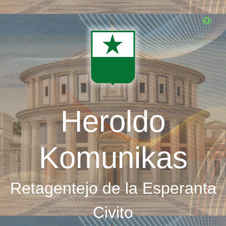
Skip
to
main
content
Heroldo
Komunikas
Retagentejo de la Esperanta
Civito