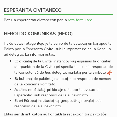
ESPERANTA CIVITANECO
Petu la esperantan civitanecon per la
reta formularo
.
HEROLDO KOMUNIKAS (HEKO)
HeKo estas retagentejo je la servo de la establoj en kaj apud la
Pakto por la Esperanta Civito, sub la imprimaturo de la Konsulo
aŭ delegito. La informoj estas:
C:
oﬁcialaj de la Civitaj instancoj, kiuj esprimas la oﬁcialan
starpunkton de la Civito pri specifa temo, sub responso de
la Konsulo, aŭ de ties delegito, markitaj per la simbolo
.
B:
bultenaj de paktintaj establoj, sub responso de membro
de la koncerna komitato.
A:
alies neoﬁcialaj, pri kio ajn utila por la evoluo de
Esperantio, sub responso de la subskribinto.
E:
pri Eŭropaj institucioj kaj geopolitikaj novaĵoj, sub
responso de la subskribinto.
Eblas
sendi
artikolon
aŭ kontakti la redakcion tra
pakto
[ĉe]