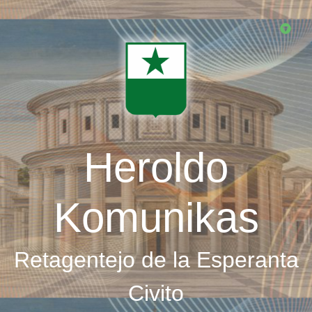
Skip
to
main
content
Heroldo
Komunikas
Retagentejo de la Esperanta
Civito