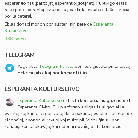
esperantio
.
net
(pakto[at]esperantio[dot]net)
. Publikigo estas
rajto por esperantaj civitanoj kaj paktintaj establoj, laŭdiskrecia
por la ceteraj.
Eblas donaci monon por subteni nin pere de
Esperanta
Kulturservo
.
RSS-servo
TELEGRAM
Aliĝu al la
Telegram-kanalo
por resti ĝisdata pri la lastaj
HeKomunikoj
kaj por komenti ilin
.
ESPERANTA KULTURSERVO
Esperanta Kulturservo
estas la konsorcia magazeno de la
Esperanta Civito. Tiu platformo ebligas la aliĝon al la
eventoj kaj kursoj organizataj de la paktintaj establoj, aĉeton de
eldonaĵoj, abonon al revuoj kaj multe pli. Vizitu ĝin tuj por
konatiĝi kun la aktivaĵoj kaj eldonaj novaĵoj de la konsorcio.