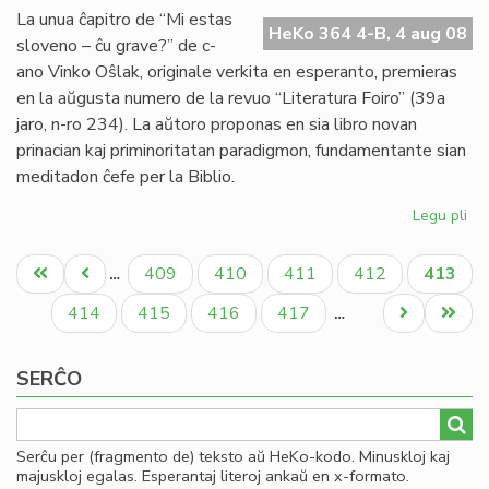
ple
La unua ĉapitro de “Mi estas
fa
HeKo 364 4-B, 4 aug 08
sloveno – ĉu grave?” de c-
dis
ano Vinko Oŝlak, originale verkita en esperanto, premieras
en la aŭgusta numero de la revuo “Literatura Foiro” (39a
jaro, n-ro 234). La aŭtoro proponas en sia libro novan
prinacian kaj priminoritatan paradigmon, fundamentante sian
meditadon ĉefe per la Biblio.
Legu pli
pri
No
Pagination
lib
Unua
Antaŭa
Paĝo
Paĝo
Paĝo
Paĝo
Aktual
409
410
411
412
413
…
de
paĝo
paĝo
paĝo
Vi
Paĝo
Paĝo
Paĝo
Paĝo
Next
Last
414
415
416
417
…
Oŝ
page
page
SERĈO
Serĉu per (fragmento de) teksto aŭ HeKo-kodo. Minuskloj kaj
majuskloj egalas. Esperantaj literoj ankaŭ en x-formato.