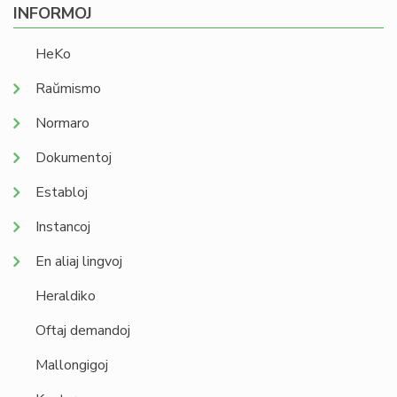
INFORMOJ
HeKo
Raŭmismo
Normaro
Dokumentoj
Establoj
Instancoj
En aliaj lingvoj
Heraldiko
Oftaj demandoj
Mallongigoj