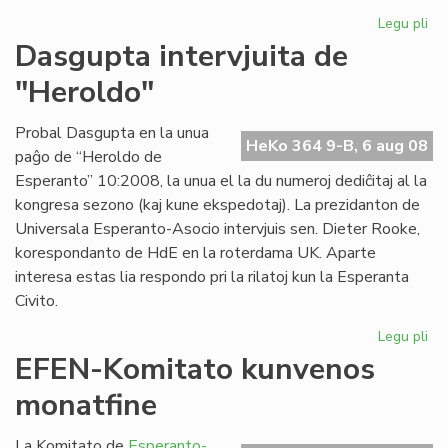
Legu pli
pri
Pri
Dasgupta intervjuita de
la
"Heroldo"
ce
en
Es
Probal Dasgupta en la unua
HeKo 364 9-B, 6 aug 08
paĝo de “Heroldo de
Esperanto” 10:2008, la unua el la du numeroj dediĉitaj al la
kongresa sezono (kaj kune ekspedotaj). La prezidanton de
Universala Esperanto-Asocio intervjuis sen. Dieter Rooke,
korespondanto de HdE en la roterdama UK. Aparte
interesa estas lia respondo pri la rilatoj kun la Esperanta
Civito.
Legu pli
pri
Da
EFEN-Komitato kunvenos
int
monatfine
de
"H
La Komitato de
Esperanto-