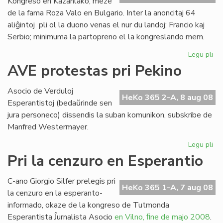
Kongreso en Kazanlako, meze
de la fama Roza Valo en Bulgario. Inter la anoncitaj 64
aliĝintoj pli ol la duono venas el nur du landoj: Francio kaj
Serbio; minimuma la partopreno el la kongreslando mem.
Legu pli
pri
Ek
AVE protestas pri Pekino
la
SA
Asocio de Verduloj
Ko
HeKo 365 2-A, 8 aug 08
Esperantistoj (bedaŭrinde sen
en
jura personeco) dissendis la suban komunikon, subskribe de
Bul
Manfred Westermayer.
Legu pli
pri
AV
Pri la cenzuro en Esperantio
pr
pri
C-ano Giorgio Silfer prelegis pri
Pe
HeKo 365 1-A, 7 aug 08
la cenzuro en la esperanto-
informado, okaze de la kongreso de Tutmonda
Esperantista Ĵurnalista Asocio
en Vilno, ﬁne de majo 2008
.