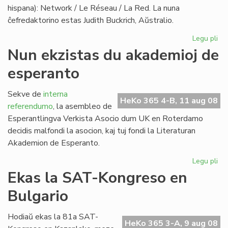
hispana): Network / Le Réseau / La Red. La nuna
ĉefredaktorino estas Judith Buckrich, Aŭstralio.
Legu pli
pri
"L
Nun ekzistas du akademioj de
Ret
esperanto
ver
PE
bu
Sekve de
interna
HeKo 365 4-B, 11 aug 08
referendumo
, la asembleo de
Esperantlingva Verkista Asocio dum UK en Roterdamo
decidis malfondi la asocion, kaj tuj fondi la Literaturan
Akademion de Esperanto.
Legu pli
pri
Nu
Ekas la SAT-Kongreso en
ekz
Bulgario
du
ak
de
Hodiaŭ ekas la 81a SAT-
HeKo 365 3-A, 9 aug 08
es