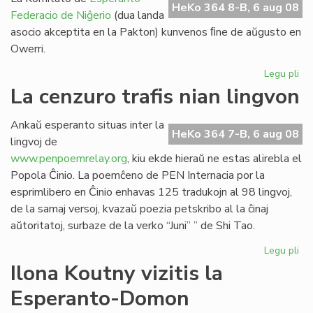
HeKo 364 8-B, 6 aug 08
Federacio de Niĝerio
(dua landa
asocio akceptita en la Pakton) kunvenos ﬁne de aŭgusto en
Owerri.
Legu pli
pri
EF
La cenzuro trafis nian lingvon
Ko
ku
Ankaŭ esperanto situas inter la
mo
HeKo 364 7-B, 6 aug 08
lingvoj de
www.penpoemrelay.org
, kiu ekde hieraŭ ne estas alirebla el
Popola Ĉinio. La poemĉeno de PEN Internacia por la
esprimlibero en Ĉinio enhavas 125 tradukojn al 98 lingvoj,
de la samaj versoj, kvazaŭ poezia petskribo al la ĉinaj
aŭtoritatoj, surbaze de la verko “Juni” ” de Shi Tao.
Legu pli
pri
La
Ilona Koutny vizitis la
ce
Esperanto-Domon
tra
ni