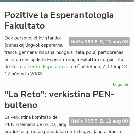
Pozitive la Esperantologia
Fakultato
Dek personoj el kvin landoj
HeKo 365 6-B, 13 aug 08
(denaskaj lingvoj: esperanta,
franca, germana, hispana, hungara, itala, pola) partoprenas
en la du sesioj de la Esperantologia Fakultato, organizita
de
Kultura Centro Esperantista
en Ĉaŭdefono, 7-11 kaj 13-
17 aŭgusto 2008.
Legu pli
pri
Poz
"La Reto": verkistina PEN-
la
bulteno
Es
Fak
La verkistina komitato de
HeKo 365 5-B, 12 aug 08
PEN Internacia de multaj jaroj
produktas propran periodaĵon en tri lingvoj (angla, franca,