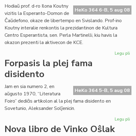
lin
Hodiaŭ prof. d-ro Ilona Koutny
HeKo 364 6-B, 5 aug 08
vizitis la Esperanto-Domon de
Ĉaŭdefono, okaze de libertempo en Svislando. Prof-ino
Koutny interalie renkontis la prezidantinon de Kultura
Centro Esperantista, sen. Perla Martinelli, kiu havis la
okazon prezenti la aktivecon de KCE.
Legu pli
pri
Ilo
Forpasis la plej fama
Ko
disidento
vizi
la
Es
Jam en sia numero 2, en
HeKo 364 5-B, 5 aug 08
Do
aŭgusto 1970, “Literatura
Foiro” dediĉis artikolon al la plej fama disidento en
Sovetunio, Aleksander Solĵenicin.
Legu pli
pri
For
Nova libro de Vinko Oŝlak
la