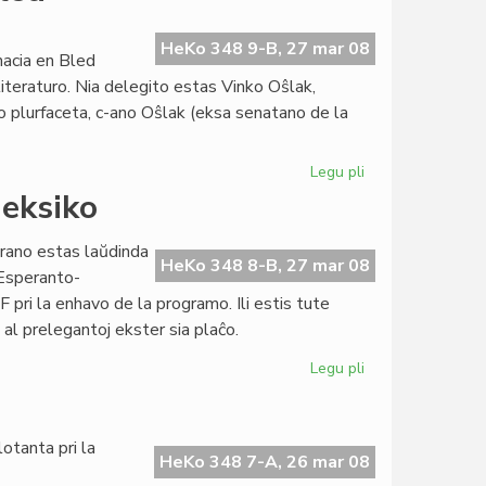
Esperanto-
Instituto
oficiale
HeKo 348 9-B, 27 mar 08
nacia en Bled
agnoskita
literaturo. Nia delegito estas Vinko Oŝlak,
o plurfaceta, c-ano Oŝlak (eksa senatano de la
Legu pli
pri
Esperanto
eksiko
reprezentata
en
arano estas laŭdinda
Bled
HeKo 348 8-B, 27 mar 08
 Esperanto-
 pri la enhavo de la programo. Ili estis tute
 al prelegantoj ekster sia plaĉo.
Legu pli
pri
Kongreso
malagnoskita
en
otanta pri la
Meksiko
HeKo 348 7-A, 26 mar 08