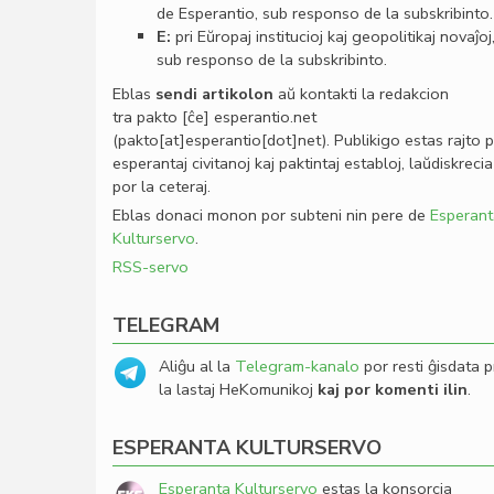
de Esperantio, sub responso de la subskribinto.
E:
pri Eŭropaj institucioj kaj geopolitikaj novaĵoj
sub responso de la subskribinto.
Eblas
sendi
artikolon
aŭ kontakti la redakcion
tra
pakto
[ĉe]
esperantio
.
net
(pakto[at]esperantio[dot]net)
. Publikigo estas rajto 
esperantaj civitanoj kaj paktintaj establoj, laŭdiskrecia
por la ceteraj.
Eblas donaci monon por subteni nin pere de
Esperant
Kulturservo
.
RSS-servo
TELEGRAM
Aliĝu al la
Telegram-kanalo
por resti ĝisdata p
la lastaj HeKomunikoj
kaj por komenti ilin
.
ESPERANTA KULTURSERVO
Esperanta Kulturservo
estas la konsorcia