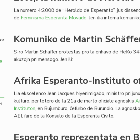
La numero 4:2008 de “Heroldo de Esperanto”, ĵus dissendi
,
de
Feminisma Esperanta Movado
. Jen ilia interna komuni
Komuniko de Martin Schäffe
por
S-ro Martin Schäffer protestas pro la enhavo de HeKo 34
akuzojn pri mensogo. Jen ili:
a
Afrika Esperanto-Instituto of
Lia ekscelenco Jean Jacques Nyenimigabo, ministro pri junu
kulturo, per letero de la 21a de marto oﬁciale agnoskis
Af
ri
Instituton
, en Buĵumburo, ĉefurbo de Burundio. La agnosk
AEI, fare de la Konsulo de la Esperanta Civito.
Esperanto reprezentata en B