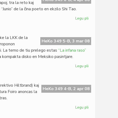
poj, tra la reto kaj
 “Junio” de la ĉina poeto en ekzilo Shi Tao.
Legu pli
pri
PEN
pri
esprimlibero
 ke la LKK de la
en
HeKo 349 5-B, 3 mar 08
 proponon
Ĉinio
li. La temo de tiu prelego estas
“La infana raso”
a kompakta disko en Meksiko pasintjare.
Legu pli
pri
Oficiala
komuniko
de
ektivo Hiltbrand) kaj
MEF
HeKo 349 4-B, 2 apr 08
tura Foiro anoncas la
tras.
Legu pli
pri
Nova