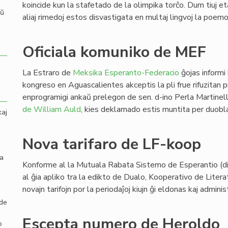
koincide kun la stafetado de la olimpika torĉo. Dum tiuj eta
aŭ
aliaj rimedoj estos disvastigata en multaj lingvoj la poemo
Oficiala komuniko de MEF
La Estraro de
Meksika Esperanto-Federacio
ĝojas informi
kongreso en Aguascalientes akceptis la pli frue rifuzitan
enprogramigi ankaŭ prelegon de sen. d-ino Perla Martinel
de William Auld
, kies deklamado estis muntita per duobl
kaj
Nova tarifaro de LF-koop
la
Konforme al la Mutuala Rabata Sistemo de Esperantio (dir
al ĝia apliko tra la edikto de Dualo, Kooperativo de Litera
novajn tarifojn por la periodaĵoj kiujn ĝi eldonas kaj adminis
 de
Escepta numero de Heroldo
o