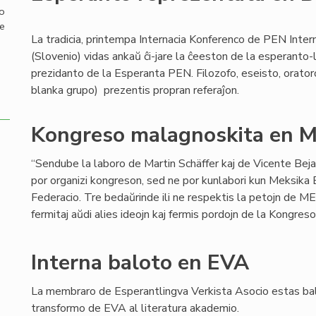
mo
de
La tradicia, printempa Internacia Konferenco de PEN Inter
(Slovenio) vidas ankaŭ ĉi-jare la ĉeeston de la esperanto-
prezidanto de la Esperanta PEN. Filozofo, eseisto, orator
blanka grupo) prezentis propran referaĵon.
Kongreso malagnoskita en M
“Sendube la laboro de Martin Schäffer kaj de Vicente Bej
por organizi kongreson, sed ne por kunlabori kun Meksika
Federacio. Tre bedaŭrinde ili ne respektis la petojn de MEF
fermitaj aŭdi alies ideojn kaj fermis pordojn de la Kongreso
Interna baloto en EVA
La membraro de Esperantlingva Verkista Asocio estas bal
transformo de EVA al literatura akademio.