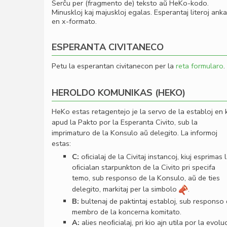
Serĉu per (fragmento de) teksto aŭ HeKo-kodo.
Minuskloj kaj majuskloj egalas. Esperantaj literoj ank
en x-formato.
ESPERANTA CIVITANECO
Petu la esperantan civitanecon per la
reta formularo
.
HEROLDO KOMUNIKAS (HEKO)
HeKo estas retagentejo je la servo de la establoj en 
apud la Pakto por la Esperanta Civito, sub la
imprimaturo de la Konsulo aŭ delegito. La informoj
estas:
C:
oﬁcialaj de la Civitaj instancoj, kiuj esprimas 
oﬁcialan starpunkton de la Civito pri specifa
temo, sub responso de la Konsulo, aŭ de ties
delegito, markitaj per la simbolo
.
B:
bultenaj de paktintaj establoj, sub responso
membro de la koncerna komitato.
A:
alies neoﬁcialaj, pri kio ajn utila por la evolu