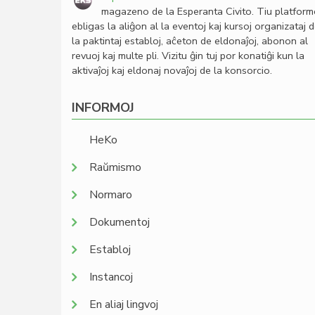
magazeno de la Esperanta Civito. Tiu platfor
ebligas la aliĝon al la eventoj kaj kursoj organizataj 
la paktintaj establoj, aĉeton de eldonaĵoj, abonon al
revuoj kaj multe pli. Vizitu ĝin tuj por konatiĝi kun la
aktivaĵoj kaj eldonaj novaĵoj de la konsorcio.
INFORMOJ
HeKo
Raŭmismo
Normaro
Dokumentoj
Establoj
Instancoj
En aliaj lingvoj