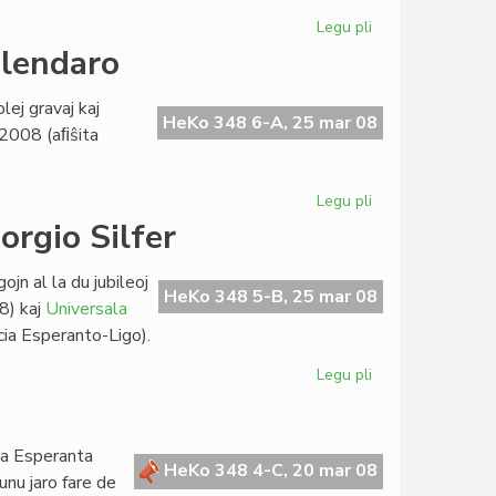
Legu pli
pri
Interna
alendaro
baloto
en
lej gravaj kaj
EVA
HeKo 348 6-A, 25 mar 08
n 2008 (aﬁŝita
Legu pli
pri
Kvin
orgio Silfer
eventoj
en
jn al la du jubileoj
la
HeKo 348 5-B, 25 mar 08
8) kaj
Universala
bulgara
ia Esperanto-Ligo).
kalendaro
Legu pli
pri
Historiografiaj
prelegoj
de
a Esperanta
Giorgio
HeKo 348 4-C, 20 mar 08
unu jaro fare de
Silfer