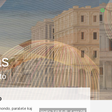
as
to
o
mondo, paralele kaj
HeKo 349 6-B, 4 apr 08