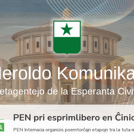
eroldo Komunik
etagentejo de la Esperanta Civi
PEN pri esprimlibero en Ĉini
PEN Internacia organizis poemtorĉajn etapojn tra la tuta 