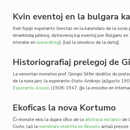
Kvin eventoj en la bulgara k
Kvin fojojn esperanto ĉeestas en la kalendaro de la socie p
rimarkindaj jubileoj, datrevenoj kaj eventoj por Bulgario e
interalie en
www.dir.bg
): [laŭ la sinsekvo de la datoj]
Historiografiaj prelegoj de Gi
La venontan monaton prof. Giorgio Silfer dediĉos du prelego
de la nuna jaro: la esperanto-ŝtato Amikejo (aŭgusto 190
Esperanto-Asocio
(1908-1947, ĝis la ensorbo en Internac
Ekoficas la nova Kortumo
Ĉi-monate ekis la dujara oﬁco de la
arbitracia instanco
de l
Civito, laŭ la
membraro elektita en Bruselo
antaŭ precize 