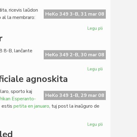
tarifaro
de
ta, ricevis laŭdon
LF-
HeKo 349 3-B, 31 mar 08
ko al la membraro:
koop
Legu pli
pri
Escepta
r
numero
de
8 8-B, lanĉante
Heroldo
HeKo 349 2-B, 30 mar 08
Legu pli
pri
Komuniko
iciale agnoskita
de
Martin
laro, sporto kaj
Schäffer
HeKo 349 1-B, 29 mar 08
rikan Esperanto-
o estis
petita en januaro
, tuj post la inaŭguro de
Legu pli
pri
Afrika
led