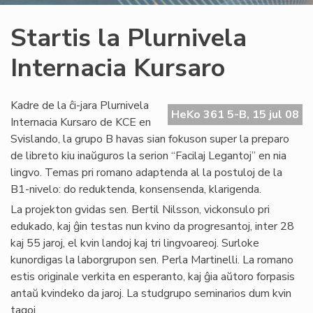
Startis la Plurnivela
Internacia Kursaro
Kadre de la ĉi-jara Plurnivela
HeKo 361 5-B, 15 jul 08
Internacia Kursaro de KCE en
Svislando, la grupo B havas sian fokuson super la preparo
de libreto kiu inaŭguros la serion “Facilaj Legantoj” en nia
lingvo. Temas pri romano adaptenda al la postuloj de la
B1-nivelo: do reduktenda, konsensenda, klarigenda.
La projekton gvidas sen. Bertil Nilsson, vickonsulo pri
edukado, kaj ĝin testas nun kvino da progresantoj, inter 28
kaj 55 jaroj, el kvin landoj kaj tri lingvoareoj. Surloke
kunordigas la laborgrupon sen. Perla Martinelli. La romano
estis originale verkita en esperanto, kaj ĝia aŭtoro forpasis
antaŭ kvindeko da jaroj. La studgrupo seminarios dum kvin
tagoj.