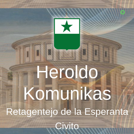
Skip
to
main
content
Heroldo
Komunikas
Retagentejo de la Esperanta
Civito