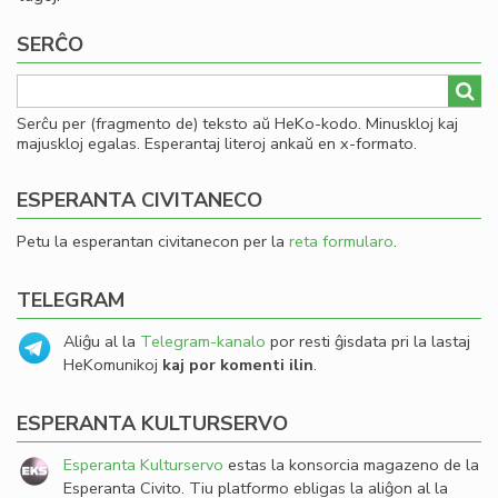
SERĈO
Serĉu per (fragmento de) teksto aŭ HeKo-kodo. Minuskloj kaj
majuskloj egalas. Esperantaj literoj ankaŭ en x-formato.
ESPERANTA CIVITANECO
Petu la esperantan civitanecon per la
reta formularo
.
TELEGRAM
Aliĝu al la
Telegram-kanalo
por resti ĝisdata pri la lastaj
HeKomunikoj
kaj por komenti ilin
.
ESPERANTA KULTURSERVO
Esperanta Kulturservo
estas la konsorcia magazeno de la
Esperanta Civito. Tiu platformo ebligas la aliĝon al la