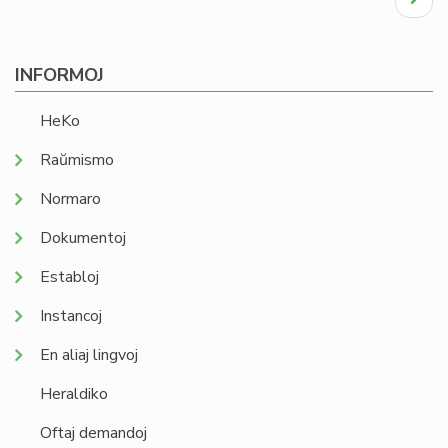
page
INFORMOJ
HeKo
Raŭmismo
Normaro
Dokumentoj
Establoj
Instancoj
En aliaj lingvoj
Heraldiko
Oftaj demandoj