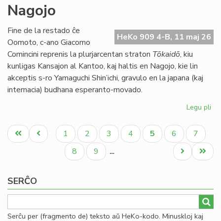
Nagojo
ne
ap
la
Fine de la restado ĉe
HeKo 909 4-B, 11 maj 26
bu
Oomoto, c-ano Giacomo
de
Comincini reprenis la plurjarcentan straton
Tōkaidō
, kiu
TE
kunligas Kansajon al Kantoo, kaj haltis en Nagojo, kie lin
akceptis s-ro Yamaguchi Shin’ichi, gravulo en la japana (kaj
internacia) budhana esperanto-movado.
Legu pli
pri
Bu
Pagination
kaj
Unua
Antaŭa
Paĝo
Paĝo
Paĝo
Paĝo
Aktuala
Paĝo
Paĝo
1
2
3
4
5
6
7
ra
paĝo
paĝo
paĝo
en
Paĝo
Paĝo
Next
Last
8
9
…
Na
page
page
SERĈO
Serĉu per (fragmento de) teksto aŭ HeKo-kodo. Minuskloj kaj