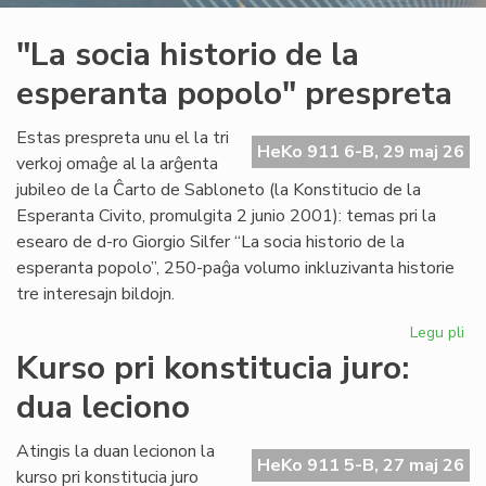
"La socia historio de la
esperanta popolo" prespreta
Estas prespreta unu el la tri
HeKo 911 6-B, 29 maj 26
verkoj omaĝe al la arĝenta
jubileo de la Ĉarto de Sabloneto (la Konstitucio de la
Esperanta Civito, promulgita 2 junio 2001): temas pri la
esearo de d-ro Giorgio Silfer “La socia historio de la
esperanta popolo”, 250-paĝa volumo inkluzivanta historie
tre interesajn bildojn.
Legu pli
pri
"L
Kurso pri konstitucia juro:
soc
dua leciono
his
de
la
Atingis la duan lecionon la
HeKo 911 5-B, 27 maj 26
es
kurso pri konstitucia juro