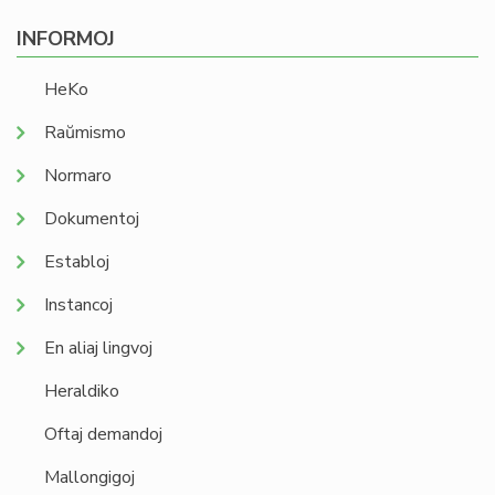
INFORMOJ
HeKo
Raŭmismo
Normaro
Dokumentoj
Establoj
Instancoj
En aliaj lingvoj
Heraldiko
Oftaj demandoj
Mallongigoj