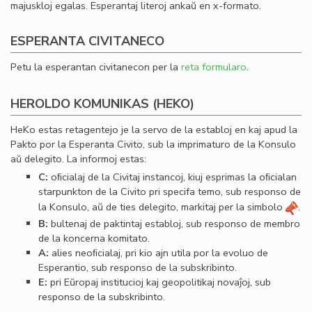
majuskloj egalas. Esperantaj literoj ankaŭ en x-formato.
ESPERANTA CIVITANECO
Petu la esperantan civitanecon per la
reta formularo
.
HEROLDO KOMUNIKAS (HEKO)
HeKo estas retagentejo je la servo de la establoj en kaj apud la
Pakto por la Esperanta Civito, sub la imprimaturo de la Konsulo
aŭ delegito. La informoj estas:
C:
oﬁcialaj de la Civitaj instancoj, kiuj esprimas la oﬁcialan
starpunkton de la Civito pri specifa temo, sub responso de
la Konsulo, aŭ de ties delegito, markitaj per la simbolo
.
B:
bultenaj de paktintaj establoj, sub responso de membro
de la koncerna komitato.
A:
alies neoﬁcialaj, pri kio ajn utila por la evoluo de
Esperantio, sub responso de la subskribinto.
E:
pri Eŭropaj institucioj kaj geopolitikaj novaĵoj, sub
responso de la subskribinto.