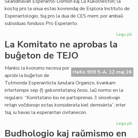
Skandinavan Esperanto-Domon kaj La Kukolneston; la
kostoj pro la unua estas kovrendaj de Esplora Instituto de
Esperantologio, tiuj pro la dua de CES mem; por ambaŭ
subsiduas fonduso Pro Esperanto.
Legu pli
pri
La
La Komitato ne aprobas la
eks
buĝeton de TEJO
kos
de
Civ
Mankis la kvorumo necesa por
HeKo 909 5-A, 12 maj 26
Es
aprobi la buĝeton de
Se
Tutmonda Esperantista Junulara Organizo, kvankam
intertempe sep (!) gekomitatanoj ĉesis, laŭ normo en la
regularo: “Komitatano kiu ne partoprenas 3 sinsekvajn
retajn voĉdonojn estas konsiderata kiel demisiinta”; inter
tiuj, iu havas la esperantan civitanecon.
Legu pli
pri
La
Budhologio kaj raŭmismo en
Ko