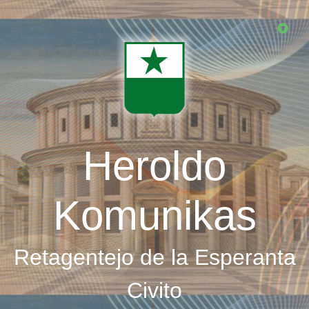
Skip
to
main
content
Heroldo
Komunikas
Retagentejo de la Esperanta
Civito