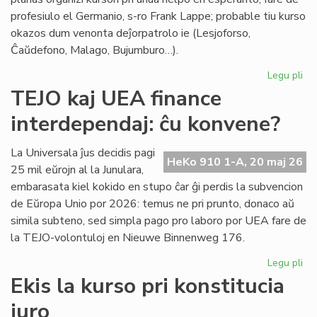
profesiulo el Germanio, s-ro Frank Lappe; probable tiu kurso
okazos dum venonta deĵorpatrolo ie (Lesjoforso,
Ĉaŭdefono, Malago, Bujumburo…).
Legu pli
pri
Du
TEJO kaj UEA finance
no
interdependaj: ĉu konvene?
pro
de
Civ
La Universala ĵus decidis pagi
HeKo 910 1-A, 20 maj 26
Es
25 mil eŭrojn al la Junulara,
Se
embarasata kiel kokido en stupo ĉar ĝi perdis la subvencion
de Eŭropa Unio por 2026: temus ne pri prunto, donaco aŭ
simila subteno, sed simpla pago pro laboro por UEA fare de
la TEJO-volontuloj en Nieuwe Binnenweg 176.
Legu pli
pri
TE
Ekis la kurso pri konstitucia
kaj
juro
UE