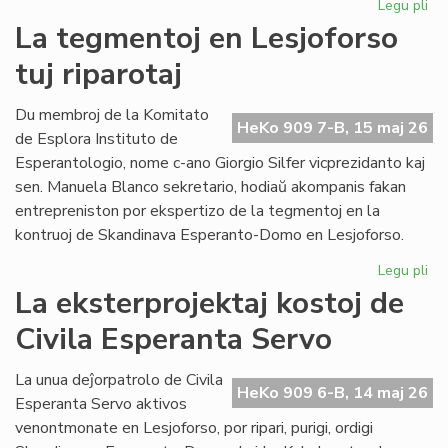
Legu pli
pri
Pro
La tegmentoj en Lesjoforso
Ki
tuj riparotaj
ho
pr
de
Du membroj de la Komitato
HeKo 909 7-B, 15 maj 26
EIE
de Esplora Instituto de
Esperantologio, nome c-ano Giorgio Silfer vicprezidanto kaj
sen. Manuela Blanco sekretario, hodiaŭ akompanis fakan
entrepreniston por ekspertizo de la tegmentoj en la
kontruoj de Skandinava Esperanto-Domo en Lesjoforso.
Legu pli
pri
La
La eksterprojektaj kostoj de
te
Civila Esperanta Servo
en
Les
tuj
La unua deĵorpatrolo de Civila
HeKo 909 6-B, 14 maj 26
rip
Esperanta Servo aktivos
venontmonate en Lesjoforso, por ripari, purigi, ordigi