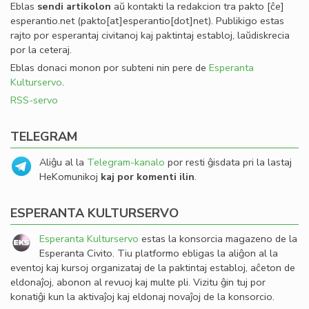
Eblas
sendi
artikolon
aŭ kontakti la redakcion tra
pakto
[ĉe]
esperantio
.
net
(pakto[at]esperantio[dot]net)
. Publikigo estas
rajto por esperantaj civitanoj kaj paktintaj establoj, laŭdiskrecia
por la ceteraj.
Eblas donaci monon por subteni nin pere de
Esperanta
Kulturservo
.
RSS-servo
TELEGRAM
Aliĝu al la
Telegram-kanalo
por resti ĝisdata pri la lastaj
HeKomunikoj
kaj por komenti ilin
.
ESPERANTA KULTURSERVO
Esperanta Kulturservo
estas la konsorcia magazeno de la
Esperanta Civito. Tiu platformo ebligas la aliĝon al la
eventoj kaj kursoj organizataj de la paktintaj establoj, aĉeton de
eldonaĵoj, abonon al revuoj kaj multe pli. Vizitu ĝin tuj por
konatiĝi kun la aktivaĵoj kaj eldonaj novaĵoj de la konsorcio.