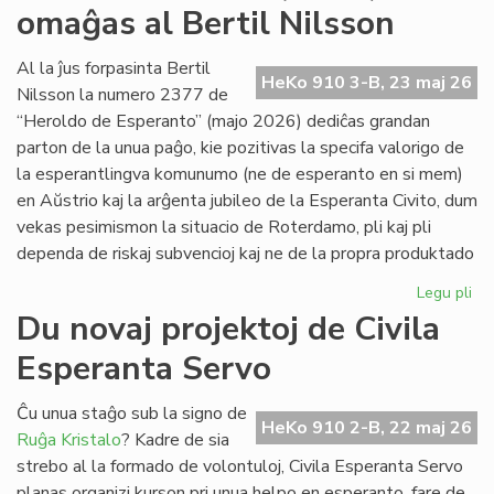
omaĝas al Bertil Nilsson
de
la
Kap
Al la ĵus forpasinta Bertil
HeKo 910 3-B, 23 maj 26
Nilsson la numero 2377 de
“Heroldo de Esperanto” (majo 2026) dediĉas grandan
parton de la unua paĝo, kie pozitivas la specifa valorigo de
la esperantlingva komunumo (ne de esperanto en si mem)
en Aŭstrio kaj la arĝenta jubileo de la Esperanta Civito, dum
vekas pesimismon la situacio de Roterdamo, pli kaj pli
dependa de riskaj subvencioj kaj ne de la propra produktado
Legu pli
pri
La
Du novaj projektoj de Civila
ma
Esperanta Servo
He
(2
om
Ĉu unua staĝo sub la signo de
HeKo 910 2-B, 22 maj 26
al
Ruĝa Kristalo
? Kadre de sia
Ber
strebo al la formado de volontuloj, Civila Esperanta Servo
Ni
planas organizi kurson pri unua helpo en esperanto, fare de