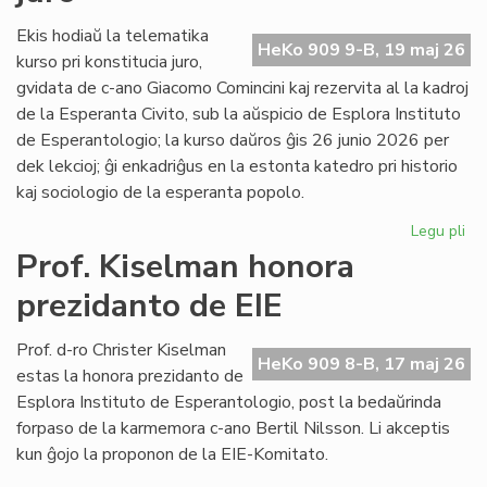
fi
int
Ekis hodiaŭ la telematika
HeKo 909 9-B, 19 maj 26
ĉu
kurso pri konstitucia juro,
ko
gvidata de c-ano Giacomo Comincini kaj rezervita al la kadroj
de la Esperanta Civito, sub la aŭspicio de Esplora Instituto
de Esperantologio; la kurso daŭros ĝis 26 junio 2026 per
dek lekcioj; ĝi enkadriĝus en la estonta katedro pri historio
kaj sociologio de la esperanta popolo.
Legu pli
pri
Eki
Prof. Kiselman honora
la
prezidanto de EIE
ku
pri
kon
Prof. d-ro Christer Kiselman
HeKo 909 8-B, 17 maj 26
jur
estas la honora prezidanto de
Esplora Instituto de Esperantologio, post la bedaŭrinda
forpaso de la karmemora c-ano Bertil Nilsson. Li akceptis
kun ĝojo la proponon de la EIE-Komitato.