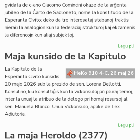
po
gvidata de c-ano Giacomo Comincini okaze de la arĝenta
pr
jubileo de la Ĉarto de Sabloneto, nome la konstitucio de la
Esperanta Civito: deko da tre interesataj stabanoj traktis
hieraŭ la analogion kun la federaciaj strukturoj kaj ekzamenis
la diferencojn kun aliaj subjektoj.
Legu pli
pri
Ku
Maja kunsido de la Kapitulo
pri
kon
La Kapitulo de la
jur
HeKo 910 4-C, 26 maj 26
Esperanta Civito kunsidis
du
20 majo 2026 sub la prezido de sen. Lorena Bellotti,
lec
Konsulino, kiu konsultiĝis kun la vickonsuloj pri pluraj temoj,
inter la unuaj la atribuo de la delego pri homaj resursoj al
sen. Manuela Blanco, Unua Vickonsulo, aplike de Lex
Adiutoria.
Legu pli
pri
Ma
La maja Heroldo (2377)
ku