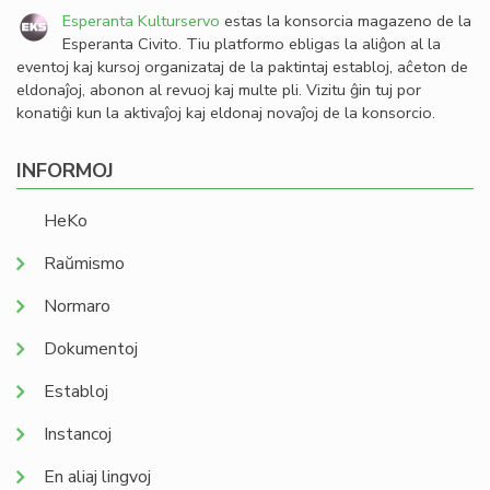
Esperanta Kulturservo
estas la konsorcia magazeno de la
Esperanta Civito. Tiu platformo ebligas la aliĝon al la
eventoj kaj kursoj organizataj de la paktintaj establoj, aĉeton de
eldonaĵoj, abonon al revuoj kaj multe pli. Vizitu ĝin tuj por
konatiĝi kun la aktivaĵoj kaj eldonaj novaĵoj de la konsorcio.
INFORMOJ
HeKo
Raŭmismo
Normaro
Dokumentoj
Establoj
Instancoj
En aliaj lingvoj