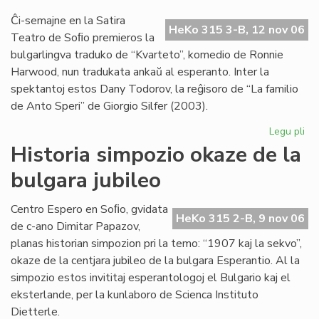
pri
kaj
Ĉi-semajne en la Satira
HeKo 315 3-B, 12 nov 06
soc
Teatro de Soﬁo premieros la
bulgarlingva traduko de “Kvarteto”, komedio de Ronnie
Harwood, nun tradukata ankaŭ al esperanto. Inter la
spektantoj estos Dany Todorov, la reĝisoro de “La familio
de Anto Speri” de Giorgio Silfer (2003).
Legu pli
pri
Sta
Historia simpozio okaze de la
en
bulgara jubileo
Sof
la
pr
Centro Espero en Soﬁo, gvidata
HeKo 315 2-B, 9 nov 06
de
de c-ano Dimitar Papazov,
"Kv
planas historian simpozion pri la temo: “1907 kaj la sekvo”,
okaze de la centjara jubileo de la bulgara Esperantio. Al la
simpozio estos invititaj esperantologoj el Bulgario kaj el
eksterlande, per la kunlaboro de Scienca Instituto
Dietterle.