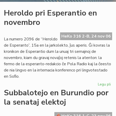
Heroldo pri Esperantio en
novembro
HeKo 316 2-B, 24 nov 06
La numero 2096 de “Heroldo
de Esperanto”, 15a en la jarkolekto, ĵus aperis. Ĝi kovras la
kronikon de Esperantio dum la unuaj tri semajnoj de
novembro, kiam du gravaj novaĵoj retenis la atenton: la
fermo de la esperanto-redakcio ĉe Pola Radio kaj la ĉeesto
de nia lingvo en la internacia konferenco pri lingvotestado
en Soﬁo.
Legu pli
pri
He
Subbalotejo en Burundio por
pri
la senataj elektoj
Es
en
no