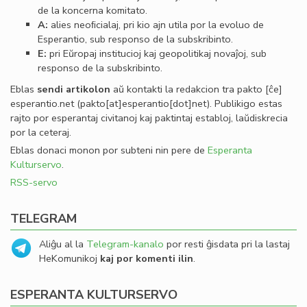
de la koncerna komitato.
A:
alies neoﬁcialaj, pri kio ajn utila por la evoluo de
Esperantio, sub responso de la subskribinto.
E:
pri Eŭropaj institucioj kaj geopolitikaj novaĵoj, sub
responso de la subskribinto.
Eblas
sendi
artikolon
aŭ kontakti la redakcion tra
pakto
[ĉe]
esperantio
.
net
(pakto[at]esperantio[dot]net)
. Publikigo estas
rajto por esperantaj civitanoj kaj paktintaj establoj, laŭdiskrecia
por la ceteraj.
Eblas donaci monon por subteni nin pere de
Esperanta
Kulturservo
.
RSS-servo
TELEGRAM
Aliĝu al la
Telegram-kanalo
por resti ĝisdata pri la lastaj
HeKomunikoj
kaj por komenti ilin
.
ESPERANTA KULTURSERVO