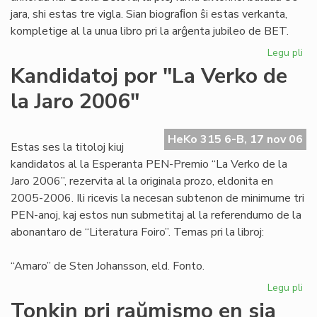
jara, shi estas tre vigla. Sian biograﬁon ŝi estas verkanta,
kompletige al la unua libro pri la arĝenta jubileo de BET.
Legu pli
pri
Be
Kandidatoj por "La Verko de
Be
la Jaro 2006"
jen
mia
pre
HeKo 315 6-B, 17 nov 06
aŭt
Estas ses la titoloj kiuj
kandidatos al la Esperanta PEN-Premio “La Verko de la
Jaro 2006”, rezervita al la originala prozo, eldonita en
2005-2006. Ili ricevis la necesan subtenon de minimume tri
PEN-anoj, kaj estos nun submetitaj al la referendumo de la
abonantaro de “Literatura Foiro”. Temas pri la libroj:
“Amaro” de Sten Johansson, eld. Fonto.
Legu pli
pri
Ka
Tonkin pri raŭmismo en sia