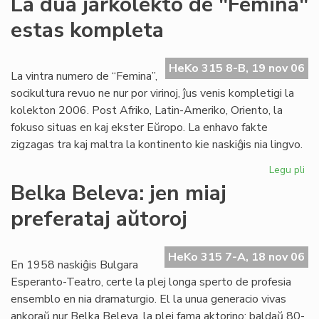
La dua jarkolekto de "Femina"
Ko
estas kompleta
no
du
las
HeKo 315 8-B, 19 nov 06
LK
La vintra numero de “Femina”,
an
socikultura revuo ne nur por virinoj, ĵus venis kompletigi la
kolekton 2006. Post Afriko, Latin-Ameriko, Oriento, la
fokuso situas en kaj ekster Eŭropo. La enhavo fakte
zigzagas tra kaj maltra la kontinento kie naskiĝis nia lingvo.
Legu pli
pri
La
Belka Beleva: jen miaj
du
preferataj aŭtoroj
jar
de
"F
HeKo 315 7-A, 18 nov 06
es
En 1958 naskiĝis Bulgara
ko
Esperanto-Teatro, certe la plej longa sperto de profesia
ensemblo en nia dramaturgio. El la unua generacio vivas
ankoraŭ nur Belka Beleva, la plej fama aktorino: baldaŭ 80-