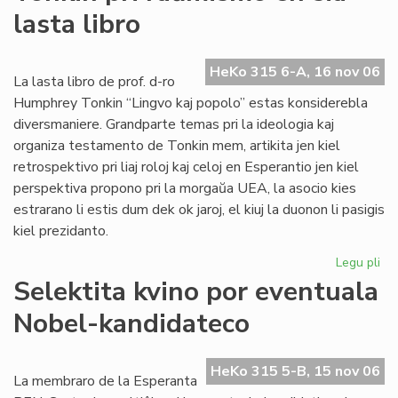
po
lasta libro
"L
Ve
de
HeKo 315 6-A, 16 nov 06
la
La lasta libro de prof. d-ro
Jar
Humphrey Tonkin “Lingvo kaj popolo” estas konsiderebla
20
diversmaniere. Grandparte temas pri la ideologia kaj
organiza testamento de Tonkin mem, artikita jen kiel
retrospektivo pri liaj roloj kaj celoj en Esperantio jen kiel
perspektiva propono pri la morgaŭa UEA, la asocio kies
estrarano li estis dum dek ok jaroj, el kiuj la duonon li pasigis
kiel prezidanto.
Legu pli
pri
To
Selektita kvino por eventuala
pri
Nobel-kandidateco
ra
en
sia
HeKo 315 5-B, 15 nov 06
las
La membraro de la Esperanta
lib