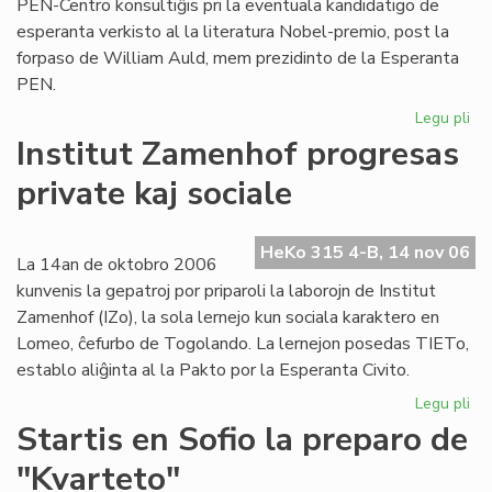
PEN-Centro konsultiĝis pri la eventuala kandidatigo de
esperanta verkisto al la literatura Nobel-premio, post la
forpaso de William Auld, mem prezidinto de la Esperanta
PEN.
Legu pli
pri
Sel
Institut Zamenhof progresas
kvi
private kaj sociale
po
ev
No
HeKo 315 4-B, 14 nov 06
ka
La 14an de oktobro 2006
kunvenis la gepatroj por priparoli la laborojn de Institut
Zamenhof (IZo), la sola lernejo kun sociala karaktero en
Lomeo, ĉefurbo de Togolando. La lernejon posedas TIETo,
establo aliĝinta al la Pakto por la Esperanta Civito.
Legu pli
pri
Ins
Startis en Sofio la preparo de
Za
"Kvarteto"
pr