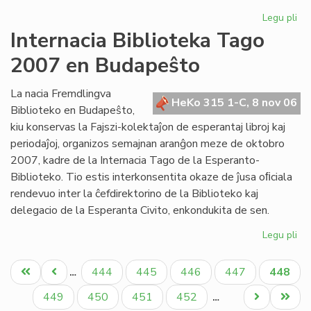
Legu pli
pri
His
Internacia Biblioteka Tago
si
2007 en Budapeŝto
ok
de
la
La nacia Fremdlingva
HeKo 315 1-C, 8 nov 06
bu
Biblioteko en Budapeŝto,
jub
kiu konservas la Fajszi-kolektaĵon de esperantaj libroj kaj
periodaĵoj, organizos semajnan aranĝon meze de oktobro
2007, kadre de la Internacia Tago de la Esperanto-
Biblioteko. Tio estis interkonsentita okaze de ĵusa oﬁciala
rendevuo inter la ĉefdirektorino de la Biblioteko kaj
delegacio de la Esperanta Civito, enkondukita de sen.
Legu pli
pri
Int
Pagination
Bib
Unua
Antaŭa
Paĝo
Paĝo
Paĝo
Paĝo
Aktual
444
445
446
447
448
…
Ta
paĝo
paĝo
paĝo
20
Paĝo
Paĝo
Paĝo
Paĝo
Next
Last
449
450
451
452
…
en