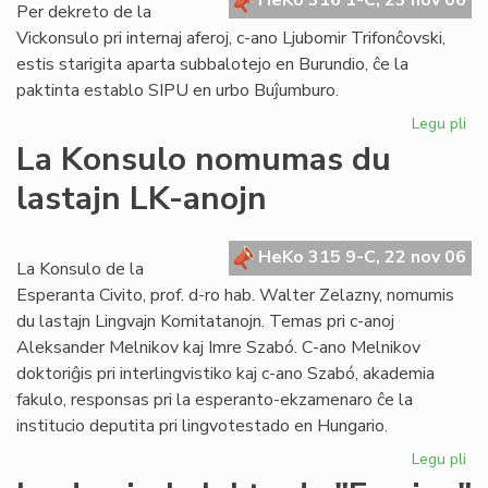
HeKo 316 1-C, 23 nov 06
Per dekreto de la
Vickonsulo pri internaj aferoj, c-ano Ljubomir Trifonĉovski,
estis starigita aparta subbalotejo en Burundio, ĉe la
paktinta establo SIPU en urbo Buĵumburo.
Legu pli
pri
Su
La Konsulo nomumas du
en
lastajn LK-anojn
Bu
po
la
HeKo 315 9-C, 22 nov 06
se
La Konsulo de la
ele
Esperanta Civito, prof. d-ro hab. Walter Zelazny, nomumis
du lastajn Lingvajn Komitatanojn. Temas pri c-anoj
Aleksander Melnikov kaj Imre Szabó. C-ano Melnikov
doktoriĝis pri interlingvistiko kaj c-ano Szabó, akademia
fakulo, responsas pri la esperanto-ekzamenaro ĉe la
institucio deputita pri lingvotestado en Hungario.
Legu pli
pri
La