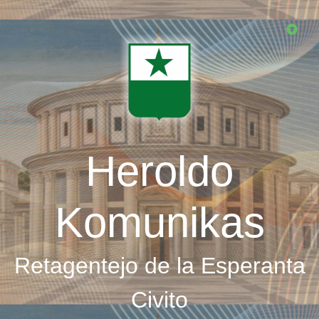
Skip
to
main
content
Heroldo
Komunikas
Retagentejo de la Esperanta
Civito