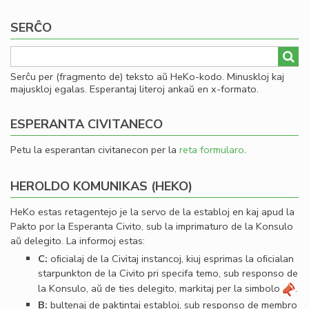
page
page
Bu
SERĈO
Serĉu per (fragmento de) teksto aŭ HeKo-kodo. Minuskloj kaj
majuskloj egalas. Esperantaj literoj ankaŭ en x-formato.
ESPERANTA CIVITANECO
Petu la esperantan civitanecon per la
reta formularo
.
HEROLDO KOMUNIKAS (HEKO)
HeKo estas retagentejo je la servo de la establoj en kaj apud la
Pakto por la Esperanta Civito, sub la imprimaturo de la Konsulo
aŭ delegito. La informoj estas:
C:
oﬁcialaj de la Civitaj instancoj, kiuj esprimas la oﬁcialan
starpunkton de la Civito pri specifa temo, sub responso de
la Konsulo, aŭ de ties delegito, markitaj per la simbolo
.
B:
bultenaj de paktintaj establoj, sub responso de membro