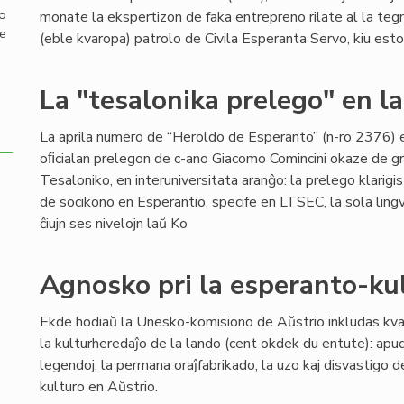
mo
monate la ekspertizon de faka entrepreno rilate al la teg
de
(eble kvaropa) patrolo de Civila Esperanta Servo, kiu estos ti
La "tesalonika prelego" en l
La aprila numero de “Heroldo de Esperanto” (n-ro 2376) 
oﬁcialan prelegon de c-ano Giacomo Comincini okaze de g
Tesaloniko, en interuniversitata aranĝo: la prelego klarigis
de socikono en Esperantio, specife en LTSEC, la sola lingv
ĉiujn ses nivelojn laŭ Ko
Agnosko pri la esperanto-ku
Ekde hodiaŭ la Unesko-komisiono de Aŭstrio inkludas kvar
la kulturheredaĵo de la lando (cent okdek du entute): apu
legendoj, la permana oraĵfabrikado, la uzo kaj disvastigo d
kulturo en Aŭstrio.