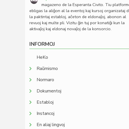
magazeno de la Esperanta Civito. Tiu platfor
ebligas la aliĝon al la eventoj kaj kursoj organizataj 
la paktintaj establoj, aĉeton de eldonaĵoj, abonon al
revuoj kaj multe pli. Vizitu ĝin tuj por konatiĝi kun la
aktivaĵoj kaj eldonaj novaĵoj de la konsorcio.
INFORMOJ
HeKo
Raŭmismo
Normaro
Dokumentoj
Establoj
Instancoj
En aliaj lingvoj