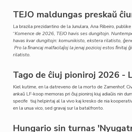
TEJO maldungas preskaŭ ĉiun
La brazila prezidantino de la Junulara, Ana Ribeiro, publike 
“
Komence de 2026, TEJO havis ses dungitojn. Nuntemp
havas kvar dungitojn: komunikisto, ekstera rilatisto, ĝen
Pro la ﬁnancaj malfacilaĵoj la jenaj pozicioj estos ﬁnitaj
rilatisto.
Tago de ĉiuj pioniroj 2026 
Kiel kutime, en la datreveno de la morto de Zamenhof, Civ
ankaŭ LF-koop memoras pri ĉiuj pioniroj kiuj adiaŭis nin dum
specife tiuj helpintaj al la vivo kaj kresko de nia kooperativo
en la unua vico, sed gravaj sur la batalfronto.
Hungario sin turnas 'Nyugatr