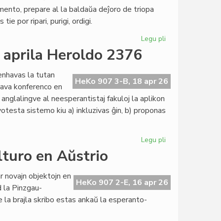
pro
mento, prepare al la baldaŭa deĵoro de triopa
Bertil
e por ripari, purigi, ordigi.
Nilsson
Legu pli
pri
Gravaj
a aprila Heroldo 2376
decidoj
pri
enhavas la tutan
Esperanto-
HeKo 907 3-B, 18 apr 26
rava konferenco en
Domoj
 anglalingve al neesperantistaj fakuloj la aplikon
otesta sistemo kiu a) inkluzivas ĝin, b) proponas
Legu pli
pri
La
lturo en Aŭstrio
"tesalonika
prelego"
 novajn objektojn en
en
HeKo 907 2-E, 16 apr 26
d la Pinzgau-
la
e la brajla skribo estas ankaŭ la esperanto-
aprila
Heroldo