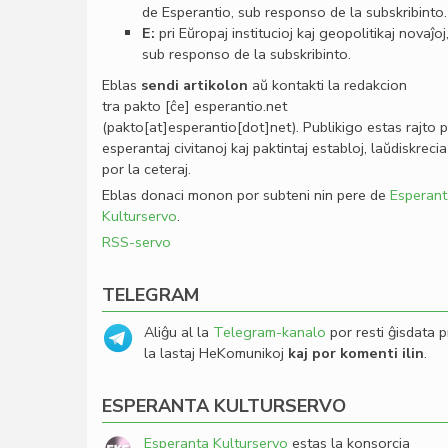
de Esperantio, sub responso de la subskribinto.
E:
pri Eŭropaj institucioj kaj geopolitikaj novaĵoj
sub responso de la subskribinto.
Eblas
sendi
artikolon
aŭ kontakti la redakcion
tra
pakto
[ĉe]
esperantio
.
net
(pakto[at]esperantio[dot]net)
. Publikigo estas rajto 
esperantaj civitanoj kaj paktintaj establoj, laŭdiskrecia
por la ceteraj.
Eblas donaci monon por subteni nin pere de
Esperant
Kulturservo
.
RSS-servo
TELEGRAM
Aliĝu al la
Telegram-kanalo
por resti ĝisdata p
la lastaj HeKomunikoj
kaj por komenti ilin
.
ESPERANTA KULTURSERVO
Esperanta Kulturservo
estas la konsorcia