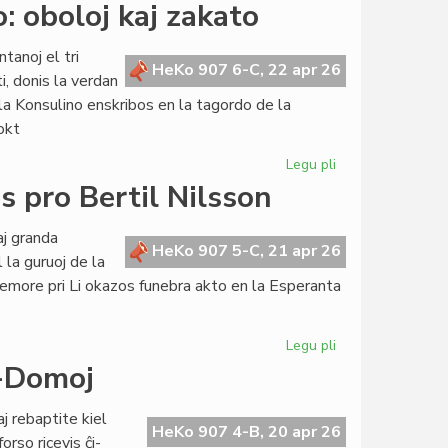
Viviana
: oboloj kaj zakato
Piccinini
de
tanoj el tri
komisiito
HeKo 907 6-C, 22 apr 26
i, donis la verdan
al
la Konsulino enskribos en la tagordo de la
vickonsulo
okt
Legu pli
pri
Pretas
 pro Bertil Nilsson
nova
financa
j granda
produkto:
HeKo 907 5-C, 21 apr 26
la guruoj de la
oboloj
memore pri Li okazos funebra akto en la Esperanta
kaj
zakato
Legu pli
pri
La
o-Domoj
esperanta
popolo
 rebaptite kiel
funebras
HeKo 907 4-B, 20 apr 26
rso ricevis ĉi-