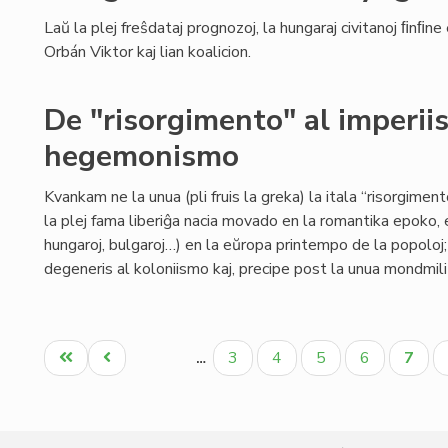
Laŭ la plej freŝdataj prognozoj, la hungaraj civitanoj ﬁnﬁne
Orbán Viktor kaj lian koalicion.
De "risorgimento" al imperii
hegemonismo
Kvankam ne la unua (pli fruis la greka) la itala “risorgimen
la plej fama liberiĝa nacia movado en la romantika epoko, en
hungaroj, bulgaroj…) en la eŭropa printempo de la popoloj
degeneris al koloniismo kaj, precipe post la unua mondmili
Pagination
Unua
Antaŭa
Paĝo
Paĝo
Paĝo
Paĝo
Aktua
3
4
5
6
7
…
paĝo
paĝo
paĝo