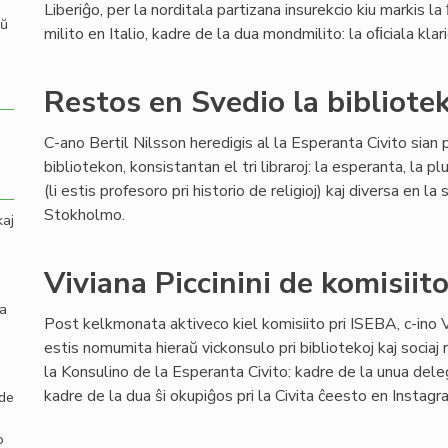
Liberiĝo, per la norditala partizana insurekcio kiu markis la 
aŭ
milito en Italio, kadre de la dua mondmilito: la oﬁciala kl
Restos en Svedio la bibliote
C-ano Bertil Nilsson heredigis al la Esperanta Civito sian 
bibliotekon, konsistantan el tri libraroj: la esperanta, la plur
(li estis profesoro pri historio de religioj) kaj diversa en 
Stokholmo.
kaj
Viviana Piccinini de komisiit
la
Post kelkmonata aktiveco kiel komisiito pri ISEBA, c-ino Vi
estis nomumita hieraŭ vickonsulo pri bibliotekoj kaj sociaj
la Konsulino de la Esperanta Civito: kadre de la unua dele
kadre de la dua ŝi okupiĝos pri la Civita ĉeesto en Instag
 de
o