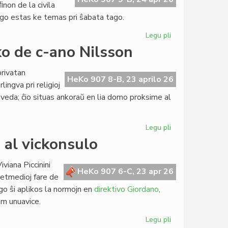
ﬁnon de la civila
arigo estas ke temas pri ŝabata tago.
Legu pli
pri
Sen
ko de c-ano Nilsson
hebreaj
partizanoj
privatan
la
HeKo 907 8-B, 23 aprilo 26
lingva pri religioj
festo
la sveda; ĉio situas ankoraŭ en lia domo proksime al
pro
la
Liberiĝo
Legu pli
pri
Restos
o al vickonsulo
en
Svedio
viana Piccinini
la
HeKo 907 6-C, 23 apr 26
 retmedioj fare de
biblioteko
go ŝi aplikos la normojn en
direktivo Giordano
,
de
ram unuavice.
c-
ano
Legu pli
pri
Nilsson