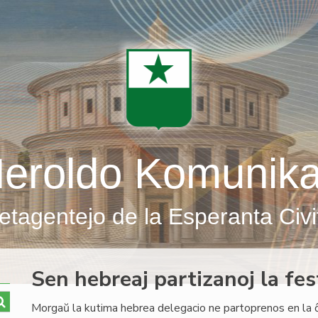
eroldo Komunik
etagentejo de la Esperanta Civi
Sen hebreaj partizanoj la fes
Morgaŭ la kutima hebrea delegacio ne partoprenos en la ĉiu