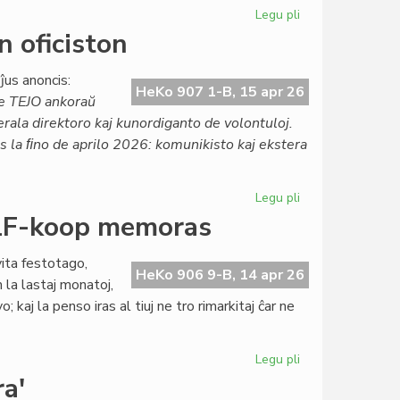
2376
Legu pli
pri
Agnosko
 oficiston
pri
la
ĵus anoncis:
esperanto-
HeKo 907 1-B, 15 apr 26
e TEJO ankoraŭ
kulturo
erala direktoro kaj kunordiganto de volontuloj.
en
 ĝis la ﬁno de aprilo 2026: komunikisto kaj ekstera
Aŭstrio
Legu pli
pri
TEJO
- LF-koop memoras
maldungas
preskaŭ
ita festotago,
ĉiun
HeKo 906 9-B, 14 apr 26
 la lastaj monatoj,
oficiston
; kaj la penso iras al tiuj ne tro rimarkitaj ĉar ne
Legu pli
pri
Tago
a'
de