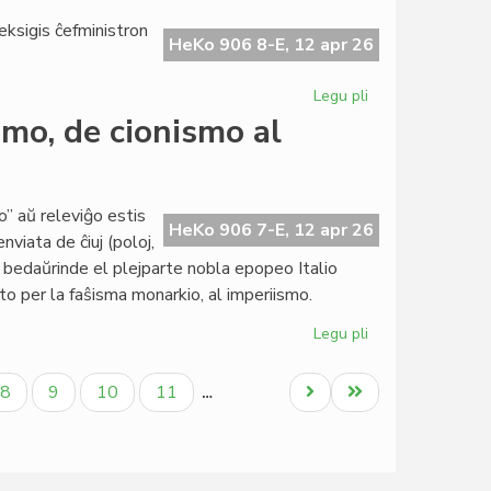
ĉiuj
 eksigis ĉefministron
pioniroj
HeKo 906 8-E, 12 apr 26
2026
-
Legu pli
pri
LF-
Hungario
smo, de cionismo al
koop
sin
memoras
turnas
'Nyugatra'
to” aŭ releviĝo estis
HeKo 906 7-E, 12 apr 26
viata de ĉiuj (poloj,
; bedaŭrinde el plejparte nobla epopeo Italio
to per la faŝisma monarkio, al imperiismo.
Legu pli
pri
De
"risorgimento"
la
Paĝo
Paĝo
Paĝo
Paĝo
Next
Last
8
9
10
11
…
al
page
page
imperiismo,
de
cionismo