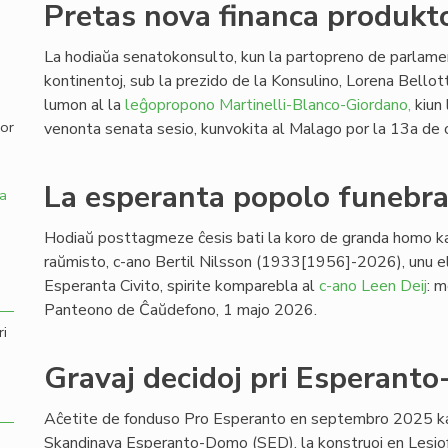
Pretas nova financa produkto
,
La hodiaŭa senatokonsulto, kun la partopreno de parlamen
kontinentoj, sub la prezido de la Konsulino, Lorena Bellott
lumon al la
leĝopropono Martinelli-Blanco-Giordano,
kiun 
por
venonta senata sesio, kunvokita al Malago por la 13a de 
La esperanta popolo funebras
a
Hodiaŭ posttagmeze ĉesis bati la koro de granda homo ka
raŭmisto, c-ano Bertil Nilsson (1933[1956]-2026), unu el 
Esperanta Civito, spirite komparebla al
c-ano Leen Deij
: 
Panteono de Ĉaŭdefono, 1 majo 2026.
ri
Gravaj decidoj pri Esperant
Aĉetite de fonduso Pro Esperanto en septembro 2025 kaj
Skandinava Esperanto-Domo (SED), la konstruoj en Lesjofo