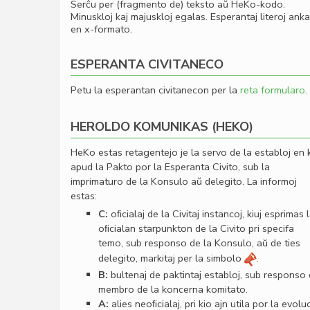
Serĉu per (fragmento de) teksto aŭ HeKo-kodo.
Minuskloj kaj majuskloj egalas. Esperantaj literoj ank
en x-formato.
ESPERANTA CIVITANECO
Petu la esperantan civitanecon per la
reta formularo
.
HEROLDO KOMUNIKAS (HEKO)
HeKo estas retagentejo je la servo de la establoj en 
apud la Pakto por la Esperanta Civito, sub la
imprimaturo de la Konsulo aŭ delegito. La informoj
estas:
C:
oﬁcialaj de la Civitaj instancoj, kiuj esprimas 
oﬁcialan starpunkton de la Civito pri specifa
temo, sub responso de la Konsulo, aŭ de ties
delegito, markitaj per la simbolo
.
B:
bultenaj de paktintaj establoj, sub responso
membro de la koncerna komitato.
A:
alies neoﬁcialaj, pri kio ajn utila por la evolu