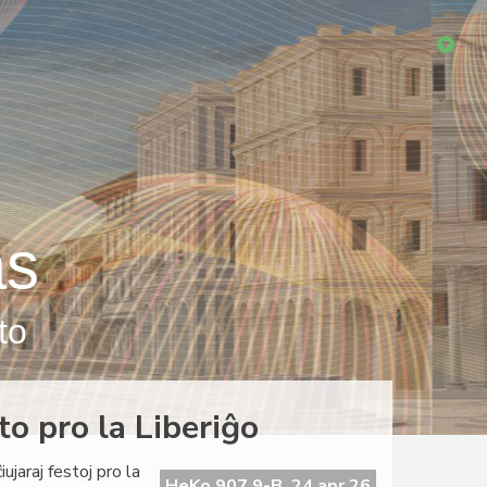
as
to
to pro la Liberiĝo
jaraj festoj pro la
HeKo 907 9-B, 24 apr 26