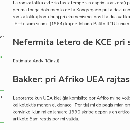
La romkatolika eklezio lastatempe sin esprimis ankoraŭ 
per mallonga dokumento de la Kongregacio pri la doktrino 
,
romkatolikaj kontribuoj pri ekumenismo, post la dua vatikan
“Ecclesiam suam” (1964) kaj de Johano Paŭlo II “Ut unum 
por
Nefermita letero de KCE pri 
a
Estimata Andy [Künzli],
Bakker: pri Afriko UEA rajtas
ri
Laborante kun UEA kiel ĝia komisiito por Afriko mi ne voli
kaj kolektis monon el donacoj. Per tiuj mi do pagis mian p
konvinko, kiun mi en januaro 1990 skribe deponis en artiko
artikolo ĉiam restis por mi valida.