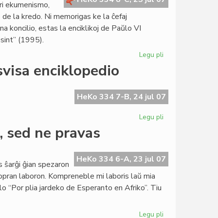
pri ekumenismo,
Konstitucio
de la kredo. Ni memorigas ke la ĉefaj
a koncilio, estas la enciklikoj de Paŭlo VI
sint” (1995).
Legu pli
pri
Blanka
svisa enciklopedio
senatanino
pri
ekumenismo
HeKo 334 7-B, 24 jul 07
Legu pli
pri
Nefermita
, sed ne pravas
letero
de
KCE
HeKo 334 6-A, 23 jul 07
s ŝarĝi ĝian spezaron
pri
ropran laboron. Kompreneble mi laboris laŭ mia
svisa
lo “Por plia jardeko de Esperanto en Afriko”. Tiu
enciklopedio
Legu pli
pri