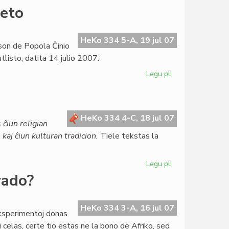
Bakker:
beto
pri
Afriko
UEA
HeKo 334 5-A, 19 jul 07
son de Popola Ĉinio
rajtas,
tlisto, datita 14 julio 2007:
sed
ne
Legu pli
pri
pravas
La
prezidanto
de
UEA
HeKo 334 4-C, 18 jul 07
ĉiun religian
pri
kaj ĉiun kulturan tradicion.
Tiele tekstas la
Tibeto
Legu pli
pri
Modifo
vado?
en
la
Pakto
HeKo 334 3-A, 16 jul 07
eksperimentoj donas
i celas, certe tio estas ne la bono de Afriko, sed