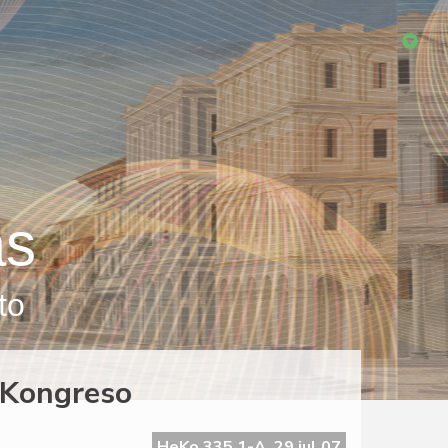
as
to
-Kongreso
HeKo 335 1-A, 29 jul 07