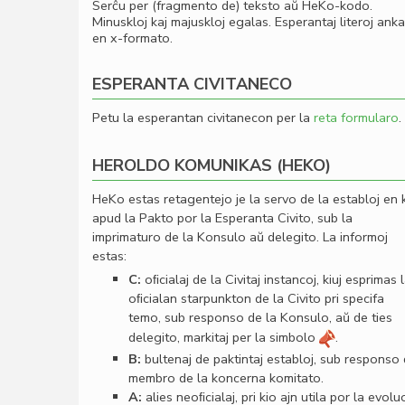
Serĉu per (fragmento de) teksto aŭ HeKo-kodo.
Minuskloj kaj majuskloj egalas. Esperantaj literoj ank
en x-formato.
ESPERANTA CIVITANECO
Petu la esperantan civitanecon per la
reta formularo
.
HEROLDO KOMUNIKAS (HEKO)
HeKo estas retagentejo je la servo de la establoj en 
apud la Pakto por la Esperanta Civito, sub la
imprimaturo de la Konsulo aŭ delegito. La informoj
estas:
C:
oﬁcialaj de la Civitaj instancoj, kiuj esprimas 
oﬁcialan starpunkton de la Civito pri specifa
temo, sub responso de la Konsulo, aŭ de ties
delegito, markitaj per la simbolo
.
B:
bultenaj de paktintaj establoj, sub responso
membro de la koncerna komitato.
A:
alies neoﬁcialaj, pri kio ajn utila por la evolu