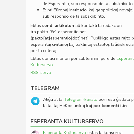
de Esperantio, sub responso de la subskribinto.
E:
pri Eŭropaj institucioj kaj geopolitikaj novaĵoj
sub responso de la subskribinto.
Eblas
sendi
artikolon
aŭ kontakti la redakcion
tra
pakto
[ĉe]
esperantio
.
net
(pakto[at]esperantio[dot]net)
. Publikigo estas rajto 
esperantaj civitanoj kaj paktintaj establoj, laŭdiskrecia
por la ceteraj.
Eblas donaci monon por subteni nin pere de
Esperant
Kulturservo
.
RSS-servo
TELEGRAM
Aliĝu al la
Telegram-kanalo
por resti ĝisdata p
la lastaj HeKomunikoj
kaj por komenti ilin
.
ESPERANTA KULTURSERVO
Esperanta Kulturservo
estas la konsorcia