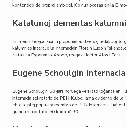
kontentigo de propraj ambicioj. Kio nun okazas en la E-mov
Katalunoj dementas kalumn
En memintervjuo kiun li proponas al diversaj redakcioj, J
kalumnias interalie la Internaciajn Florajn Ludojn “skandal
Kataluna Esperanto-Asocio, reagas Hector Alós i Font:
Eugene Schoulgin internacia
Eugene Schoulgin, 68-jara norvega verkisto loĝanta en Tur
internacia sekretario de PEN-Klubo. Iama gvidanto de la K
eble la plej populara membro de PEN Internacia. Tial esta
granda majoritato: 50 kontraŭ 30.