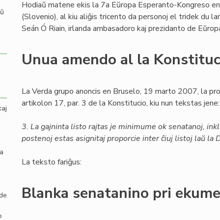
Hodiaŭ matene ekis la 7a Eŭropa Esperanto-Kongreso e
aŭ
(Slovenio), al kiu aliĝis tricento da personoj el tridek du l
Seán Ó Riain, irlanda ambasadoro kaj prezidanto de Eŭro
Unua amendo al la Konstituc
La Verda grupo anoncis en Bruselo, 19 marto 2007, la pro
artikolon 17, par. 3 de la Konstitucio, kiu nun tekstas jene:
kaj
3. La gajninta listo rajtas je minimume ok senatanoj, inkl
postenoj estas asignitaj proporcie inter ĉiuj listoj laŭ l
la
La teksto fariĝus:
Blanka senatanino pri ekum
 de
o