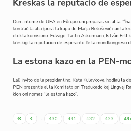
Kreskas la reputacio de esp
Dum interne de UEA en Eŭropo oni preparas sin al la “ﬁna
kontraŭ la alia (post la kapo de Marija Belošević nun la k
elekta komisiono: Edwige Tantin Ackermann, Istvàn Ertl kaj
kreskigi la reputacion de esperanto ĉe la mondkongreso de 
La estona kazo en la PEN-m
Laŭ invito de la prezidantino, Kata Kulavkova, hodiaŭ la d
PEN prezentis al la Komitato pri Tradukado kaj Lingvaj 
kion oni nomas “la estona kazo”.
Pagination
Unua
Antaŭa
Paĝo
Paĝo
Paĝo
Paĝo
Ak
430
431
432
433
43
…
paĝo
paĝo
pa