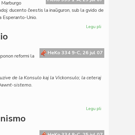
n Marburgo
andoj: ducento ĉeestis la inaŭguron, sub la gvido de
pa Esperanto-Unio.
Legu pli
pri
Ekis
io
la
7a
Eŭropa
HeKo 334 9-C, 26 jul 07
ponon reformi la
Esperanto-
Kongreso
uzive de la Konsulo kaj la Vickonsulo; la ceteraj
a Dawnt-sistemo.
Legu pli
pri
Unua
enismo
amendo
al
la
HeKo 334 8-C, 25 jul 07