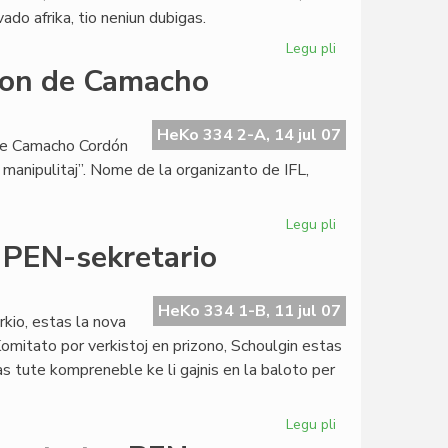
ado afrika, tio neniun dubigas.
Legu pli
pri
Kien
ion de Camacho
la
afrika
esperanto-
HeKo 334 2-A, 14 jul 07
orge Camacho Cordón
movado?
e manipulitaj”. Nome de la organizanto de IFL,
Legu pli
pri
Katalunoj
 PEN-sekretario
dementas
kalumnion
de
HeKo 334 1-B, 11 jul 07
kio, estas la nova
Camacho
omitato por verkistoj en prizono, Schoulgin estas
s tute kompreneble ke li gajnis en la baloto per
Legu pli
pri
Eugene