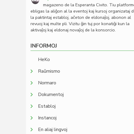
magazeno de la Esperanta Civito. Tiu platfor
ebligas la aliĝon al la eventoj kaj kursoj organizataj 
la paktintaj establoj, aĉeton de eldonaĵoj, abonon al
revuoj kaj multe pli. Vizitu ĝin tuj por konatiĝi kun la
aktivaĵoj kaj eldonaj novaĵoj de la konsorcio.
INFORMOJ
HeKo
Raŭmismo
Normaro
Dokumentoj
Establoj
Instancoj
En aliaj lingvoj