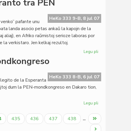
eranto tra PEN
Schoulgin
internacia
PEN-
HeKo 333 9-B, 8 jul 07
 venko” pafante unu
sekretario
roata landa asocio petas ankaŭ la kapojn de la
 aliaj), en Afriko raŭmistoj serioze laboras por
la verkistaro. Jen kelkaj rezultoj.
Legu pli
pri
Kreskas
ondkongreso
la
reputacio
de
HeKo 333 8-B, 6 jul 07
elegito de la Esperanta
esperanto
Rajtoj dum la PEN-mondkongreso en Dakaro tion,
tra
PEN
Legu pli
pri
La
estona
tuala
Paĝo
Paĝo
Paĝo
Paĝo
Last
4
435
436
437
438
…
kazo
ĝo
page
en
Next