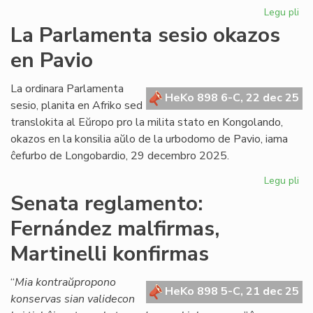
Legu pli
pri
Gr
La Parlamenta sesio okazos
Di
en Pavio
Nu
dif
la
La ordinara Parlamenta
HeKo 898 6-C, 22 dec 25
ko
sesio, planita en Afriko sed
det
translokita al Eŭropo pro la milita stato en Kongolando,
okazos en la konsilia aŭlo de la urbodomo de Pavio, iama
ĉefurbo de Longobardio, 29 decembro 2025.
Legu pli
pri
La
Senata reglamento:
Pa
Fernández malfirmas,
ses
ok
Martinelli konfirmas
en
Pa
“
Mia kontraŭpropono
HeKo 898 5-C, 21 dec 25
konservas sian validecon