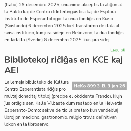
(Italio) 29 decembro 2025, unuanime akceptis la aliĝon al
la Pakto kaj de Centro di Interlinguistica kaj de Esplora
Instituto de Esperantologio: la unua fondiĝis en Kiaso
(Svislando) 6 decembro 2025 kiel transformo de itala al
svisa institucio, kun jura sidejo en Belinzono; la dua fondiĝis
en Järfälla (Svedio) 8 decembro 2025, kun jura sidej
Legu pli
pri
Du
Bibliotekoj riĉiĝas en KCE kaj
no
AEI
pak
kv
sus
La lerneja biblioteko de Kultura
HeKo 899 3-B, 3 jan 26
pak
Centro Esperantista riĉiĝis pro
multaj donacitaj titoloj (precipe el okcidenta Francio), kiujn
ĵus ordigis sen. Kalle Vilbaste dum restado en la Helvetia
Esperanto-Domo; sekve de tio la bretaro kun vendeblaj
libroj pri medicino, gastronomio, religio trovis deﬁnitivan
lokon en la libroservo.