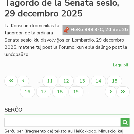
Tagordo de la Senata sesio,
Kap
29 decembro 2025
ku
fiz
en
La Konsulino komunikas la
HeKo 898 3-C, 20 dec 25
Mi
tagordon de la ordinara
po
Senata sesio, kiu disvolviĝos en Lombardio, 29 decembro
se
2025, matene tuj post la Forumo, kun ebla daŭrigo post la
lunĉopaŭzo.
Legu pli
pri
Ta
Pagination
de
Unua
Antaŭa
Paĝo
Paĝo
Paĝo
Paĝo
Aktuala
11
12
13
14
15
…
la
paĝo
paĝo
paĝo
Se
Paĝo
Paĝo
Paĝo
Paĝo
Next
Last
16
17
18
19
…
ses
page
page
29
SERĈO
de
20
Serĉu per (fragmento de) teksto aŭ HeKo-kodo. Minuskloj kaj