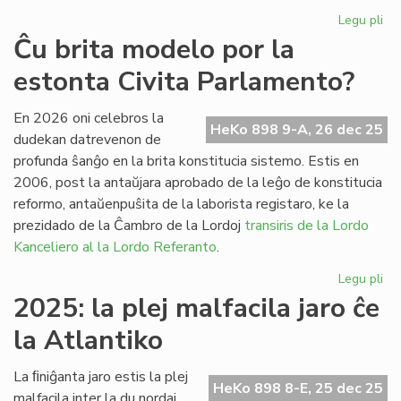
Legu pli
pri
Fr
Ĉu brita modelo por la
pa
estonta Civita Parlamento?
ses
po
la
En 2026 oni celebros la
HeKo 898 9-A, 26 dec 25
Pa
dudekan datrevenon de
profunda ŝanĝo en la brita konstitucia sistemo. Estis en
2006, post la antaŭjara aprobado de la leĝo de konstitucia
reformo, antaŭenpuŝita de la laborista registaro, ke la
prezidado de la Ĉambro de la Lordoj
transiris de la Lordo
Kanceliero al la Lordo Referanto
.
Legu pli
pri
Ĉu
2025: la plej malfacila jaro ĉe
bri
la Atlantiko
mo
po
la
La ﬁniĝanta jaro estis la plej
HeKo 898 8-E, 25 dec 25
es
malfacila inter la du nordaj