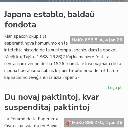
Japana establo, baldaŭ
fondota
Kian spacon okupis la
HeKo 899 5-A, 4 jan 26
esperantlingva komunumo en la
intelekta historio de la nuntempa Japanio, dum la epokoj
Meiĝi kaj Tajŝo (1868-1926)? Kaj kiamaniere festi la
centan jarrevenon de tiu 1926, kiam la etoso vajmara de la
nipona liberalismo subiris kaj anstataŭe erao de militismo
kaj naciismo leviĝis en la azia imperio?
Legu pli
pri
Ja
Du novaj paktintoj, kvar
est
suspenditaj paktintoj
ba
fo
La Forumo de la Esperanta
HeKo 899 4-C, 4 jan 26
Civito, kunsidanta en Pavio