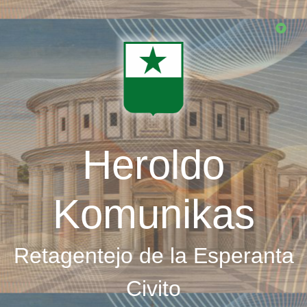
Skip
to
main
content
Heroldo
Komunikas
Retagentejo de la Esperanta
Civito