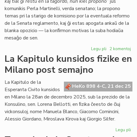
kaj tial ĝi restu en la tagordo, nun kiel propono
” ĵus
komunikis Perla Martinelli, verda senatano; la propono
temas pri la starigo de komisiono por la eventuala reformo
de la Senata reglamento, kaj ĝi estas apogata ankaŭ de la
blanka opozicio — la konﬁrmon motivas la suba hodiaŭa
mesaĝo de sen.
Legu pli
pri
2 komentoj
Senata
La Kapitulo kunsidos fizike en
reglamento:
Milano post semajno
Fernández
malfirmas,
Martinelli
La Kapitulo de la
HeKo 898 4-C, 21 dec 25
konfirmas
Esperanta Civito kunsidos
en Milano la 28an de decembro 2025, sub la prezido de la
Konsulino, sen. Lorena Bellotti, en ﬁzika ĉeesto de ĉiuj
vickonsuloj, nome Manuela Blanco, Giacomo Comincini,
Alessio Giordano, Miroslava Kirova kaj Giorgio Silfer.
Legu pli
pri
La