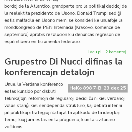
Civ
bordoj de la Atlantiko, grandparte pro la politikaj decidoj de
Pa
la reelektita prezidento de Usono, Donald Trump; sed ĝi
estis malfacila en Usono mem, se konsideri ke unuafoje la
mondkongreso de PEN Internacia (Krakovo, komence de
septembro) aprobis rezolucion kiu denuncas regreson de
esprimlibero en tiu amerika federacio.
Legu pli
pri
2 komentoj
2025:
Grupestro Di Nucci difinas la
la
konferencajn detalojn
plej
malfacila
jaro
Unue, la Verdana konferenco
HeKo 898 7-B, 23 dec 25
ĉe
estas kunsido por diskuti
la
teknikaĵojn, reformojn de regularoj, decidi ĉu ni kiel verdanoj
Atlantiko
volas stariĝi kiel sendependa strukturo, kaj debati inter ni
pri praktikaj strategioj rilataj al la aplikado de la ideoj kaj
temoj, kiuj
jam
estas en la programo, kiun la civitanaro
voĉdonis.