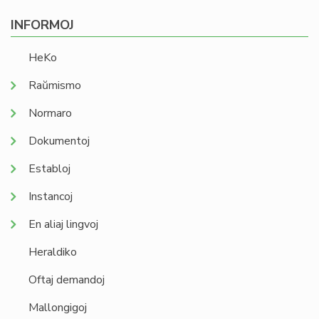
INFORMOJ
HeKo
Raŭmismo
Normaro
Dokumentoj
Establoj
Instancoj
En aliaj lingvoj
Heraldiko
Oftaj demandoj
Mallongigoj