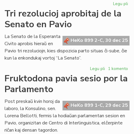
Legu pli
pri
Bib
Tri rezolucioj aprobitaj de la
riĉ
Senato en Pavio
en
KC
kaj
La Senato de la Esperanta
HeKo 899 2-C, 30 dec 25
AE
Civito aprobis hieraŭ en
Pavio tri rezoluciojn, kies dispozicia parto situas ĉi-sube, ĉie
kun la enkondukaj vortoj “La Senato”.
Legu pli
pri
1 komento
Tri
Fruktodona pavia sesio por la
rezolucioj
Parlamento
aprobitaj
de
la
Post preskaŭ kvin horoj da
HeKo 899 1-C, 29 dec 25
Senato
laboro, la Konsulino, sen.
en
Lorena Bellotti, fermis la hodiaŭan parlamentan sesion en
Pavio
Pavio, organizitan de Centro di Interlinguistica, elĉerpinte
riĉan kaj densan tagordon.