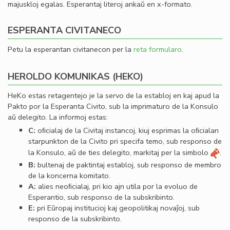
majuskloj egalas. Esperantaj literoj ankaŭ en x-formato.
ESPERANTA CIVITANECO
Petu la esperantan civitanecon per la
reta formularo
.
HEROLDO KOMUNIKAS (HEKO)
HeKo estas retagentejo je la servo de la establoj en kaj apud la
Pakto por la Esperanta Civito, sub la imprimaturo de la Konsulo
aŭ delegito. La informoj estas:
C:
oﬁcialaj de la Civitaj instancoj, kiuj esprimas la oﬁcialan
starpunkton de la Civito pri specifa temo, sub responso de
la Konsulo, aŭ de ties delegito, markitaj per la simbolo
.
B:
bultenaj de paktintaj establoj, sub responso de membro
de la koncerna komitato.
A:
alies neoﬁcialaj, pri kio ajn utila por la evoluo de
Esperantio, sub responso de la subskribinto.
E:
pri Eŭropaj institucioj kaj geopolitikaj novaĵoj, sub
responso de la subskribinto.