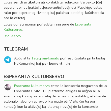
Eblas
sendi
artikolon
aŭ kontakti la redakcion tra
pakto
[ĉe]
esperantio
.
net
(pakto[at]esperantio[dot]net)
. Publikigo estas
rajto por esperantaj civitanoj kaj paktintaj establoj, laŭdiskrecia
por la ceteraj.
Eblas donaci monon por subteni nin pere de
Esperanta
Kulturservo
.
RSS-servo
TELEGRAM
Aliĝu al la
Telegram-kanalo
por resti ĝisdata pri la lastaj
HeKomunikoj
kaj por komenti ilin
.
ESPERANTA KULTURSERVO
Esperanta Kulturservo
estas la konsorcia magazeno de la
Esperanta Civito. Tiu platformo ebligas la aliĝon al la
eventoj kaj kursoj organizataj de la paktintaj establoj, aĉeton de
eldonaĵoj, abonon al revuoj kaj multe pli. Vizitu ĝin tuj por
konatiĝi kun la aktivaĵoj kaj eldonaj novaĵoj de la konsorcio.