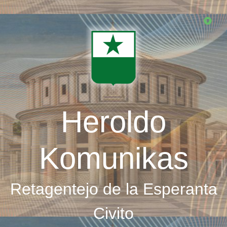
Skip
to
main
content
Heroldo
Komunikas
Retagentejo de la Esperanta
Civito