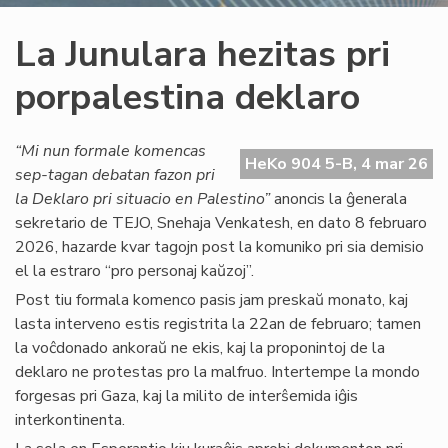
La Junulara hezitas pri
porpalestina deklaro
“Mi nun formale komencas
HeKo 904 5-B, 4 mar 26
sep-tagan debatan fazon pri
la Deklaro pri situacio en Palestino”
anoncis la ĝenerala
sekretario de TEJO, Snehaja Venkatesh, en dato 8 februaro
2026, hazarde kvar tagojn post la komuniko pri sia demisio
el la estraro “pro personaj kaŭzoj”.
Post tiu formala komenco pasis jam preskaŭ monato, kaj
lasta interveno estis registrita la 22an de februaro; tamen
la voĉdonado ankoraŭ ne ekis, kaj la proponintoj de la
deklaro ne protestas pro la malfruo. Intertempe la mondo
forgesas pri Gaza, kaj la milito de interŝemida iĝis
interkontinenta.