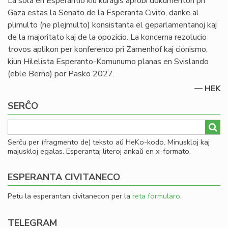
La sola en Esperantio kiu kuraĝis aprobi dokumenton pri
Gaza estas la Senato de la Esperanta Civito, danke al
plimulto (ne plejmulto) konsistanta el geparlamentanoj kaj
de la majoritato kaj de la opozicio. La koncerna rezolucio
trovos aplikon per konferenco pri Zamenhof kaj cionismo,
kiun Hilelista Esperanto-Komunumo planas en Svislando
(eble Berno) por Pasko 2027.
— HEK
SERĈO
Serĉu per (fragmento de) teksto aŭ HeKo-kodo. Minuskloj kaj
majuskloj egalas. Esperantaj literoj ankaŭ en x-formato.
ESPERANTA CIVITANECO
Petu la esperantan civitanecon per la
reta formularo
.
TELEGRAM