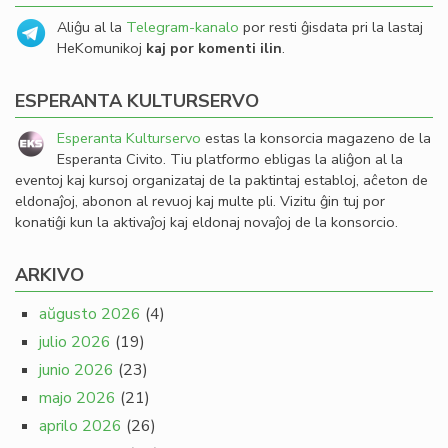
Aliĝu al la
Telegram-kanalo
por resti ĝisdata pri la lastaj
HeKomunikoj
kaj por komenti ilin
.
ESPERANTA KULTURSERVO
Esperanta Kulturservo
estas la konsorcia magazeno de la
Esperanta Civito. Tiu platformo ebligas la aliĝon al la
eventoj kaj kursoj organizataj de la paktintaj establoj, aĉeton de
eldonaĵoj, abonon al revuoj kaj multe pli. Vizitu ĝin tuj por
konatiĝi kun la aktivaĵoj kaj eldonaj novaĵoj de la konsorcio.
ARKIVO
aŭgusto 2026
(4)
julio 2026
(19)
junio 2026
(23)
majo 2026
(21)
aprilo 2026
(26)