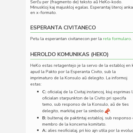
Serĉu per (fragmento de) teksto aŭ HeKo-kodo.
Minuskloj kaj majuskloj egalas. Esperantaj literoj ank
en x-formato.
ESPERANTA CIVITANECO
Petu la esperantan civitanecon per la
reta formularo
.
HEROLDO KOMUNIKAS (HEKO)
HeKo estas retagentejo je la servo de la establoj en 
apud la Pakto por la Esperanta Civito, sub la
imprimaturo de la Konsulo aŭ delegito. La informoj
estas:
C:
oﬁcialaj de la Civitaj instancoj, kiuj esprimas 
oﬁcialan starpunkton de la Civito pri specifa
temo, sub responso de la Konsulo, aŭ de ties
delegito, markitaj per la simbolo
.
B:
bultenaj de paktintaj establoj, sub responso
membro de la koncerna komitato.
A:
alies neoﬁcialaj, pri kio ajn utila por la evolu