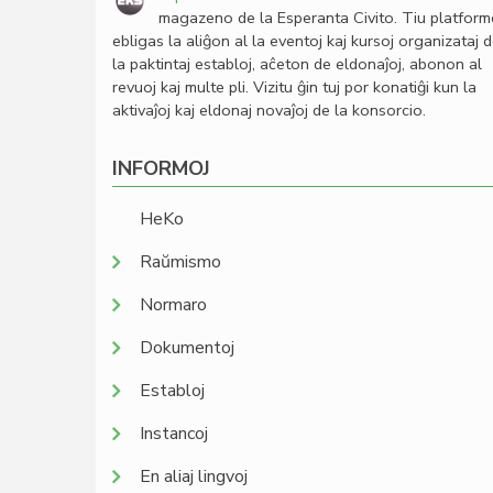
magazeno de la Esperanta Civito. Tiu platfor
ebligas la aliĝon al la eventoj kaj kursoj organizataj 
la paktintaj establoj, aĉeton de eldonaĵoj, abonon al
revuoj kaj multe pli. Vizitu ĝin tuj por konatiĝi kun la
aktivaĵoj kaj eldonaj novaĵoj de la konsorcio.
INFORMOJ
HeKo
Raŭmismo
Normaro
Dokumentoj
Establoj
Instancoj
En aliaj lingvoj