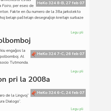
inaŭgura
HeKo 324 8-B, 27 feb 07
a Foiro
, per eseo de
parlamenta
nton. Fakte en ĉiu numero de la 38a jarkolekto
sesio
ghoj belajn paŝtelajn desegnaĵojn kreitajn surbaze
Legu pli
pri
Goldoni
polbomboj
honora
gasto
 kiu engaĝos la
de
HeKo 324 7-C, 26 feb 07
apolbomboj. Al
"Literatura
 Asocio Tutmonda.
Foiro"
Legu pli
pri
Ruĝa
on pri la 2008a
rezolucio
kontraŭ
grapolbomboj
HeKo 324 6-C, 24 feb 07
ro de la Lingvoj”
ura Dialogo”.
Legu pli
pri