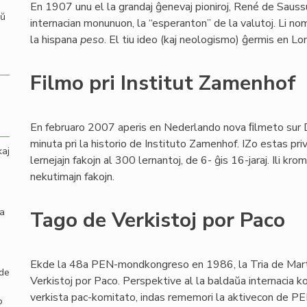
En 1907 unu el la grandaj ĝenevaj pioniroj, René de Sauss
aŭ
internacian monunuon, la “esperanton” de la valutoj. Li no
la hispana
peso
. El tiu ideo (kaj neologismo) ĝermis en L
Filmo pri Institut Zamenhof
En februaro 2007 aperis en Nederlando nova ﬁlmeto sur
minuta pri la historio de Instituto Zamenhof. IZo estas pri
kaj
lernejajn fakojn al 300 lernantoj, de 6- ĝis 16-jaraj. Ili k
nekutimajn fakojn.
la
Tago de Verkistoj por Paco
Ekde la 48a PEN-mondkongreso en 1986, la Tria de Mart
 de
Verkistoj por Paco. Perspektive al la baldaŭa internacia 
verkista pac-komitato, indas rememori la aktivecon de PE
o