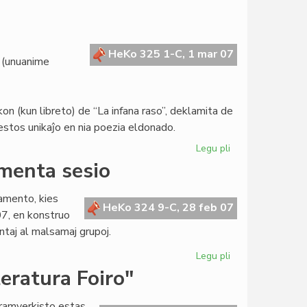
Svisa
enciklopedio
pri
la
HeKo 325 1-C, 1 mar 07
 (unuanime
Esperanta
Civito
 (kun libreto) de “La infana raso”, deklamita de
stos unikaĵo en nia poezia eldonado.
Legu pli
pri
Gravaj
amenta sesio
investoj
en
lamento, kies
Meksiko
HeKo 324 9-C, 28 feb 07
7, en konstruo
taj al malsamaj grupoj.
Legu pli
pri
En
eratura Foiro"
Bruselo
la
dramverkisto estas