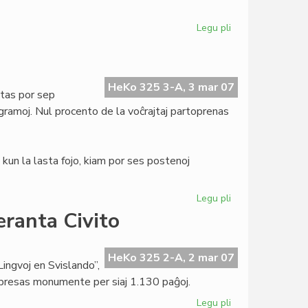
Legu pli
pri
Tago
de
Verkistoj
por
HeKo 325 3-A, 3 mar 07
tas por sep
Paco
gramoj. Nul procento de la voĉrajtaj partoprenas
kun la lasta fojo, kiam por ses postenoj
Legu pli
pri
Demokratia
eranta Civito
fiasko
en
UEA
HeKo 325 2-A, 2 mar 07
Lingvoj en Svislando”,
mpresas monumente per siaj 1.130 paĝoj.
Legu pli
pri