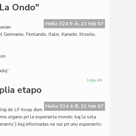
Martinelli
"La Ondo"
proponas
rezolucion
pri
HeKo 324 5-A, 23 feb 07
acian
la
 Germanio, Finnlando, Italio, Kanado, Kroatio,
2008a
on.
doj”.
Legu pli
pri
Internacia
plia etapo
Fotokonkurso
de
"La
HeKo 324 4-B, 22 feb 07
titaj de LF-koop dum
Ondo"
rma organo pri la esperanta mondo, kaj la sola
ranto”) kiuj informadas ne nur pri unu esperanto-