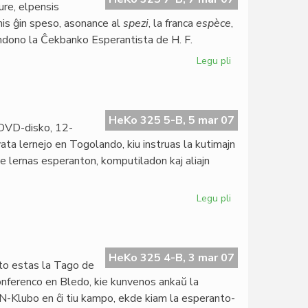
ure, elpensis
mis ĝin speso, asonance al
spezi
, la franca
espèce
,
ondono la Ĉekbanko Esperantista de H. F.
Legu pli
pri
La
speso
estus
centjara
HeKo 325 5-B, 5 mar 07
 DVD-disko, 12-
vata lernejo en Togolando, kiu instruas la kutimajn
rome lernas esperanton, komputiladon kaj aliajn
Legu pli
pri
Filmo
pri
Institut
Zamenhof
HeKo 325 4-B, 3 mar 07
o estas la Tago de
konferenco en Bledo, kie kunvenos ankaŭ la
N-Klubo en ĉi tiu kampo, ekde kiam la esperanto-