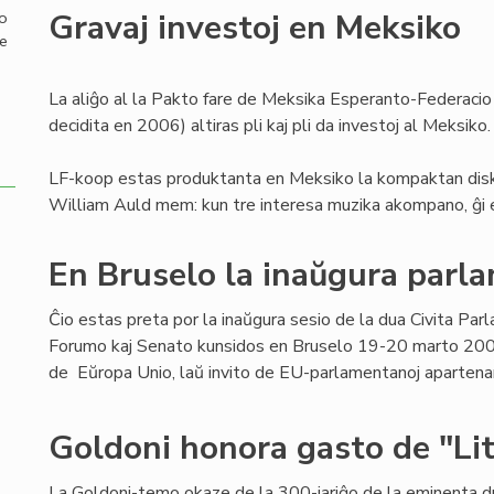
Gravaj investoj en Meksiko
mo
de
La aliĝo al la Pakto fare de Meksika Esperanto-Federacio
decidita en 2006) altiras pli kaj pli da investoj al Meksiko.
LF-koop estas produktanta en Meksiko la kompaktan diskon
William Auld mem: kun tre interesa muzika akompano, ĝi e
En Bruselo la inaŭgura parl
Ĉio estas preta por la inaŭgura sesio de la dua Civita Par
Forumo kaj Senato kunsidos en Bruselo 19-20 marto 200
de Eŭropa Unio, laŭ invito de EU-parlamentanoj apartenan
Goldoni honora gasto de "Lit
La Goldoni-temo okaze de la 300-jariĝo de la eminenta 