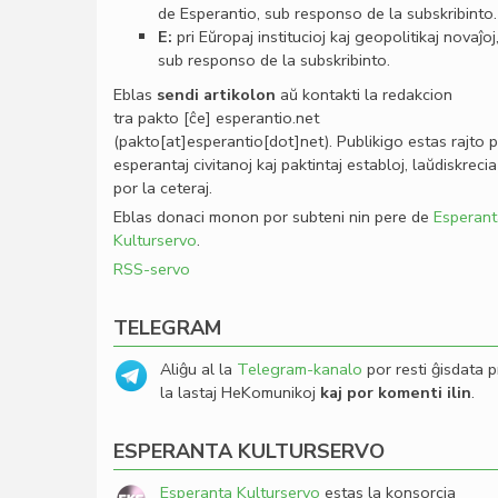
de Esperantio, sub responso de la subskribinto.
E:
pri Eŭropaj institucioj kaj geopolitikaj novaĵoj
sub responso de la subskribinto.
Eblas
sendi
artikolon
aŭ kontakti la redakcion
tra
pakto
[ĉe]
esperantio
.
net
(pakto[at]esperantio[dot]net)
. Publikigo estas rajto 
esperantaj civitanoj kaj paktintaj establoj, laŭdiskrecia
por la ceteraj.
Eblas donaci monon por subteni nin pere de
Esperant
Kulturservo
.
RSS-servo
TELEGRAM
Aliĝu al la
Telegram-kanalo
por resti ĝisdata p
la lastaj HeKomunikoj
kaj por komenti ilin
.
ESPERANTA KULTURSERVO
Esperanta Kulturservo
estas la konsorcia