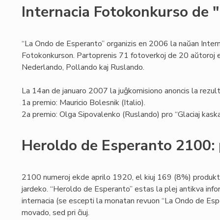
Internacia Fotokonkurso de 
“La Ondo de Esperanto” organizis en 2006 la naŭan Intern
Fotokonkurson. Partoprenis 71 fotoverkoj de 20 aŭtoroj el
Nederlando, Pollando kaj Ruslando.
La 14an de januaro 2007 la juĝkomisiono anoncis la rezult
1a premio: Mauricio Bolesnik (Italio).
2a premio: Olga Sipovalenko (Ruslando) pro “Glaciaj kaska
Heroldo de Esperanto 2100: 
2100 numeroj ekde aprilo 1920, el kiuj 169 (8%) produk
jardeko. “Heroldo de Esperanto” estas la plej antikva info
internacia (se escepti la monatan revuon “La Ondo de Espe
movado, sed pri ĉiuj.