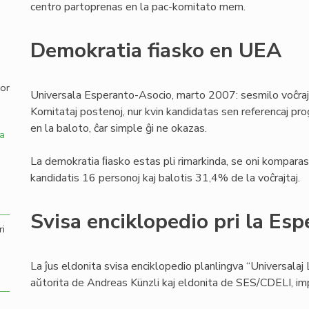
centro partoprenas en la pac-komitato mem.
,
Demokratia fiasko en UEA
por
Universala Esperanto-Asocio, marto 2007: sesmilo voĉraj
Komitataj postenoj, nur kvin kandidatas sen referencaj pro
en la baloto, ĉar simple ĝi ne okazas.
a
La demokratia ﬁasko estas pli rimarkinda, se oni komparas 
kandidatis 16 personoj kaj balotis 31,4% de la voĉrajtaj.
Svisa enciklopedio pri la Esp
ri
La ĵus eldonita svisa enciklopedio planlingva “Universalaj 
aŭtorita de Andreas Künzli kaj eldonita de SES/CDELI, i