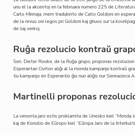
unu el la akcentoj en la februara numero 225 de
Literatur
Carlo Minnaja, mem tradukinto de Carlo Goldoni en espera
de la revuo oni legos pri Goldoni kaj ghuos sur la kovrilpa
de liaj verkoj.
Ruĝa rezolucio kontraŭ gra
Sen. Dieter Rooke, de la Ruĝa grupo, proponas rezolucion
Esperantan Civiton aliĝi al la monda kampanjo kontraŭ gr
tiu kampanjo en Esperantio ĝis nun aliĝis nur Sennacieca
Martinelli proponas rezoluci
La venonta jaro estis proklamita de Unesko kiel “Monda Ja
kaj de Konsilio de Eŭropo kiel “Eŭropa Jaro de la Interkult