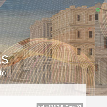
as
to
HeKo 325 7-B, 7 mar 07