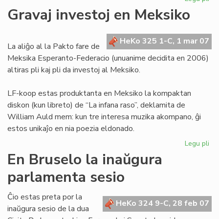
Sv
Gravaj investoj en Meksiko
enc
pri
la
HeKo 325 1-C, 1 mar 07
La aliĝo al la Pakto fare de
Es
Meksika Esperanto-Federacio (unuanime decidita en 2006)
Civ
altiras pli kaj pli da investoj al Meksiko.
LF-koop estas produktanta en Meksiko la kompaktan
diskon (kun libreto) de “La infana raso”, deklamita de
William Auld mem: kun tre interesa muzika akompano, ĝi
estos unikaĵo en nia poezia eldonado.
Legu pli
pri
Gr
En Bruselo la inaŭgura
inv
parlamenta sesio
en
Me
Ĉio estas preta por la
HeKo 324 9-C, 28 feb 07
inaŭgura sesio de la dua