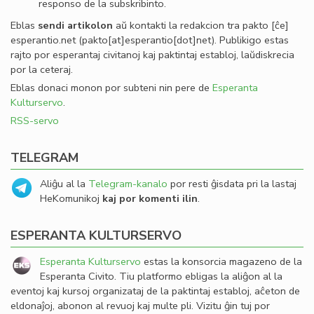
responso de la subskribinto.
Eblas
sendi
artikolon
aŭ kontakti la redakcion tra
pakto
[ĉe]
esperantio
.
net
(pakto[at]esperantio[dot]net)
. Publikigo estas
rajto por esperantaj civitanoj kaj paktintaj establoj, laŭdiskrecia
por la ceteraj.
Eblas donaci monon por subteni nin pere de
Esperanta
Kulturservo
.
RSS-servo
TELEGRAM
Aliĝu al la
Telegram-kanalo
por resti ĝisdata pri la lastaj
HeKomunikoj
kaj por komenti ilin
.
ESPERANTA KULTURSERVO
Esperanta Kulturservo
estas la konsorcia magazeno de la
Esperanta Civito. Tiu platformo ebligas la aliĝon al la
eventoj kaj kursoj organizataj de la paktintaj establoj, aĉeton de
eldonaĵoj, abonon al revuoj kaj multe pli. Vizitu ĝin tuj por