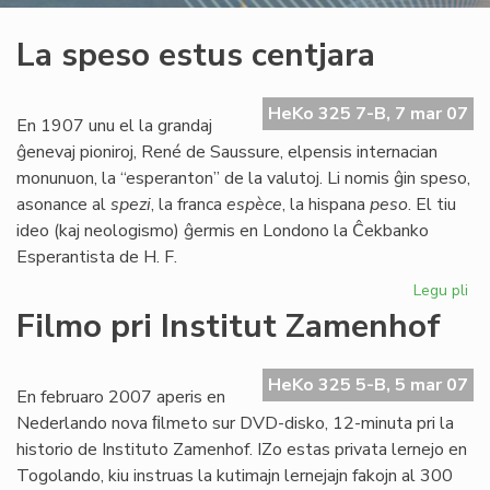
La speso estus centjara
HeKo 325 7-B, 7 mar 07
En 1907 unu el la grandaj
ĝenevaj pioniroj, René de Saussure, elpensis internacian
monunuon, la “esperanton” de la valutoj. Li nomis ĝin speso,
asonance al
spezi
, la franca
espèce
, la hispana
peso
. El tiu
ideo (kaj neologismo) ĝermis en Londono la Ĉekbanko
Esperantista de H. F.
Legu pli
pri
La
Filmo pri Institut Zamenhof
sp
es
cen
HeKo 325 5-B, 5 mar 07
En februaro 2007 aperis en
Nederlando nova ﬁlmeto sur DVD-disko, 12-minuta pri la
historio de Instituto Zamenhof. IZo estas privata lernejo en
Togolando, kiu instruas la kutimajn lernejajn fakojn al 300