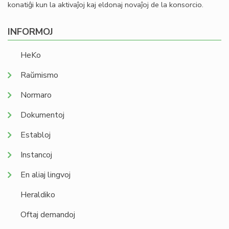
konatiĝi kun la aktivaĵoj kaj eldonaj novaĵoj de la konsorcio.
INFORMOJ
HeKo
Raŭmismo
Normaro
Dokumentoj
Establoj
Instancoj
En aliaj lingvoj
Heraldiko
Oftaj demandoj