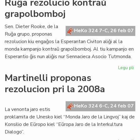
Ruĝa rezolucio kontraŭ
ho
grapolbomboj
ga
de
"Li
Sen. Dieter Rooke, de la
HeKo 324 7-C, 26 feb 07
Foi
Ruĝa grupo, proponas
rezolucion kiu engaĝos la Esperantan Civiton aliĝi al la
monda kampanjo kontraŭ grapolbomboj. Al tiu kampanjo en
Esperantio ĝis nun aliĝis nur Sennacieca Asocio Tutmonda.
Legu pli
pri
Ru
Martinelli proponas
rez
rezolucion pri la 2008a
ko
gr
HeKo 324 6-C, 24 feb 07
La venonta jaro estis
proklamita de Unesko kiel “Monda Jaro de la Lingvoj” kaj de
Konsilio de Eŭropo kiel “Eŭropa Jaro de la Interkultura
Dialogo”.