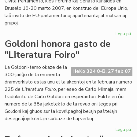
Civita Parlamento, kies Forumo kaj Senato kunsidos en
Bruselo 19-20 marto 2007, en konstruo de Eŭropa Unio,
laŭ invito de EU-parlamentanoj apartenantaj al malsamaj
grupoj.
Legu pli
pri
En
Goldoni honora gasto de
Br
"Literatura Foiro"
la
in
pa
La Goldoni-temo okaze de la
HeKo 324 8-B, 27 feb 07
ses
300-jariĝo de la eminenta
dramverkisto estas unu el la akcentoj en la februara numero
225 de
Literatura Foiro
, per eseo de Carlo Minnaja, mem
tradukinto de Carlo Goldoni en esperanton. Fakte en ĉiu
numero de la 38a jarkolekto de la revuo oni legos pri
Goldoni kaj ghuos sur la kovrilpaghoj belajn paŝtelajn
desegnaĵojn kreitajn surbaze de liaj verkoj.
Legu pli
pri
Go