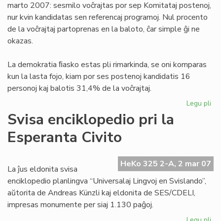
marto 2007: sesmilo voĉrajtas por sep Komitataj postenoj,
nur kvin kandidatas sen referencaj programoj. Nul procento
de la voĉrajtaj partoprenas en la baloto, ĉar simple ĝi ne
okazas.
La demokratia ﬁasko estas pli rimarkinda, se oni komparas
kun la lasta fojo, kiam por ses postenoj kandidatis 16
personoj kaj balotis 31,4% de la voĉrajtaj.
Legu pli
pri
De
Svisa enciklopedio pri la
fia
Esperanta Civito
en
UE
HeKo 325 2-A, 2 mar 07
La ĵus eldonita svisa
enciklopedio planlingva “Universalaj Lingvoj en Svislando”,
aŭtorita de Andreas Künzli kaj eldonita de SES/CDELI,
impresas monumente per siaj 1.130 paĝoj.
Legu pli
pri