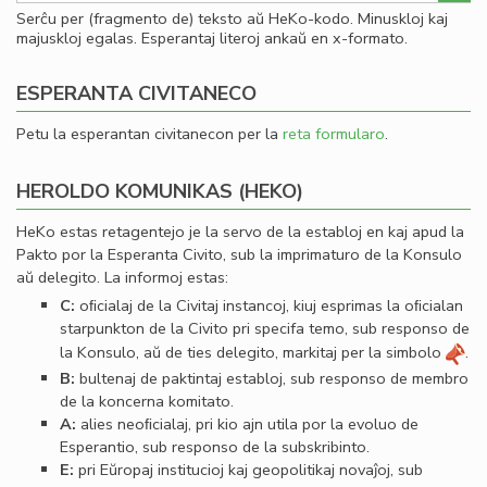
Serĉu per (fragmento de) teksto aŭ HeKo-kodo. Minuskloj kaj
majuskloj egalas. Esperantaj literoj ankaŭ en x-formato.
ESPERANTA CIVITANECO
Petu la esperantan civitanecon per la
reta formularo
.
HEROLDO KOMUNIKAS (HEKO)
HeKo estas retagentejo je la servo de la establoj en kaj apud la
Pakto por la Esperanta Civito, sub la imprimaturo de la Konsulo
aŭ delegito. La informoj estas:
C:
oﬁcialaj de la Civitaj instancoj, kiuj esprimas la oﬁcialan
starpunkton de la Civito pri specifa temo, sub responso de
la Konsulo, aŭ de ties delegito, markitaj per la simbolo
.
B:
bultenaj de paktintaj establoj, sub responso de membro
de la koncerna komitato.
A:
alies neoﬁcialaj, pri kio ajn utila por la evoluo de
Esperantio, sub responso de la subskribinto.
E:
pri Eŭropaj institucioj kaj geopolitikaj novaĵoj, sub