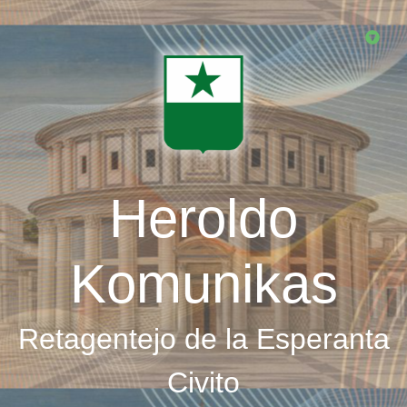
Skip
to
main
content
Heroldo
Komunikas
Retagentejo de la Esperanta
Civito