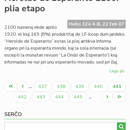
Fo
plia etapo
de
"L
On
HeKo 324 4-B, 22 feb 07
2100 numeroj ekde aprilo
1920, el kiuj 169 (8%) produktitaj de LF-koop dum jardeko.
“Heroldo de Esperanto” estas la plej antikva informa
organo pri la esperanta mondo, kaj la sola internacia (se
escepti la monatan revuon “La Ondo de Esperanto”) kiuj
informadas ne nur pri unu esperanto-movado, sed pri ĉiuj.
Legu pli
pri
He
Pagination
de
Unua
Antaŭa
Paĝo
Paĝo
Paĝo
Paĝo
Aktual
437
438
439
440
441
…
Es
paĝo
paĝo
paĝo
21
Paĝo
Paĝo
Paĝo
Paĝo
Next
Last
442
443
444
445
…
pli
page
page
et
SERĈO