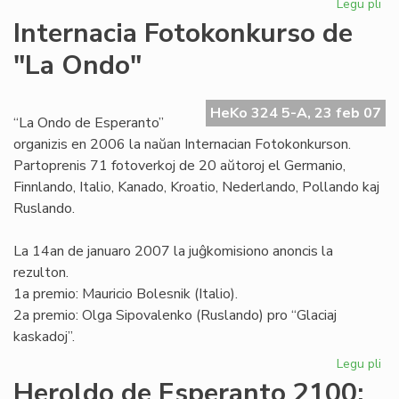
Legu pli
pri
Mar
Internacia Fotokonkurso de
pr
"La Ondo"
rez
pri
la
HeKo 324 5-A, 23 feb 07
20
“La Ondo de Esperanto”
organizis en 2006 la naŭan Internacian Fotokonkurson.
Partoprenis 71 fotoverkoj de 20 aŭtoroj el Germanio,
Finnlando, Italio, Kanado, Kroatio, Nederlando, Pollando kaj
Ruslando.
La 14an de januaro 2007 la juĝkomisiono anoncis la
rezulton.
1a premio: Mauricio Bolesnik (Italio).
2a premio: Olga Sipovalenko (Ruslando) pro “Glaciaj
kaskadoj”.
Legu pli
pri
Int
Heroldo de Esperanto 2100: