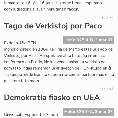
lernantoj, de 6- ĝis 16-jaraj. Ili krome lernas esperanton,
komputiladon kaj aliajn nekutimajn fakojn.
Legu pli
pri
Fil
Tago de Verkistoj por Paco
pri
Ins
Za
HeKo 325 4-B, 3 mar 07
Ekde la 48a PEN-
mondkongreso en 1986, la Tria de Marto estas la Tago de
Verkistoj por Paco. Perspektive al la baldaŭa internacia
konferenco en Bledo, kie kunvenos ankaŭ la verkista pac-
komitato, indas rememori la aktivecon de PEN-Klubo en ĉi
tiu kampo, ekde kiam la esperanto-centro partoprenas en la
pac-komitato mem.
Legu pli
pri
Ta
Demokratia fiasko en UEA
de
Ver
po
HeKo 325 3-A, 3 mar 07
Universala Esperanto-Asocio,
Pa