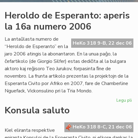
Heroldo de Esperanto: aperis
la 16a numero 2006
La antaŭlasta numero de
HeKo 318 9-B, 22 dec 06
“Heroldo de Esperanto” en la
jaro 2006 atingis la abonantaron. En la unua paĝo, la
ĉefartikolo (de Giorgio Silfer) estas dediĉita al la bulgara
aktoro kaj reĝisoro Teo Jurukov, forpasinta ﬁne de
novembro. La frunta artikolo prezentas la projektojn de la
Esperanta Civito por Afriko en 2007, fare de Chamberline
Nguefack, Vickonsulino pri la Tria Mondo.
Legu pli
pri
He
Konsula saluto
de
Es
ape
HeKo 318 8-C, 21 dec 06
Kiel eliranta respektive
la
eniranta Konsuloj de la Esperanta Civito, ni elkore dankas la