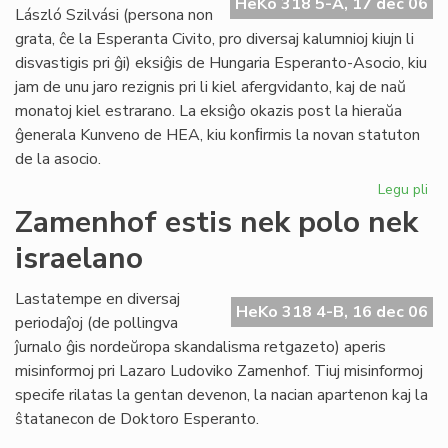
HeKo 318 5-A, 17 dec 06
László Szilvási (persona non
grata, ĉe la Esperanta Civito, pro diversaj kalumnioj kiujn li
disvastigis pri ĝi) eksiĝis de Hungaria Esperanto-Asocio, kiu
jam de unu jaro rezignis pri li kiel afergvidanto, kaj de naŭ
monatoj kiel estrarano. La eksiĝo okazis post la hieraŭa
ĝenerala Kunveno de HEA, kiu konﬁrmis la novan statuton
de la asocio.
Legu pli
pri
"P
Zamenhof estis nek polo nek
no
israelano
gra
ma
en
Lastatempe en diversaj
HeKo 318 4-B, 16 dec 06
Hu
periodaĵoj (de pollingva
ĵurnalo ĝis nordeŭropa skandalisma retgazeto) aperis
misinformoj pri Lazaro Ludoviko Zamenhof. Tiuj misinformoj
specife rilatas la gentan devenon, la nacian apartenon kaj la
ŝtatanecon de Doktoro Esperanto.