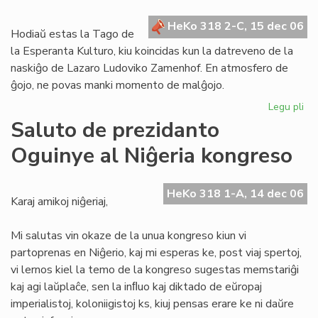
en
HeKo 318 2-C, 15 dec 06
la
Hodiaŭ estas la Tago de
ele
la Esperanta Kulturo, kiu koincidas kun la datreveno de la
naskiĝo de Lazaro Ludoviko Zamenhof. En atmosfero de
ĝojo, ne povas manki momento de malĝojo.
Legu pli
pri
De
Saluto de prezidanto
je
Oguinye al Niĝeria kongreso
la
Ta
de
HeKo 318 1-A, 14 dec 06
la
Karaj amikoj niĝeriaj,
Es
Kul
Mi salutas vin okaze de la unua kongreso kiun vi
partoprenas en Niĝerio, kaj mi esperas ke, post viaj spertoj,
vi lernos kiel la temo de la kongreso sugestas memstariĝi
kaj agi laŭplaĉe, sen la inﬂuo kaj diktado de eŭropaj
imperialistoj, koloniigistoj ks, kiuj pensas erare ke ni daŭre