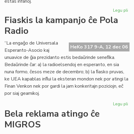
estas infanoj.
Legu pli
pri
Sa
Fiaskis la kampanjo ĉe Pola
de
Radio
pr
Og
al
“La engaĝo de Universala
HeKo 317 9-A, 12 dec 06
Niĝ
Esperanto-Asocio kaj
ko
unuavice de ĝia prezidanto estis bedaŭrinde seneﬁka.
Bedaŭrinde ĉar: a) la radioelsendoj en esperanto, en sia
nuna formo, ĉesos meze de decembro; b) la ﬁasko pruvas,
ke UEA kapablas inﬂui la eksteran mondon nek por atingi la
Finan Venkon nek por gardi la jam konkeritajn poziciojn, eĉ
por siaj geamikoj.
Legu pli
pri
Fia
Bela reklama atingo ĉe
la
MIGROS
ka
ĉe