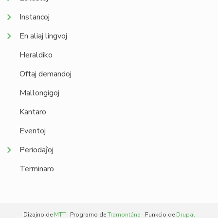
Instancoj
En aliaj lingvoj
Heraldiko
Oftaj demandoj
Mallongigoj
Kantaro
Eventoj
Periodaĵoj
Terminaro
Dizajno de
MTT
· Programo de
Tramontána
· Funkcio de
Drupal