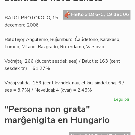
la
en
la
HeKo 318 6-C, 19 dec 06
BALOTPROTOKOLO, 15
nig
decembro 2006
Afr
Balotejoj: Angulemo, Buĵumburo, Ĉaŭdefono, Karakaso,
Lomeo, Milano, Razgrado, Roterdamo, Varsovio.
Voĉrajtaj: 266 (ducent sesdek ses) / Balotis: 163 (cent
sesdek tri) = 61,27%
Voĉoj validaj: 159 (cent kvindek nau, el kiuj sindetenaj: 6 /
ses = 3,7%) / Nevalidaj: 4 (kvar) = 2,45%
Legu pli
pri
Ele
"Persona non grata"
la
marĝenigita en Hungario
no
Se