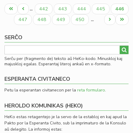
Pagination
ne
Unua
Antaŭa
Paĝo
Paĝo
Paĝo
Paĝo
Aktual
442
443
444
445
446
…
plu
paĝo
paĝo
paĝo
ĉe
Paĝo
Paĝo
Paĝo
Paĝo
Next
Last
447
448
449
450
…
de
page
page
"S
SERĈO
Serĉu per (fragmento de) teksto aŭ HeKo-kodo. Minuskloj kaj
majuskloj egalas. Esperantaj literoj ankaŭ en x-formato.
ESPERANTA CIVITANECO
Petu la esperantan civitanecon per la
reta formularo
.
HEROLDO KOMUNIKAS (HEKO)
HeKo estas retagentejo je la servo de la establoj en kaj apud la
Pakto por la Esperanta Civito, sub la imprimaturo de la Konsulo
aŭ delegito. La informoj estas: