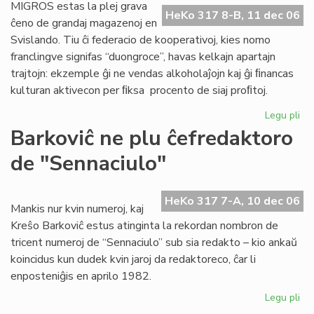
Po
MIGROS estas la plej grava
HeKo 317 8-B, 11 dec 06
Ra
ĉeno de grandaj magazenoj en
Svislando. Tiu ĉi federacio de kooperativoj, kies nomo
franclingve signifas “duongroce”, havas kelkajn apartajn
trajtojn: ekzemple ĝi ne vendas alkoholaĵojn kaj ĝi ﬁnancas
kulturan aktivecon per ﬁksa procento de siaj proﬁtoj.
Legu pli
pri
Be
Barkoviĉ ne plu ĉefredaktoro
re
de "Sennaciulo"
ati
ĉe
MI
HeKo 317 7-A, 10 dec 06
Mankis nur kvin numeroj, kaj
Kreŝo Barkoviĉ estus atinginta la rekordan nombron de
tricent numeroj de “Sennaciulo” sub sia redakto – kio ankaŭ
koincidus kun dudek kvin jaroj da redaktoreco, ĉar li
enposteniĝis en aprilo 1982.
Legu pli
pri
Bar