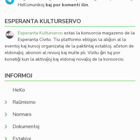
HeKomunikoj
kaj por komenti ilin
.
ESPERANTA KULTURSERVO
Esperanta Kulturservo
estas la konsorcia magazeno de la
Esperanta Civito. Tiu platformo ebligas la aliĝon al la
eventoj kaj kursoj organizataj de la paktintaj establoj, aĉeton de
eldonaĵoj, abonon al revuoj kaj multe pli. Vizitu ĝin tuj por
konatiĝi kun la aktivaĵoj kaj eldonaj novaĵoj de la konsorcio.
INFORMOJ
HeKo
Raŭmismo
Normaro
Dokumentoj
Establoj