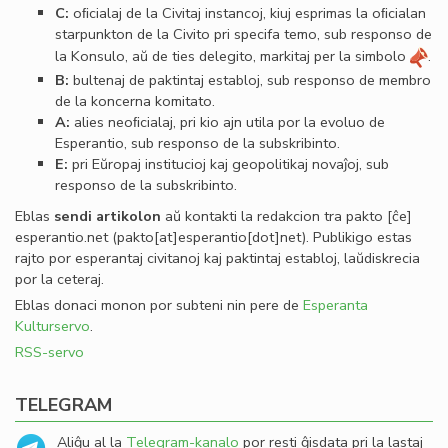
C:
oﬁcialaj de la Civitaj instancoj, kiuj esprimas la oﬁcialan
starpunkton de la Civito pri specifa temo, sub responso de
la Konsulo, aŭ de ties delegito, markitaj per la simbolo
.
B:
bultenaj de paktintaj establoj, sub responso de membro
de la koncerna komitato.
A:
alies neoﬁcialaj, pri kio ajn utila por la evoluo de
Esperantio, sub responso de la subskribinto.
E:
pri Eŭropaj institucioj kaj geopolitikaj novaĵoj, sub
responso de la subskribinto.
Eblas
sendi
artikolon
aŭ kontakti la redakcion tra
pakto
[ĉe]
esperantio
.
net
(pakto[at]esperantio[dot]net)
. Publikigo estas
rajto por esperantaj civitanoj kaj paktintaj establoj, laŭdiskrecia
por la ceteraj.
Eblas donaci monon por subteni nin pere de
Esperanta
Kulturservo
.
RSS-servo
TELEGRAM
Aliĝu al la
Telegram-kanalo
por resti ĝisdata pri la lastaj