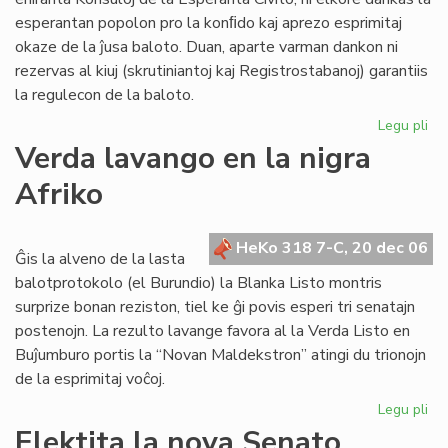
16
esperantan popolon pro la konﬁdo kaj aprezo esprimitaj
nu
okaze de la ĵusa baloto. Duan, aparte varman dankon ni
20
rezervas al kiuj (skrutiniantoj kaj Registrostabanoj) garantiis
la regulecon de la baloto.
Legu pli
pri
Ko
Verda lavango en la nigra
sal
Afriko
HeKo 318 7-C, 20 dec 06
Ĝis la alveno de la lasta
balotprotokolo (el Burundio) la Blanka Listo montris
surprize bonan reziston, tiel ke ĝi povis esperi tri senatajn
postenojn. La rezulto lavange favora al la Verda Listo en
Buĵumburo portis la “Novan Maldekstron” atingi du trionojn
de la esprimitaj voĉoj.
Legu pli
pri
Ve
Elektita la nova Senato