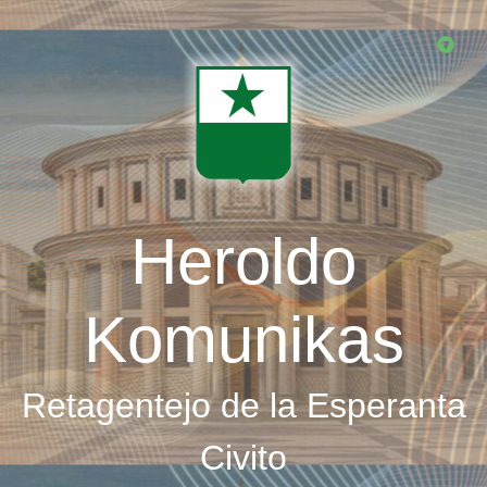
Skip
to
main
content
Heroldo
Komunikas
Retagentejo de la Esperanta
Civito