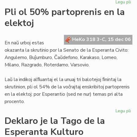
Legu pli
pri
Za
Pli ol 50% partoprenis en la
est
elektoj
ne
po
ne
HeKo 318 3-C, 15 dec 06
isr
En naŭ urboj estas
okazanta la skrutinio por la Senato de la Esperanta Civito:
Angulemo, Buĵumburo, Ĉaŭdefono, Karakaso, Lomeo,
Milano, Razgrado, Roterdamo, Varsovio.
Laŭ la indikoj alﬂuantaj el la unuaj tri balotejoj ﬁnintaj la
skrutinion, pli ol 54% de la voĉrajtaj enskribitoj partoprenis
en la elektoj: por Esperantio (sed ne nur) temas pri alta
procento.
Legu pli
pri
Pli
Deklaro je la Tago de la
ol
Esperanta Kulturo
50
par