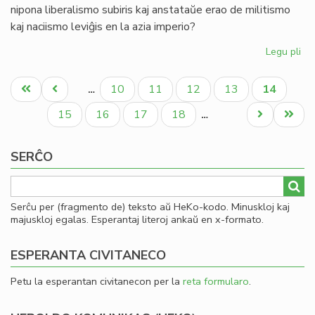
nipona liberalismo subiris kaj anstataŭe erao de militismo
kaj naciismo leviĝis en la azia imperio?
Legu pli
pri
Ja
Pagination
est
Unua
Antaŭa
Paĝo
Paĝo
Paĝo
Paĝo
Aktuala
10
11
12
13
14
…
ba
paĝo
paĝo
paĝo
fo
Paĝo
Paĝo
Paĝo
Paĝo
Next
Last
15
16
17
18
…
page
page
SERĈO
Serĉu per (fragmento de) teksto aŭ HeKo-kodo. Minuskloj kaj
majuskloj egalas. Esperantaj literoj ankaŭ en x-formato.
ESPERANTA CIVITANECO
Petu la esperantan civitanecon per la
reta formularo
.