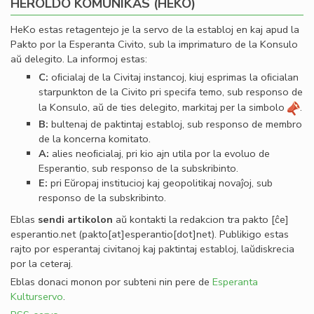
HEROLDO KOMUNIKAS (HEKO)
HeKo estas retagentejo je la servo de la establoj en kaj apud la
Pakto por la Esperanta Civito, sub la imprimaturo de la Konsulo
aŭ delegito. La informoj estas:
C:
oﬁcialaj de la Civitaj instancoj, kiuj esprimas la oﬁcialan
starpunkton de la Civito pri specifa temo, sub responso de
la Konsulo, aŭ de ties delegito, markitaj per la simbolo
.
B:
bultenaj de paktintaj establoj, sub responso de membro
de la koncerna komitato.
A:
alies neoﬁcialaj, pri kio ajn utila por la evoluo de
Esperantio, sub responso de la subskribinto.
E:
pri Eŭropaj institucioj kaj geopolitikaj novaĵoj, sub
responso de la subskribinto.
Eblas
sendi
artikolon
aŭ kontakti la redakcion tra
pakto
[ĉe]
esperantio
.
net
(pakto[at]esperantio[dot]net)
. Publikigo estas
rajto por esperantaj civitanoj kaj paktintaj establoj, laŭdiskrecia
por la ceteraj.
Eblas donaci monon por subteni nin pere de
Esperanta
Kulturservo
.