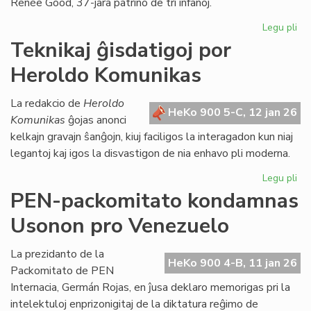
Renée Good, 37-jara patrino de tri infanoj.
str
Legu pli
pri
FE
Teknikaj ĝisdatigoj por
de
Heroldo Komunikas
pri
Mi
La redakcio de
Heroldo
HeKo 900 5-C, 12 jan 26
Komunikas
ĝojas anonci
kelkajn gravajn ŝanĝojn, kiuj faciligos la interagadon kun niaj
legantoj kaj igos la disvastigon de nia enhavo pli moderna.
Legu pli
pri
Tek
PEN-packomitato kondamnas
ĝis
Usonon pro Venezuelo
po
He
Ko
La prezidanto de la
HeKo 900 4-B, 11 jan 26
Packomitato de PEN
Internacia, Germán Rojas, en ĵusa deklaro memorigas pri la
intelektuloj enprizonigitaj de la diktatura reĝimo de