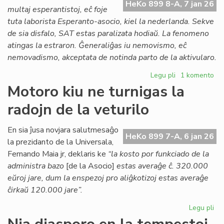
HeKo 899 8-A, 7 jan 26
de
multaj esperantistoj, eĉ foje
Ve
tuta laborista Esperanto-asocio, kiel la nederlanda. Sekve
de sia disfalo, SAT estas paralizata hodiaŭ. La fenomeno
atingas la estraron. Ĝeneraliĝas iu nemovismo, eĉ
nemovadismo, akceptata de notinda parto de la aktivularo.
Legu pli
pri
1 komento
Djémil
Motoro kiu ne turnigas la
Kessous
radojn de la veturilo
pri
la
agonianta
En sia ĵusa novjara salutmesaĝo
HeKo 899 7-A, 6 jan 26
SAT
la prezidanto de la Universala,
Fernando Maia jr, deklaris ke
“la kosto por funkciado de la
administra bazo
[de la Asocio]
estas averaĝe ĉ. 320.000
eŭroj jare, dum la enspezoj pro aliĝkotizoj estas averaĝe
ĉirkaŭ 120.000 jare”.
Legu pli
pri
Mo