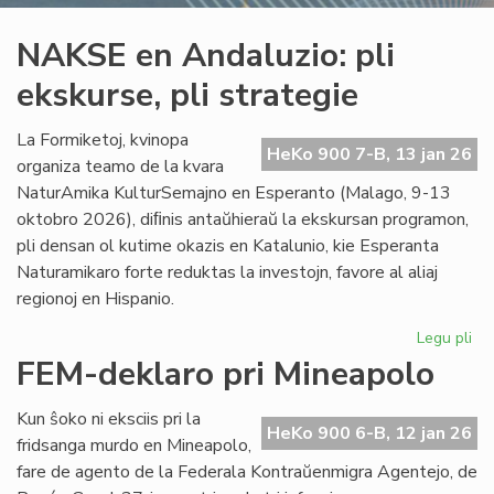
NAKSE en Andaluzio: pli
ekskurse, pli strategie
La Formiketoj, kvinopa
HeKo 900 7-B, 13 jan 26
organiza teamo de la kvara
NaturAmika KulturSemajno en Esperanto (Malago, 9-13
oktobro 2026), diﬁnis antaŭhieraŭ la ekskursan programon,
pli densan ol kutime okazis en Katalunio, kie Esperanta
Naturamikaro forte reduktas la investojn, favore al aliaj
regionoj en Hispanio.
Legu pli
pri
NA
FEM-deklaro pri Mineapolo
en
An
Kun ŝoko ni eksciis pri la
pli
HeKo 900 6-B, 12 jan 26
fridsanga murdo en Mineapolo,
eks
fare de agento de la Federala Kontraŭenmigra Agentejo, de
pli