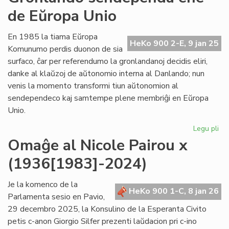
civ
de Eŭropa Unio
Da
Bu
En 1985 la tiama Eŭropa
HeKo 900 2-E, 9 jan 25
Komunumo perdis duonon de sia
surfaco, ĉar per referendumo la gronlandanoj decidis eliri,
danke al klaŭzoj de aŭtonomio interna al Danlando; nun
venis la momento transformi tiun aŭtonomion al
sendependeco kaj samtempe plene membriĝi en Eŭropa
Unio.
Legu pli
pri
Gr
Omaĝe al Nicole Pairou x
se
(1936[1983]-2024)
en
de
Eŭ
Je la komenco de la
HeKo 900 1-C, 8 jan 26
Un
Parlamenta sesio en Pavio,
29 decembro 2025, la Konsulino de la Esperanta Civito
petis c-anon Giorgio Silfer prezenti laŭdacion pri c-ino