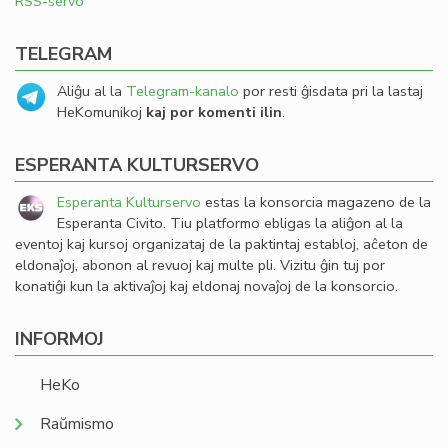
RSS-servo
TELEGRAM
Aliĝu al la
Telegram-kanalo
por resti ĝisdata pri la lastaj
HeKomunikoj
kaj por komenti ilin
.
ESPERANTA KULTURSERVO
Esperanta Kulturservo
estas la konsorcia magazeno de la
Esperanta Civito. Tiu platformo ebligas la aliĝon al la
eventoj kaj kursoj organizataj de la paktintaj establoj, aĉeton de
eldonaĵoj, abonon al revuoj kaj multe pli. Vizitu ĝin tuj por
konatiĝi kun la aktivaĵoj kaj eldonaj novaĵoj de la konsorcio.
INFORMOJ
HeKo
Raŭmismo