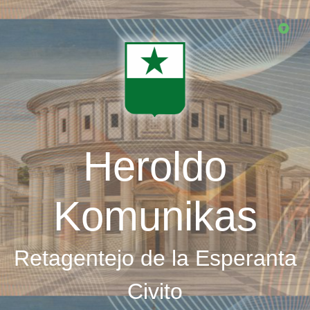
Skip
to
main
content
Heroldo
Komunikas
Retagentejo de la Esperanta
Civito