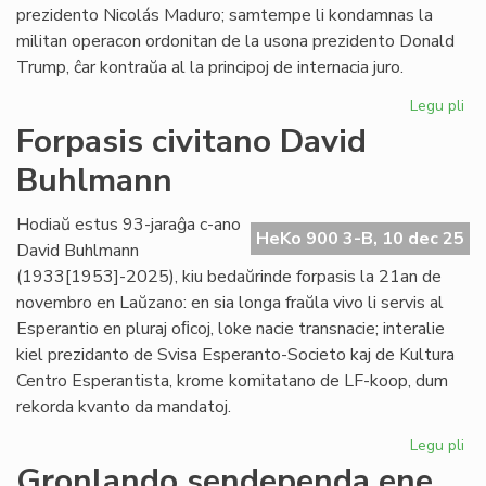
prezidento Nicolás Maduro; samtempe li kondamnas la
militan operacon ordonitan de la usona prezidento Donald
Trump, ĉar kontraŭa al la principoj de internacia juro.
Legu pli
pri
PE
Forpasis civitano David
pa
Buhlmann
ko
Us
pr
Hodiaŭ estus 93-jaraĝa c-ano
HeKo 900 3-B, 10 dec 25
Ve
David Buhlmann
(1933[1953]-2025), kiu bedaŭrinde forpasis la 21an de
novembro en Laŭzano: en sia longa fraŭla vivo li servis al
Esperantio en pluraj oﬁcoj, loke nacie transnacie; interalie
kiel prezidanto de Svisa Esperanto-Societo kaj de Kultura
Centro Esperantista, krome komitatano de LF-koop, dum
rekorda kvanto da mandatoj.
Legu pli
pri
For
Gronlando sendependa ene