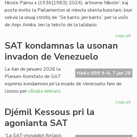
Nicole Pairou x (1936[1983]-2024), artnome Nikolin”, kaj
poste invitis la Parlamenton al minuta silenta kunstaro, kiun
sekvis la unuaj strofoj de “Se kanto, jen kanto”, per la voĉo
de Anjo Amika. Jen la teksto de la laŭdacio.
Legu pli
pri
Om
SAT kondamnas la usonan
al
invadon de Venezuelo
Nic
Pai
x
La 4an de januaro 2026 la
HeKo 899 9-A, 7 jan 26
(1
Plenum-Komitato de SAT
esprimis kondamnon pri la invado de Venezuelo fare de
Usono per
oﬁciala deklaro
:
Legu pli
pri
SA
Djémil Kessous pri la
ko
agonianta SAT
la
us
in
“La SAT-movadon forlasis