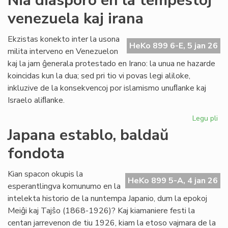
Nia diasporo en la tempestoj
kiu
venezuela kaj irana
ne
tur
la
Ekzistas konekto inter la usona
HeKo 899 6-E, 5 jan 26
rad
milita interveno en Venezuelon
de
kaj la jam ĝenerala protestado en Irano: la unua ne hazarde
la
koincidas kun la dua; sed pri tio vi povas legi aliloke,
vet
inkluzive de la konsekvencoj por islamismo unuﬂanke kaj
Israelo aliﬂanke.
Legu pli
pri
Ni
Japana establo, baldaŭ
di
fondota
en
la
te
Kian spacon okupis la
HeKo 899 5-A, 4 jan 26
ve
esperantlingva komunumo en la
kaj
intelekta historio de la nuntempa Japanio, dum la epokoj
ira
Meiĝi kaj Tajŝo (1868-1926)? Kaj kiamaniere festi la
centan jarrevenon de tiu 1926, kiam la etoso vajmara de la