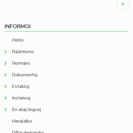
Pagination
Next
page
INFORMOJ
HeKo
Raŭmismo
Normaro
Dokumentoj
Establoj
Instancoj
En aliaj lingvoj
Heraldiko
Oftaj demandoj