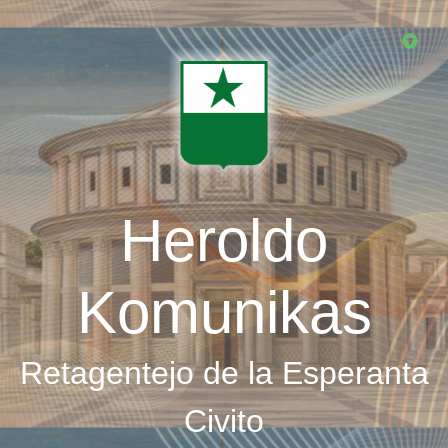
Skip
to
main
content
Heroldo
Komunikas
Retagentejo de la Esperanta
Civito