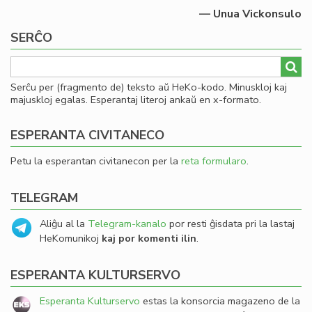
— Unua Vickonsulo
SERĈO
Serĉu per (fragmento de) teksto aŭ HeKo-kodo. Minuskloj kaj
majuskloj egalas. Esperantaj literoj ankaŭ en x-formato.
ESPERANTA CIVITANECO
Petu la esperantan civitanecon per la
reta formularo
.
TELEGRAM
Aliĝu al la
Telegram-kanalo
por resti ĝisdata pri la lastaj
HeKomunikoj
kaj por komenti ilin
.
ESPERANTA KULTURSERVO
Esperanta Kulturservo
estas la konsorcia magazeno de la