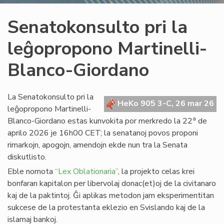
Senatokonsulto pri la
leĝopropono Martinelli-
Blanco-Giordano
La Senatokonsulto pri la
HeKo 905 3-C, 26 mar 26
leĝopropono Martinelli-
a
Blanco-Giordano estas kunvokita por merkredo la 22
de
aprilo 2026 je 16h00 CET; la senatanoj povos proponi
rimarkojn, apogojn, amendojn ekde nun tra la Senata
diskutlisto.
Eble nomota
“Lex Oblationaria”
, la projekto celas krei
bonfaran kapitalon per libervolaj donac(et)oj de la civitanaro
kaj de la paktintoj. Ĝi aplikas metodon jam eksperimentitan
sukcese de la protestanta eklezio en Svislando kaj de la
islamaj bankoj.