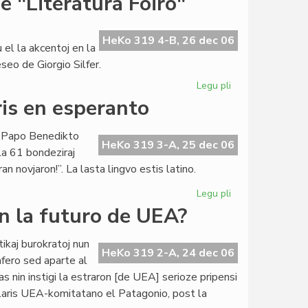
e "Literatura Foiro"
atakas
ambasadoron
Nanovfszky
HeKo 319 4-B, 26 dec 06
el la akcentoj en la
seo de Giorgio Silfer.
Legu pli
pri
Kompleta
is en esperanto
la
37a
e Papo Benedikto
jarkolekto
HeKo 319 3-A, 25 dec 06
la 61 bondeziraj
de
n novjaron!”. La lasta lingvo estis latino.
"Literatura
Foiro"
Legu pli
pri
Papo
n la futuro de UEA?
Benedikto
XVI
tikaj burokratoj nun
bondeziris
HeKo 319 2-A, 24 dec 06
afero sed aparte al
en
as nin instigi la estraron [de UEA] serioze pripensi
esperanto
eklaris UEA-komitatano el Patagonio, post la