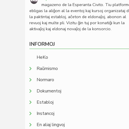
magazeno de la Esperanta Civito. Tiu platfor
ebligas la aliĝon al la eventoj kaj kursoj organizataj 
la paktintaj establoj, aĉeton de eldonaĵoj, abonon al
revuoj kaj multe pli. Vizitu ĝin tuj por konatiĝi kun la
aktivaĵoj kaj eldonaj novaĵoj de la konsorcio.
INFORMOJ
HeKo
Raŭmismo
Normaro
Dokumentoj
Establoj
Instancoj
En aliaj lingvoj