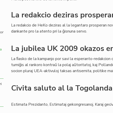
,
La redakcio deziras prospera
La redakcio de HeKo deziras al la legantaro prosperan nov
dankante pro la atento pri la ĝisnuna servo.
por
La jubilea UK 2009 okazos e
a
La ﬁasko de la kampanjo por savi la esperanto-redakcion 
turniĝis al rankoro kontraŭ la polaj aŭtoritatoj, kaj Pollan
socion pluraj UEA-aktivuloj taksas antisemita, politike ma
ri
Civita saluto al la Togoland
Estimata Prezidanto, Estimataj gekongresanoj, Karaj geciv