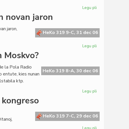
Legu pli
pri
La
n novan jaron
malriĉa
diasporo
an jaron,
HeKo 319 9-C, 31 dec 06
Legu pli
pri
La
n Moskvo?
redakcio
deziras
de la Pola Radio
prosperan
HeKo 319 8-A, 30 dec 06
do entute, kies nunan
novan
lstabila ktp.
jaron
Legu pli
pri
La
a kongreso
jubilea
UK
2009
HeKo 319 7-C, 29 dec 06
itanoj,
okazos
en
Legu pli
pri