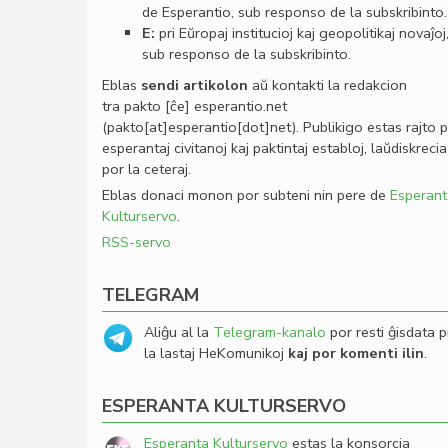
de Esperantio, sub responso de la subskribinto.
E:
pri Eŭropaj institucioj kaj geopolitikaj novaĵoj
sub responso de la subskribinto.
Eblas
sendi
artikolon
aŭ kontakti la redakcion
tra
pakto
[ĉe]
esperantio
.
net
(pakto[at]esperantio[dot]net)
. Publikigo estas rajto 
esperantaj civitanoj kaj paktintaj establoj, laŭdiskrecia
por la ceteraj.
Eblas donaci monon por subteni nin pere de
Esperant
Kulturservo
.
RSS-servo
TELEGRAM
Aliĝu al la
Telegram-kanalo
por resti ĝisdata p
la lastaj HeKomunikoj
kaj por komenti ilin
.
ESPERANTA KULTURSERVO
Esperanta Kulturservo
estas la konsorcia