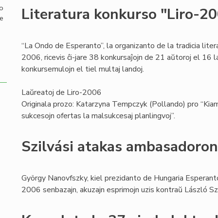
mo
Literatura konkurso "Liro-2
de
“La Ondo de Esperanto”, la organizanto de la tradicia liter
2006, ricevis ĉi-jare 38 konkursaĵojn de 21 aŭtoroj el 16 la
konkursemulojn el tiel multaj landoj.
Laŭreatoj de Liro-2006
Originala prozo: Katarzyna Tempczyk (Pollando) pro “Kiam
sukcesojn ofertas la malsukcesaj planlingvoj”.
Szilvási atakas ambasadoro
György Nanovfszky, kiel prezidanto de Hungaria Esperan
2006 senbazajn, akuzajn esprimojn uzis kontraŭ László Szi