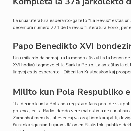
Kompleta la 37a jarkolekto d
La unua literatura esperanto-gazeto “La Revuo” estas unu 
decembra numero 224 de la revuo “Literatura Foiro”, per e
Papo Benedikto XVI bondezir
Unu miliardo da homoj tra la mondo aŭskultis la benon d
XVI hodiaŭ tagmeze el la Sankta Petro. La antaŭlasta el 
lingvoj estis esperanto: “Dibenitan Kristnaskon kaj prospera
Milito kun Pola Respubliko e
“La decido kiun la Pollanda registaro faris pere de siaj poli
potencaj en la Radio, decido vere malestima ne nur al nia 
Zamenhof mem kaj al esencaj valoroj tiom karaj al li, devig
ĉu ni okazigu nian tiujaran UK-on en Bjialistok” publike d