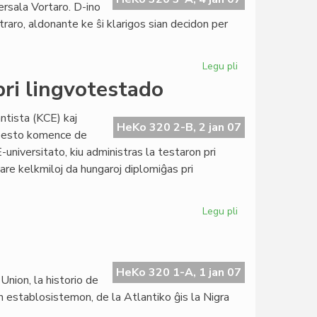
ersala Vortaro. D-ino
traro, aldonante ke ŝi klarigos sian decidon per
Legu pli
pri
Perla
pri lingvotestado
Martinelli
ne
ntista (KCE) kaj
partoprenos
HeKo 320 2-B, 2 jan 07
apesto komence de
en
universitato, kiu administras la testaron pri
akademia
ujare kelkmiloj da hungaroj diplomiĝas pri
baloto
Legu pli
pri
Kontrakto
inter
KCE
kaj
HeKo 320 1-A, 1 jan 07
Union, la historio de
ITK
n establosistemon, de la Atlantiko ĝis la Nigra
pri
lingvotestado