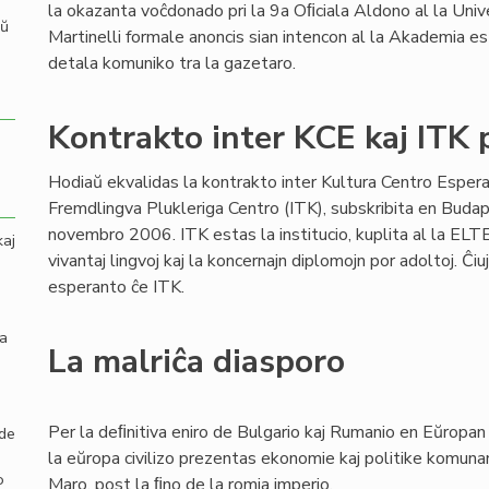
la okazanta voĉdonado pri la 9a Oﬁciala Aldono al la Univ
aŭ
Martinelli formale anoncis sian intencon al la Akademia es
detala komuniko tra la gazetaro.
Kontrakto inter KCE kaj ITK 
Hodiaŭ ekvalidas la kontrakto inter Kultura Centro Espera
Fremdlingva Plukleriga Centro (ITK), subskribita en Bud
novembro 2006. ITK estas la institucio, kuplita al la ELTE-
kaj
vivantaj lingvoj kaj la koncernajn diplomojn por adoltoj. Ĉi
esperanto ĉe ITK.
la
La malriĉa diasporo
Per la deﬁnitiva eniro de Bulgario kaj Rumanio en Eŭropan 
 de
la eŭropa civilizo prezentas ekonomie kaj politike komuna
o
Maro, post la ﬁno de la romia imperio.