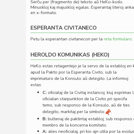
Serĉu per (fragmento de) teksto aŭ HeKo-kodo.
Minuskloj kaj majuskloj egalas. Esperantaj literoj ank
en x-formato.
ESPERANTA CIVITANECO
Petu la esperantan civitanecon per la
reta formularo
.
HEROLDO KOMUNIKAS (HEKO)
HeKo estas retagentejo je la servo de la establoj en 
apud la Pakto por la Esperanta Civito, sub la
imprimaturo de la Konsulo aŭ delegito. La informoj
estas:
C:
oﬁcialaj de la Civitaj instancoj, kiuj esprimas 
oﬁcialan starpunkton de la Civito pri specifa
temo, sub responso de la Konsulo, aŭ de ties
delegito, markitaj per la simbolo
.
B:
bultenaj de paktintaj establoj, sub responso
membro de la koncerna komitato.
A:
alies neoﬁcialaj, pri kio ajn utila por la evolu