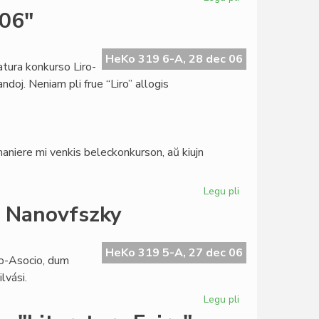
Moskvo?
Civita
006"
saluto
al
la
HeKo 319 6-A, 28 dec 06
atura konkurso Liro-
Togolanda
ndoj. Neniam pli frue “Liro” allogis
kongreso
aniere mi venkis beleckonkurson, aŭ kiujn
Legu pli
pri
Literatura
n Nanovfszky
konkurso
"Liro-
2006"
HeKo 319 5-A, 27 dec 06
to-Asocio, dum
lvási.
Legu pli
pri
Szilvási