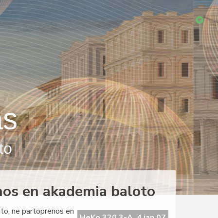
as
to
enos en akademia baloto
to, ne partoprenos en
HeKo 320 3-A, 4 jan 07