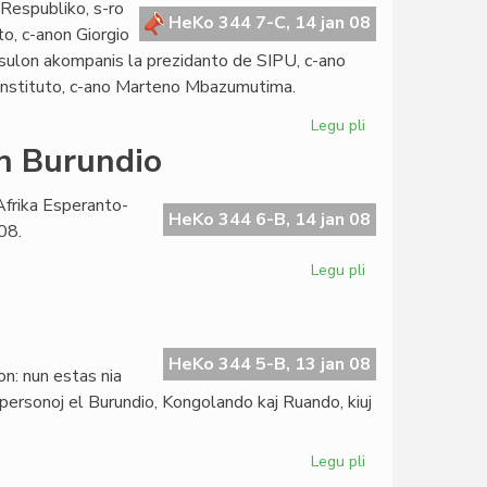
 Respubliko, s-ro
EKRA-
HeKo 344 7-C, 14 jan 08
to, c-anon Giorgio
2008
onsulon akompanis la prezidanto de SIPU, c-ano
-Instituto, c-ano Marteno Mbazumutima.
Legu pli
pri
La
en Burundio
burundia
Prezidento
Afrika Esperanto-
renkontis
HeKo 344 6-B, 14 jan 08
08.
la
Konsulon
Legu pli
pri
Afrika
Esperanto-
Instituto
en
HeKo 344 5-B, 13 jan 08
on: nun estas nia
Burundio
k personoj el Burundio, Kongolando kaj Ruando, kiuj
Legu pli
pri
Tre