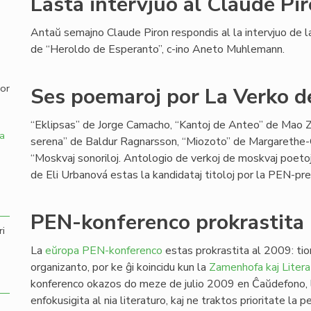
Lasta intervjuo al Claude Pi
,
Antaŭ semajno Claude Piron respondis al la intervjuo de l
de “Heroldo de Esperanto”, c-ino Aneto Muhlemann.
por
Ses poemaroj por La Verko de
“Eklipsas” de Jorge Camacho, “Kantoj de Anteo” de Mao Zi
a
serena” de Baldur Ragnarsson, “Miozoto” de Margarethe-
“Moskvaj sonoriloj. Antologio de verkoj de moskvaj poetoj-
de Eli Urbanová estas la kandidataj titoloj por la PEN-pr
PEN-konferenco prokrastita
ri
La
eŭropa PEN-konferenco
estas prokrastita al 2009: tion
organizanto, por ke ĝi koincidu kun la
Zamenhofa kaj Litera
konferenco okazos do meze de julio 2009 en Ĉaŭdefono, l
enfokusigita al nia literaturo, kaj ne traktos prioritate la