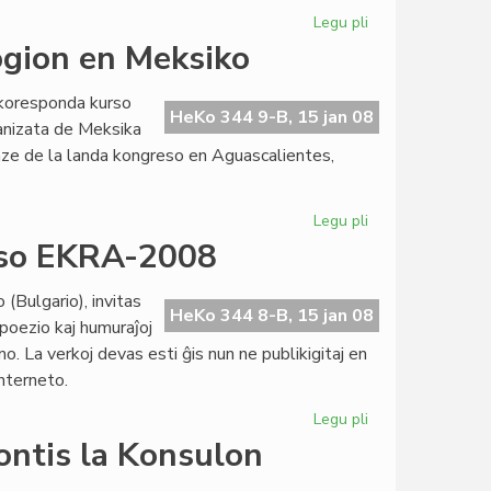
Jaro
Legu pli
pri
PEN-
ogion en Meksiko
konferenco
prokrastita
rkoresponda kurso
HeKo 344 9-B, 15 jan 08
anizata de Meksika
ze de la landa kongreso en Aguascalientes,
Legu pli
pri
Kvindeko
urso EKRA-2008
studas
esperantologion
(Bulgario), invitas
en
HeKo 344 8-B, 15 jan 08
 poezio kaj humuraĵoj
Meksiko
. La verkoj devas esti ĝis nun ne publikigitaj en
Interneto.
Legu pli
pri
Internacia
ontis la Konsulon
Literatura
Konkurso