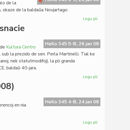
ulo de la
, okaze de la baldaŭa Novjartago:
Legu pli
pri
Olimpika
nsnacie
kaj
Musa
Jaro
HeKo 345 5-B, 26 jan 08
 de
Kultura Centro
sub la prezido de sen. Perla Martinelli. Tial ke
anoj, nek statutmodifoj), la pli granda
E, baldaŭ 40-jara.
Legu pli
pri
KCE
008)
kreskis
"hotele"
kaj
HeKo 345 4-B, 24 jan 08
rencoj en nia
transnacie
Legu pli
pri
Danku