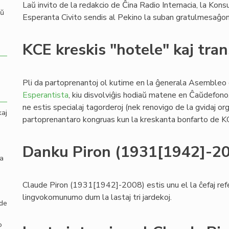
Laŭ invito de la redakcio de Ĉina Radio Internacia, la Kons
aŭ
Esperanta Civito sendis al Pekino la suban gratulmesaĝon
KCE kreskis "hotele" kaj tra
Pli da partoprenantoj ol kutime en la ĝenerala Asembleo
Esperantista
, kiu disvolviĝis hodiaŭ matene en Ĉaŭdefono, 
ne estis specialaj tagorderoj (nek renovigo de la gvidaj org
kaj
partoprenantaro kongruas kun la kreskanta bonfarto de KC
Danku Piron (1931[1942]-2
la
Claude Piron (1931[1942]-2008) estis unu el la ĉefaj refe
lingvokomunumo dum la lastaj tri jardekoj.
 de
o