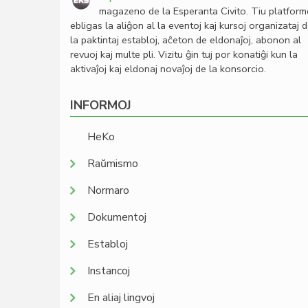
magazeno de la Esperanta Civito. Tiu platfor
ebligas la aliĝon al la eventoj kaj kursoj organizataj 
la paktintaj establoj, aĉeton de eldonaĵoj, abonon al
revuoj kaj multe pli. Vizitu ĝin tuj por konatiĝi kun la
aktivaĵoj kaj eldonaj novaĵoj de la konsorcio.
INFORMOJ
HeKo
Raŭmismo
Normaro
Dokumentoj
Establoj
Instancoj
En aliaj lingvoj