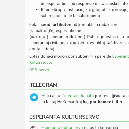
de Esperantio, sub responso de la subskribinto.
E:
pri Eŭropaj institucioj kaj geopolitikaj novaĵoj
sub responso de la subskribinto.
Eblas
sendi
artikolon
aŭ kontakti la redakcion
tra
pakto
[ĉe]
esperantio
.
net
(pakto[at]esperantio[dot]net)
. Publikigo estas rajto 
esperantaj civitanoj kaj paktintaj establoj, laŭdiskrecia
por la ceteraj.
Eblas donaci monon por subteni nin pere de
Esperant
Kulturservo
.
RSS-servo
TELEGRAM
Aliĝu al la
Telegram-kanalo
por resti ĝisdata p
la lastaj HeKomunikoj
kaj por komenti ilin
.
ESPERANTA KULTURSERVO
Esperanta Kulturservo
estas la konsorcia