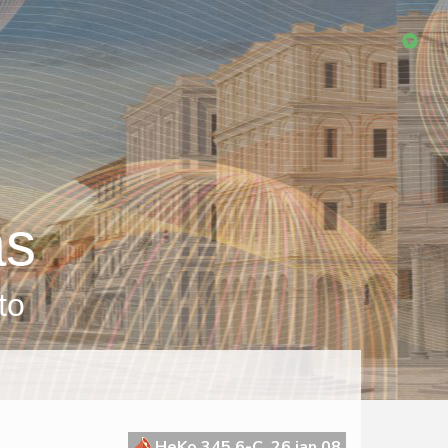
as
to
HeKo 345 6-C, 26 jan 08