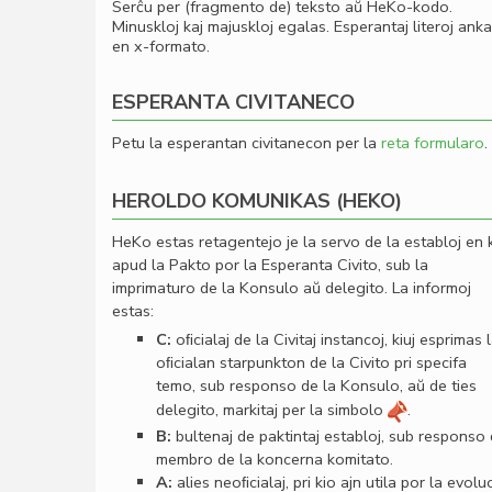
Serĉu per (fragmento de) teksto aŭ HeKo-kodo.
Minuskloj kaj majuskloj egalas. Esperantaj literoj ank
en x-formato.
ESPERANTA CIVITANECO
Petu la esperantan civitanecon per la
reta formularo
.
HEROLDO KOMUNIKAS (HEKO)
HeKo estas retagentejo je la servo de la establoj en 
apud la Pakto por la Esperanta Civito, sub la
imprimaturo de la Konsulo aŭ delegito. La informoj
estas:
C:
oﬁcialaj de la Civitaj instancoj, kiuj esprimas 
oﬁcialan starpunkton de la Civito pri specifa
temo, sub responso de la Konsulo, aŭ de ties
delegito, markitaj per la simbolo
.
B:
bultenaj de paktintaj establoj, sub responso
membro de la koncerna komitato.
A:
alies neoﬁcialaj, pri kio ajn utila por la evolu