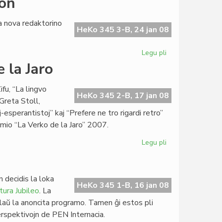
ron
Piron
(1931[1942]-200
a nova redaktorino
HeKo 345 3-B, 24 jan 08
Legu pli
pri
Lasta
 la Jaro
intervjuo
al
fu, “La lingvo
Claude
HeKo 345 2-B, 17 jan 08
Greta Stoll,
Piron
esperantistoj” kaj “Prefere ne tro rigardi retro”
emio “La Verko de la Jaro” 2007.
Legu pli
pri
Ses
poemaroj
por
 decidis la loka
La
HeKo 345 1-B, 16 jan 08
tura Jubileo
. La
Verko
aŭ la anoncita programo. Tamen ĝi estos pli
de
 perspektivojn de PEN Internacia.
la