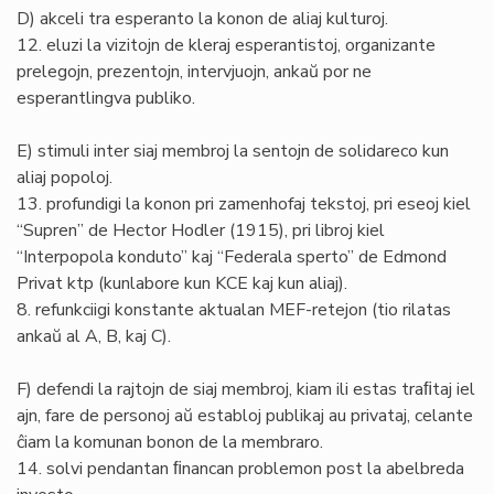
D) akceli tra esperanto la konon de aliaj kulturoj.
12. eluzi la vizitojn de kleraj esperantistoj, organizante
prelegojn, prezentojn, intervjuojn, ankaŭ por ne
esperantlingva publiko.
E) stimuli inter siaj membroj la sentojn de solidareco kun
aliaj popoloj.
13. profundigi la konon pri zamenhofaj tekstoj, pri eseoj kiel
“Supren” de Hector Hodler (1915), pri libroj kiel
“Interpopola konduto” kaj “Federala sperto” de Edmond
Privat ktp (kunlabore kun KCE kaj kun aliaj).
8. refunkciigi konstante aktualan MEF-retejon (tio rilatas
ankaŭ al A, B, kaj C).
F) defendi la rajtojn de siaj membroj, kiam ili estas traﬁtaj iel
ajn, fare de personoj aŭ establoj publikaj au privataj, celante
ĉiam la komunan bonon de la membraro.
14. solvi pendantan ﬁnancan problemon post la abelbreda