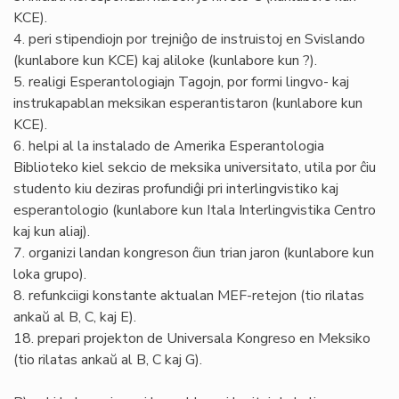
KCE).
4. peri stipendiojn por trejniĝo de instruistoj en Svislando
(kunlabore kun KCE) kaj aliloke (kunlabore kun ?).
5. realigi Esperantologiajn Tagojn, por formi lingvo- kaj
instrukapablan meksikan esperantistaron (kunlabore kun
KCE).
6. helpi al la instalado de Amerika Esperantologia
Biblioteko kiel sekcio de meksika universitato, utila por ĉiu
studento kiu deziras profundiĝi pri interlingvistiko kaj
esperantologio (kunlabore kun Itala Interlingvistika Centro
kaj kun aliaj).
7. organizi landan kongreson ĉiun trian jaron (kunlabore kun
loka grupo).
8. refunkciigi konstante aktualan MEF-retejon (tio rilatas
ankaŭ al B, C, kaj E).
18. prepari projekton de Universala Kongreso en Meksiko
(tio rilatas ankaŭ al B, C kaj G).