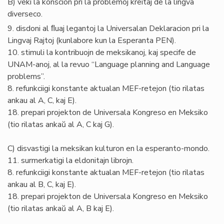
B) veki la konscion pri la problemoj kreitaj de la lingva
diverseco.
9. disdoni al ﬂuaj legantoj la Universalan Deklaracion pri la
Lingvaj Rajtoj (kunlabore kun la Esperanta PEN).
10. stimuli la kontribuojn de meksikanoj, kaj specife de
UNAM-anoj, al la revuo “Language planning and Language
problems”.
8. refunkciigi konstante aktualan MEF-retejon (tio rilatas
ankau al A, C, kaj E).
18. prepari projekton de Universala Kongreso en Meksiko
(tio rilatas ankaŭ al A, C kaj G).
C) disvastigi la meksikan kulturon en la esperanto-mondo.
11. surmerkatigi la eldonitajn librojn.
8. refunkciigi konstante aktualan MEF-retejon (tio rilatas
ankau al B, C, kaj E).
18. prepari projekton de Universala Kongreso en Meksiko
(tio rilatas ankaŭ al A, B kaj E).