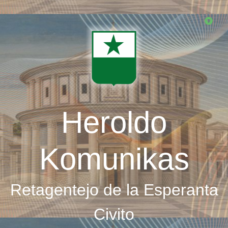
Skip
to
main
content
Heroldo
Komunikas
Retagentejo de la Esperanta
Civito