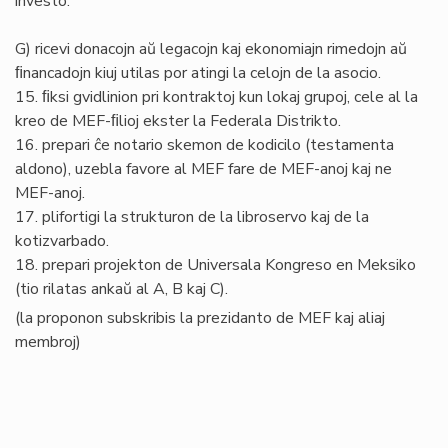
investo.
G) ricevi donacojn aŭ legacojn kaj ekonomiajn rimedojn aŭ
ﬁnancadojn kiuj utilas por atingi la celojn de la asocio.
15. ﬁksi gvidlinion pri kontraktoj kun lokaj grupoj, cele al la
kreo de MEF-ﬁlioj ekster la Federala Distrikto.
16. prepari ĉe notario skemon de kodicilo (testamenta
aldono), uzebla favore al MEF fare de MEF-anoj kaj ne
MEF-anoj.
17. plifortigi la strukturon de la libroservo kaj de la
kotizvarbado.
18. prepari projekton de Universala Kongreso en Meksiko
(tio rilatas ankaŭ al A, B kaj C).
(la proponon subskribis la prezidanto de MEF kaj aliaj
membroj)