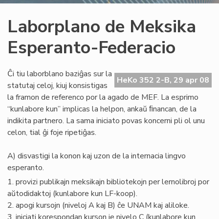
Laborplano de Meksika
Esperanto-Federacio
Ĉi tiu laborblano baziĝas sur la
HeKo 352 2-B, 29 apr 08
statutaj celoj, kiuj konsistigas
la framon de referenco por la agado de MEF. La esprimo
“kunlabore kun” implicas la helpon, ankaŭ ﬁnancan, de la
indikita partnero. La sama iniciato povas koncerni pli ol unu
celon, tial ĝi foje ripetiĝas.
A) disvastigi la konon kaj uzon de la internacia lingvo
esperanto.
1. provizi publikajn meksikajn bibliotekojn per lernolibroj por
aŭtodidaktoj (kunlabore kun LF-koop).
2. apogi kursojn (niveloj A kaj B) ĉe UNAM kaj aliloke.
3. iniciati korespondan kurson je nivelo C (kunlabore kun