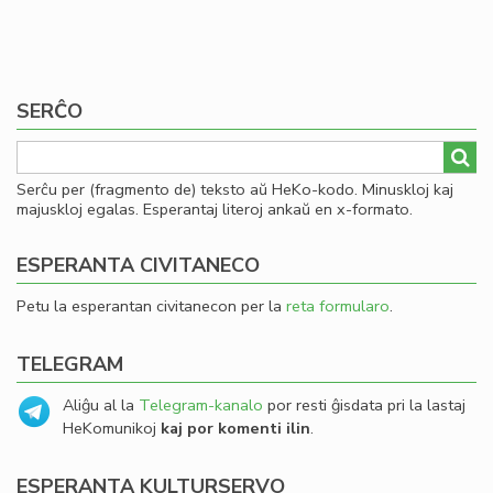
SERĈO
Serĉu per (fragmento de) teksto aŭ HeKo-kodo. Minuskloj kaj
majuskloj egalas. Esperantaj literoj ankaŭ en x-formato.
ESPERANTA CIVITANECO
Petu la esperantan civitanecon per la
reta formularo
.
TELEGRAM
Aliĝu al la
Telegram-kanalo
por resti ĝisdata pri la lastaj
HeKomunikoj
kaj por komenti ilin
.
ESPERANTA KULTURSERVO