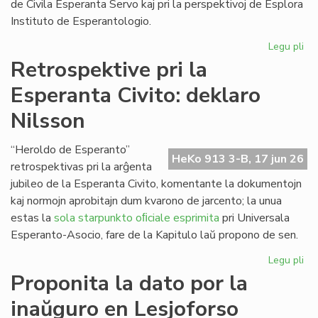
de Civila Esperanta Servo kaj pri la perspektivoj de Esplora
Instituto de Esperantologio.
Legu pli
pri
La
Retrospektive pri la
jun
Esperanta Civito: deklaro
ku
de
Nilsson
la
Kap
“Heroldo de Esperanto”
HeKo 913 3-B, 17 jun 26
retrospektivas pri la arĝenta
jubileo de la Esperanta Civito, komentante la dokumentojn
kaj normojn aprobitajn dum kvarono de jarcento; la unua
estas la
sola starpunkto oﬁciale esprimita
pri Universala
Esperanto-Asocio, fare de la Kapitulo laŭ propono de sen.
Legu pli
pri
Re
Proponita la dato por la
pri
inaŭguro en Lesjoforso
la