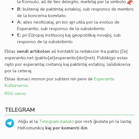
la Konsulo, aŭ de ties delegito, markitaj per la simbolo
.
B:
bultenaj de paktintaj establoj, sub responso de membro
de la koncerna komitato.
A:
alies neoﬁcialaj, pri kio ajn utila por la evoluo de
Esperantio, sub responso de la subskribinto.
E:
pri Eŭropaj institucioj kaj geopolitikaj novaĵoj, sub
responso de la subskribinto.
Eblas
sendi
artikolon
aŭ kontakti la redakcion tra
pakto
[ĉe]
esperantio
.
net
(pakto[at]esperantio[dot]net)
. Publikigo estas
rajto por esperantaj civitanoj kaj paktintaj establoj, laŭdiskrecia
por la ceteraj.
Eblas donaci monon por subteni nin pere de
Esperanta
Kulturservo
.
RSS-servo
TELEGRAM
Aliĝu al la
Telegram-kanalo
por resti ĝisdata pri la lastaj
HeKomunikoj
kaj por komenti ilin
.