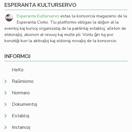
ESPERANTA KULTURSERVO
Esperanta Kulturservo
estas la konsorcia magazeno de la
Esperanta Civito. Tiu platformo ebligas la aliĝon al la
eventoj kaj kursoj organizataj de la paktintaj establoj, aĉeton de
eldonaĵoj, abonon al revuoj kaj multe pli. Vizitu ĝin tuj por
konatiĝi kun la aktivaĵoj kaj eldonaj novaĵoj de la konsorcio.
INFORMOJ
HeKo
Raŭmismo
Normaro
Dokumentoj
Establoj
Instancoj