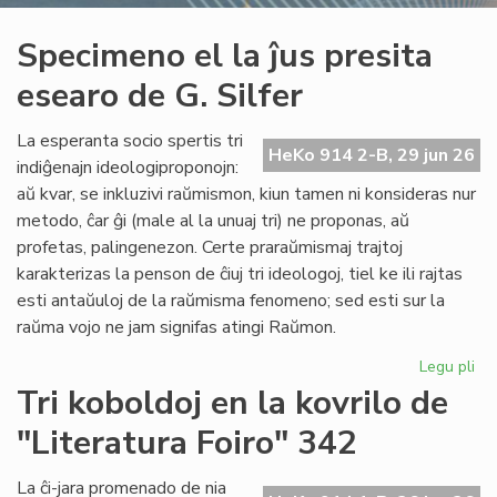
Specimeno el la ĵus presita
esearo de G. Silfer
La esperanta socio spertis tri
HeKo 914 2-B, 29 jun 26
indiĝenajn ideologiproponojn:
aŭ kvar, se inkluzivi raŭmismon, kiun tamen ni konsideras nur
metodo, ĉar ĝi (male al la unuaj tri) ne proponas, aŭ
profetas, palingenezon. Certe praraŭmismaj trajtoj
karakterizas la penson de ĉiuj tri ideologoj, tiel ke ili rajtas
esti antaŭuloj de la raŭmisma fenomeno; sed esti sur la
raŭma vojo ne jam signifas atingi Raŭmon.
Legu pli
pri
Sp
Tri koboldoj en la kovrilo de
el
"Literatura Foiro" 342
la
ĵus
pre
La ĉi-jara promenado de nia