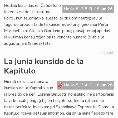
de
Hodiaŭ kunsidas en Ĉaŭdefono
HeKo 913 5-B, 19 jun 26
UN
la redakcio de “Literatura
kaj
Foiro”, kun telematikaj alestoj el tri kontinentoj; laŭ la
Un
tagordo proponita de la kunĉefredaktoroj, gec-anoj Perla
Martinelli kaj Alessio Giordano, pluraj gravaj temoj apudas
la kutiman konsultiĝon pri la venonta numero (ĉi-foje la
aŭgusta, jam ﬁnredaktata).
Legu pli
pri
Pe
La junia kunsido de la
ku
Kapitulo
de
la
re
Hieraŭ okazis la monata
HeKo 913 4-C, 18 jun 26
de
kunsido de la Kapitulo, sub
"Li
la prezido de sen. Lorena Bellotti, Konsulino; ne partoprenis
Foi
la vickonsuloj engaĝitaj en Lesjoforso, kie la retaliro ne
estas perfekta, kvankam pri Skandinava Esperanto-Domo la
Kapitulo ricevis detalan informon, kaj pri la nuna ﬂegado fare