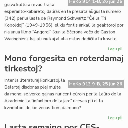
HeKo 914 1-B, 26 jun 26
es
grava kultura revuo tra la
de
esperanto-kabaretoj daŭras en la presata aŭgusta numero
G.
(342) per la lasta de Raymond Schwartz “Ĉe la Tri
Sil
Koboldoj” (1949-1956), el kiu fontis ankaŭ la geaktoroj por
nia unua ﬁlmo “Angoroj” (kun la ĉiĉerona voĉo de Gaston
Waringhien): kaj al unu kaj al alia estas dediĉita la kovrilo.
Legu pli
pri
Tri
Mono forgesita en roterdamaj
ko
tirkestoj?
en
la
kov
Inter la literaturaj konkursoj, la
HeKo 913 9-B, 25 jun 26
de
Belartaj disdonas plej multe
"Li
da mono: se verko gajnas nur cent eŭrojn per la Laŭro de la
Foi
Akademio, la “infanlibro de la jaro” ricevas pli ol la
34
kvinoblon; de kie venas tiom da mono?
Legu pli
pri
Mo
Lasta semajno por CES-