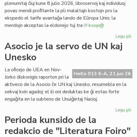
plenumitaj ĉiuj kune 8 julio 2026, libroservoj kaj individuoj
povas mendi proﬁtante la pli malaltajn kostojn pro la
ekspedo el tarife avantaĝa lando de Eŭropa Unio; la
mendojn akceptas la eldonejo tuj tra
lf-koop@
Legu pli
pri
"L
Asocio je la servo de UN kaj
soc
Unesko
his
de
la
La oﬁcejo de UEA en Nov-
HeKo 913 6-A, 21 jun 26
es
Jorko diskonigis raporton pri la
po
aktiveco de la Asocio ĉe UN kaj Unesko, resumebla en la
pr
sekvaj kvin agadoj: el ili oni deduktas ke ĝi estas forte
engaĝita en la subteno de Unuiĝintaj Nacioj.
Legu pli
pri
As
Perioda kunsido de la
je
redakcio de "Literatura Foiro"
la
se