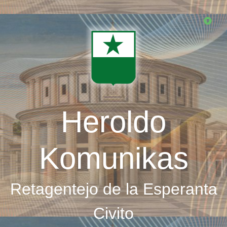
Skip
to
main
content
Heroldo
Komunikas
Retagentejo de la Esperanta
Civito