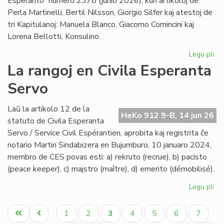
Esperanto” numero 2378 (junio 2026), kun artikoloj de
Perla Martinelli, Bertil Nilsson, Giorgio Silfer kaj atestoj de
tri Kapitulanoj: Manuela Blanco, Giacomo Comincini kaj
Lorena Bellotti, Konsulino.
Legu pli
pri
Sa
La rangoj en Civila Esperanta
Ĉa
Servo
Les
jun
He
Laŭ la artikolo 12 de la
HeKo 912 9-B, 14 jun 26
23
statuto de Civila Esperanta
Servo / Service Civil Espérantien, aprobita kaj registrita ĉe
notario Martin Sindabizera en Bujumburo, 10 januaro 2024,
membro de CES povas esti: a) rekruto (recrue), b) pacisto
(peace keeper), c) majstro (maître), d) emerito (démobilisé).
Legu pli
pri
La
Pagination
ran
Unua
Antaŭa
Paĝo
Paĝo
Aktuala
Paĝo
Paĝo
Paĝo
Paĝo
1
2
3
4
5
6
7
en