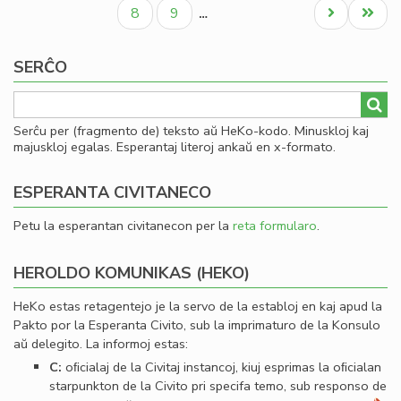
paĝo
paĝo
paĝo
Civ
Paĝo
Paĝo
Next
Last
8
9
…
Es
page
page
Se
SERĈO
Serĉu per (fragmento de) teksto aŭ HeKo-kodo. Minuskloj kaj
majuskloj egalas. Esperantaj literoj ankaŭ en x-formato.
ESPERANTA CIVITANECO
Petu la esperantan civitanecon per la
reta formularo
.
HEROLDO KOMUNIKAS (HEKO)
HeKo estas retagentejo je la servo de la establoj en kaj apud la
Pakto por la Esperanta Civito, sub la imprimaturo de la Konsulo
aŭ delegito. La informoj estas:
C:
oﬁcialaj de la Civitaj instancoj, kiuj esprimas la oﬁcialan
starpunkton de la Civito pri specifa temo, sub responso de