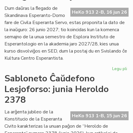
Es
Civ
Dum daŭras la ﬂegado de
HeKo 913 2-B, 16 jun 26
de
Skandinava Esperanto-Domo
Ni
fare de Civila Esperanta Servo, estas proponita la dato de
la inaŭguro: 26 junio 2027; tio koincidas kun la komenca
semajno de la unua semestro de Esplora Instituto de
Esperantologio en la akademia jaro 2027/28, kies unua
kurso disvolviĝos en SED, dum la postaj du en Svislando ĉe
Kultura Centro Esperantista.
Legu pli
pri
Pr
Sabloneto Ĉaŭdefono
la
Lesjoforso: junia Heroldo
da
po
2378
la
in
La arĝenta jubileo de la
en
HeKo 913 1-B, 15 jun 26
Konstitucio de la Esperanta
Les
Civito karakterizas la unuan paĝon de “Heroldo de