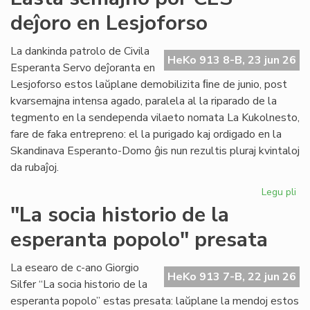
for
deĵoro en Lesjoforso
en
ro
tir
La dankinda patrolo de Civila
HeKo 913 8-B, 23 jun 26
Esperanta Servo deĵoranta en
Lesjoforso estos laŭplane demobilizita ﬁne de junio, post
kvarsemajna intensa agado, paralela al la riparado de la
tegmento en la sendependa vilaeto nomata La Kukolnesto,
fare de faka entrepreno: el la purigado kaj ordigado en la
Skandinava Esperanto-Domo ĝis nun rezultis pluraj kvintaloj
da rubaĵoj.
Legu pli
pri
La
"La socia historio de la
se
esperanta popolo" presata
po
CE
deĵ
La esearo de c-ano Giorgio
HeKo 913 7-B, 22 jun 26
en
Silfer “La socia historio de la
Les
esperanta popolo” estas presata: laŭplane la mendoj estos