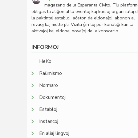
magazeno de la Esperanta Civito. Tiu platfor
ebligas la aliĝon al la eventoj kaj kursoj organizataj 
la paktintaj establoj, aĉeton de eldonaĵoj, abonon al
revuoj kaj multe pli. Vizitu ĝin tuj por konatiĝi kun la
aktivaĵoj kaj eldonaj novaĵoj de la konsorcio.
INFORMOJ
HeKo
Raŭmismo
Normaro
Dokumentoj
Establoj
Instancoj
En aliaj lingvoj