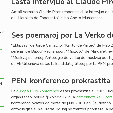
Lasta intervjuo al Claude Pi
,
Antaŭ semajno Claude Piron respondis al la intervjuo de l
de “Heroldo de Esperanto”, c-ino Aneto Muhlemann.
por
Ses poemaroj por La Verko de
“Eklipsas” de Jorge Camacho, “Kantoj de Anteo” de Mao Zi
a
serena” de Baldur Ragnarsson, “Miozoto” de Margarethe-
“Moskvaj sonoriloj. Antologio de verkoj de moskvaj poetoj-
de Eli Urbanová estas la kandidataj titoloj por la PEN-pr
PEN-konferenco prokrastita
ri
La
eŭropa PEN-konferenco
estas prokrastita al 2009: tion
organizanto, por ke ĝi koincidu kun la
Zamenhofa kaj Litera
konferenco okazos do meze de julio 2009 en Ĉaŭdefono, l
enfokusigita al nia literaturo, kaj ne traktos prioritate la