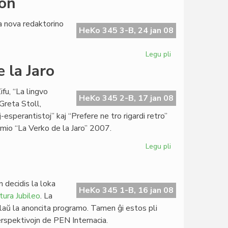
ron
Piron
(1931[1942]-200
a nova redaktorino
HeKo 345 3-B, 24 jan 08
Legu pli
pri
Lasta
 la Jaro
intervjuo
al
fu, “La lingvo
Claude
HeKo 345 2-B, 17 jan 08
Greta Stoll,
Piron
esperantistoj” kaj “Prefere ne tro rigardi retro”
emio “La Verko de la Jaro” 2007.
Legu pli
pri
Ses
poemaroj
por
 decidis la loka
La
HeKo 345 1-B, 16 jan 08
tura Jubileo
. La
Verko
aŭ la anoncita programo. Tamen ĝi estos pli
de
 perspektivojn de PEN Internacia.
la