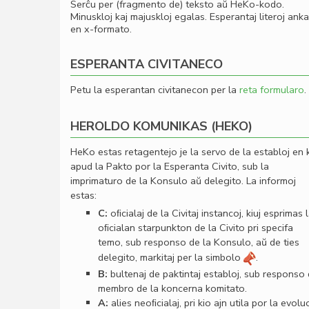
Serĉu per (fragmento de) teksto aŭ HeKo-kodo.
Minuskloj kaj majuskloj egalas. Esperantaj literoj ank
en x-formato.
ESPERANTA CIVITANECO
Petu la esperantan civitanecon per la
reta formularo
.
HEROLDO KOMUNIKAS (HEKO)
HeKo estas retagentejo je la servo de la establoj en 
apud la Pakto por la Esperanta Civito, sub la
imprimaturo de la Konsulo aŭ delegito. La informoj
estas:
C:
oﬁcialaj de la Civitaj instancoj, kiuj esprimas 
oﬁcialan starpunkton de la Civito pri specifa
temo, sub responso de la Konsulo, aŭ de ties
delegito, markitaj per la simbolo
.
B:
bultenaj de paktintaj establoj, sub responso
membro de la koncerna komitato.
A:
alies neoﬁcialaj, pri kio ajn utila por la evolu