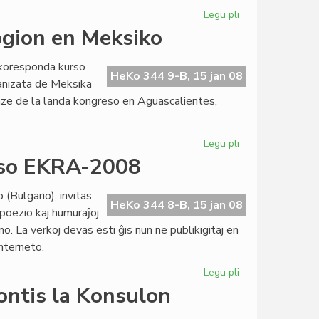
Jaro
Legu pli
pri
PEN-
ogion en Meksiko
konferenco
prokrastita
rkoresponda kurso
HeKo 344 9-B, 15 jan 08
anizata de Meksika
ze de la landa kongreso en Aguascalientes,
Legu pli
pri
Kvindeko
urso EKRA-2008
studas
esperantologion
(Bulgario), invitas
en
HeKo 344 8-B, 15 jan 08
 poezio kaj humuraĵoj
Meksiko
. La verkoj devas esti ĝis nun ne publikigitaj en
Interneto.
Legu pli
pri
Internacia
ontis la Konsulon
Literatura
Konkurso