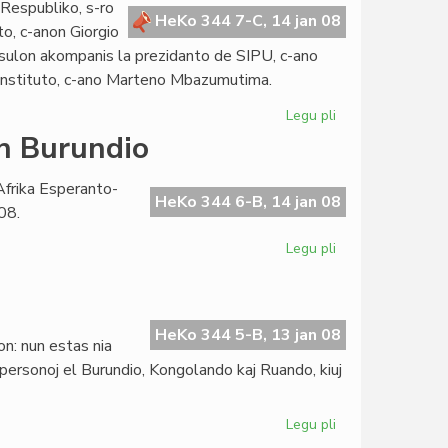
 Respubliko, s-ro
EKRA-
HeKo 344 7-C, 14 jan 08
to, c-anon Giorgio
2008
onsulon akompanis la prezidanto de SIPU, c-ano
-Instituto, c-ano Marteno Mbazumutima.
Legu pli
pri
La
en Burundio
burundia
Prezidento
Afrika Esperanto-
renkontis
HeKo 344 6-B, 14 jan 08
08.
la
Konsulon
Legu pli
pri
Afrika
Esperanto-
Instituto
en
HeKo 344 5-B, 13 jan 08
on: nun estas nia
Burundio
k personoj el Burundio, Kongolando kaj Ruando, kiuj
Legu pli
pri
Tre