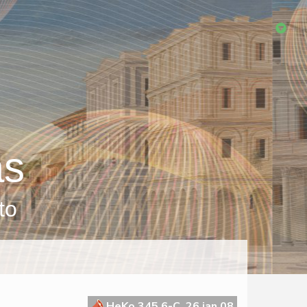
as
to
HeKo 345 6-C, 26 jan 08