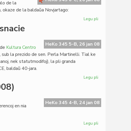
ulo de la
, okaze de la baldaŭa Novjartago:
Legu pli
pri
Olimpika
nsnacie
kaj
Musa
Jaro
HeKo 345 5-B, 26 jan 08
 de
Kultura Centro
sub la prezido de sen. Perla Martinelli. Tial ke
anoj, nek statutmodifoj), la pli granda
E, baldaŭ 40-jara.
Legu pli
pri
KCE
008)
kreskis
"hotele"
kaj
HeKo 345 4-B, 24 jan 08
rencoj en nia
transnacie
Legu pli
pri
Danku