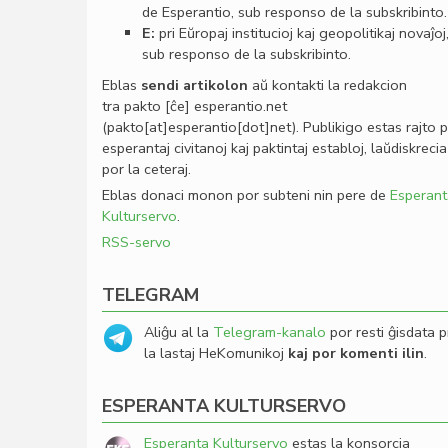
de Esperantio, sub responso de la subskribinto.
E:
pri Eŭropaj institucioj kaj geopolitikaj novaĵoj
sub responso de la subskribinto.
Eblas
sendi
artikolon
aŭ kontakti la redakcion
tra
pakto
[ĉe]
esperantio
.
net
(pakto[at]esperantio[dot]net)
. Publikigo estas rajto 
esperantaj civitanoj kaj paktintaj establoj, laŭdiskrecia
por la ceteraj.
Eblas donaci monon por subteni nin pere de
Esperant
Kulturservo
.
RSS-servo
TELEGRAM
Aliĝu al la
Telegram-kanalo
por resti ĝisdata p
la lastaj HeKomunikoj
kaj por komenti ilin
.
ESPERANTA KULTURSERVO
Esperanta Kulturservo
estas la konsorcia