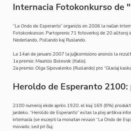
Internacia Fotokonkurso de 
“La Ondo de Esperanto” organizis en 2006 la naŭan Intern
Fotokonkurson. Partoprenis 71 fotoverkoj de 20 aŭtoroj el
Nederlando, Pollando kaj Ruslando.
La 14an de januaro 2007 la juĝkomisiono anoncis la rezult
1a premio: Mauricio Bolesnik (Italio).
2a premio: Olga Sipovalenko (Ruslando) pro “Glaciaj kaska
Heroldo de Esperanto 2100: 
2100 numeroj ekde aprilo 1920, el kiuj 169 (8%) produk
jardeko. “Heroldo de Esperanto” estas la plej antikva info
internacia (se escepti la monatan revuon “La Ondo de Espe
movado, sed pri ĉiuj.