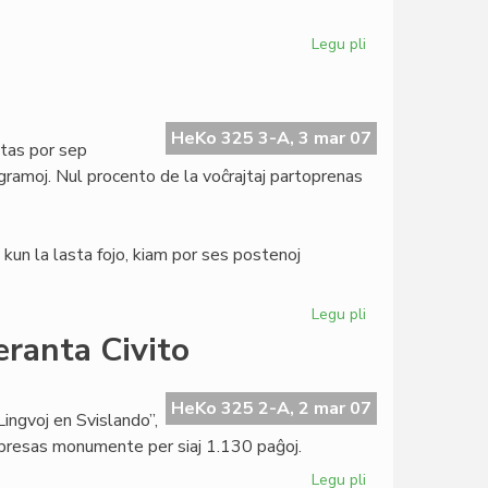
Legu pli
pri
Tago
de
Verkistoj
por
HeKo 325 3-A, 3 mar 07
tas por sep
Paco
gramoj. Nul procento de la voĉrajtaj partoprenas
kun la lasta fojo, kiam por ses postenoj
Legu pli
pri
Demokratia
eranta Civito
fiasko
en
UEA
HeKo 325 2-A, 2 mar 07
Lingvoj en Svislando”,
mpresas monumente per siaj 1.130 paĝoj.
Legu pli
pri