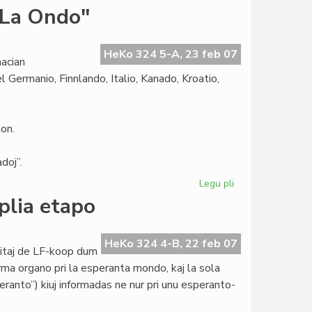
Martinelli
"La Ondo"
proponas
rezolucion
pri
HeKo 324 5-A, 23 feb 07
acian
la
 Germanio, Finnlando, Italio, Kanado, Kroatio,
2008a
on.
doj”.
Legu pli
pri
Internacia
plia etapo
Fotokonkurso
de
"La
HeKo 324 4-B, 22 feb 07
titaj de LF-koop dum
Ondo"
rma organo pri la esperanta mondo, kaj la sola
ranto”) kiuj informadas ne nur pri unu esperanto-