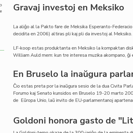
Gravaj investoj en Meksiko
mo
de
La aliĝo al la Pakto fare de Meksika Esperanto-Federacio
decidita en 2006) altiras pli kaj pli da investoj al Meksiko.
LF-koop estas produktanta en Meksiko la kompaktan diskon
William Auld mem: kun tre interesa muzika akompano, ĝi e
En Bruselo la inaŭgura parl
Ĉio estas preta por la inaŭgura sesio de la dua Civita Par
Forumo kaj Senato kunsidos en Bruselo 19-20 marto 200
de Eŭropa Unio, laŭ invito de EU-parlamentanoj apartenan
Goldoni honora gasto de "Lit
La Goldoni-temo okaze de la 300-jariĝo de la eminenta 