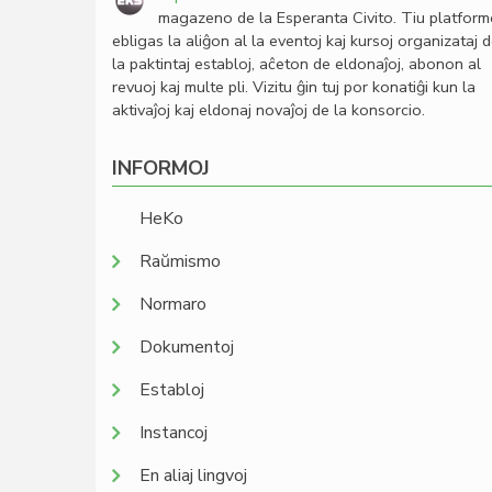
magazeno de la Esperanta Civito. Tiu platfor
ebligas la aliĝon al la eventoj kaj kursoj organizataj 
la paktintaj establoj, aĉeton de eldonaĵoj, abonon al
revuoj kaj multe pli. Vizitu ĝin tuj por konatiĝi kun la
aktivaĵoj kaj eldonaj novaĵoj de la konsorcio.
INFORMOJ
HeKo
Raŭmismo
Normaro
Dokumentoj
Establoj
Instancoj
En aliaj lingvoj