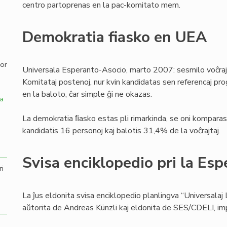
centro partoprenas en la pac-komitato mem.
,
Demokratia fiasko en UEA
por
Universala Esperanto-Asocio, marto 2007: sesmilo voĉraj
Komitataj postenoj, nur kvin kandidatas sen referencaj pro
en la baloto, ĉar simple ĝi ne okazas.
a
La demokratia ﬁasko estas pli rimarkinda, se oni komparas 
kandidatis 16 personoj kaj balotis 31,4% de la voĉrajtaj.
Svisa enciklopedio pri la Esp
ri
La ĵus eldonita svisa enciklopedio planlingva “Universalaj 
aŭtorita de Andreas Künzli kaj eldonita de SES/CDELI, i