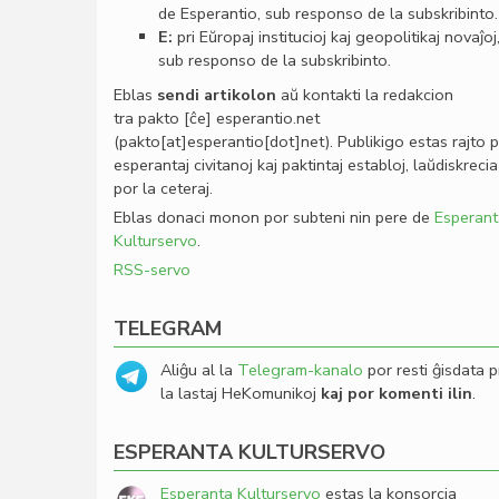
de Esperantio, sub responso de la subskribinto.
E:
pri Eŭropaj institucioj kaj geopolitikaj novaĵoj
sub responso de la subskribinto.
Eblas
sendi
artikolon
aŭ kontakti la redakcion
tra
pakto
[ĉe]
esperantio
.
net
(pakto[at]esperantio[dot]net)
. Publikigo estas rajto 
esperantaj civitanoj kaj paktintaj establoj, laŭdiskrecia
por la ceteraj.
Eblas donaci monon por subteni nin pere de
Esperant
Kulturservo
.
RSS-servo
TELEGRAM
Aliĝu al la
Telegram-kanalo
por resti ĝisdata p
la lastaj HeKomunikoj
kaj por komenti ilin
.
ESPERANTA KULTURSERVO
Esperanta Kulturservo
estas la konsorcia