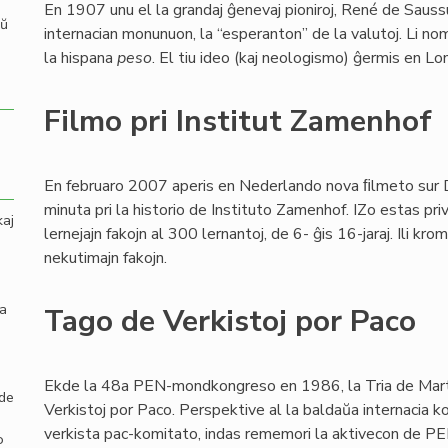
En 1907 unu el la grandaj ĝenevaj pioniroj, René de Sauss
aŭ
internacian monunuon, la “esperanton” de la valutoj. Li no
la hispana
peso
. El tiu ideo (kaj neologismo) ĝermis en L
Filmo pri Institut Zamenhof
En februaro 2007 aperis en Nederlando nova ﬁlmeto sur
minuta pri la historio de Instituto Zamenhof. IZo estas pri
kaj
lernejajn fakojn al 300 lernantoj, de 6- ĝis 16-jaraj. Ili k
nekutimajn fakojn.
la
Tago de Verkistoj por Paco
Ekde la 48a PEN-mondkongreso en 1986, la Tria de Mart
 de
Verkistoj por Paco. Perspektive al la baldaŭa internacia 
verkista pac-komitato, indas rememori la aktivecon de PE
o