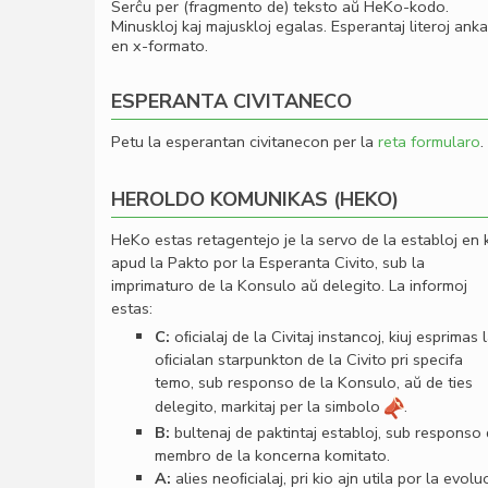
Serĉu per (fragmento de) teksto aŭ HeKo-kodo.
Minuskloj kaj majuskloj egalas. Esperantaj literoj ank
en x-formato.
ESPERANTA CIVITANECO
Petu la esperantan civitanecon per la
reta formularo
.
HEROLDO KOMUNIKAS (HEKO)
HeKo estas retagentejo je la servo de la establoj en 
apud la Pakto por la Esperanta Civito, sub la
imprimaturo de la Konsulo aŭ delegito. La informoj
estas:
C:
oﬁcialaj de la Civitaj instancoj, kiuj esprimas 
oﬁcialan starpunkton de la Civito pri specifa
temo, sub responso de la Konsulo, aŭ de ties
delegito, markitaj per la simbolo
.
B:
bultenaj de paktintaj establoj, sub responso
membro de la koncerna komitato.
A:
alies neoﬁcialaj, pri kio ajn utila por la evolu