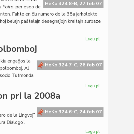
inaŭgura
HeKo 324 8-B, 27 feb 07
a Foiro
, per eseo de
parlamenta
nton. Fakte en ĉiu numero de la 38a jarkolekto
sesio
ghoj belajn paŝtelajn desegnaĵojn kreitajn surbaze
Legu pli
pri
Goldoni
polbomboj
honora
gasto
 kiu engaĝos la
de
HeKo 324 7-C, 26 feb 07
apolbomboj. Al
"Literatura
 Asocio Tutmonda.
Foiro"
Legu pli
pri
Ruĝa
on pri la 2008a
rezolucio
kontraŭ
grapolbomboj
HeKo 324 6-C, 24 feb 07
ro de la Lingvoj”
ura Dialogo”.
Legu pli
pri