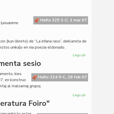
Svisa
enciklopedio
pri
la
HeKo 325 1-C, 1 mar 07
 (unuanime
Esperanta
Civito
 (kun libreto) de “La infana raso”, deklamita de
stos unikaĵo en nia poezia eldonado.
Legu pli
pri
Gravaj
amenta sesio
investoj
en
lamento, kies
Meksiko
HeKo 324 9-C, 28 feb 07
7, en konstruo
taj al malsamaj grupoj.
Legu pli
pri
En
eratura Foiro"
Bruselo
la
dramverkisto estas