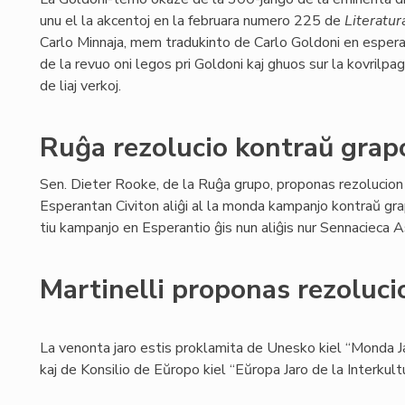
unu el la akcentoj en la februara numero 225 de
Literatur
Carlo Minnaja, mem tradukinto de Carlo Goldoni en espera
de la revuo oni legos pri Goldoni kaj ghuos sur la kovrilpa
de liaj verkoj.
Ruĝa rezolucio kontraŭ gra
Sen. Dieter Rooke, de la Ruĝa grupo, proponas rezolucion
Esperantan Civiton aliĝi al la monda kampanjo kontraŭ gr
tiu kampanjo en Esperantio ĝis nun aliĝis nur Sennacieca
Martinelli proponas rezoluci
La venonta jaro estis proklamita de Unesko kiel “Monda Ja
kaj de Konsilio de Eŭropo kiel “Eŭropa Jaro de la Interkult