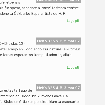
ure, elpensis
mis ĝin speso, asonance al
spezi
, la franca
espèce
,
ondono la Ĉekbanko Esperantista de H. F.
Legu pli
pri
La
speso
estus
centjara
HeKo 325 5-B, 5 mar 07
 DVD-disko, 12-
vata lernejo en Togolando, kiu instruas la kutimajn
rome lernas esperanton, komputiladon kaj aliajn
Legu pli
pri
Filmo
pri
Institut
Zamenhof
HeKo 325 4-B, 3 mar 07
o estas la Tago de
konferenco en Bledo, kie kunvenos ankaŭ la
N-Klubo en ĉi tiu kampo, ekde kiam la esperanto-