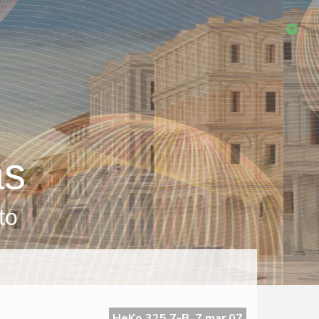
as
to
HeKo 325 7-B, 7 mar 07