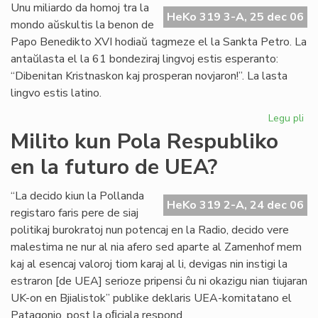
de
Unu miliardo da homoj tra la
HeKo 319 3-A, 25 dec 06
"Li
mondo aŭskultis la benon de
Foi
Papo Benedikto XVI hodiaŭ tagmeze el la Sankta Petro. La
antaŭlasta el la 61 bondeziraj lingvoj estis esperanto:
“Dibenitan Kristnaskon kaj prosperan novjaron!”. La lasta
lingvo estis latino.
Legu pli
pri
Pa
Milito kun Pola Respubliko
Be
en la futuro de UEA?
XV
bon
en
“La decido kiun la Pollanda
HeKo 319 2-A, 24 dec 06
es
registaro faris pere de siaj
politikaj burokratoj nun potencaj en la Radio, decido vere
malestima ne nur al nia afero sed aparte al Zamenhof mem
kaj al esencaj valoroj tiom karaj al li, devigas nin instigi la
estraron [de UEA] serioze pripensi ĉu ni okazigu nian tiujaran
UK-on en Bjialistok” publike deklaris UEA-komitatano el
Patagonio, post la oﬁciala respond