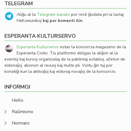
TELEGRAM
Aliĝu al la
Telegram-kanalo
por resti ĝisdata pri la lastaj
HeKomunikoj
kaj por komenti ilin
.
ESPERANTA KULTURSERVO
Esperanta Kulturservo
estas la konsorcia magazeno de la
Esperanta Civito. Tiu platformo ebligas la aliĝon al la
eventoj kaj kursoj organizataj de la paktintaj establoj, aĉeton de
eldonaĵoj, abonon al revuoj kaj multe pli. Vizitu ĝin tuj por
konatiĝi kun la aktivaĵoj kaj eldonaj novaĵoj de la konsorcio.
INFORMOJ
HeKo
Raŭmismo
Normaro