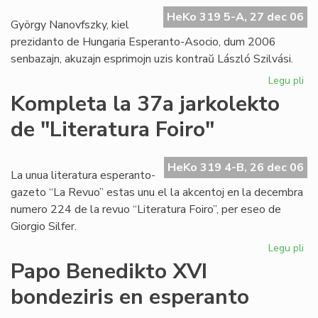
HeKo 319 5-A, 27 dec 06
György Nanovfszky, kiel
prezidanto de Hungaria Esperanto-Asocio, dum 2006
senbazajn, akuzajn esprimojn uzis kontraŭ László Szilvási.
Legu pli
pri
Szi
Kompleta la 37a jarkolekto
at
de "Literatura Foiro"
am
Na
HeKo 319 4-B, 26 dec 06
La unua literatura esperanto-
gazeto “La Revuo” estas unu el la akcentoj en la decembra
numero 224 de la revuo “Literatura Foiro”, per eseo de
Giorgio Silfer.
Legu pli
pri
Ko
Papo Benedikto XVI
la
bondeziris en esperanto
37
jar