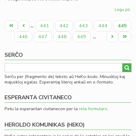
Legu pli
pri
Mil
Pagination
ku
Unua
Antaŭa
Paĝo
Paĝo
Paĝo
Paĝo
Aktual
441
442
443
444
445
…
Po
paĝo
paĝo
paĝo
Re
Paĝo
Paĝo
Paĝo
Paĝo
Next
Last
446
447
448
449
…
en
page
page
la
SERĈO
fut
de
UE
Serĉu per (fragmento de) teksto aŭ HeKo-kodo. Minuskloj kaj
majuskloj egalas. Esperantaj literoj ankaŭ en x-formato.
ESPERANTA CIVITANECO
Petu la esperantan civitanecon per la
reta formularo
.
HEROLDO KOMUNIKAS (HEKO)