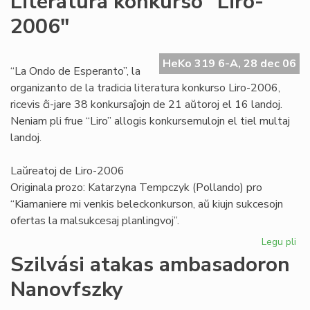
Literatura konkurso "Liro-
sal
2006"
al
la
To
HeKo 319 6-A, 28 dec 06
ko
“La Ondo de Esperanto”, la
organizanto de la tradicia literatura konkurso Liro-2006,
ricevis ĉi-jare 38 konkursaĵojn de 21 aŭtoroj el 16 landoj.
Neniam pli frue “Liro” allogis konkursemulojn el tiel multaj
landoj.
Laŭreatoj de Liro-2006
Originala prozo: Katarzyna Tempczyk (Pollando) pro
“Kiamaniere mi venkis beleckonkurson, aŭ kiujn sukcesojn
ofertas la malsukcesaj planlingvoj”.
Legu pli
pri
Lit
Szilvási atakas ambasadoron
ko
Nanovfszky
"Li
20