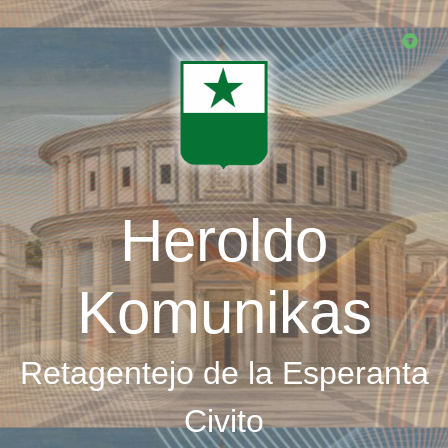
Skip
to
main
content
Heroldo
Komunikas
Retagentejo de la Esperanta
Civito