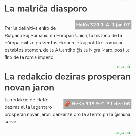
Ko
La malriĉa diasporo
int
KC
kaj
HeKo 320 1-A, 1 jan 07
Per la deﬁnitiva eniro de
IT
Bulgario kaj Rumanio en Eŭropan Union, la historio de la
pri
eŭropa civilizo prezentas ekonomie kaj politike komunan
li
establosistemon, de la Atlantiko ĝis la Nigra Maro, post la
ﬁno de la romia imperio.
Legu pli
pri
La
La redakcio deziras prosperan
mal
novan jaron
di
La redakcio de HeKo
HeKo 319 9-C, 31 dec 06
deziras al la legantaro
prosperan novan jaron, dankante pro la atento pri la ĝisnuna
servo.
Legu pli
pri