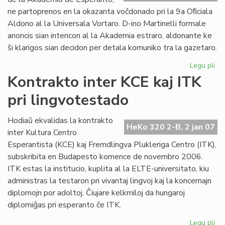
ne partoprenos en la okazanta voĉdonado pri la 9a Oﬁciala
Aldono al la Universala Vortaro. D-ino Martinelli formale
anoncis sian intencon al la Akademia estraro, aldonante ke
ŝi klarigos sian decidon per detala komuniko tra la gazetaro.
Legu pli
pri
Per
Kontrakto inter KCE kaj ITK
Mar
pri lingvotestado
ne
pa
en
Hodiaŭ ekvalidas la kontrakto
HeKo 320 2-B, 2 jan 07
ak
inter Kultura Centro
ba
Esperantista (KCE) kaj Fremdlingva Plukleriga Centro (ITK),
subskribita en Budapesto komence de novembro 2006.
ITK estas la institucio, kuplita al la ELTE-universitato, kiu
administras la testaron pri vivantaj lingvoj kaj la koncernajn
diplomojn por adoltoj. Ĉiujare kelkmiloj da hungaroj
diplomiĝas pri esperanto ĉe ITK.
Legu pli
pri