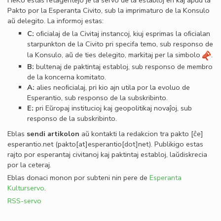
HeKo estas retagentejo je la servo de la establoj en kaj apud la
Pakto por la Esperanta Civito, sub la imprimaturo de la Konsulo
aŭ delegito. La informoj estas:
C:
oﬁcialaj de la Civitaj instancoj, kiuj esprimas la oﬁcialan
starpunkton de la Civito pri specifa temo, sub responso de
la Konsulo, aŭ de ties delegito, markitaj per la simbolo
.
B:
bultenaj de paktintaj establoj, sub responso de membro
de la koncerna komitato.
A:
alies neoﬁcialaj, pri kio ajn utila por la evoluo de
Esperantio, sub responso de la subskribinto.
E:
pri Eŭropaj institucioj kaj geopolitikaj novaĵoj, sub
responso de la subskribinto.
Eblas
sendi
artikolon
aŭ kontakti la redakcion tra
pakto
[ĉe]
esperantio
.
net
(pakto[at]esperantio[dot]net)
. Publikigo estas
rajto por esperantaj civitanoj kaj paktintaj establoj, laŭdiskrecia
por la ceteraj.
Eblas donaci monon por subteni nin pere de
Esperanta
Kulturservo
.
RSS-servo