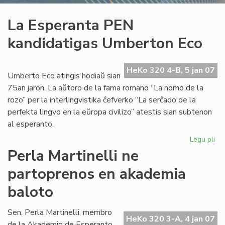
La Esperanta PEN
kandidatigas Umberton Eco
HeKo 320 4-B, 5 jan 07
Umberto Eco atingis hodiaŭ sian
75an jaron. La aŭtoro de la fama romano “La nomo de la
rozo” per la interlingvistika ĉefverko “La serĉado de la
perfekta lingvo en la eŭropa civilizo” atestis sian subtenon
al esperanto.
Legu pli
pri
La
Perla Martinelli ne
Es
partoprenos en akademia
PE
ka
baloto
Um
Ec
Sen. Perla Martinelli, membro
HeKo 320 3-A, 4 jan 07
de la Akademio de Esperanto,