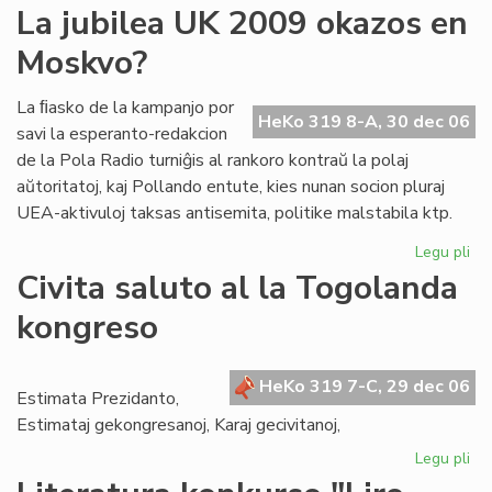
La
La jubilea UK 2009 okazos en
re
Moskvo?
dez
pr
no
La ﬁasko de la kampanjo por
HeKo 319 8-A, 30 dec 06
jar
savi la esperanto-redakcion
de la Pola Radio turniĝis al rankoro kontraŭ la polaj
aŭtoritatoj, kaj Pollando entute, kies nunan socion pluraj
UEA-aktivuloj taksas antisemita, politike malstabila ktp.
Legu pli
pri
La
Civita saluto al la Togolanda
jub
kongreso
UK
20
ok
HeKo 319 7-C, 29 dec 06
en
Estimata Prezidanto,
Mo
Estimataj gekongresanoj, Karaj gecivitanoj,
Legu pli
pri
Civ