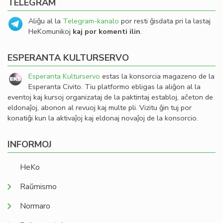
TELEGRAM
Aliĝu al la
Telegram-kanalo
por resti ĝisdata pri la lastaj
HeKomunikoj
kaj por komenti ilin
.
ESPERANTA KULTURSERVO
Esperanta Kulturservo
estas la konsorcia magazeno de la
Esperanta Civito. Tiu platformo ebligas la aliĝon al la
eventoj kaj kursoj organizataj de la paktintaj establoj, aĉeton de
eldonaĵoj, abonon al revuoj kaj multe pli. Vizitu ĝin tuj por
konatiĝi kun la aktivaĵoj kaj eldonaj novaĵoj de la konsorcio.
INFORMOJ
HeKo
Raŭmismo
Normaro