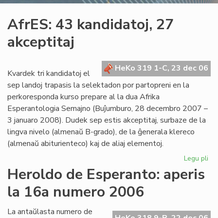
AfrES: 43 kandidatoj, 27
akceptitaj
HeKo 319 1-C, 23 dec 06
Kvardek tri kandidatoj el
sep landoj trapasis la selektadon por partopreni en la
perkoresponda kurso prepare al la dua Afrika
Esperantologia Semajno (Buĵumburo, 28 decembro 2007 –
3 januaro 2008). Dudek sep estis akceptitaj, surbaze de la
lingva nivelo (almenaŭ B-grado), de la ĝenerala klereco
(almenaŭ abiturienteco) kaj de aliaj elementoj.
Legu pli
pri
Afr
Heroldo de Esperanto: aperis
43
la 16a numero 2006
kan
27
akc
La antaŭlasta numero de