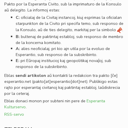
Pakto por la Esperanta Civito, sub la imprimaturo de la Konsulo
aŭ delegito. La informoj estas:
C:
oﬁcialaj de la Civitaj instancoj, kiuj esprimas la oﬁcialan
starpunkton de la Civito pri specifa temo, sub responso de
la Konsulo, aŭ de ties delegito, markitaj per la simbolo
.
B:
bultenaj de paktintaj establoj, sub responso de membro
de la koncerna komitato.
A:
alies neoﬁcialaj, pri kio ajn utila por la evoluo de
Esperantio, sub responso de la subskribinto.
E:
pri Eŭropaj institucioj kaj geopolitikaj novaĵoj, sub
responso de la subskribinto.
Eblas
sendi
artikolon
aŭ kontakti la redakcion tra
pakto
[ĉe]
esperantio
.
net
(pakto[at]esperantio[dot]net)
. Publikigo estas
rajto por esperantaj civitanoj kaj paktintaj establoj, laŭdiskrecia
por la ceteraj.
Eblas donaci monon por subteni nin pere de
Esperanta
Kulturservo
.
RSS-servo