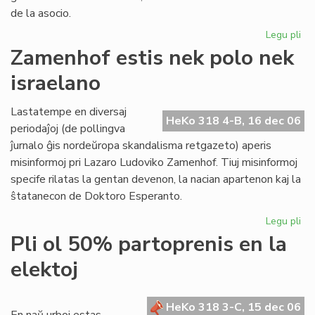
de la asocio.
Legu pli
pri
"P
Zamenhof estis nek polo nek
no
israelano
gra
ma
en
Lastatempe en diversaj
HeKo 318 4-B, 16 dec 06
Hu
periodaĵoj (de pollingva
ĵurnalo ĝis nordeŭropa skandalisma retgazeto) aperis
misinformoj pri Lazaro Ludoviko Zamenhof. Tiuj misinformoj
specife rilatas la gentan devenon, la nacian apartenon kaj la
ŝtatanecon de Doktoro Esperanto.
Legu pli
pri
Za
Pli ol 50% partoprenis en la
est
elektoj
ne
po
ne
HeKo 318 3-C, 15 dec 06
isr