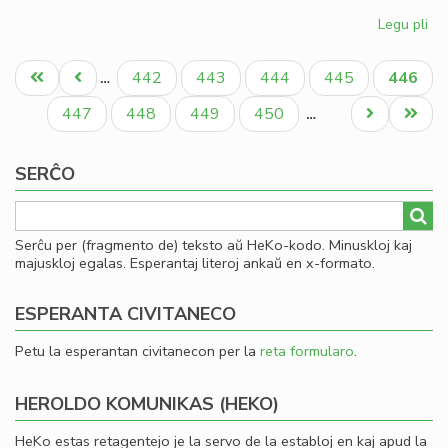
Legu pli
pri
Be
Pagination
re
Unua
Antaŭa
Paĝo
Paĝo
Paĝo
Paĝo
Aktual
442
443
444
445
446
…
ati
paĝo
paĝo
paĝo
ĉe
Paĝo
Paĝo
Paĝo
Paĝo
Next
Last
447
448
449
450
…
MI
page
page
SERĈO
Serĉu per (fragmento de) teksto aŭ HeKo-kodo. Minuskloj kaj
majuskloj egalas. Esperantaj literoj ankaŭ en x-formato.
ESPERANTA CIVITANECO
Petu la esperantan civitanecon per la
reta formularo
.
HEROLDO KOMUNIKAS (HEKO)
HeKo estas retagentejo je la servo de la establoj en kaj apud la