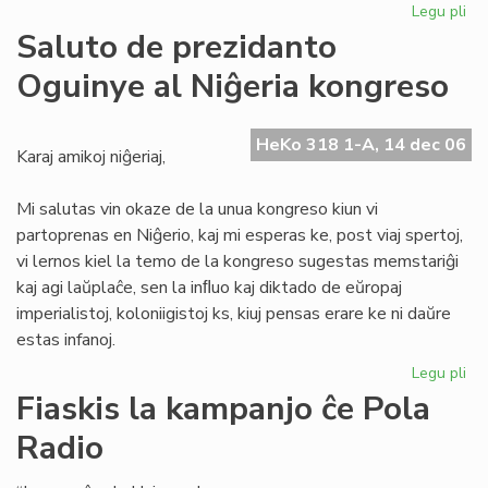
Legu pli
pri
De
Saluto de prezidanto
je
Oguinye al Niĝeria kongreso
la
Ta
de
HeKo 318 1-A, 14 dec 06
la
Karaj amikoj niĝeriaj,
Es
Kul
Mi salutas vin okaze de la unua kongreso kiun vi
partoprenas en Niĝerio, kaj mi esperas ke, post viaj spertoj,
vi lernos kiel la temo de la kongreso sugestas memstariĝi
kaj agi laŭplaĉe, sen la inﬂuo kaj diktado de eŭropaj
imperialistoj, koloniigistoj ks, kiuj pensas erare ke ni daŭre
estas infanoj.
Legu pli
pri
Sa
Fiaskis la kampanjo ĉe Pola
de
Radio
pr
Og
al