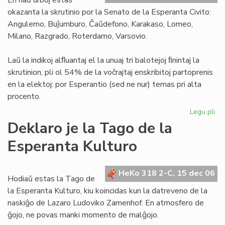
En naŭ urboj estas
okazanta la skrutinio por la Senato de la Esperanta Civito:
Angulemo, Buĵumburo, Ĉaŭdefono, Karakaso, Lomeo,
Milano, Razgrado, Roterdamo, Varsovio.
Laŭ la indikoj alﬂuantaj el la unuaj tri balotejoj ﬁnintaj la
skrutinion, pli ol 54% de la voĉrajtaj enskribitoj partoprenis
en la elektoj: por Esperantio (sed ne nur) temas pri alta
procento.
Legu pli
pri
Pli
Deklaro je la Tago de la
ol
Esperanta Kulturo
50
par
en
HeKo 318 2-C, 15 dec 06
la
Hodiaŭ estas la Tago de
ele
la Esperanta Kulturo, kiu koincidas kun la datreveno de la
naskiĝo de Lazaro Ludoviko Zamenhof. En atmosfero de
ĝojo, ne povas manki momento de malĝojo.