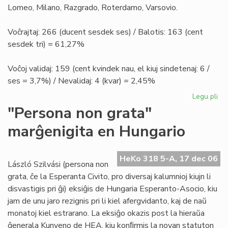
Lomeo, Milano, Razgrado, Roterdamo, Varsovio.
Voĉrajtaj: 266 (ducent sesdek ses) / Balotis: 163 (cent
sesdek tri) = 61,27%
Voĉoj validaj: 159 (cent kvindek nau, el kiuj sindetenaj: 6 /
ses = 3,7%) / Nevalidaj: 4 (kvar) = 2,45%
Legu pli
pri
Ele
"Persona non grata"
la
marĝenigita en Hungario
no
Se
HeKo 318 5-A, 17 dec 06
László Szilvási (persona non
grata, ĉe la Esperanta Civito, pro diversaj kalumnioj kiujn li
disvastigis pri ĝi) eksiĝis de Hungaria Esperanto-Asocio, kiu
jam de unu jaro rezignis pri li kiel afergvidanto, kaj de naŭ
monatoj kiel estrarano. La eksiĝo okazis post la hieraŭa
ĝenerala Kunveno de HEA, kiu konﬁrmis la novan statuton