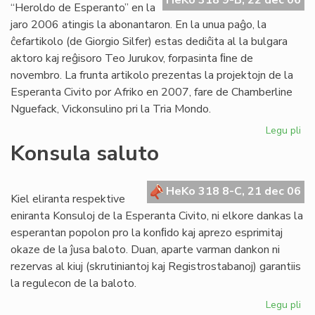
HeKo 318 9-B, 22 dec 06
“Heroldo de Esperanto” en la
jaro 2006 atingis la abonantaron. En la unua paĝo, la
ĉefartikolo (de Giorgio Silfer) estas dediĉita al la bulgara
aktoro kaj reĝisoro Teo Jurukov, forpasinta ﬁne de
novembro. La frunta artikolo prezentas la projektojn de la
Esperanta Civito por Afriko en 2007, fare de Chamberline
Nguefack, Vickonsulino pri la Tria Mondo.
Legu pli
pri
He
Konsula saluto
de
Es
ape
HeKo 318 8-C, 21 dec 06
Kiel eliranta respektive
la
eniranta Konsuloj de la Esperanta Civito, ni elkore dankas la
16
esperantan popolon pro la konﬁdo kaj aprezo esprimitaj
nu
okaze de la ĵusa baloto. Duan, aparte varman dankon ni
20
rezervas al kiuj (skrutiniantoj kaj Registrostabanoj) garantiis
la regulecon de la baloto.
Legu pli
pri