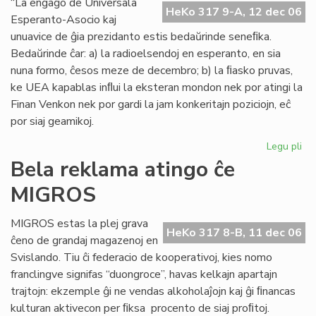
“La engaĝo de Universala
HeKo 317 9-A, 12 dec 06
Niĝ
Esperanto-Asocio kaj
ko
unuavice de ĝia prezidanto estis bedaŭrinde seneﬁka.
Bedaŭrinde ĉar: a) la radioelsendoj en esperanto, en sia
nuna formo, ĉesos meze de decembro; b) la ﬁasko pruvas,
ke UEA kapablas inﬂui la eksteran mondon nek por atingi la
Finan Venkon nek por gardi la jam konkeritajn poziciojn, eĉ
por siaj geamikoj.
Legu pli
pri
Fia
Bela reklama atingo ĉe
la
MIGROS
ka
ĉe
Po
MIGROS estas la plej grava
HeKo 317 8-B, 11 dec 06
Ra
ĉeno de grandaj magazenoj en
Svislando. Tiu ĉi federacio de kooperativoj, kies nomo
franclingve signifas “duongroce”, havas kelkajn apartajn
trajtojn: ekzemple ĝi ne vendas alkoholaĵojn kaj ĝi ﬁnancas
kulturan aktivecon per ﬁksa procento de siaj proﬁtoj.