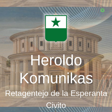
Skip
to
main
content
Heroldo
Komunikas
Retagentejo de la Esperanta
Civito