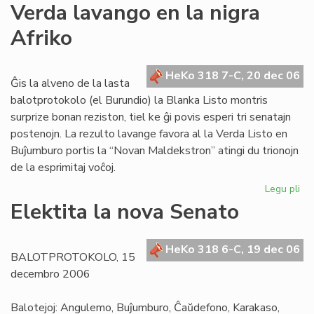
Ko
Verda lavango en la nigra
sal
Afriko
HeKo 318 7-C, 20 dec 06
Ĝis la alveno de la lasta
balotprotokolo (el Burundio) la Blanka Listo montris
surprize bonan reziston, tiel ke ĝi povis esperi tri senatajn
postenojn. La rezulto lavange favora al la Verda Listo en
Buĵumburo portis la “Novan Maldekstron” atingi du trionojn
de la esprimitaj voĉoj.
Legu pli
pri
Ve
Elektita la nova Senato
la
en
la
HeKo 318 6-C, 19 dec 06
BALOTPROTOKOLO, 15
nig
decembro 2006
Afr
Balotejoj: Angulemo, Buĵumburo, Ĉaŭdefono, Karakaso,