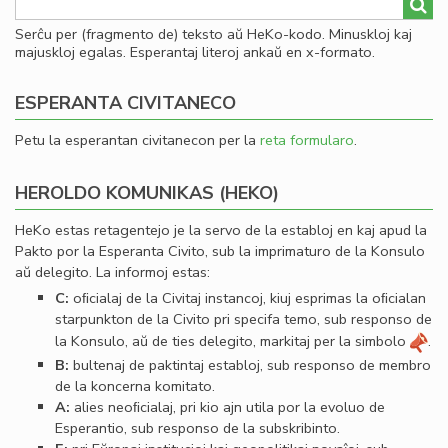
Serĉu per (fragmento de) teksto aŭ HeKo-kodo. Minuskloj kaj
majuskloj egalas. Esperantaj literoj ankaŭ en x-formato.
ESPERANTA CIVITANECO
Petu la esperantan civitanecon per la
reta formularo
.
HEROLDO KOMUNIKAS (HEKO)
HeKo estas retagentejo je la servo de la establoj en kaj apud la
Pakto por la Esperanta Civito, sub la imprimaturo de la Konsulo
aŭ delegito. La informoj estas:
C:
oﬁcialaj de la Civitaj instancoj, kiuj esprimas la oﬁcialan
starpunkton de la Civito pri specifa temo, sub responso de
la Konsulo, aŭ de ties delegito, markitaj per la simbolo
.
B:
bultenaj de paktintaj establoj, sub responso de membro
de la koncerna komitato.
A:
alies neoﬁcialaj, pri kio ajn utila por la evoluo de
Esperantio, sub responso de la subskribinto.