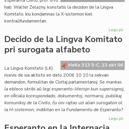
Esperanta Civito, prof. d-ro
hab. Walter Zelazny, konstatis la decidon de la Lingva
Komitato, kiu kondamnas la X-sistemon kiel
kontraŭfundamentan.
Legu pli
pri
Po
Decido de la Lingva Komitato
la
pri surogata alfabeto
de
de
LK
HeKo 313 5-C, 23 okt 06
ko
La Lingva Komitato (LK)
X-
ricevis de sia aktisto en dato 2006 10 10 la sekvan
su
demandon, formulitan de Civitaj parlamentanoj:
Se mankas
la ebleco skribi aŭ legi esperanto-literojn kun supersignoj,
en oﬁciala korespondado, dokumentoj, normaroj, publikaj
komunikoj de la Civito, ĉu oni rajtas uzi alian surogaton ol
la H-sistemon, indikitan en la Fundamento de Esperanto?
Legu pli
pri
De
Esperanto en la Internacia