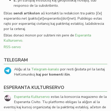
E:
pri Eŭropaj institucioj kaj geopolitikaj novaĵoj, sub
responso de la subskribinto.
Eblas
sendi
artikolon
aŭ kontakti la redakcion tra
pakto
[ĉe]
esperantio
.
net
(pakto[at]esperantio[dot]net)
. Publikigo estas
rajto por esperantaj civitanoj kaj paktintaj establoj, laŭdiskrecia
por la ceteraj.
Eblas donaci monon por subteni nin pere de
Esperanta
Kulturservo
.
RSS-servo
TELEGRAM
Aliĝu al la
Telegram-kanalo
por resti ĝisdata pri la lastaj
HeKomunikoj
kaj por komenti ilin
.
ESPERANTA KULTURSERVO
Esperanta Kulturservo
estas la konsorcia magazeno de la
Esperanta Civito. Tiu platformo ebligas la aliĝon al la
eventoj kaj kursoj organizataj de la paktintaj establoj, aĉeton de