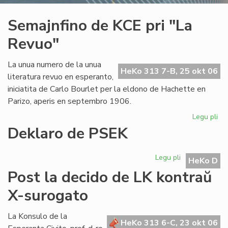
Semajnfino de KCE pri "La
Revuo"
La unua numero de la unua
HeKo 313 7-B, 25 okt 06
literatura revuo en esperanto,
iniciatita de Carlo Bourlet per la eldono de Hachette en
Parizo, aperis en septembro 1906.
Legu pli
pri
Se
Deklaro de PSEK
de
KC
Legu pli
pri
pri
HeKo D
Deklaro
"L
Post la decido de LK kontraŭ
de
Re
PSEK
X-surogato
La Konsulo de la
HeKo 313 6-C, 23 okt 06