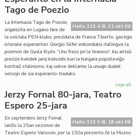
de
Tago de Poezio
la
Li
Ko
La Internacia Tago de Poezio,
HeKo 313 4-B, 21 okt 06
pri
organizita en Lugano fare de
su
la svistala PEN-klubo, prezidata de Franca Tiberto, gastigis
al
interalie esperanton: Giorgio Silfer enkondukis itallingve la
poemon de Gyula Illyés “Unu frazo pri la tiraneco“, kiu antaŭ
precize kvindek jaroj koincidis kun la hungara popolleviĝo
kontraŭ stalinismo, kaj sekve deklamis la unuajn dudek
versojn de sia esperanto-traduko.
Legu pli
pri
Es
Jerzy Fornal 80-jara, Teatro
en
Espero 25-jara
la
Int
Ta
En septembro Jerzy Fornal
HeKo 313 3-B, 18 okt 06
de
lanĉis la 25an sezonon de
Po
Teatro Espero Varsovio, per la 150a prezento ĉe la Muzeo