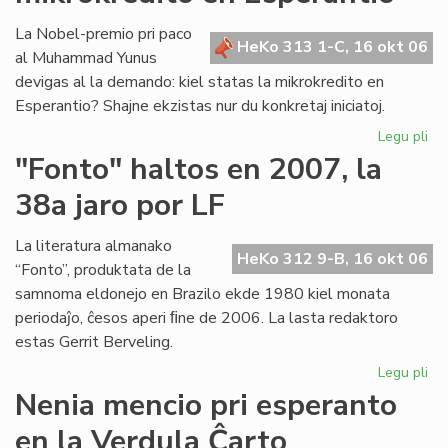
es
pa
La Nobel-premio pri paco
HeKo 313 1-C, 16 okt 06
de
al Muhammad Yunus
la
devigas al la demando: kiel statas la mikrokredito en
Fu
Esperantio? Shajne ekzistas nur du konkretaj iniciatoj.
Legu pli
pri
Un
"Fonto" haltos en 2007, la
pa
38a jaro por LF
po
la
mik
La literatura almanako
HeKo 312 9-B, 16 okt 06
en
“Fonto”, produktata de la
Es
samnoma eldonejo en Brazilo ekde 1980 kiel monata
periodaĵo, ĉesos aperi ﬁne de 2006. La lasta redaktoro
estas Gerrit Berveling.
Legu pli
pri
"F
Nenia mencio pri esperanto
hal
en la Verdula Ĉarto
en