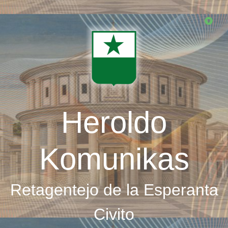
Skip
to
main
content
Heroldo
Komunikas
Retagentejo de la Esperanta
Civito