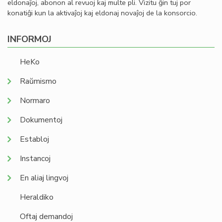
eldonaĵoj, abonon al revuoj kaj multe pli. Vizitu ĝin tuj por
konatiĝi kun la aktivaĵoj kaj eldonaj novaĵoj de la konsorcio.
INFORMOJ
HeKo
Raŭmismo
Normaro
Dokumentoj
Establoj
Instancoj
En aliaj lingvoj
Heraldiko
Oftaj demandoj