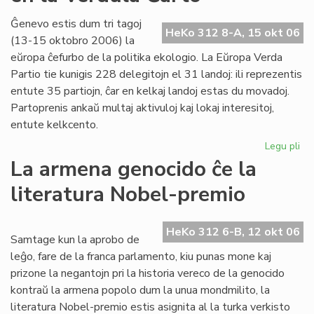
20
la
Ĝenevo estis dum tri tagoj
HeKo 312 8-A, 15 okt 06
38
(13-15 oktobro 2006) la
jar
eŭropa ĉefurbo de la politika ekologio. La Eŭropa Verda
po
Partio tie kunigis 228 delegitojn el 31 landoj: ili reprezentis
LF
entute 35 partiojn, ĉar en kelkaj landoj estas du movadoj.
Partoprenis ankaŭ multaj aktivuloj kaj lokaj interesitoj,
entute kelkcento.
Legu pli
pri
Ne
La armena genocido ĉe la
me
literatura Nobel-premio
pri
es
en
HeKo 312 6-B, 12 okt 06
la
Samtage kun la aprobo de
Ve
leĝo, fare de la franca parlamento, kiu punas mone kaj
Ĉa
prizone la negantojn pri la historia vereco de la genocido
kontraŭ la armena popolo dum la unua mondmilito, la
literatura Nobel-premio estis asignita al la turka verkisto