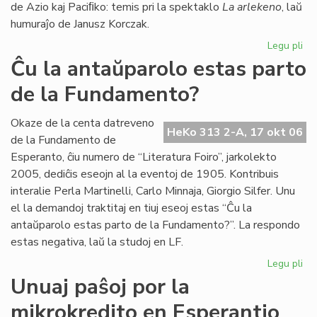
de Azio kaj Paciﬁko: temis pri la spektaklo
La arlekeno
, laŭ
humuraĵo de Janusz Korczak.
Legu pli
pri
Jer
Ĉu la antaŭparolo estas parto
For
de la Fundamento?
80
jar
Te
Okaze de la centa datreveno
HeKo 313 2-A, 17 okt 06
Es
de la Fundamento de
25
Esperanto, ĉiu numero de “Literatura Foiro”, jarkolekto
jar
2005, dediĉis eseojn al la eventoj de 1905. Kontribuis
interalie Perla Martinelli, Carlo Minnaja, Giorgio Silfer. Unu
el la demandoj traktitaj en tiuj eseoj estas “Ĉu la
antaŭparolo estas parto de la Fundamento?”. La respondo
estas negativa, laŭ la studoj en LF.
Legu pli
pri
Ĉu
Unuaj paŝoj por la
la
mikrokredito en Esperantio
an