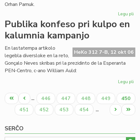
Orhan Pamuk.
Legu pli
pri
La
Publika konfeso pri kulpo en
ar
kalumnia kampanjo
ge
ĉe
la
En lastatempa artikolo
HeKo 312 7-B, 12 okt 06
lit
legebla diversloke en la reto,
No
Gonçalo Neves skribas pri la prezidinto de la Esperanta
pr
PEN-Centro, c-ano William Auld:
Legu pli
pri
Pub
Pagination
ko
Unua
Antaŭa
Paĝo
Paĝo
Paĝo
Paĝo
Aktual
446
447
448
449
450
…
pri
paĝo
paĝo
paĝo
ku
Paĝo
Paĝo
Paĝo
Paĝo
Next
Last
451
452
453
454
…
en
page
page
ka
SERĈO
ka