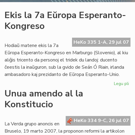
Ekis la 7a Eŭropa Esperanto-
Kongreso
HeKo 335 1-A, 29 jul 07
Hodiaŭ matene ekis la 7a
Eŭropa Esperanto-Kongreso en Marburgo (Slovenio), al kiu
aliĝis tricento da personoj el tridek du landoj: ducento
ĉeestis la inaŭguron, sub la gvido de Seán Ó Riain, irlanda
ambasadoro kaj prezidanto de Eŭropa Esperanto-Unio.
Legu pli
pri
Eki
Unua amendo al la
la
Konstitucio
7a
Eŭ
Es
HeKo 334 9-C, 26 jul 07
Ko
La Verda grupo anoncis en
Bruselo, 19 marto 2007, la proponon reformi la artikolon