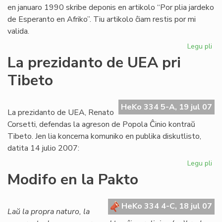
en januaro 1990 skribe deponis en artikolo “Por plia jardeko
de Esperanto en Afriko”. Tiu artikolo ĉiam restis por mi
valida.
Legu pli
pri
Ba
La prezidanto de UEA pri
pri
Tibeto
Afr
UE
raj
HeKo 334 5-A, 19 jul 07
se
La prezidanto de UEA, Renato
ne
Corsetti, defendas la agreson de Popola Ĉinio kontraŭ
pr
Tibeto. Jen lia koncerna komuniko en publika diskutlisto,
datita 14 julio 2007:
Legu pli
pri
La
Modifo en la Pakto
pr
de
UE
HeKo 334 4-C, 18 jul 07
Laŭ la propra naturo, la
pri