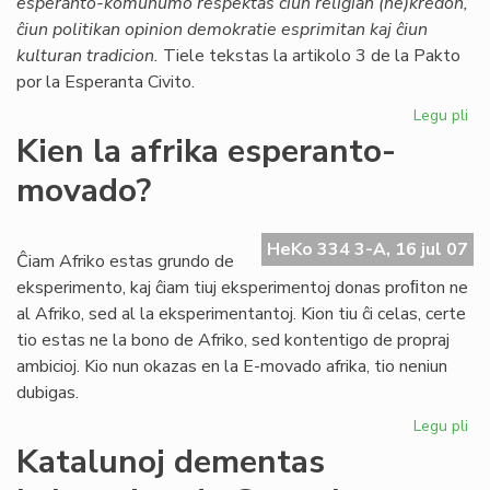
esperanto-komunumo respektas ĉiun religian (ne)kredon,
Ti
ĉiun politikan opinion demokratie esprimitan kaj ĉiun
kulturan tradicion.
Tiele tekstas la artikolo 3 de la Pakto
por la Esperanta Civito.
Legu pli
pri
Mo
Kien la afrika esperanto-
en
movado?
la
Pa
HeKo 334 3-A, 16 jul 07
Ĉiam Afriko estas grundo de
eksperimento, kaj ĉiam tiuj eksperimentoj donas proﬁton ne
al Afriko, sed al la eksperimentantoj. Kion tiu ĉi celas, certe
tio estas ne la bono de Afriko, sed kontentigo de propraj
ambicioj. Kio nun okazas en la E-movado afrika, tio neniun
dubigas.
Legu pli
pri
Ki
Katalunoj dementas
la