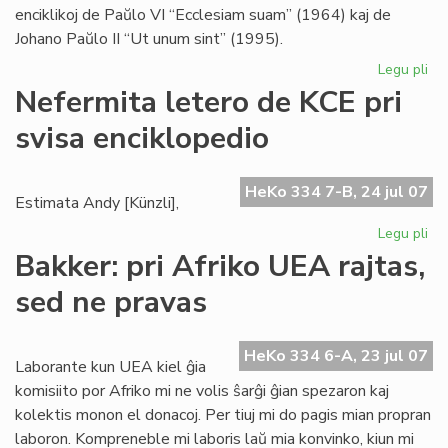
enciklikoj de Paŭlo VI “Ecclesiam suam” (1964) kaj de
Johano Paŭlo II “Ut unum sint” (1995).
Legu pli
pri
Bl
Nefermita letero de KCE pri
se
svisa enciklopedio
pri
ek
HeKo 334 7-B, 24 jul 07
Estimata Andy [Künzli],
Legu pli
pri
Ne
Bakker: pri Afriko UEA rajtas,
let
sed ne pravas
de
KC
pri
HeKo 334 6-A, 23 jul 07
svi
Laborante kun UEA kiel ĝia
enc
komisiito por Afriko mi ne volis ŝarĝi ĝian spezaron kaj
kolektis monon el donacoj. Per tiuj mi do pagis mian propran
laboron. Kompreneble mi laboris laŭ mia konvinko, kiun mi