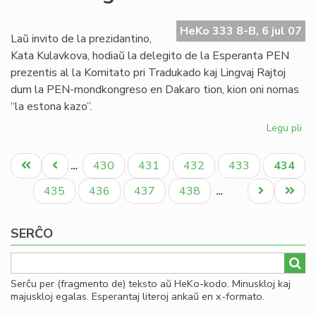
de
es
HeKo 333 8-B, 6 jul 07
tra
Laŭ invito de la prezidantino,
PE
Kata Kulavkova, hodiaŭ la delegito de la Esperanta PEN
prezentis al la Komitato pri Tradukado kaj Lingvaj Rajtoj
dum la PEN-mondkongreso en Dakaro tion, kion oni nomas
“la estona kazo”.
Legu pli
pri
La
Pagination
es
Unua
Antaŭa
Paĝo
Paĝo
Paĝo
Paĝo
Aktual
430
431
432
433
434
…
ka
paĝo
paĝo
paĝo
en
Paĝo
Paĝo
Paĝo
Paĝo
Next
Last
435
436
437
438
…
la
page
page
PE
SERĈO
mo
Serĉu per (fragmento de) teksto aŭ HeKo-kodo. Minuskloj kaj
majuskloj egalas. Esperantaj literoj ankaŭ en x-formato.