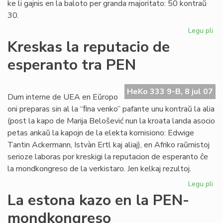
ke li gajnis en la baloto per granda majoritato: 50 kontraŭ
30.
Legu pli
pri
Eu
Kreskas la reputacio de
Sc
esperanto tra PEN
int
PE
sek
HeKo 333 9-B, 8 jul 07
Dum interne de UEA en Eŭropo
oni preparas sin al la “ﬁna venko” pafante unu kontraŭ la alia
(post la kapo de Marija Belošević nun la kroata landa asocio
petas ankaŭ la kapojn de la elekta komisiono: Edwige
Tantin Ackermann, Istvàn Ertl kaj aliaj), en Afriko raŭmistoj
serioze laboras por kreskigi la reputacion de esperanto ĉe
la mondkongreso de la verkistaro. Jen kelkaj rezultoj.
Legu pli
pri
Kr
La estona kazo en la PEN-
la
mondkongreso
rep