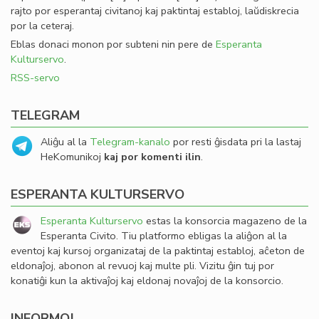
rajto por esperantaj civitanoj kaj paktintaj establoj, laŭdiskrecia
por la ceteraj.
Eblas donaci monon por subteni nin pere de
Esperanta
Kulturservo
.
RSS-servo
TELEGRAM
Aliĝu al la
Telegram-kanalo
por resti ĝisdata pri la lastaj
HeKomunikoj
kaj por komenti ilin
.
ESPERANTA KULTURSERVO
Esperanta Kulturservo
estas la konsorcia magazeno de la
Esperanta Civito. Tiu platformo ebligas la aliĝon al la
eventoj kaj kursoj organizataj de la paktintaj establoj, aĉeton de
eldonaĵoj, abonon al revuoj kaj multe pli. Vizitu ĝin tuj por
konatiĝi kun la aktivaĵoj kaj eldonaj novaĵoj de la konsorcio.
INFORMOJ