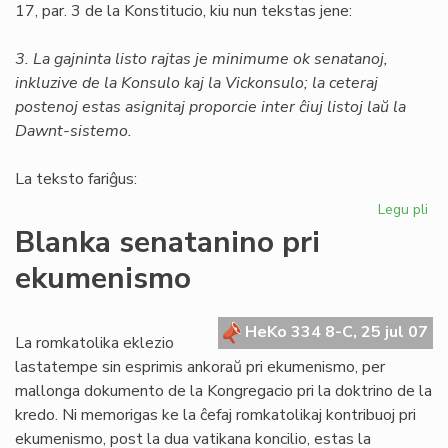
17, par. 3 de la Konstitucio, kiu nun tekstas jene:
3. La gajninta listo rajtas je minimume ok senatanoj,
inkluzive de la Konsulo kaj la Vickonsulo; la ceteraj
postenoj estas asignitaj proporcie inter ĉiuj listoj laŭ la
Dawnt-sistemo.
La teksto fariĝus:
Legu pli
pri
Un
Blanka senatanino pri
am
ekumenismo
al
la
Kon
HeKo 334 8-C, 25 jul 07
La romkatolika eklezio
lastatempe sin esprimis ankoraŭ pri ekumenismo, per
mallonga dokumento de la Kongregacio pri la doktrino de la
kredo. Ni memorigas ke la ĉefaj romkatolikaj kontribuoj pri
ekumenismo, post la dua vatikana koncilio, estas la