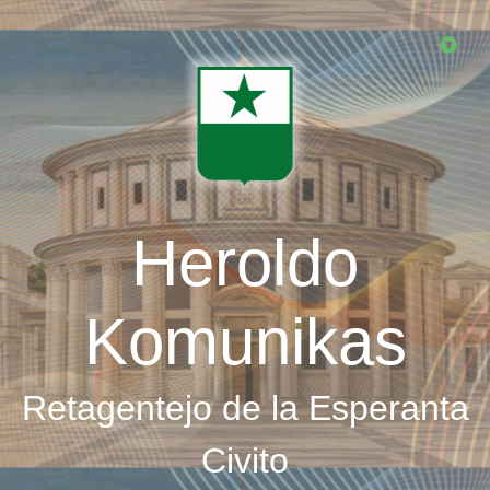
Skip
to
main
content
Heroldo
Komunikas
Retagentejo de la Esperanta
Civito