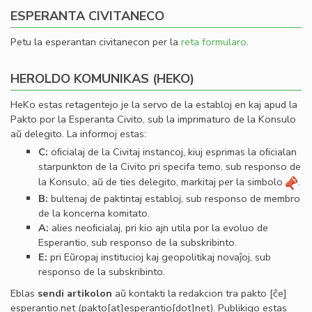
ESPERANTA CIVITANECO
Petu la esperantan civitanecon per la
reta formularo
.
HEROLDO KOMUNIKAS (HEKO)
HeKo estas retagentejo je la servo de la establoj en kaj apud la
Pakto por la Esperanta Civito, sub la imprimaturo de la Konsulo
aŭ delegito. La informoj estas:
C:
oﬁcialaj de la Civitaj instancoj, kiuj esprimas la oﬁcialan
starpunkton de la Civito pri specifa temo, sub responso de
la Konsulo, aŭ de ties delegito, markitaj per la simbolo
.
B:
bultenaj de paktintaj establoj, sub responso de membro
de la koncerna komitato.
A:
alies neoﬁcialaj, pri kio ajn utila por la evoluo de
Esperantio, sub responso de la subskribinto.
E:
pri Eŭropaj institucioj kaj geopolitikaj novaĵoj, sub
responso de la subskribinto.
Eblas
sendi
artikolon
aŭ kontakti la redakcion tra
pakto
[ĉe]
esperantio
.
net
(pakto[at]esperantio[dot]net)
. Publikigo estas