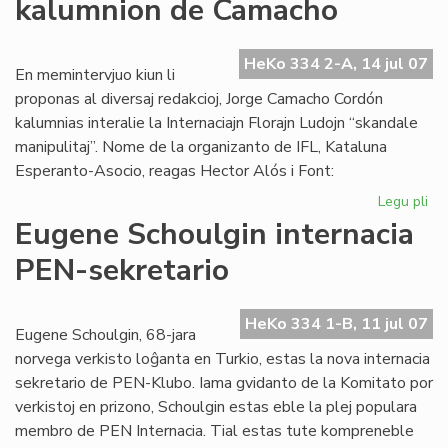
kalumnion de Camacho
afr
es
mo
HeKo 334 2-A, 14 jul 07
En memintervjuo kiun li
proponas al diversaj redakcioj, Jorge Camacho Cordón
kalumnias interalie la Internaciajn Florajn Ludojn “skandale
manipulitaj”. Nome de la organizanto de IFL, Kataluna
Esperanto-Asocio, reagas Hector Alós i Font:
Legu pli
pri
Kat
Eugene Schoulgin internacia
de
PEN-sekretario
ka
de
Ca
HeKo 334 1-B, 11 jul 07
Eugene Schoulgin, 68-jara
norvega verkisto loĝanta en Turkio, estas la nova internacia
sekretario de PEN-Klubo. Iama gvidanto de la Komitato por
verkistoj en prizono, Schoulgin estas eble la plej populara
membro de PEN Internacia. Tial estas tute kompreneble