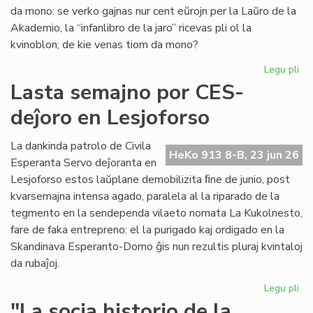
"Li
da mono: se verko gajnas nur cent eŭrojn per la Laŭro de la
Foi
Akademio, la “infanlibro de la jaro” ricevas pli ol la
34
kvinoblon; de kie venas tiom da mono?
Legu pli
pri
Mo
Lasta semajno por CES-
for
deĵoro en Lesjoforso
en
ro
tir
La dankinda patrolo de Civila
HeKo 913 8-B, 23 jun 26
Esperanta Servo deĵoranta en
Lesjoforso estos laŭplane demobilizita ﬁne de junio, post
kvarsemajna intensa agado, paralela al la riparado de la
tegmento en la sendependa vilaeto nomata La Kukolnesto,
fare de faka entrepreno: el la purigado kaj ordigado en la
Skandinava Esperanto-Domo ĝis nun rezultis pluraj kvintaloj
da rubaĵoj.
Legu pli
pri
La
"La socia historio de la