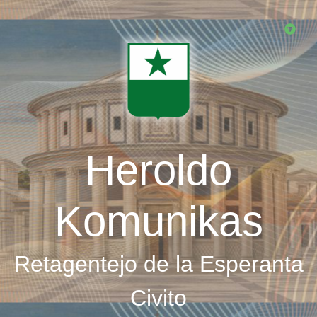
Skip
to
main
content
Heroldo
Komunikas
Retagentejo de la Esperanta
Civito