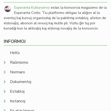
Esperanta Kulturservo
estas la konsorcia magazeno de la
Esperanta Civito. Tiu platformo ebligas la aliĝon al la
eventoj kaj kursoj organizataj de la paktintaj establoj, aĉeton de
eldonaĵoj, abonon al revuoj kaj multe pli. Vizitu ĝin tuj por
konatiĝi kun la aktivaĵoj kaj eldonaj novaĵoj de la konsorcio.
INFORMOJ
HeKo
Raŭmismo
Normaro
Dokumentoj
Establoj
Instancoj
En aliaj lingvoj