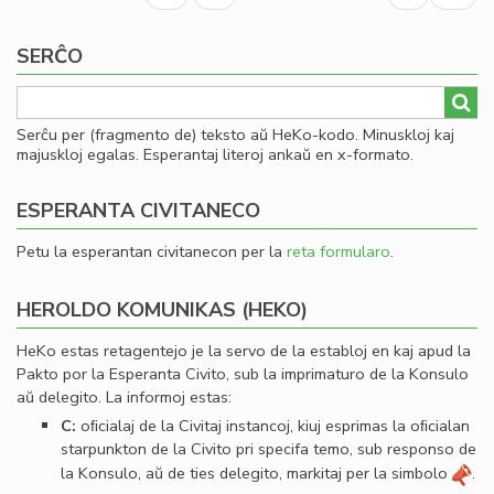
un
page
page
en
SERĈO
la
in
de
Lit
Serĉu per (fragmento de) teksto aŭ HeKo-kodo. Minuskloj kaj
Foi
majuskloj egalas. Esperantaj literoj ankaŭ en x-formato.
ESPERANTA CIVITANECO
Petu la esperantan civitanecon per la
reta formularo
.
HEROLDO KOMUNIKAS (HEKO)
HeKo estas retagentejo je la servo de la establoj en kaj apud la
Pakto por la Esperanta Civito, sub la imprimaturo de la Konsulo
aŭ delegito. La informoj estas:
C:
oﬁcialaj de la Civitaj instancoj, kiuj esprimas la oﬁcialan
starpunkton de la Civito pri specifa temo, sub responso de
la Konsulo, aŭ de ties delegito, markitaj per la simbolo
.