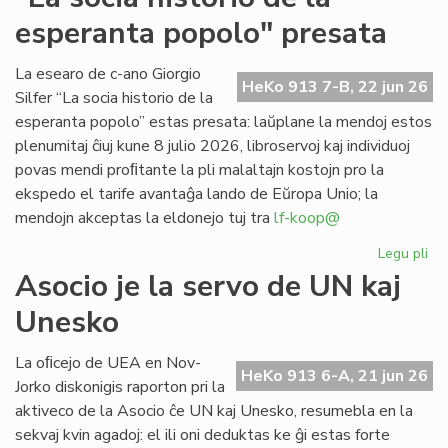
se
esperanta popolo" presata
po
CE
deĵ
La esearo de c-ano Giorgio
HeKo 913 7-B, 22 jun 26
en
Silfer “La socia historio de la
Les
esperanta popolo” estas presata: laŭplane la mendoj estos
plenumitaj ĉiuj kune 8 julio 2026, libroservoj kaj individuoj
povas mendi proﬁtante la pli malaltajn kostojn pro la
ekspedo el tarife avantaĝa lando de Eŭropa Unio; la
mendojn akceptas la eldonejo tuj tra
lf-koop@
Legu pli
pri
"L
Asocio je la servo de UN kaj
soc
Unesko
his
de
la
La oﬁcejo de UEA en Nov-
HeKo 913 6-A, 21 jun 26
es
Jorko diskonigis raporton pri la
po
aktiveco de la Asocio ĉe UN kaj Unesko, resumebla en la
pr
sekvaj kvin agadoj: el ili oni deduktas ke ĝi estas forte