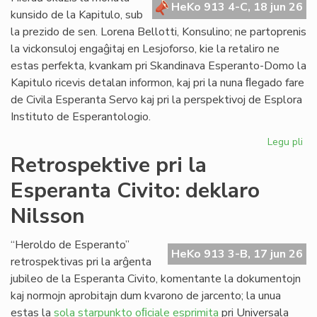
HeKo 913 4-C, 18 jun 26
de
kunsido de la Kapitulo, sub
"Li
la prezido de sen. Lorena Bellotti, Konsulino; ne partoprenis
Foi
la vickonsuloj engaĝitaj en Lesjoforso, kie la retaliro ne
estas perfekta, kvankam pri Skandinava Esperanto-Domo la
Kapitulo ricevis detalan informon, kaj pri la nuna ﬂegado fare
de Civila Esperanta Servo kaj pri la perspektivoj de Esplora
Instituto de Esperantologio.
Legu pli
pri
La
Retrospektive pri la
jun
Esperanta Civito: deklaro
ku
de
Nilsson
la
Kap
“Heroldo de Esperanto”
HeKo 913 3-B, 17 jun 26
retrospektivas pri la arĝenta
jubileo de la Esperanta Civito, komentante la dokumentojn
kaj normojn aprobitajn dum kvarono de jarcento; la unua
estas la
sola starpunkto oﬁciale esprimita
pri Universala