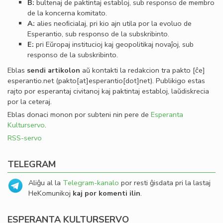
B:
bultenaj de paktintaj establoj, sub responso de membro
de la koncerna komitato.
A:
alies neoﬁcialaj, pri kio ajn utila por la evoluo de
Esperantio, sub responso de la subskribinto.
E:
pri Eŭropaj institucioj kaj geopolitikaj novaĵoj, sub
responso de la subskribinto.
Eblas
sendi
artikolon
aŭ kontakti la redakcion tra
pakto
[ĉe]
esperantio
.
net
(pakto[at]esperantio[dot]net)
. Publikigo estas
rajto por esperantaj civitanoj kaj paktintaj establoj, laŭdiskrecia
por la ceteraj.
Eblas donaci monon por subteni nin pere de
Esperanta
Kulturservo
.
RSS-servo
TELEGRAM
Aliĝu al la
Telegram-kanalo
por resti ĝisdata pri la lastaj
HeKomunikoj
kaj por komenti ilin
.
ESPERANTA KULTURSERVO