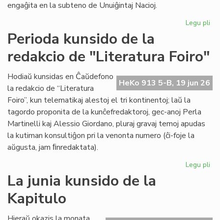
engaĝita en la subteno de Unuiĝintaj Nacioj.
Legu pli
pri
As
Perioda kunsido de la
je
redakcio de "Literatura Foiro"
la
se
de
Hodiaŭ kunsidas en Ĉaŭdefono
HeKo 913 5-B, 19 jun 26
UN
la redakcio de “Literatura
kaj
Foiro”, kun telematikaj alestoj el tri kontinentoj; laŭ la
Un
tagordo proponita de la kunĉefredaktoroj, gec-anoj Perla
Martinelli kaj Alessio Giordano, pluraj gravaj temoj apudas
la kutiman konsultiĝon pri la venonta numero (ĉi-foje la
aŭgusta, jam ﬁnredaktata).
Legu pli
pri
Pe
La junia kunsido de la
ku
Kapitulo
de
la
re
Hieraŭ okazis la monata