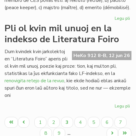
membro de CES povas esti: a) rekruto (recrue), b) pacisto
(peace keeper), c) majstro (maître), d) emerito (démobilisé).
Legu pli
pri
La
Pli ol kvin mil unuoj en la
ran
indekso de Literatura Foiro
en
Civ
Es
Dum kvindek kvin jarkolektoj
HeKo 912 8-B, 12 jun 26
Se
en “Literatura Foiro” aperis pli
ol kvin mil unuoj, poezie kaj proze: tion, kaj multon pli,
statistikas la ĵus ekfunkcianta fako LF-indekso, en la
renovigita retejo de la revuo
, kie ekde hodiaŭ eblas ankaŭ
spuri ĉiun eron laŭ aŭtoro kaj titolo, sed ne nur — ekzemple
oni
Legu pli
pri
Pli
Pagination
ol
Unua
Antaŭa
Paĝo
Paĝo
Aktuala
Paĝo
Paĝo
Paĝo
Paĝo
1
2
3
4
5
6
7
kvi
paĝo
paĝo
paĝo
mil
Paĝo
Paĝo
Next
Last
8
9
…