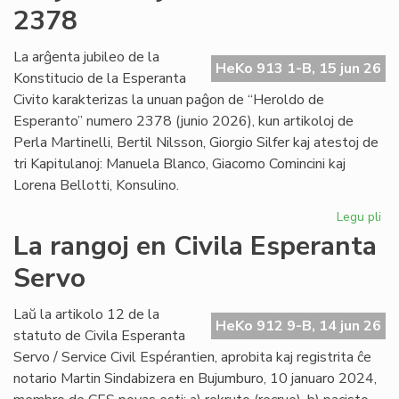
po
2378
la
in
La arĝenta jubileo de la
en
HeKo 913 1-B, 15 jun 26
Konstitucio de la Esperanta
Les
Civito karakterizas la unuan paĝon de “Heroldo de
Esperanto” numero 2378 (junio 2026), kun artikoloj de
Perla Martinelli, Bertil Nilsson, Giorgio Silfer kaj atestoj de
tri Kapitulanoj: Manuela Blanco, Giacomo Comincini kaj
Lorena Bellotti, Konsulino.
Legu pli
pri
Sa
La rangoj en Civila Esperanta
Ĉa
Servo
Les
jun
He
Laŭ la artikolo 12 de la
HeKo 912 9-B, 14 jun 26
23
statuto de Civila Esperanta
Servo / Service Civil Espérantien, aprobita kaj registrita ĉe
notario Martin Sindabizera en Bujumburo, 10 januaro 2024,