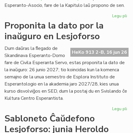
Esperanto-Asocio, fare de la Kapitulo laŭ propono de sen.
Legu pli
pri
Re
Proponita la dato por la
pri
inaŭguro en Lesjoforso
la
Es
Civ
Dum daŭras la ﬂegado de
HeKo 913 2-B, 16 jun 26
de
Skandinava Esperanto-Domo
Ni
fare de Civila Esperanta Servo, estas proponita la dato de
la inaŭguro: 26 junio 2027; tio koincidas kun la komenca
semajno de la unua semestro de Esplora Instituto de
Esperantologio en la akademia jaro 2027/28, kies unua
kurso disvolviĝos en SED, dum la postaj du en Svislando ĉe
Kultura Centro Esperantista.
Legu pli
pri
Pr
Sabloneto Ĉaŭdefono
la
Lesjoforso: junia Heroldo
da