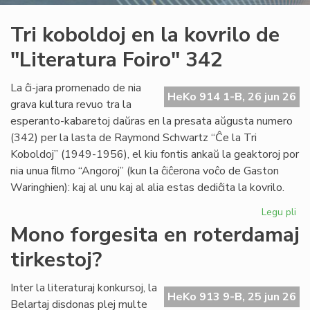
Tri koboldoj en la kovrilo de
"Literatura Foiro" 342
La ĉi-jara promenado de nia
HeKo 914 1-B, 26 jun 26
grava kultura revuo tra la
esperanto-kabaretoj daŭras en la presata aŭgusta numero
(342) per la lasta de Raymond Schwartz “Ĉe la Tri
Koboldoj” (1949-1956), el kiu fontis ankaŭ la geaktoroj por
nia unua ﬁlmo “Angoroj” (kun la ĉiĉerona voĉo de Gaston
Waringhien): kaj al unu kaj al alia estas dediĉita la kovrilo.
Legu pli
pri
Tri
Mono forgesita en roterdamaj
ko
tirkestoj?
en
la
kov
Inter la literaturaj konkursoj, la
HeKo 913 9-B, 25 jun 26
de
Belartaj disdonas plej multe