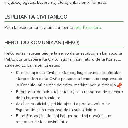
majuskloj egalas. Esperantaj literoj ankaŭ en x-formato.
ESPERANTA CIVITANECO
Petu la esperantan civitanecon per la
reta formularo
.
HEROLDO KOMUNIKAS (HEKO)
HeKo estas retagentejo je la servo de la establoj en kaj apud la
Pakto por la Esperanta Civito, sub la imprimaturo de la Konsulo
aŭ delegito. La informoj estas:
C:
oﬁcialaj de la Civitaj instancoj, kiuj esprimas la oﬁcialan
starpunkton de la Civito pri specifa temo, sub responso de
la Konsulo, aŭ de ties delegito, markitaj per la simbolo
.
B:
bultenaj de paktintaj establoj, sub responso de membro
de la koncerna komitato.
A:
alies neoﬁcialaj, pri kio ajn utila por la evoluo de
Esperantio, sub responso de la subskribinto.
E:
pri Eŭropaj institucioj kaj geopolitikaj novaĵoj, sub
responso de la subskribinto.