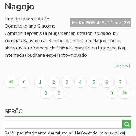
Nagojo
ne
ap
la
Fine de la restado ĉe
HeKo 909 4-B, 11 maj 26
bu
Oomoto, c-ano Giacomo
de
Comincini reprenis la plurjarcentan straton
Tōkaidō
, kiu
TE
kunligas Kansajon al Kantoo, kaj haltis en Nagojo, kie lin
akceptis s-ro Yamaguchi Shin’ichi, gravulo en la japana (kaj
internacia) budhana esperanto-movado.
Legu pli
pri
Bu
Pagination
kaj
Unua
Antaŭa
Paĝo
Paĝo
Paĝo
Paĝo
Aktuala
Paĝo
Paĝo
1
2
3
4
5
6
7
ra
paĝo
paĝo
paĝo
en
Paĝo
Paĝo
Next
Last
8
9
…
Na
page
page
SERĈO
Serĉu per (fragmento de) teksto aŭ HeKo-kodo. Minuskloj kaj