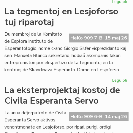
Legu pli
pri
Pro
La tegmentoj en Lesjoforso
Ki
tuj riparotaj
ho
pr
de
Du membroj de la Komitato
HeKo 909 7-B, 15 maj 26
EIE
de Esplora Instituto de
Esperantologio, nome c-ano Giorgio Silfer vicprezidanto kaj
sen. Manuela Blanco sekretario, hodiaŭ akompanis fakan
entrepreniston por ekspertizo de la tegmentoj en la
kontruoj de Skandinava Esperanto-Domo en Lesjoforso.
Legu pli
pri
La
La eksterprojektaj kostoj de
te
Civila Esperanta Servo
en
Les
tuj
La unua deĵorpatrolo de Civila
HeKo 909 6-B, 14 maj 26
rip
Esperanta Servo aktivos
venontmonate en Lesjoforso, por ripari, purigi, ordigi