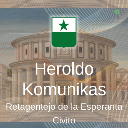
Skip
to
main
content
Heroldo
Komunikas
Retagentejo de la Esperanta
Civito