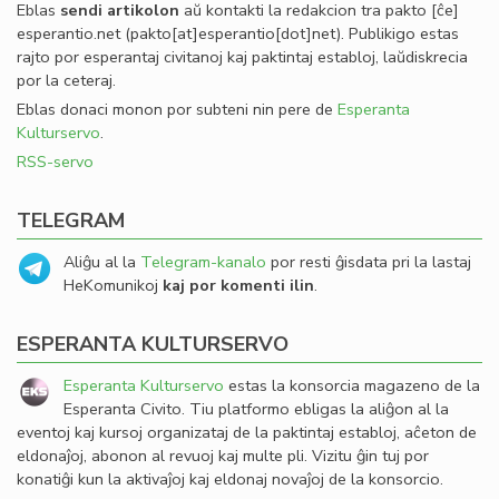
Eblas
sendi
artikolon
aŭ kontakti la redakcion tra
pakto
[ĉe]
esperantio
.
net
(pakto[at]esperantio[dot]net)
. Publikigo estas
rajto por esperantaj civitanoj kaj paktintaj establoj, laŭdiskrecia
por la ceteraj.
Eblas donaci monon por subteni nin pere de
Esperanta
Kulturservo
.
RSS-servo
TELEGRAM
Aliĝu al la
Telegram-kanalo
por resti ĝisdata pri la lastaj
HeKomunikoj
kaj por komenti ilin
.
ESPERANTA KULTURSERVO
Esperanta Kulturservo
estas la konsorcia magazeno de la
Esperanta Civito. Tiu platformo ebligas la aliĝon al la
eventoj kaj kursoj organizataj de la paktintaj establoj, aĉeton de
eldonaĵoj, abonon al revuoj kaj multe pli. Vizitu ĝin tuj por
konatiĝi kun la aktivaĵoj kaj eldonaj novaĵoj de la konsorcio.