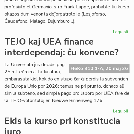
profesiulo el Germanio, s-ro Frank Lappe; probable tiu kurso
okazos dum venonta deĵorpatrolo ie (Lesjoforso,
Ĉaŭdefono, Malago, Bujumburo…).
Legu pli
pri
Du
TEJO kaj UEA finance
no
interdependaj: ĉu konvene?
pro
de
Civ
La Universala ĵus decidis pagi
HeKo 910 1-A, 20 maj 26
Es
25 mil eŭrojn al la Junulara,
Se
embarasata kiel kokido en stupo ĉar ĝi perdis la subvencion
de Eŭropa Unio por 2026: temus ne pri prunto, donaco aŭ
simila subteno, sed simpla pago pro laboro por UEA fare de
la TEJO-volontuloj en Nieuwe Binnenweg 176.
Legu pli
pri
TE
Ekis la kurso pri konstitucia
kaj
juro
UE