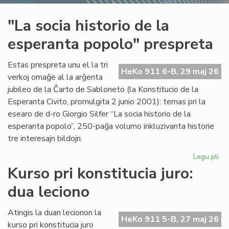
"La socia historio de la
esperanta popolo" prespreta
Estas prespreta unu el la tri
HeKo 911 6-B, 29 maj 26
verkoj omaĝe al la arĝenta
jubileo de la Ĉarto de Sabloneto (la Konstitucio de la
Esperanta Civito, promulgita 2 junio 2001): temas pri la
esearo de d-ro Giorgio Silfer “La socia historio de la
esperanta popolo”, 250-paĝa volumo inkluzivanta historie
tre interesajn bildojn.
Legu pli
pri
"L
Kurso pri konstitucia juro:
soc
dua leciono
his
de
la
Atingis la duan lecionon la
HeKo 911 5-B, 27 maj 26
es
kurso pri konstitucia juro