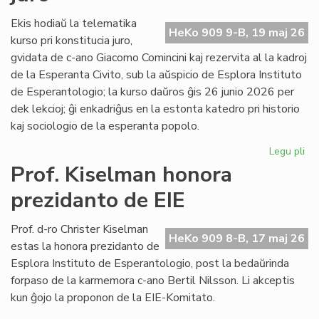
fi
int
Ekis hodiaŭ la telematika
HeKo 909 9-B, 19 maj 26
ĉu
kurso pri konstitucia juro,
ko
gvidata de c-ano Giacomo Comincini kaj rezervita al la kadroj
de la Esperanta Civito, sub la aŭspicio de Esplora Instituto
de Esperantologio; la kurso daŭros ĝis 26 junio 2026 per
dek lekcioj; ĝi enkadriĝus en la estonta katedro pri historio
kaj sociologio de la esperanta popolo.
Legu pli
pri
Eki
Prof. Kiselman honora
la
prezidanto de EIE
ku
pri
kon
Prof. d-ro Christer Kiselman
HeKo 909 8-B, 17 maj 26
jur
estas la honora prezidanto de
Esplora Instituto de Esperantologio, post la bedaŭrinda
forpaso de la karmemora c-ano Bertil Nilsson. Li akceptis
kun ĝojo la proponon de la EIE-Komitato.