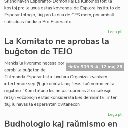
Skandinavan Esperanto-Domon kaj La Kukolneston; la
kostoj pro la unua estas kovrendaj de Esplora Instituto de
Esperantologio, tiuj pro la dua de CES mem; por ambaŭ
subsiduas fonduso Pro Esperanto.
Legu pli
pri
La
La Komitato ne aprobas la
eks
buĝeton de TEJO
kos
de
Civ
Mankis la kvorumo necesa por
HeKo 909 5-A, 12 maj 26
Es
aprobi la buĝeton de
Se
Tutmonda Esperantista Junulara Organizo, kvankam
intertempe sep (!) gekomitatanoj ĉesis, laŭ normo en la
regularo: “Komitatano kiu ne partoprenas 3 sinsekvajn
retajn voĉdonojn estas konsiderata kiel demisiinta”; inter
tiuj, iu havas la esperantan civitanecon.
Legu pli
pri
La
Budhologio kaj raŭmismo en
Ko