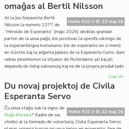
omaĝas al Bertil Nilsson
de
la
Kap
Al la ĵus forpasinta Bertil
HeKo 910 3-B, 23 maj 26
Nilsson la numero 2377 de
“Heroldo de Esperanto” (majo 2026) dediĉas grandan
parton de la unua paĝo, kie pozitivas la specifa valorigo de
la esperantlingva komunumo (ne de esperanto en si mem)
en Aŭstrio kaj la arĝenta jubileo de la Esperanta Civito, dum
vekas pesimismon la situacio de Roterdamo, pli kaj pli
dependa de riskaj subvencioj kaj ne de la propra produktado
Legu pli
pri
La
Du novaj projektoj de Civila
ma
Esperanta Servo
He
(2
om
Ĉu unua staĝo sub la signo de
HeKo 910 2-B, 22 maj 26
al
Ruĝa Kristalo
? Kadre de sia
Ber
strebo al la formado de volontuloj, Civila Esperanta Servo
Ni
planas organizi kurson pri unua helpo en esperanto, fare de