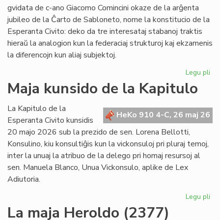
po
gvidata de c-ano Giacomo Comincini okaze de la arĝenta
pr
jubileo de la Ĉarto de Sabloneto, nome la konstitucio de la
Esperanta Civito: deko da tre interesataj stabanoj traktis
hieraŭ la analogion kun la federaciaj strukturoj kaj ekzamenis
la diferencojn kun aliaj subjektoj.
Legu pli
pri
Ku
Maja kunsido de la Kapitulo
pri
kon
La Kapitulo de la
jur
HeKo 910 4-C, 26 maj 26
Esperanta Civito kunsidis
du
20 majo 2026 sub la prezido de sen. Lorena Bellotti,
lec
Konsulino, kiu konsultiĝis kun la vickonsuloj pri pluraj temoj,
inter la unuaj la atribuo de la delego pri homaj resursoj al
sen. Manuela Blanco, Unua Vickonsulo, aplike de Lex
Adiutoria.
Legu pli
pri
Ma
La maja Heroldo (2377)
ku