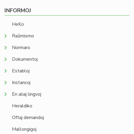
INFORMOJ
HeKo
Raŭmismo
Normaro
Dokumentoj
Establoj
Instancoj
En aliaj lingvoj
Heraldiko
Oftaj demandoj
Mallongigoj