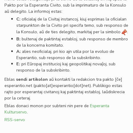
Pakto por la Esperanta Civito, sub la imprimaturo de la Konsulo
aŭ delegito. La informoj estas:
C:
oﬁcialaj de la Civitaj instancoj, kiuj esprimas la oﬁcialan
starpunkton de la Civito pri specifa temo, sub responso de
la Konsulo, aŭ de ties delegito, markitaj per la simbolo
.
B:
bultenaj de paktintaj establoj, sub responso de membro
de la koncerna komitato.
A:
alies neoﬁcialaj, pri kio ajn utila por la evoluo de
Esperantio, sub responso de la subskribinto.
E:
pri Eŭropaj institucioj kaj geopolitikaj novaĵoj, sub
responso de la subskribinto.
Eblas
sendi
artikolon
aŭ kontakti la redakcion tra
pakto
[ĉe]
esperantio
.
net
(pakto[at]esperantio[dot]net)
. Publikigo estas
rajto por esperantaj civitanoj kaj paktintaj establoj, laŭdiskrecia
por la ceteraj.
Eblas donaci monon por subteni nin pere de
Esperanta
Kulturservo
.
RSS-servo