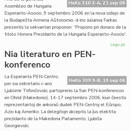
HeKo 310 3-A, 21 sep 06
Int
Asembleo de Hungaria
Esperanto-Asocio, 9 septembro 2006 en la nova sidejo de
la Budapeŝta Armena Aŭtonomio, d-ino Julianna Farkas
prezentis la sekvantan proponon: “Propono pri donaco de la
titolo Honora Prezidanto de la Hungaria Esperanto-Asocio”.
Legu pli
pri
Hu
Nia literaturo en PEN-
Es
konferenco
Aso
Du
ho
La Esperanta PEN-Centro,
HeKo 309 9-B, 19 sep 06
pr
per sia sekretario c-ano
Ljubomir Trifonĉovski, partoprenis la 9an PEN-konferencon
en Ohrid (Makedonio), 14-17 septembro 2006, kiun ĉeestis
reprezentantoj de ankoraŭ dudek PEN-Centroj el Eŭropo,
Azio kaj Ameriko. La delegitojn akceptis la ĵus elektita
prezidanto de la Makedona Parlamento, Ljubiŝa
Georgievski.