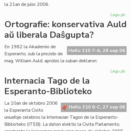
la 21an de julio 2006.
Legu pli
pri
La
Ortografie: konservativa Auld
Li
aŭ liberala Daŝgupta?
Ko
pr
po
En 1982 la Akademio de
HeKo 310 7-A, 28 sep 06
ofi
Esperanto, sub la prezido de
mag. William Auld, aprobis la suban deklaron:
Legu pli
pri
Ort
Internacia Tago de la
ko
Esperanto-Biblioteko
Au
aŭ
lib
La 10an de oktobro 2006
HeKo 310 6-C, 27 sep 06
Da
la Esperanta Civito
unuafoje celebros la Internacian Tagon de la Esperanto-
Biblioteko (ITEB). La daton elektis la Civita Parlamento,