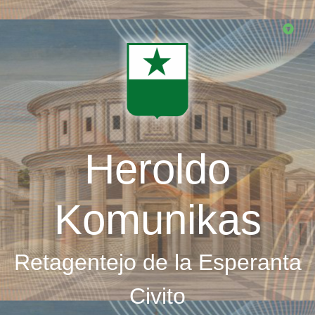
Skip
to
main
content
Heroldo
Komunikas
Retagentejo de la Esperanta
Civito