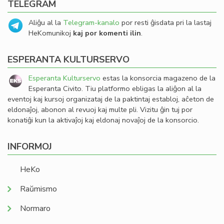
TELEGRAM
Aliĝu al la
Telegram-kanalo
por resti ĝisdata pri la lastaj
HeKomunikoj
kaj por komenti ilin
.
ESPERANTA KULTURSERVO
Esperanta Kulturservo
estas la konsorcia magazeno de la
Esperanta Civito. Tiu platformo ebligas la aliĝon al la
eventoj kaj kursoj organizataj de la paktintaj establoj, aĉeton de
eldonaĵoj, abonon al revuoj kaj multe pli. Vizitu ĝin tuj por
konatiĝi kun la aktivaĵoj kaj eldonaj novaĵoj de la konsorcio.
INFORMOJ
HeKo
Raŭmismo
Normaro