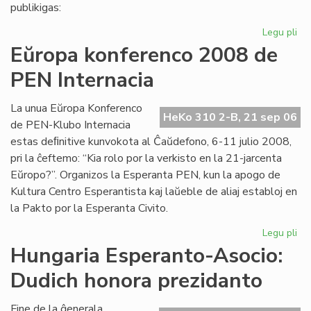
pri
publikigas:
alf
Legu pli
pri
Pri
Eŭropa konferenco 2008 de
Ivo
PEN Internacia
La
kaj
hu
La unua Eŭropa Konferenco
HeKo 310 2-B, 21 sep 06
la
de PEN-Klubo Internacia
estas deﬁnitive kunvokota al Ĉaŭdefono, 6-11 julio 2008,
pri la ĉeftemo: “Kia rolo por la verkisto en la 21-jarcenta
Eŭropo?”. Organizos la Esperanta PEN, kun la apogo de
Kultura Centro Esperantista kaj laŭeble de aliaj establoj en
la Pakto por la Esperanta Civito.
Legu pli
pri
Eŭ
Hungaria Esperanto-Asocio:
ko
Dudich honora prezidanto
20
de
PE
Fine de la ĝenerala