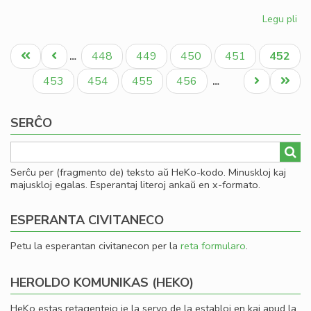
Legu pli
pri
Gio
Pagination
Sil
Unua
Antaŭa
Paĝo
Paĝo
Paĝo
Paĝo
Aktual
448
449
450
451
452
…
la
paĝo
paĝo
paĝo
la
Paĝo
Paĝo
Paĝo
Paĝo
Next
Last
453
454
455
456
…
Ko
page
page
SERĈO
Serĉu per (fragmento de) teksto aŭ HeKo-kodo. Minuskloj kaj
majuskloj egalas. Esperantaj literoj ankaŭ en x-formato.
ESPERANTA CIVITANECO
Petu la esperantan civitanecon per la
reta formularo
.
HEROLDO KOMUNIKAS (HEKO)
HeKo estas retagentejo je la servo de la establoj en kaj apud la