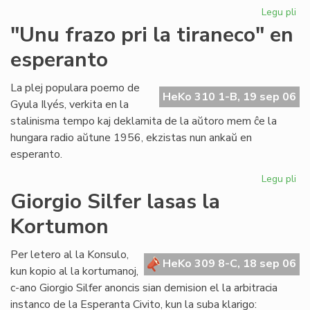
Legu pli
pri
Ni
"Unu frazo pri la tiraneco" en
lit
esperanto
en
PE
ko
La plej populara poemo de
HeKo 310 1-B, 19 sep 06
Gyula Ilyés, verkita en la
stalinisma tempo kaj deklamita de la aŭtoro mem ĉe la
hungara radio aŭtune 1956, ekzistas nun ankaŭ en
esperanto.
Legu pli
pri
"U
Giorgio Silfer lasas la
fra
Kortumon
pri
la
tir
Per letero al la Konsulo,
HeKo 309 8-C, 18 sep 06
en
kun kopio al la kortumanoj,
es
c-ano Giorgio Silfer anoncis sian demision el la arbitracia
instanco de la Esperanta Civito, kun la suba klarigo: