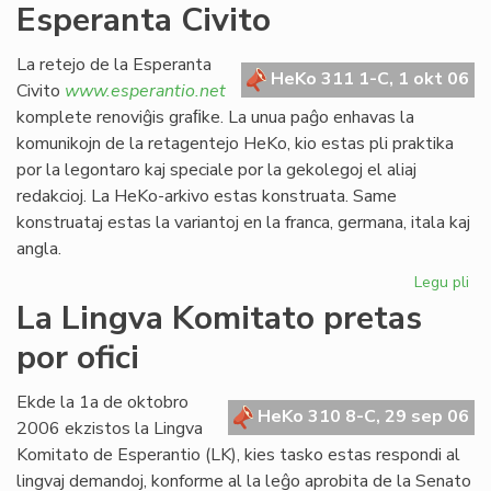
Esperanta Civito
kan
es
def
La retejo de la Esperanta
HeKo 311 1-C, 1 okt 06
Civito
www.esperantio.net
komplete renoviĝis graﬁke. La unua paĝo enhavas la
komunikojn de la retagentejo HeKo, kio estas pli praktika
por la legontaro kaj speciale por la gekolegoj el aliaj
redakcioj. La HeKo-arkivo estas konstruata. Same
konstruataj estas la variantoj en la franca, germana, itala kaj
angla.
Legu pli
pri
Re
La Lingva Komitato pretas
la
por ofici
ret
de
la
Ekde la 1a de oktobro
HeKo 310 8-C, 29 sep 06
Es
2006 ekzistos la Lingva
Civ
Komitato de Esperantio (LK), kies tasko estas respondi al
lingvaj demandoj, konforme al la leĝo aprobita de la Senato