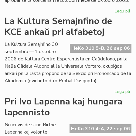
aprobante la koncernan rezolucion meze de oktobro 2005.
Legu pli
pri
Int
La Kultura Semajnfino de
Ta
KCE ankaŭ pri alfabetoj
de
la
Es
La Kultura Semajnﬁno 30
HeKo 310 5-B, 26 sep 06
Bib
septembro — 1 oktobro
2006 de Kultura Centro Esperantista en Ĉaŭdefono, pri la
Naŭa Oﬁciala Aldono al la Universala Vortaro, okupiĝos
ankaŭ pri la lasta propono de la Sekcio pri Prononcado de la
Akademio (gvidanto d-ro Probal Dasgupta).
Legu pli
pri
La
Pri Ivo Lapenna kaj hungara
Kul
lapennisto
Se
de
KC
Ni ricevis de s-ino Birthe
HeKo 310 4-A, 22 sep 06
an
Lapenna kaj volonte