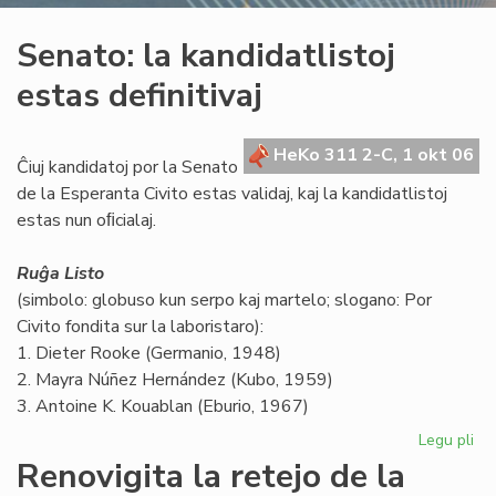
Senato: la kandidatlistoj
estas definitivaj
HeKo 311 2-C, 1 okt 06
Ĉiuj kandidatoj por la Senato
de la Esperanta Civito estas validaj, kaj la kandidatlistoj
estas nun oﬁcialaj.
Ruĝa Listo
(simbolo: globuso kun serpo kaj martelo; slogano: Por
Civito fondita sur la laboristaro):
1. Dieter Rooke (Germanio, 1948)
2. Mayra Núñez Hernández (Kubo, 1959)
3. Antoine K. Kouablan (Eburio, 1967)
Legu pli
pri
Se
Renovigita la retejo de la
la