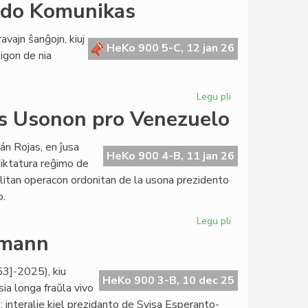
FEM-
oldo Komunikas
deklaro
pri
avajn ŝanĝojn, kiuj
Mineapolo
HeKo 900 5-C, 12 jan 26
tigon de nia
Legu pli
pri
Teknikaj
 Usonon pro Venezuelo
ĝisdatigoj
por
n Rojas, en ĵusa
Heroldo
HeKo 900 4-B, 11 jan 26
diktatura reĝimo de
Komunikas
itan operacon ordonitan de la usona prezidento
o.
Legu pli
pri
PEN-
lmann
packomitato
kondamnas
3]-2025), kiu
Usonon
HeKo 900 3-B, 10 dec 25
ia longa fraŭla vivo
pro
ie; interalie kiel prezidanto de Svisa Esperanto-
Venezuelo