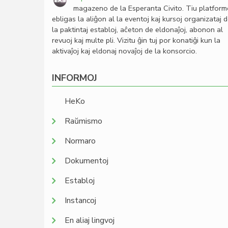
magazeno de la Esperanta Civito. Tiu platfor
ebligas la aliĝon al la eventoj kaj kursoj organizataj 
la paktintaj establoj, aĉeton de eldonaĵoj, abonon al
revuoj kaj multe pli. Vizitu ĝin tuj por konatiĝi kun la
aktivaĵoj kaj eldonaj novaĵoj de la konsorcio.
INFORMOJ
HeKo
Raŭmismo
Normaro
Dokumentoj
Establoj
Instancoj
En aliaj lingvoj