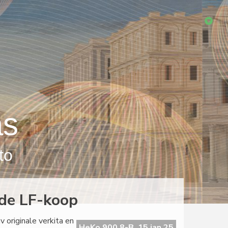
as
to
o de LF-koop
v originale verkita en
HeKo 900 8-B, 15 jan 25