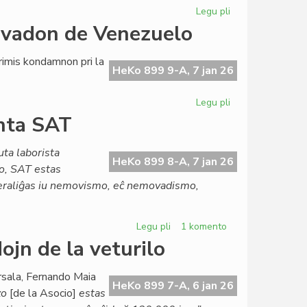
Legu pli
pri
Omaĝe
nvadon de Venezuelo
al
Nicole
imis kondamnon pri la
Pairou
HeKo 899 9-A, 7 jan 26
x
(1936[1983]-202
Legu pli
pri
SAT
anta SAT
kondamnas
la
uta laborista
usonan
HeKo 899 8-A, 7 jan 26
lo, SAT estas
invadon
neraliĝas iu nemovismo, eĉ nemovadismo,
de
Venezuelo
Legu pli
pri
1 komento
Djémil
ojn de la veturilo
Kessous
pri
rsala, Fernando Maia
la
HeKo 899 7-A, 6 jan 26
zo
[de la Asocio]
estas
agonianta