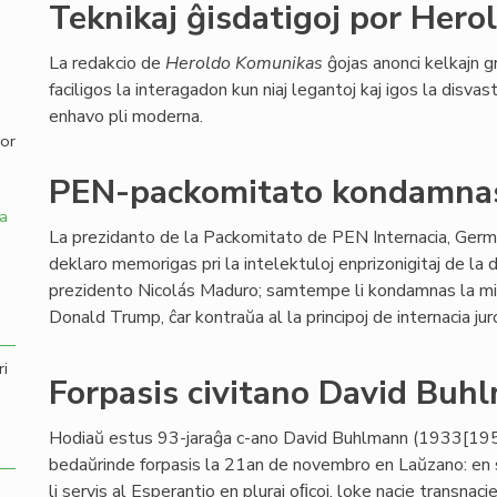
Teknikaj ĝisdatigoj por Her
,
La redakcio de
Heroldo Komunikas
ĝojas anonci kelkajn gr
faciligos la interagadon kun niaj legantoj kaj igos la disvas
enhavo pli moderna.
por
PEN-packomitato kondamnas
a
La prezidanto de la Packomitato de PEN Internacia, Germá
deklaro memorigas pri la intelektuloj enprizonigitaj de la 
prezidento Nicolás Maduro; samtempe li kondamnas la mil
Donald Trump, ĉar kontraŭa al la principoj de internacia jur
ri
Forpasis civitano David Buh
Hodiaŭ estus 93-jaraĝa c-ano David Buhlmann (1933[195
bedaŭrinde forpasis la 21an de novembro en Laŭzano: en s
li servis al Esperantio en pluraj oﬁcoj, loke nacie transnac