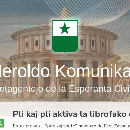
eroldo Komunik
etagentejo de la Esperanta Civi
Pli kaj pli aktiva la librofak
Estas presata “Spite kaj sprite”, novelaro de Etel Zavadla