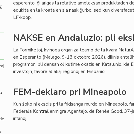
esperanto: ĝi arigas la relative ampleksan produktadon de 
aŭ
edukita en la kroata en sia naskiĝurbo, sed kun diversfaceta
LF-koop.
NAKSE en Andaluzio: pli eksk
La Formiketoj, kvinopa organiza teamo de la kvara Natur
en Esperanto (Malago, 9-13 oktobro 2026), diﬁnis antaŭh
programon, pli densan ol kutime okazis en Katalunio, kie 
kaj
investojn, favore al aliaj regionoj en Hispanio.
FEM-deklaro pri Mineapolo
la
Kun ŝoko ni eksciis pri la fridsanga murdo en Mineapolo, f
Federala Kontraŭenmigra Agentejo, de Renée Good, 37-jar
infanoj.
 de
o