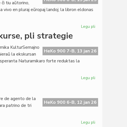
ĉi tiu aŭtorino,
 vivo en pluraj eŭropaj landoj; la libron eldonas
Legu pli
pri
Pli
urse, pli strategie
kaj
pli
Amika KulturSemajno
aktiva
HeKo 900 7-B, 13 jan 26
ieraŭ la ekskursan
la
Esperanta Naturamikaro forte reduktas la
librofako
de
LF-
Legu pli
pri
koop
NAKSE
en
Andaluzio:
are de agento de la
pli
HeKo 900 6-B, 12 jan 26
a patrino de tri
ekskurse,
pli
strategie
Legu pli
pri