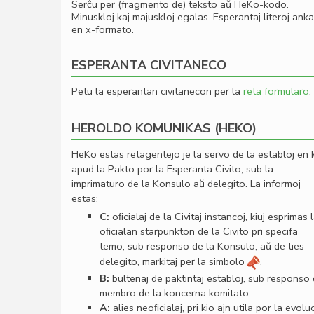
Serĉu per (fragmento de) teksto aŭ HeKo-kodo.
Minuskloj kaj majuskloj egalas. Esperantaj literoj ank
en x-formato.
ESPERANTA CIVITANECO
Petu la esperantan civitanecon per la
reta formularo
.
HEROLDO KOMUNIKAS (HEKO)
HeKo estas retagentejo je la servo de la establoj en 
apud la Pakto por la Esperanta Civito, sub la
imprimaturo de la Konsulo aŭ delegito. La informoj
estas:
C:
oﬁcialaj de la Civitaj instancoj, kiuj esprimas 
oﬁcialan starpunkton de la Civito pri specifa
temo, sub responso de la Konsulo, aŭ de ties
delegito, markitaj per la simbolo
.
B:
bultenaj de paktintaj establoj, sub responso
membro de la koncerna komitato.
A:
alies neoﬁcialaj, pri kio ajn utila por la evolu