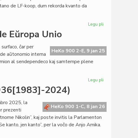
atano de LF-koop, dum rekorda kvanto da
Legu pli
pri
Forpasis
e Eŭropa Unio
civitano
David
urfaco, ĉar per
Buhlmann
HeKo 900 2-E, 9 jan 25
j de aŭtonomio interna
nomion al sendependeco kaj samtempe plene
Legu pli
pri
Gronlando
1936[1983]-2024)
sendependa
ene
mbro 2025, la
de
HeKo 900 1-C, 8 jan 26
er prezenti
Eŭropa
tnome Nikolin”, kaj poste invitis la Parlamenton
Unio
“Se kanto, jen kanto”, per la voĉo de Anjo Amika.