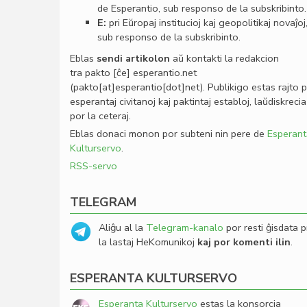
de Esperantio, sub responso de la subskribinto.
E:
pri Eŭropaj institucioj kaj geopolitikaj novaĵoj
sub responso de la subskribinto.
Eblas
sendi
artikolon
aŭ kontakti la redakcion
tra
pakto
[ĉe]
esperantio
.
net
(pakto[at]esperantio[dot]net)
. Publikigo estas rajto 
esperantaj civitanoj kaj paktintaj establoj, laŭdiskrecia
por la ceteraj.
Eblas donaci monon por subteni nin pere de
Esperant
Kulturservo
.
RSS-servo
TELEGRAM
Aliĝu al la
Telegram-kanalo
por resti ĝisdata p
la lastaj HeKomunikoj
kaj por komenti ilin
.
ESPERANTA KULTURSERVO
Esperanta Kulturservo
estas la konsorcia