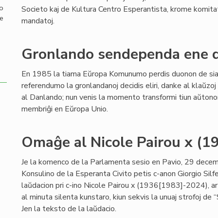
mo
Societo kaj de Kultura Centro Esperantista, krome komit
de
mandatoj.
Gronlando sendependa ene d
En 1985 la tiama Eŭropa Komunumo perdis duonon de sia s
referendumo la gronlandanoj decidis eliri, danke al klaŭzo
al Danlando; nun venis la momento transformi tiun aŭto
membriĝi en Eŭropa Unio.
Omaĝe al Nicole Pairou x (
Je la komenco de la Parlamenta sesio en Pavio, 29 dece
Konsulino de la Esperanta Civito petis c-anon Giorgio Silf
laŭdacion pri c-ino Nicole Pairou x (1936[1983]-2024), ar
al minuta silenta kunstaro, kiun sekvis la unuaj strofoj de 
Jen la teksto de la laŭdacio.