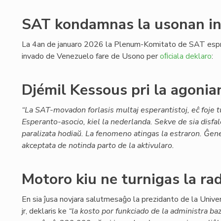
SAT kondamnas la usonan i
La 4an de januaro 2026 la Plenum-Komitato de SAT espr
invado de Venezuelo fare de Usono per
oﬁciala deklaro
:
Djémil Kessous pri la agoni
“La SAT-movadon forlasis multaj esperantistoj, eĉ foje t
Esperanto-asocio, kiel la nederlanda. Sekve de sia disfa
paralizata hodiaŭ. La fenomeno atingas la estraron. Ĝe
akceptata de notinda parto de la aktivularo.
Motoro kiu ne turnigas la rad
En sia ĵusa novjara salutmesaĝo la prezidanto de la Unive
jr, deklaris ke
“la kosto por funkciado de la administra ba