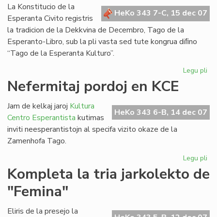
Bul
La Konstitucio de la
HeKo 343 7-C, 15 dec 07
Esperanta Civito registris
la tradicion de la Dekkvina de Decembro, Tago de la
Esperanto-Libro, sub la pli vasta sed tute kongrua diﬁno
“Tago de la Esperanta Kulturo”.
Legu pli
pri
Za
Nefermitaj pordoj en KCE
Ta
sal
Jam de kelkaj jaroj
Kultura
de
HeKo 343 6-B, 14 dec 07
Centro Esperantista
kutimas
la
inviti neesperantistojn al specifa vizito okaze de la
Ko
Zamenhofa Tago.
Legu pli
pri
Nef
Kompleta la tria jarkolekto de
por
"Femina"
en
KC
Eliris de la presejo la