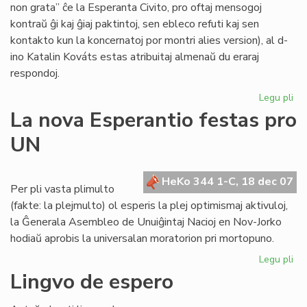
non grata” ĉe la Esperanta Civito, pro oftaj mensogoj
kontraŭ ĝi kaj ĝiaj paktintoj, sen ebleco refuti kaj sen
kontakto kun la koncernatoj por montri alies version), al d-
ino Katalin Kováts estas atribuitaj almenaŭ du eraraj
respondoj.
Legu pli
pri
Me
La nova Esperantio festas pro
pri
UN
KE
kaj
la
HeKo 344 1-C, 18 dec 07
Civ
Per pli vasta plimulto
(fakte: la plejmulto) ol esperis la plej optimismaj aktivuloj,
la Ĝenerala Asembleo de Unuiĝintaj Nacioj en Nov-Jorko
hodiaŭ aprobis la universalan moratorion pri mortopuno.
Legu pli
pri
La
Lingvo de espero
no
Es