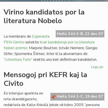
Virino kandidatos por la
literatura Nobelo
HeKo 344 3-B, 22 dec 07
La membraro de
Esperanta
PEN-Centro
selektis
kvar kandidatojn por la literatura
Nobel-premio
: Marjorie Boulton, István Nemere, Giorgio
Silfer, Spomenka Ŝtimec. Inter ili la abonantaro de
“
Literatura Foiro
” elektis unu kiel deﬁnitivan kandidaton.
Legu pli
pri
Vir
Mensogoj pri KEFR kaj la
ka
Civito
po
la
lit
En intervjuo aperinta en
HeKo 344 2-C, 19 dec 07
No
reta skandalgazeto,
redaktata de Kalle Kniivilä (ekde oktobro 2005 “persona