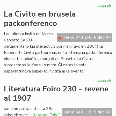
Legu pli
pri
Re
La Civito en brusela
pri
packonferenco
Ad
Csi
Laŭ oﬁciala invito de Marco
HeKo 343 2-C, 6 dec 07
Cappato (la EU-
parlamentano kiu plej aktivis por nia lingvo en 2004) la
Esperanta Civito partoprenas en la internacia packonferenco
okazanta hodiaŭ kaj morgaŭ en Bruselo. La Civiton
reprezentas la Konsulo mem. Ĝi estas la sola
esperantlingva subjekto invitita al la evento.
Legu pli
pri
La
Literatura Foiro 230 - revene
Civ
al 1907
en
br
pa
Jam kompleta estas la 38a
HeKo 343 1-B, 5 dec 07
jarkolekto de
“Literatura Foiro”: