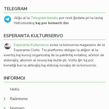
TELEGRAM
Aliĝu al la
Telegram-kanalo
por resti ĝisdata pri la lastaj
HeKomunikoj
kaj por komenti ilin
.
ESPERANTA KULTURSERVO
Esperanta Kulturservo
estas la konsorcia magazeno de la
Esperanta Civito. Tiu platformo ebligas la aliĝon al la
eventoj kaj kursoj organizataj de la paktintaj establoj, aĉeton de
eldonaĵoj, abonon al revuoj kaj multe pli. Vizitu ĝin tuj por
konatiĝi kun la aktivaĵoj kaj eldonaj novaĵoj de la konsorcio.
INFORMOJ
HeKo
Raŭmismo
Normaro