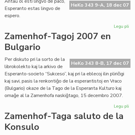
Antaŭ ol esti lingvo de paco,
fes
HeKo 343 9-A, 18 dec 07
Esperanto estas lingvo de
pr
espero.
UN
Legu pli
pri
Li
Zamenhof-Tagoj 2007 en
de
Bulgario
es
Per diskuto pri la sorto de la
HeKo 343 8-B, 17 dec 07
librokolekto kaj la arkivo de
Esperanto-societo “Sukceso”, kaj pri la eblecoj ilin pliriĉigi
kaj savi, pasis la renkontiĝo de la esperantistoj en Vraco
(Bulgario) okaze de la Tago de la Esperanta Kulturo kaj
omaĝe al la Zamenhofa naskiĝtago, 15 decembro 2007.
Legu pli
pri
Za
Zamenhof-Taga saluto de la
Ta
Konsulo
20
en