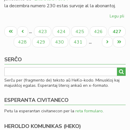
la decembra numero 230 estas survoje al la abonantoj.
Legu pli
pri
Lit
Pagination
Foi
Unua
Antaŭa
Paĝo
Paĝo
Paĝo
Paĝo
Aktual
423
424
425
426
427
…
23
paĝo
paĝo
paĝo
-
Paĝo
Paĝo
Paĝo
Paĝo
Next
Last
428
429
430
431
…
re
page
page
al
SERĈO
19
Serĉu per (fragmento de) teksto aŭ HeKo-kodo. Minuskloj kaj
majuskloj egalas. Esperantaj literoj ankaŭ en x-formato.
ESPERANTA CIVITANECO
Petu la esperantan civitanecon per la
reta formularo
.
HEROLDO KOMUNIKAS (HEKO)