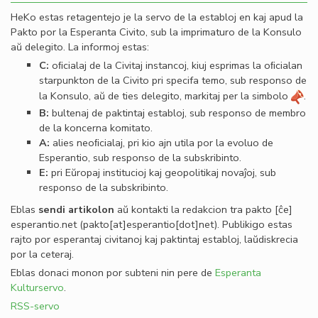
HeKo estas retagentejo je la servo de la establoj en kaj apud la
Pakto por la Esperanta Civito, sub la imprimaturo de la Konsulo
aŭ delegito. La informoj estas:
C:
oﬁcialaj de la Civitaj instancoj, kiuj esprimas la oﬁcialan
starpunkton de la Civito pri specifa temo, sub responso de
la Konsulo, aŭ de ties delegito, markitaj per la simbolo
.
B:
bultenaj de paktintaj establoj, sub responso de membro
de la koncerna komitato.
A:
alies neoﬁcialaj, pri kio ajn utila por la evoluo de
Esperantio, sub responso de la subskribinto.
E:
pri Eŭropaj institucioj kaj geopolitikaj novaĵoj, sub
responso de la subskribinto.
Eblas
sendi
artikolon
aŭ kontakti la redakcion tra
pakto
[ĉe]
esperantio
.
net
(pakto[at]esperantio[dot]net)
. Publikigo estas
rajto por esperantaj civitanoj kaj paktintaj establoj, laŭdiskrecia
por la ceteraj.
Eblas donaci monon por subteni nin pere de
Esperanta
Kulturservo
.
RSS-servo