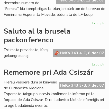
HeKo 343 5-B, 12 dec 07
decembra numero de
“Femina”, kiu kompletigas la trian jarkolekton de la revuo de
Feminisma Esperanta Movado, eldonata de LF-koop.
Legu pli
pri
Ko
Saluto al la brusela
la
packonferenco
tri
jar
de
Estimata prezidanto, Karaj
HeKo 343 4-C, 8 dec 07
"F
gekongresanoj,
Legu pli
pri
Sa
Rememore pri Ada Csiszár
al
la
Hieraŭ vespere dum la kunveno
br
HeKo 343 3-B, 7 dec 07
de Budapeŝta Medicina
pa
Esperanto-fakgrupo, ricevis konﬁrmon la informo pri la
forpaso de Ada Csiszár. D-ro Ludoviko Molnár informiĝis pri
la ege bedaŭrinda evento.