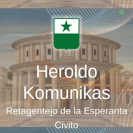
Skip
to
main
content
Heroldo
Komunikas
Retagentejo de la Esperanta
Civito