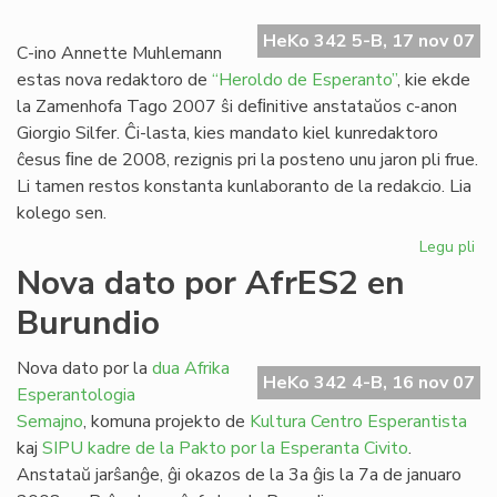
Ra
HeKo 342 5-B, 17 nov 07
dir
C-ino Annette Muhlemann
ne!
estas nova redaktoro de
“Heroldo de Esperanto”
, kie ekde
la Zamenhofa Tago 2007 ŝi deﬁnitive anstataŭos c-anon
Giorgio Silfer. Ĉi-lasta, kies mandato kiel kunredaktoro
ĉesus ﬁne de 2008, rezignis pri la posteno unu jaron pli frue.
Li tamen restos konstanta kunlaboranto de la redakcio. Lia
kolego sen.
Legu pli
pri
No
Nova dato por AfrES2 en
re
Burundio
po
"H
de
Nova dato por la
dua Afrika
HeKo 342 4-B, 16 nov 07
Es
Esperantologia
Semajno
, komuna projekto de
Kultura Centro Esperantista
kaj
SIPU
kadre de la Pakto por la Esperanta Civito
.
Anstataŭ jarŝanĝe, ĝi okazos de la 3a ĝis la 7a de januaro