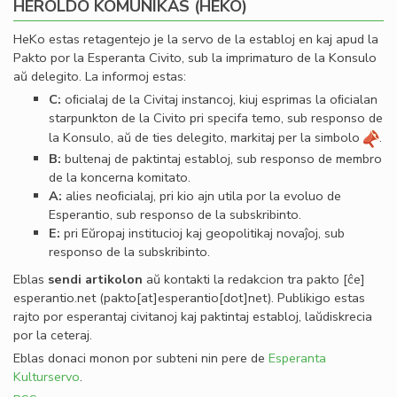
HEROLDO KOMUNIKAS (HEKO)
HeKo estas retagentejo je la servo de la establoj en kaj apud la
Pakto por la Esperanta Civito, sub la imprimaturo de la Konsulo
aŭ delegito. La informoj estas:
C:
oﬁcialaj de la Civitaj instancoj, kiuj esprimas la oﬁcialan
starpunkton de la Civito pri specifa temo, sub responso de
la Konsulo, aŭ de ties delegito, markitaj per la simbolo
.
B:
bultenaj de paktintaj establoj, sub responso de membro
de la koncerna komitato.
A:
alies neoﬁcialaj, pri kio ajn utila por la evoluo de
Esperantio, sub responso de la subskribinto.
E:
pri Eŭropaj institucioj kaj geopolitikaj novaĵoj, sub
responso de la subskribinto.
Eblas
sendi
artikolon
aŭ kontakti la redakcion tra
pakto
[ĉe]
esperantio
.
net
(pakto[at]esperantio[dot]net)
. Publikigo estas
rajto por esperantaj civitanoj kaj paktintaj establoj, laŭdiskrecia
por la ceteraj.
Eblas donaci monon por subteni nin pere de
Esperanta
Kulturservo
.