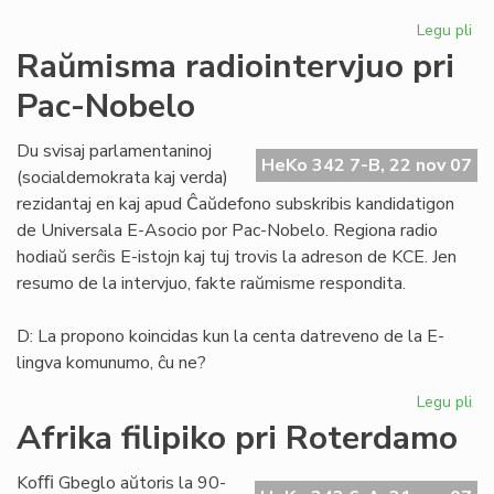
Legu pli
pri
He
Raŭmisma radiointervjuo pri
de
Pac-Nobelo
Es
15
Du svisaj parlamentaninoj
HeKo 342 7-B, 22 nov 07
(socialdemokrata kaj verda)
rezidantaj en kaj apud Ĉaŭdefono subskribis kandidatigon
de Universala E-Asocio por Pac-Nobelo. Regiona radio
hodiaŭ serĉis E-istojn kaj tuj trovis la adreson de KCE. Jen
resumo de la intervjuo, fakte raŭmisme respondita.
D: La propono koincidas kun la centa datreveno de la E-
lingva komunumo, ĉu ne?
Legu pli
pri
Ra
Afrika filipiko pri Roterdamo
rad
pri
Koﬃ Gbeglo aŭtoris la 90-