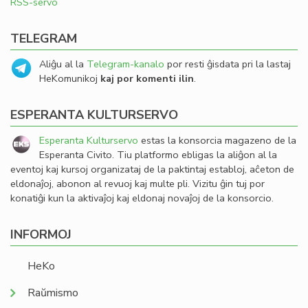
RSS-servo
TELEGRAM
Aliĝu al la
Telegram-kanalo
por resti ĝisdata pri la lastaj
HeKomunikoj
kaj por komenti ilin
.
ESPERANTA KULTURSERVO
Esperanta Kulturservo
estas la konsorcia magazeno de la
Esperanta Civito. Tiu platformo ebligas la aliĝon al la
eventoj kaj kursoj organizataj de la paktintaj establoj, aĉeton de
eldonaĵoj, abonon al revuoj kaj multe pli. Vizitu ĝin tuj por
konatiĝi kun la aktivaĵoj kaj eldonaj novaĵoj de la konsorcio.
INFORMOJ
HeKo
Raŭmismo