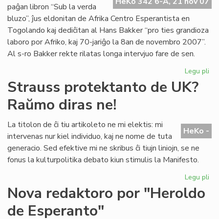
Pa
HeKo 342 6-A, 21 nov 07
paĝan libron “Sub la verda
No
bluzo”, ĵus eldonitan de Afrika Centro Esperantista en
Togolando kaj dediĉitan al Hans Bakker “pro ties grandioza
laboro por Afriko, kaj 70-jariĝo la 8an de novembro 2007”.
Al s-ro Bakker rekte rilatas longa intervjuo fare de sen.
Legu pli
pri
Afr
Strauss protektanto de UK?
fil
Raŭmo diras ne!
pri
Ro
La titolon de ĉi tiu artikoleto ne mi elektis: mi
HeKo -
intervenas nur kiel individuo, kaj ne nome de tuta
generacio. Sed efektive mi ne skribus ĉi tiujn liniojn, se ne
fonus la kulturpolitika debato kiun stimulis la Manifesto.
Legu pli
pri
St
Nova redaktoro por "Heroldo
pr
de Esperanto"
de
UK