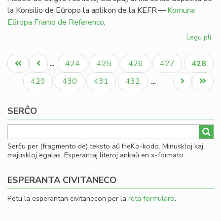
la Konsilio de Eŭropo la aplikon de la KEFR —
Komuna
Eŭropa Framo de Referenco
.
Legu pli
pri
Ag
Pagination
pri
Unua
Antaŭa
Paĝo
Paĝo
Paĝo
Paĝo
Aktual
424
425
426
427
428
…
es
paĝo
paĝo
paĝo
en
Paĝo
Paĝo
Paĝo
Paĝo
Next
Last
429
430
431
432
…
li
page
page
SERĈO
Serĉu per (fragmento de) teksto aŭ HeKo-kodo. Minuskloj kaj
majuskloj egalas. Esperantaj literoj ankaŭ en x-formato.
ESPERANTA CIVITANECO
Petu la esperantan civitanecon per la
reta formularo
.