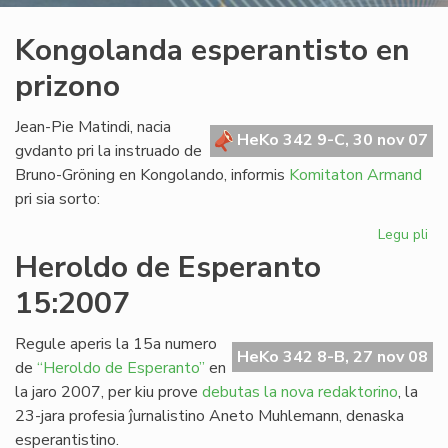
Kongolanda esperantisto en
prizono
Jean-Pie Matindi, nacia
HeKo 342 9-C, 30 nov 07
gvdanto pri la instruado de
Bruno-Gröning en Kongolando, informis
Komitaton Armand
pri sia sorto:
Legu pli
pri
Ko
Heroldo de Esperanto
esp
15:2007
en
pr
Regule aperis la 15a numero
HeKo 342 8-B, 27 nov 08
de
“Heroldo de Esperanto”
en
la jaro 2007, per kiu prove
debutas la nova redaktorino
, la
23-jara profesia ĵurnalistino Aneto Muhlemann, denaska
esperantistino.