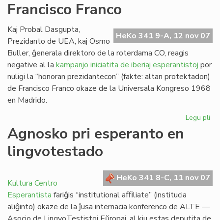
Francisco Franco
Ra
Kaj Probal Dasgupta,
HeKo 341 9-A, 12 nov 07
Prezidanto de UEA, kaj Osmo
Buller, ĝenerala direktoro de la roterdama CO, reagis
negative al la
kampanjo iniciatita de iberiaj esperantistoj
por
nuligi la “honoran prezidantecon” (fakte: altan protektadon)
de Francisco Franco okaze de la Universala Kongreso 1968
en Madrido.
Legu pli
pri
Ro
Agnosko pri esperanto en
de
lingvotestado
Fra
Fr
HeKo 341 8-C, 11 nov 07
Kultura Centro
Esperantista
fariĝis “institutional aﬃliate” (institucia
aliĝinto) okaze de la ĵusa internacia konferenco de ALTE —
Asocio de LingvoTestistoj Eŭropaj, al kiu estas deputita de