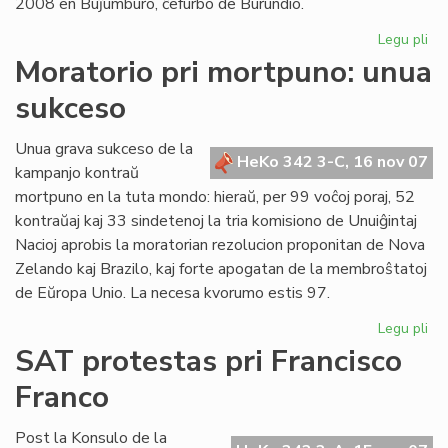
2008 en Buĵumburo, ĉefurbo de Burundio.
Legu pli
pri
No
Moratorio pri mortpuno: unua
da
sukceso
po
Af
en
Unua grava sukceso de la
HeKo 342 3-C, 16 nov 07
Bu
kampanjo kontraŭ
mortpuno en la tuta mondo: hieraŭ, per 99 voĉoj poraj, 52
kontraŭaj kaj 33 sindetenoj la tria komisiono de Unuiĝintaj
Nacioj aprobis la moratorian rezolucion proponitan de Nova
Zelando kaj Brazilo, kaj forte apogatan de la membroŝtatoj
de Eŭropa Unio. La necesa kvorumo estis 97.
Legu pli
pri
Mo
SAT protestas pri Francisco
pri
Franco
mo
un
su
Post la Konsulo de la