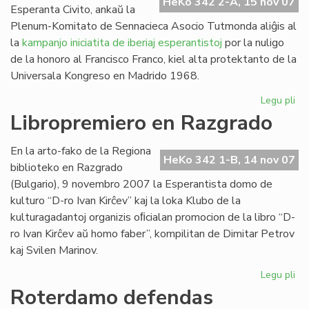
HeKo 342 2-A, 15 nov 07
Esperanta Civito, ankaŭ la
Plenum-Komitato de Sennacieca Asocio Tutmonda aliĝis al
la
kampanjo iniciatita de iberiaj esperantistoj
por la nuligo
de la honoro al Francisco Franco, kiel alta protektanto de la
Universala Kongreso en Madrido 1968.
Legu pli
pri
SA
Libropremiero en Razgrado
pr
pri
En la arto-fako de la Regiona
Fra
HeKo 342 1-B, 14 nov 07
biblioteko en Razgrado
Fr
(Bulgario), 9 novembro 2007 la Esperantista domo de
kulturo “D-ro Ivan Kirĉev” kaj la loka Klubo de la
kulturagadantoj organizis oﬁcialan promocion de la libro “D-
ro Ivan Kirĉev aŭ homo faber”, kompilitan de Dimitar Petrov
kaj Svilen Marinov.
Legu pli
pri
Li
Roterdamo defendas
en