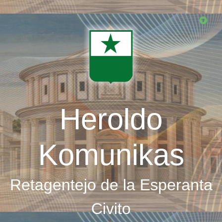
Skip
to
main
content
Heroldo
Komunikas
Retagentejo de la Esperanta
Civito