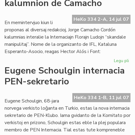
kalumnion de Camacho
afr
es
mo
HeKo 334 2-A, 14 jul 07
En memintervjuo kiun li
proponas al diversaj redakcioj, Jorge Camacho Cordón
kalumnias interalie la Internaciajn Florajn Ludojn “skandale
manipulitaj”. Nome de la organizanto de IFL, Kataluna
Esperanto-Asocio, reagas Hector Alós i Font:
Legu pli
pri
Kat
Eugene Schoulgin internacia
de
PEN-sekretario
ka
de
Ca
HeKo 334 1-B, 11 jul 07
Eugene Schoulgin, 68-jara
norvega verkisto loĝanta en Turkio, estas la nova internacia
sekretario de PEN-Klubo. Iama gvidanto de la Komitato por
verkistoj en prizono, Schoulgin estas eble la plej populara
membro de PEN Internacia. Tial estas tute kompreneble