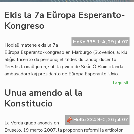
Ekis la 7a Eŭropa Esperanto-
Kongreso
HeKo 335 1-A, 29 jul 07
Hodiaŭ matene ekis la 7a
Eŭropa Esperanto-Kongreso en Marburgo (Slovenio), al kiu
aliĝis tricento da personoj el tridek du landoj: ducento
ĉeestis la inaŭguron, sub la gvido de Seán Ó Riain, irlanda
ambasadoro kaj prezidanto de Eŭropa Esperanto-Unio.
Legu pli
pri
Eki
Unua amendo al la
la
Konstitucio
7a
Eŭ
Es
HeKo 334 9-C, 26 jul 07
Ko
La Verda grupo anoncis en
Bruselo, 19 marto 2007, la proponon reformi la artikolon