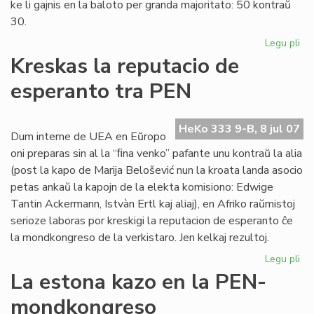
ke li gajnis en la baloto per granda majoritato: 50 kontraŭ
30.
Legu pli
pri
Eu
Kreskas la reputacio de
Sc
esperanto tra PEN
int
PE
sek
HeKo 333 9-B, 8 jul 07
Dum interne de UEA en Eŭropo
oni preparas sin al la “ﬁna venko” pafante unu kontraŭ la alia
(post la kapo de Marija Belošević nun la kroata landa asocio
petas ankaŭ la kapojn de la elekta komisiono: Edwige
Tantin Ackermann, Istvàn Ertl kaj aliaj), en Afriko raŭmistoj
serioze laboras por kreskigi la reputacion de esperanto ĉe
la mondkongreso de la verkistaro. Jen kelkaj rezultoj.
Legu pli
pri
Kr
La estona kazo en la PEN-
la
mondkongreso
rep