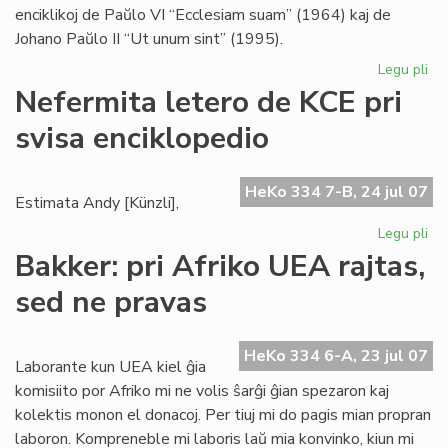
enciklikoj de Paŭlo VI “Ecclesiam suam” (1964) kaj de
Johano Paŭlo II “Ut unum sint” (1995).
Legu pli
pri
Bl
Nefermita letero de KCE pri
se
svisa enciklopedio
pri
ek
HeKo 334 7-B, 24 jul 07
Estimata Andy [Künzli],
Legu pli
pri
Ne
Bakker: pri Afriko UEA rajtas,
let
sed ne pravas
de
KC
pri
HeKo 334 6-A, 23 jul 07
svi
Laborante kun UEA kiel ĝia
enc
komisiito por Afriko mi ne volis ŝarĝi ĝian spezaron kaj
kolektis monon el donacoj. Per tiuj mi do pagis mian propran
laboron. Kompreneble mi laboris laŭ mia konvinko, kiun mi