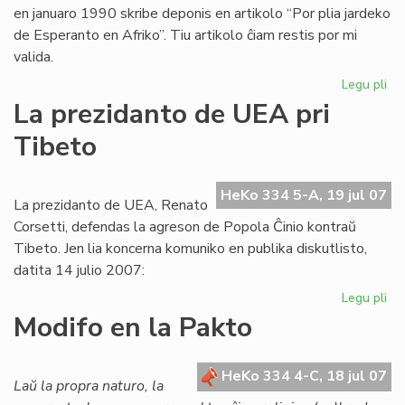
en januaro 1990 skribe deponis en artikolo “Por plia jardeko
de Esperanto en Afriko”. Tiu artikolo ĉiam restis por mi
valida.
Legu pli
pri
Ba
La prezidanto de UEA pri
pri
Tibeto
Afr
UE
raj
HeKo 334 5-A, 19 jul 07
se
La prezidanto de UEA, Renato
ne
Corsetti, defendas la agreson de Popola Ĉinio kontraŭ
pr
Tibeto. Jen lia koncerna komuniko en publika diskutlisto,
datita 14 julio 2007:
Legu pli
pri
La
Modifo en la Pakto
pr
de
UE
HeKo 334 4-C, 18 jul 07
Laŭ la propra naturo, la
pri