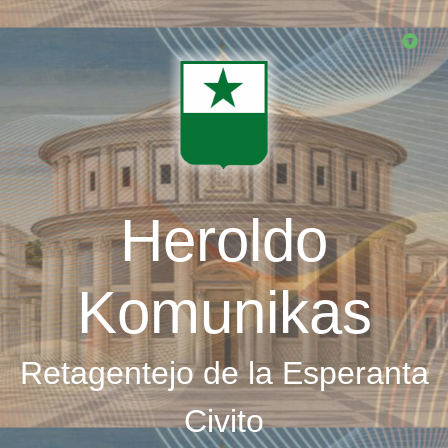
Skip
to
main
content
Heroldo
Komunikas
Retagentejo de la Esperanta
Civito