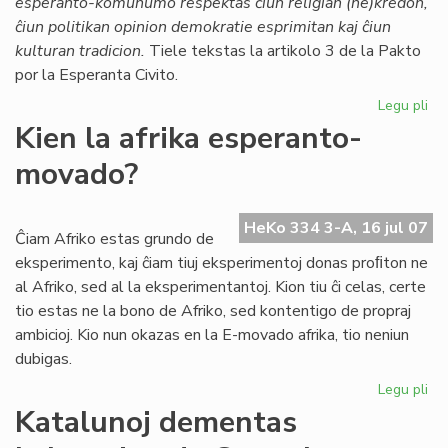
esperanto-komunumo respektas ĉiun religian (ne)kredon,
Ti
ĉiun politikan opinion demokratie esprimitan kaj ĉiun
kulturan tradicion.
Tiele tekstas la artikolo 3 de la Pakto
por la Esperanta Civito.
Legu pli
pri
Mo
Kien la afrika esperanto-
en
movado?
la
Pa
HeKo 334 3-A, 16 jul 07
Ĉiam Afriko estas grundo de
eksperimento, kaj ĉiam tiuj eksperimentoj donas proﬁton ne
al Afriko, sed al la eksperimentantoj. Kion tiu ĉi celas, certe
tio estas ne la bono de Afriko, sed kontentigo de propraj
ambicioj. Kio nun okazas en la E-movado afrika, tio neniun
dubigas.
Legu pli
pri
Ki
Katalunoj dementas
la