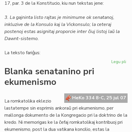
17, par. 3 de la Konstitucio, kiu nun tekstas jene:
3. La gajninta listo rajtas je minimume ok senatanoj,
inkluzive de la Konsulo kaj la Vickonsulo; la ceteraj
postenoj estas asignitaj proporcie inter ĉiuj listoj laŭ la
Dawnt-sistemo.
La teksto fariĝus:
Legu pli
pri
Un
Blanka senatanino pri
am
ekumenismo
al
la
Kon
HeKo 334 8-C, 25 jul 07
La romkatolika eklezio
lastatempe sin esprimis ankoraŭ pri ekumenismo, per
mallonga dokumento de la Kongregacio pri la doktrino de la
kredo. Ni memorigas ke la ĉefaj romkatolikaj kontribuoj pri
ekumenismo, post la dua vatikana koncilio, estas la