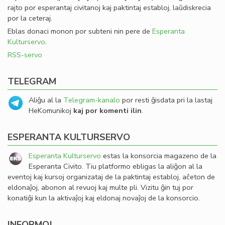
rajto por esperantaj civitanoj kaj paktintaj establoj, laŭdiskrecia
por la ceteraj.
Eblas donaci monon por subteni nin pere de
Esperanta
Kulturservo
.
RSS-servo
TELEGRAM
Aliĝu al la
Telegram-kanalo
por resti ĝisdata pri la lastaj
HeKomunikoj
kaj por komenti ilin
.
ESPERANTA KULTURSERVO
Esperanta Kulturservo
estas la konsorcia magazeno de la
Esperanta Civito. Tiu platformo ebligas la aliĝon al la
eventoj kaj kursoj organizataj de la paktintaj establoj, aĉeton de
eldonaĵoj, abonon al revuoj kaj multe pli. Vizitu ĝin tuj por
konatiĝi kun la aktivaĵoj kaj eldonaj novaĵoj de la konsorcio.
INFORMOJ