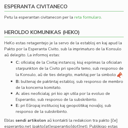
ESPERANTA CIVITANECO
Petu la esperantan civitanecon per la
reta formularo
.
HEROLDO KOMUNIKAS (HEKO)
HeKo estas retagentejo je la servo de la establoj en kaj apud la
Pakto por la Esperanta Civito, sub la imprimaturo de la Konsulo
aŭ delegito. La informoj estas:
C:
oﬁcialaj de la Civitaj instancoj, kiuj esprimas la oﬁcialan
starpunkton de la Civito pri specifa temo, sub responso de
la Konsulo, aŭ de ties delegito, markitaj per la simbolo
.
B:
bultenaj de paktintaj establoj, sub responso de membro
de la koncerna komitato.
A:
alies neoﬁcialaj, pri kio ajn utila por la evoluo de
Esperantio, sub responso de la subskribinto.
E:
pri Eŭropaj institucioj kaj geopolitikaj novaĵoj, sub
responso de la subskribinto.
Eblas
sendi
artikolon
aŭ kontakti la redakcion tra
pakto
[ĉe]
esperantio
.
net
(pakto[at]esperantio[dot]net)
. Publikigo estas