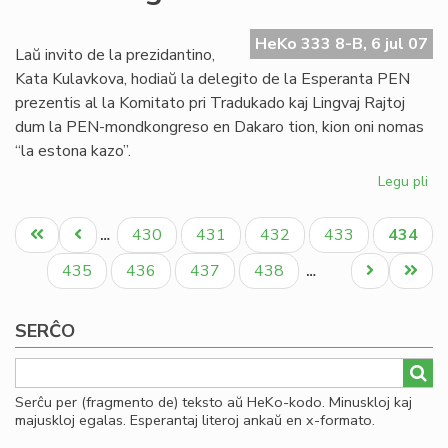
de
es
HeKo 333 8-B, 6 jul 07
tra
Laŭ invito de la prezidantino,
PE
Kata Kulavkova, hodiaŭ la delegito de la Esperanta PEN
prezentis al la Komitato pri Tradukado kaj Lingvaj Rajtoj
dum la PEN-mondkongreso en Dakaro tion, kion oni nomas
“la estona kazo”.
Legu pli
pri
La
Pagination
es
Unua
Antaŭa
Paĝo
Paĝo
Paĝo
Paĝo
Aktual
430
431
432
433
434
…
ka
paĝo
paĝo
paĝo
en
Paĝo
Paĝo
Paĝo
Paĝo
Next
Last
435
436
437
438
…
la
page
page
PE
SERĈO
mo
Serĉu per (fragmento de) teksto aŭ HeKo-kodo. Minuskloj kaj
majuskloj egalas. Esperantaj literoj ankaŭ en x-formato.